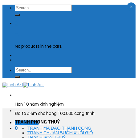
×
Skip
Search
to
for:
content
0
Cart
No products in the cart.
Search
for:
Hơn 10 năm kinh nghiệm
Đã tô điểm cho hàng 100.000 công trình
TRANH PHONG THUỶ
Góc Tư Vấn
0
TRANH MÃ ĐÁO THÀNH CÔNG
TRANH THUẬN BUỒM XUÔI GIÓ
TRANH SƠN THUỶ