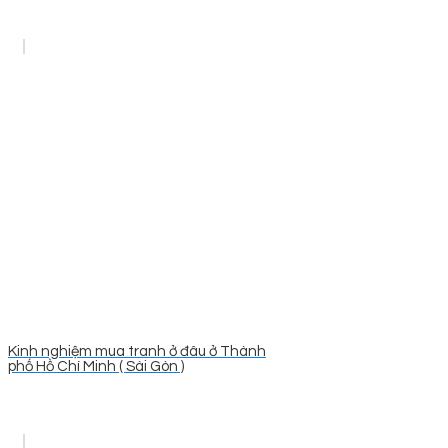
Kinh nghiệm mua tranh ở đâu ở Thành
phố Hồ Chí Minh ( Sài Gòn )