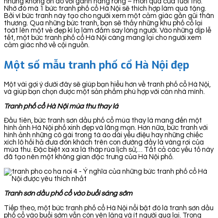
nhưng không ồn ào với gánh hàng rong – món quà của tuổi thơ.
Nhờ đó mà 1 bức tranh phố cổ Hà Nội sẽ thích hợp làm quà tặng.
Bởi vì bức tranh này tạo cho người xem một cảm giác gần gũi thân
thương. Qua những bức tranh, bạn sẽ thấy những khu phố cổ lại
toát lên một vẻ đẹp kì lạ làm đắm say lòng người. Vào những dịp lễ
tết, một bức tranh phố cổ Hà Nội càng mang lại cho người xem
cảm giác nhớ về cội nguồn.
Một số mẫu tranh phố cổ Hà Nội đẹp
Một vài gợi ý dưới đây sẽ giúp bạn hiểu hơn về tranh phố cổ Hà Nội,
và giúp bạn chọn được một sản phẩm phù hợp với căn nhà mình.
Tranh phố cổ Hà Nội mùa thu thay lá
Đầu tiên, bức tranh sơn dầu phố cổ mùa thay lá mang đến một
hình ảnh Hà Nội phố xinh đẹp và lãng mạn. Hơn nữa, bức tranh với
hình ảnh những cô gái trong tà áo dài yểu điệu hay những chiếc
xích lô hối hả đưa đón khách trên con đường đầy lá vàng rơi của
mùa thu. Đặc biệt xa xa là tháp rùa lịch sử,… Tất cả các yếu tố này
đã tạo nên một không gian đặc trưng của Hà Nội phố.
Tranh sơn dầu phố cổ vào buổi sáng sớm
Tiếp theo, một bức tranh phố cổ Hà Nội nổi bật đó là tranh sơn dầu
phố cổ vào buổi sớm vẫn còn yên lặng và ít người qua lại. Trong