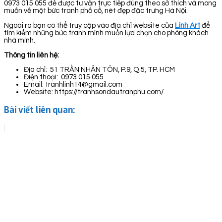
0973 015 055 để được tư vấn trực tiếp đúng theo sở thích và mong
muốn về một bức tranh phố cổ, nét đẹp đặc trưng Hà Nội.
Ngoài ra bạn có thể truy cập vào địa chỉ website của
Linh Art
để
tìm kiếm những bức tranh mình muốn lựa chọn cho phòng khách
nhà mình.
Thông tin liên hệ:
Địa chỉ: 51 TRẦN NHÂN TÔN, P.9, Q.5, TP. HCM
Điện thoại: 0973 015 055
Email: tranhlinh14@gmail.com
Website: https://tranhsondautranphu.com/
Bài viết liên quan: