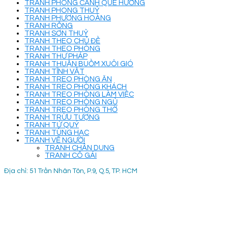
TRANH PHONG CẢNH QUÊ HƯƠNG
TRANH PHONG THUỶ
TRANH PHƯỢNG HOÀNG
TRANH RỒNG
TRANH SƠN THUỶ
TRANH THEO CHỦ ĐỀ
TRANH THEO PHÒNG
TRANH THƯ PHÁP
TRANH THUẬN BUỒM XUÔI GIÓ
TRANH TĨNH VẬT
TRANH TREO PHÒNG ĂN
TRANH TREO PHÒNG KHÁCH
TRANH TREO PHÒNG LÀM VIỆC
TRANH TREO PHÒNG NGỦ
TRANH TREO PHÒNG THỜ
TRANH TRỪU TƯỢNG
TRANH TỨ QUÝ
TRANH TÙNG HẠC
TRANH VẼ NGƯỜI
TRANH CHÂN DUNG
TRANH CÔ GÁI
Địa chỉ: 51 Trần Nhân Tôn, P.9, Q.5, TP. HCM