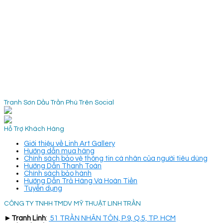
Tranh Sơn Dầu Trần Phú Trên Social
Hỗ Trợ Khách Hàng
Giới thiệu về Linh Art Gallery
Hướng dẫn mua hàng
Chính sách bảo vệ thông tin cá nhân của người tiêu dùng
Hướng Dẫn Thanh Toán
Chính sách bảo hành
Hướng Dẫn Trả Hàng Và Hoàn Tiền
Tuyển dụng
CÔNG TY TNHH TMDV MỸ THUẬT LINH TRẦN
►
Tranh Linh
:
51 TRẦN NHÂN TÔN, P.9, Q.5, TP. HCM