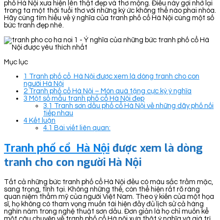
phố Hà Nội xưa hiện lên thật đẹp và thơ mộng. Điều này gợi nhớ lại
trong ta một thời tuổi thơ với những ký ức không thể nào phai nhòa.
Hãy cùng tìm hiểu về ý nghĩa của tranh phố cổ Hà Nội cùng một số
bức tranh đẹp nhé.
Mục lục
1
Tranh phố cổ Hà Nội được xem là dòng tranh cho con
người Hà Nội
2
Tranh phố cổ Hà Nội – Món quà tặng cực kỳ ý nghĩa
3
Một số mẫu tranh phố cổ Hà Nội đẹp
3.1
Tranh sơn dầu phố cổ Hà Nội về những dãy phố nối
tiếp nhau
4
Kết luận
4.1
Bài viết liên quan:
Tranh phố cổ Hà Nội
được xem là dòng
tranh cho con người Hà Nội
Tất cả những bức tranh phố cổ Hà Nội đều có màu sắc trầm mặc,
sang trọng, tĩnh tại. Không những thế, còn thể hiện rất rõ ràng
quan niệm thẩm mỹ của người Việt Nam. Theo ý kiến của một họa
sĩ, họ không có tham vọng muốn tái hiện đầy đủ lịch sử cả hàng
nghìn năm trong nghệ thuật sơn dầu. Đơn giản là họ chỉ muốn kể
một câu chuyện về tranh phố cổ Hà nội xưa thật ý nghĩa và giá trị.