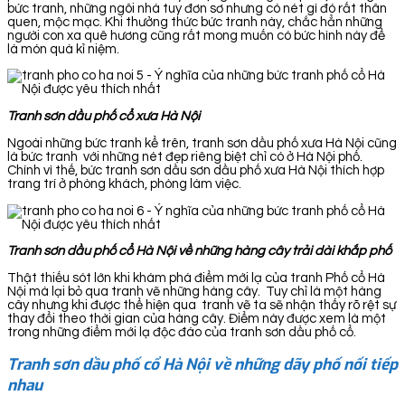
bức tranh, những ngôi nhà tuy đơn sơ nhưng có nét gì đó rất thân
quen, mộc mạc. Khi thưởng thức bức tranh này, chắc hẳn những
người con xa quê hương cũng rất mong muốn có bức hình này để
là món quà kỉ niệm.
Tranh sơn dầu phố cổ xưa Hà Nội
Ngoài những bức tranh kể trên, tranh sơn dầu phố xưa Hà Nội cũng
là bức tranh với những nét đẹp riêng biệt chỉ có ở Hà Nội phố.
Chính vì thế, bức tranh sơn dầu sơn dầu phố xưa Hà Nội thích hợp
trang trí ở phòng khách, phòng làm việc.
Tranh sơn dầu phố cổ Hà Nội về những hàng cây trải dài khắp phố
Thật thiếu sót lớn khi khám phá điểm mới lạ của tranh Phố cổ Hà
Nội mà lại bỏ qua tranh vẽ những hàng cây. Tuy chỉ là một hàng
cây nhưng khi được thể hiện qua tranh vẽ ta sẽ nhận thấy rõ rệt sự
thay đổi theo thời gian của hàng cây. Điểm này được xem là một
trong những điểm mới lạ độc đáo của tranh sơn dầu phố cổ.
Tranh sơn dầu phố cổ Hà Nội về những dãy phố nối tiếp
nhau