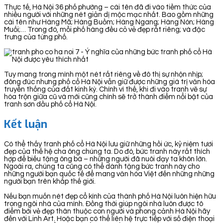
Thực tế, Hà Nội 36 phố phường – cái tên đã đi vào tiềm thức của
nhiều người với những nét giản dị mộc mạc nhất. Bao gồm những
cái tên như Hàng Mã; Hàng Buồm; Hàng Ngang; Hàng Nón; Hàng
Muối;… Trong đó, mỗi phố hàng đều cỏ vẻ đẹp rất riêng; và đặc
trưng của từng phố.
Tuy mang trong mình một nét rất riêng về đô thị sự nhộn nhịp;
đông đúc nhưng phố cổ Hà Nội vẫn giữ được những giá trị văn hóa
truyền thống của đất kinh kỳ. Chính vì thế, khi đi vào tranh vẽ sự
hòa trộn giữa cũ và mới cũng chính sẽ trở thành điểm nổi bật của
tranh sơn dầu phố cổ Hà Nội.
Kết luận
Có thể thấy tranh phố cổ Hà Nội lưu giữ những hồi ức, kỷ niệm tươi
đẹp của thế hệ cha ông chúng ta. Do đó, bức tranh này rất thích
hợp để biếu tặng ông bà – những người đã nuôi dạy ta khôn lớn.
Ngoài ra, chúng ta cũng có thể dành tặng bức tranh này cho
những người bạn quốc tế để mang văn hóa Việt đến những những
người bạn trên khắp thế giới.
Nếu bạn muốn nét đẹp cổ kính của thành phố Hà Nội luôn hiện hữu
trong ngôi nhà của mình. Đồng thời giúp ngôi nhà luôn được tô
điểm bới vẻ đẹp thân thuộc con người và phong cảnh Hà Nội hãy
đến với Linh Art. Hoặc bạn có thể liên hệ trực tiếp với số điện thoại