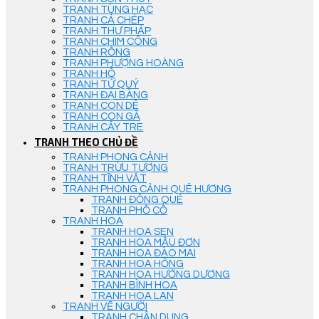
TRANH TÙNG HẠC
TRANH CÁ CHÉP
TRANH THƯ PHÁP
TRANH CHIM CÔNG
TRANH RỒNG
TRANH PHƯỢNG HOÀNG
TRANH HỔ
TRANH TỨ QUÝ
TRANH ĐẠI BÀNG
TRANH CON DÊ
TRANH CON GÀ
TRANH CÂY TRE
TRANH THEO CHỦ ĐỀ
TRANH PHONG CẢNH
TRANH TRỪU TƯỢNG
TRANH TĨNH VẬT
TRANH PHONG CẢNH QUÊ HƯƠNG
TRANH ĐỒNG QUÊ
TRANH PHỐ CỔ
TRANH HOA
TRANH HOA SEN
TRANH HOA MẪU ĐƠN
TRANH HOA ĐÀO MAI
TRANH HOA HỒNG
TRANH HOA HƯỚNG DƯƠNG
TRANH BÌNH HOA
TRANH HOA LAN
TRANH VẼ NGƯỜI
TRANH CHÂN DUNG