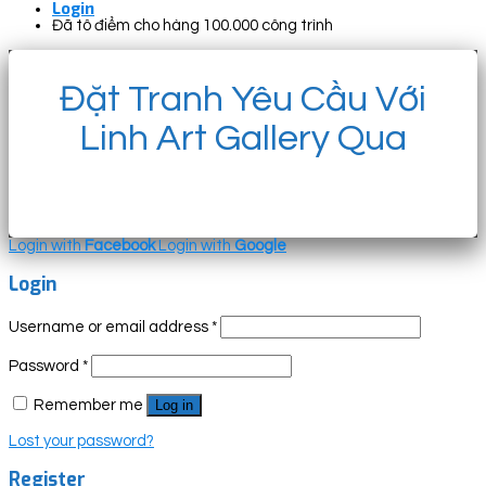
Login
Đã tô điểm cho hàng 100.000 công trình
Đặt Tranh Yêu Cầu Với
Linh Art Gallery Qua
Login with
Facebook
Login with
Google
Login
Username or email address
*
Password
*
Remember me
Log in
Lost your password?
Register