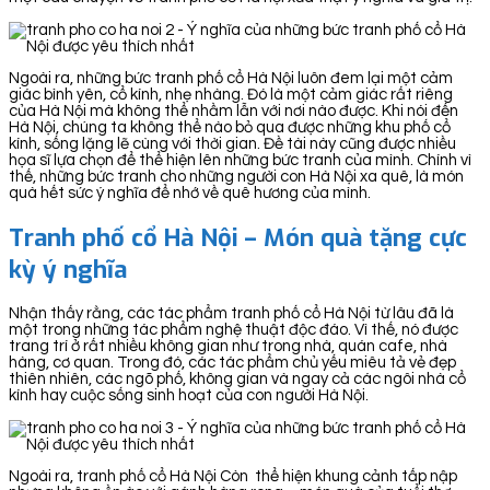
Ngoài ra, những bức tranh phố cổ Hà Nội luôn đem lại một cảm
giác bình yên, cổ kính, nhẹ nhàng. Đó là một cảm giác rất riêng
của Hà Nội mà không thể nhầm lẫn với nơi nào được. Khi nói đến
Hà Nội, chúng ta không thể nào bỏ qua được những khu phố cổ
kính, sống lặng lẽ cùng với thời gian. Đề tài này cũng được nhiều
họa sĩ lựa chọn để thể hiện lên những bức tranh của mình. Chính vì
thế, những bức tranh cho những người con Hà Nội xa quê, là món
quà hết sức ý nghĩa để nhớ về quê hương của mình.
Tranh phố cổ Hà Nội – Món quà tặng cực
kỳ ý nghĩa
Nhận thấy rằng, các tác phẩm tranh phố cổ Hà Nội từ lâu đã là
một trong những tác phẩm nghệ thuật độc đáo. Vì thế, nó được
trang trí ở rất nhiều không gian như trong nhà, quán cafe, nhà
hàng, cơ quan. Trong đó, các tác phẩm chủ yếu miêu tả vẻ đẹp
thiên nhiên, các ngõ phố, không gian và ngay cả các ngôi nhà cổ
kính hay cuộc sống sinh hoạt của con người Hà Nội.
Ngoài ra, tranh phố cổ Hà Nội Còn thể hiện khung cảnh tấp nập