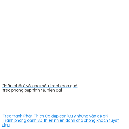
“Mãn nhãn” với các mẫu tranh hoa quả
treo phòng bếp tinh tế, hiện đại
Treo tranh Phật Thích Ca đẹp cần lưu ý những vấn đề gì?
Tranh phong cảnh 3D thiên nhiên dành cho phòng khách tuyệt
đẹp