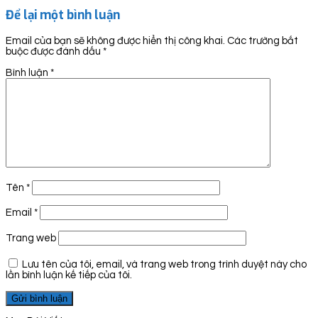
Để lại một bình luận
Email của bạn sẽ không được hiển thị công khai.
Các trường bắt
buộc được đánh dấu
*
Bình luận
*
Tên
*
Email
*
Trang web
Lưu tên của tôi, email, và trang web trong trình duyệt này cho
lần bình luận kế tiếp của tôi.