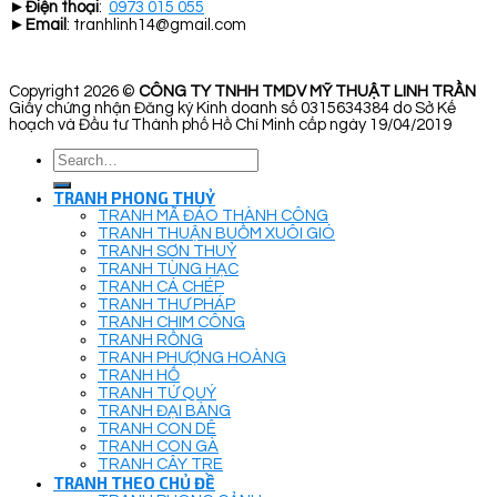
►
Điện thoại
:
0973 015 055
►
Email
: tranhlinh14@gmail.com
Copyright 2026 ©
CÔNG TY TNHH TMDV MỸ THUẬT LINH TRẦN
Giấy chứng nhận Đăng ký Kinh doanh số 0315634384 do Sở Kế
hoạch và Đầu tư Thành phố Hồ Chí Minh cấp ngày 19/04/2019
Search
for:
TRANH PHONG THUỶ
TRANH MÃ ĐÁO THÀNH CÔNG
TRANH THUẬN BUỒM XUÔI GIÓ
TRANH SƠN THUỶ
TRANH TÙNG HẠC
TRANH CÁ CHÉP
TRANH THƯ PHÁP
TRANH CHIM CÔNG
TRANH RỒNG
TRANH PHƯỢNG HOÀNG
TRANH HỔ
TRANH TỨ QUÝ
TRANH ĐẠI BÀNG
TRANH CON DÊ
TRANH CON GÀ
TRANH CÂY TRE
TRANH THEO CHỦ ĐỀ