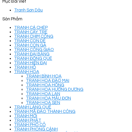
Mục Bài Viết
Tranh Sơn Dầu
Sản Phẩm
TRANH CÁ CHÉP
TRANH CÂY TRE
TRANH CHIM CÔNG
TRANH CON DÊ
TRANH CON GÀ
TRANH CÔNG GIÁO
TRANH ĐẠI BÀNG
TRANH ĐỒNG QUÊ
TRANH HIỆN ĐẠI
TRANH HỔ
TRANH HOA
TRANH BÌNH HOA
TRANH HOA ĐÀO MAI
TRANH HOA HỒNG
TRANH HOA HƯỚNG DƯƠNG
TRANH HOA LAN
TRANH HOA MẪU ĐƠN
TRANH HOA SEN
TRANH LÀNG QUÊ
TRANH MÃ ĐÁO THÀNH CÔNG
TRANH MỚI
TRANH PHẬT
TRANH PHỐ CỔ
TRANH PHONG CẢNH