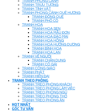
TRANH PHONG CẢNH
TRANH TRỪU TƯỢNG
TRANH TĨNH VẬT
TRANH PHONG CẢNH QUÊ HƯƠNG
TRANH ĐỒNG QUÊ
TRANH PHỐ CỔ
TRANH HOA
TRANH HOA SEN
TRANH HOA MẪU ĐƠN
TRANH HOA ĐÀO MAI
TRANH HOA HỒNG
TRANH HOA HƯỚNG DƯƠNG
TRANH BÌNH HOA
TRANH HOA LAN
TRANH VẼ NGƯỜI
TRANH CHÂN DUNG
TRANH CÔ GÁI
TRANH CÔNG GIÁO
TRANH PHẬT
TRANH HIỆN ĐẠI
TRANH THEO PHÒNG
TRANH TREO PHÒNG KHÁCH
TRANH TREO PHÒNG LÀM VIỆC
TRANH TREO PHÒNG NGỦ
TRANH TREO PHÒNG THỜ
TRANH TREO PHÒNG ĂN
HOT NHẤT
GÓC TƯ VẤN