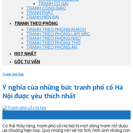
TRANH CÔ GÁI
TRANH CÔNG GIÁO
TRANH PHẬT
TRANH HIỆN ĐẠI
TRANH THEO PHÒNG
TRANH TREO PHÒNG KHÁCH
TRANH TREO PHÒNG LÀM VIỆC
TRANH TREO PHÒNG NGỦ
TRANH TREO PHÒNG THỜ
TRANH TREO PHÒNG ĂN
HOT NHẤT
GÓC TƯ VẤN
Tranh Sơn Dầu
Ý nghĩa của những bức tranh phố cổ Hà
Nội được yêu thích nhất
02
Th7
Có thể thấy rằng, tranh phố cổ Hà Nội là một dòng tranh rất được
ưa chuộng hiện nay. Qua những nét vẽ tài tình, hình ảnh những con