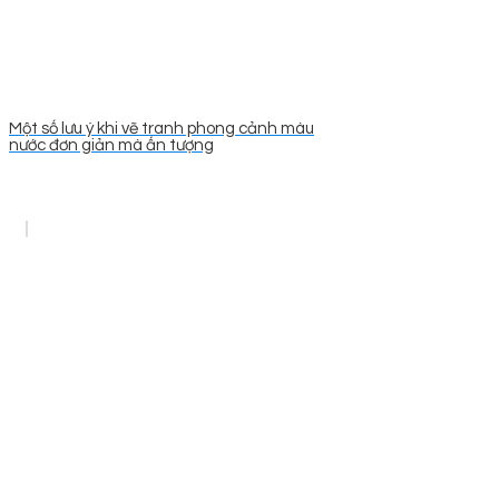
Một số lưu ý khi vẽ tranh phong cảnh màu
nước đơn giản mà ấn tượng