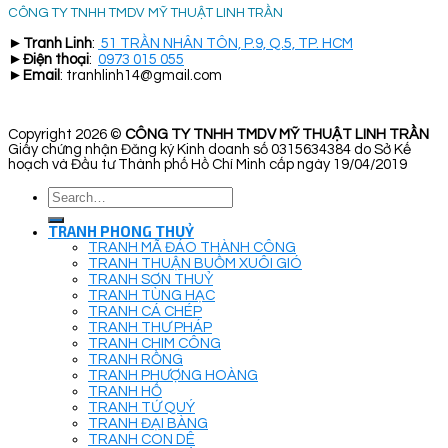
CÔNG TY TNHH TMDV MỸ THUẬT LINH TRẦN
►
Tranh Linh
:
51 TRẦN NHÂN TÔN, P.9, Q.5, TP. HCM
►
Điện thoại
:
0973 015 055
►
Email
: tranhlinh14@gmail.com
Copyright 2026 ©
CÔNG TY TNHH TMDV MỸ THUẬT LINH TRẦN
Giấy chứng nhận Đăng ký Kinh doanh số 0315634384 do Sở Kế
hoạch và Đầu tư Thành phố Hồ Chí Minh cấp ngày 19/04/2019
Search
for:
TRANH PHONG THUỶ
TRANH MÃ ĐÁO THÀNH CÔNG
TRANH THUẬN BUỒM XUÔI GIÓ
TRANH SƠN THUỶ
TRANH TÙNG HẠC
TRANH CÁ CHÉP
TRANH THƯ PHÁP
TRANH CHIM CÔNG
TRANH RỒNG
TRANH PHƯỢNG HOÀNG
TRANH HỔ
TRANH TỨ QUÝ
TRANH ĐẠI BÀNG
TRANH CON DÊ