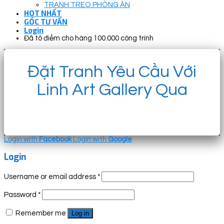
TRANH TREO PHÒNG ĂN
HOT NHẤT
GÓC TƯ VẤN
Login
Đã tô điểm cho hàng 100.000 công trình
Đặt Tranh Yêu Cầu Với
Linh Art Gallery Qua
Login with
Facebook
Login with
Google
Login
Username or email address
*
Password
*
Remember me
Log in