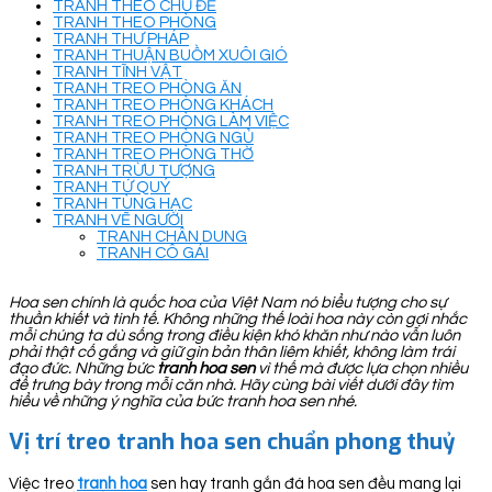
TRANH THEO CHỦ ĐỀ
TRANH THEO PHÒNG
TRANH THƯ PHÁP
TRANH THUẬN BUỒM XUÔI GIÓ
TRANH TĨNH VẬT
TRANH TREO PHÒNG ĂN
TRANH TREO PHÒNG KHÁCH
TRANH TREO PHÒNG LÀM VIỆC
TRANH TREO PHÒNG NGỦ
TRANH TREO PHÒNG THỜ
TRANH TRỪU TƯỢNG
TRANH TỨ QUÝ
TRANH TÙNG HẠC
TRANH VẼ NGƯỜI
TRANH CHÂN DUNG
TRANH CÔ GÁI
Hoa sen chính là quốc hoa của Việt Nam nó biểu tượng cho sự
thuần khiết và tinh tế. Không những thế loài hoa này còn gợi nhắc
mỗi chúng ta dù sống trong điều kiện khó khăn như nào vẫn luôn
phải thật cố gắng và giữ gìn bản thân liêm khiết, không làm trái
đạo đức. Những bức
tranh hoa sen
vì thế mà được lựa chọn nhiều
để trưng bày trong mỗi căn nhà. Hãy cùng bài viết dưới đây tìm
hiểu về những ý nghĩa của bức tranh hoa sen nhé.
Vị trí treo tranh hoa sen chuẩn phong thuỷ
Việc treo
tranh hoa
sen hay tranh gắn đá hoa sen đều mang lại