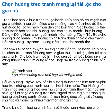
Chọn hướng treo tranh mang lại tài lộc cho
gia chủ
Tranh hoa sen là bức tranh thuộc hành Thủy nên đối với mệnh của
gia chủ khác nhau có thể lựa chọn hướng treo khác nhau để thu
hút được tài lộc và may mắn đến cho bản thân. Các hướng có thể
treo tranh hoa sen như hướng Bắc cho người mệnh Thủy, hướng
Đông – Đông Nam cho người mệnh Mộc, hướng Tây – Tây Bắc cho
những ai có mệnh Kim, hướng chính Nam dành cho gia chủ mệnh
Hỏa và hướng Tây Nam – Đông Bắc dành cho mệnh thổ.
Theo yếu tố phong thủy thì hướng chính Bắc thuộc hành Thủy nên
khi chọn treo tranh ở hướng này sẽ giúp thu hút tài lộc, tiền tài cho
gia chủ. Những bức tranh có hình hoa sen vàng hoặc bông sen mạ
vàng thuộc hành Kim cũng rất phù hợp để treo ở hướng chính Bắc
này.
Lựa chọn hướng treo phù hợp với mỗi gia chủ
Đối với hướng Tây và Tây Bắc là hướng thuộc hành Kim nên sẽ phù
hợp treo những bức tranh hoa sen hành Kim hoặc Thổ. Những bức
tranh hoa sen vàng, hoa sen mạ vàng và tranh thủy mặc hoa sen
sẽ được lựa chọn ở hướng treo này. Ngoài ra những bức tranh quê
hương có phong cảnh hồ sen, núi non trùng điệp cũng sẽ vô cùng
phù hợp và mang lại nhiều may mắn cho gia chủ.
Trong khi đó thì hướng chính Nam sẽ thuộc hành Hỏa nên chọn