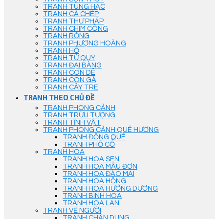
TRANH TÙNG HẠC
TRANH CÁ CHÉP
TRANH THƯ PHÁP
TRANH CHIM CÔNG
TRANH RỒNG
TRANH PHƯỢNG HOÀNG
TRANH HỔ
TRANH TỨ QUÝ
TRANH ĐẠI BÀNG
TRANH CON DÊ
TRANH CON GÀ
TRANH CÂY TRE
TRANH THEO CHỦ ĐỀ
TRANH PHONG CẢNH
TRANH TRỪU TƯỢNG
TRANH TĨNH VẬT
TRANH PHONG CẢNH QUÊ HƯƠNG
TRANH ĐỒNG QUÊ
TRANH PHỐ CỔ
TRANH HOA
TRANH HOA SEN
TRANH HOA MẪU ĐƠN
TRANH HOA ĐÀO MAI
TRANH HOA HỒNG
TRANH HOA HƯỚNG DƯƠNG
TRANH BÌNH HOA
TRANH HOA LAN
TRANH VẼ NGƯỜI
TRANH CHÂN DUNG