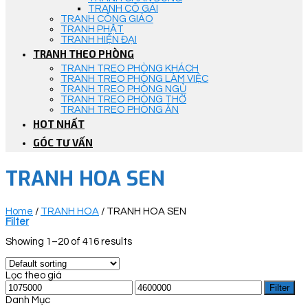
TRANH CÔ GÁI
TRANH CÔNG GIÁO
TRANH PHẬT
TRANH HIỆN ĐẠI
TRANH THEO PHÒNG
TRANH TREO PHÒNG KHÁCH
TRANH TREO PHÒNG LÀM VIỆC
TRANH TREO PHÒNG NGỦ
TRANH TREO PHÒNG THỜ
TRANH TREO PHÒNG ĂN
HOT NHẤT
GÓC TƯ VẤN
TRANH HOA SEN
Home
/
TRANH HOA
/
TRANH HOA SEN
Filter
Showing 1–20 of 416 results
Lọc theo giá
Filter
Danh Mục