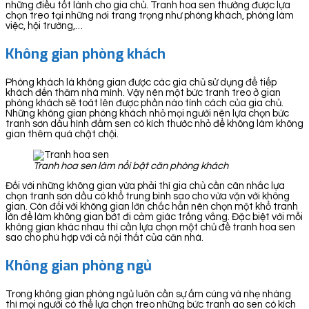
những điều tốt lành cho gia chủ. Tranh hoa sen thường được lựa
chọn treo tại những nơi trang trọng như phòng khách, phòng làm
việc, hội trường,…
Không gian phòng khách
Phòng khách là không gian được các gia chủ sử dụng để tiếp
khách đến thăm nhà mình. Vậy nên một bức tranh treo ở gian
phòng khách sẽ toát lên được phần nào tính cách của gia chủ.
Những không gian phòng khách nhỏ mọi người nên lựa chọn bức
tranh sơn dầu hình đầm sen có kích thước nhỏ để không làm không
gian thêm quá chật chội.
Tranh hoa sen làm nổi bật căn phòng khách
Đối với những không gian vừa phải thì gia chủ cần cân nhắc lựa
chọn tranh sơn dầu có khổ trung bình sao cho vừa vặn với không
gian. Còn đối với không gian lớn chắc hẳn nên chọn một khổ tranh
lớn để làm không gian bớt đi cảm giác trống vắng. Đặc biệt với mỗi
không gian khác nhau thì cần lựa chọn một chủ đề tranh hoa sen
sao cho phù hợp với cả nội thất của căn nhà.
Không gian phòng ngủ
Trong không gian phòng ngủ luôn cần sự ấm cúng và nhẹ nhàng
thì mọi người có thể lựa chọn treo những bức tranh ao sen có kích