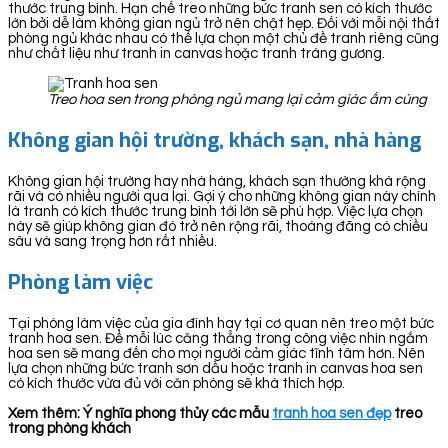
thước trung bình. Hạn chế treo những bức tranh sen có kích thước
lớn bởi dễ làm không gian ngủ trở nên chật hẹp. Đối với mỗi nội thất
phòng ngủ khác nhau có thể lựa chọn một chủ đề tranh riêng cũng
như chất liệu như tranh in canvas hoặc tranh tráng gương.
Treo hoa sen trong phòng ngủ mang lại cảm giác ấm cúng
Không gian hội trường, khách sạn, nhà hàng
Không gian hội trường hay nhà hàng, khách sạn thường khá rộng
rãi và có nhiều người qua lại. Gợi ý cho những không gian này chính
là tranh có kích thước trung bình tới lớn sẽ phù hợp. Việc lựa chọn
này sẽ giúp không gian đó trở nên rộng rãi, thoáng đãng có chiều
sâu và sang trọng hơn rất nhiều.
Phòng làm việc
Tại phòng làm việc của gia đình hay tại cơ quan nên treo một bức
tranh hoa sen. Để mỗi lúc căng thẳng trong công việc nhìn ngắm
hoa sen sẽ mang đến cho mọi người cảm giác tĩnh tâm hơn. Nên
lựa chọn những bức tranh sơn dầu hoặc tranh in canvas hoa sen
có kích thước vừa đủ với căn phòng sẽ khá thích hợp.
Xem thêm: Ý nghĩa phong thủy các mẫu
tranh hoa sen đẹp
treo
trong phòng khách