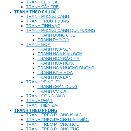
TRANH CON GÀ
TRANH CÂY TRE
TRANH THEO CHỦ ĐỀ
TRANH PHONG CẢNH
TRANH TRỪU TƯỢNG
TRANH TĨNH VẬT
TRANH PHONG CẢNH QUÊ HƯƠNG
TRANH ĐỒNG QUÊ
TRANH PHỐ CỔ
TRANH HOA
TRANH HOA SEN
TRANH HOA MẪU ĐƠN
TRANH HOA ĐÀO MAI
TRANH HOA HỒNG
TRANH HOA HƯỚNG DƯƠNG
TRANH BÌNH HOA
TRANH HOA LAN
TRANH VẼ NGƯỜI
TRANH CHÂN DUNG
TRANH CÔ GÁI
TRANH CÔNG GIÁO
TRANH PHẬT
TRANH HIỆN ĐẠI
TRANH THEO PHÒNG
TRANH TREO PHÒNG KHÁCH
TRANH TREO PHÒNG LÀM VIỆC
TRANH TREO PHÒNG NGỦ
TRANH TREO PHÒNG THỜ