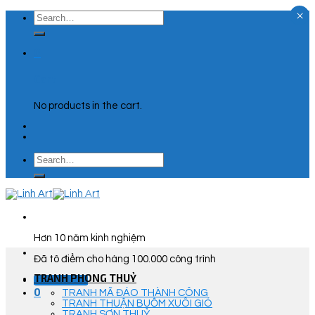
×
Skip
Search
to
for:
content
0
Cart
No products in the cart.
Search
for:
Hơn 10 năm kinh nghiệm
Đã tô điểm cho hàng 100.000 công trình
TRANH PHONG THUỶ
Góc Tư Vấn
0
TRANH MÃ ĐÁO THÀNH CÔNG
TRANH THUẬN BUỒM XUÔI GIÓ
TRANH SƠN THUỶ