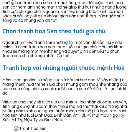
những bức tranh hoa sen có màu hồng, màu đỏ hoặc tranh hoa
sen có thêm ánh nắng mặt trời sẽ giúp thu hút những năng lượng
tích cực cho gia chủ. Ngoài ra, khi treo những bức tranh có màu
sắc nổi bật này sẽ giúp không gian căn nhà thêm tràn ngập sức
sống và có những vận khí tốt.
Chọn tranh hoa Sen theo tuổi gia chủ
Ngoài chọn treo tranh theo hướng thì một vấn đề cần lưu ý nữa
chính là chọn tranh hoa sen theo tuổi của gia chủ. Mỗi tuổi khác
nhau sẽ mang một mệnh riêng và quyết định đến yếu tố chọn
tranh sao cho phù hợp nhất. Cụ thể:
Tranh hợp với những người thuộc mệnh Hoả
Mệnh Hỏa gợi đến sự nóng nực và đôi khi bực dọc. Vì vậy những ai
mang mệnh hỏa thì nên lựa chọn những gam màu nhẹ nhàng của
cánh sen cũng như sự xanh mướt của lá sen để điều tiết lại tính khí
đó.
Việc lựa chọn này sẽ giúp gia chủ mệnh Hỏa nhận được sự an yên,
tĩnh lặng cũng như cảm thấy thoải mái và thư thái khi ở trong nhà.
Những năm sinh của người thuộc mệnh Hỏa sẽ phù hợp treo tranh
hoa sen như tuổi Đinh Dậu, Bính Dần, Ất Hợi, Kỷ Mùi, Mậu Ngọ, Kỷ
Sửu, Ất Tỵ, Mậu Tý và Đinh Mão.