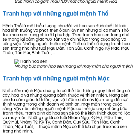
Bức tranh có gam màu tươi mát cho người mệnh Hỏa
Tranh hợp với những người mệnh Thổ
Mệnh Thổ là một biểu tượng cho đất và hoa sen được biết là loài
hoa sinh trưởng và phát triển ở bùn lầy nên những ai có mệnh Thổ
treo hoa sen trong nhà rất phù hợp. Treo tranh hoa sen trong nhà
sẽ mang lại cảm giác tươi tắn và ý chí nỗ lực trong cuộc sống và
công việc. Những người thuộc mệnh Thổ có thể sử dụng tranh hoa
sen trong nhà như tuổi Mậu Dần, Tân Sửu, Canh Ngọ, Kỷ Mão, Mậu
Thân, Tân Mùi, Bính Tuất,…
Những bức tranh hoa sen mang lại may mắn cho người mệnh
Tranh hợp với những người mệnh Mộc
Nhắc đến mệnh Mộc chúng ta có thể liên tưởng ngay tới những cỏ
cây, hoa lá và những quang cảnh thuộc về thiên nhiên. Mang đến
cho ta cảm giác tươi tắn, vạn vật đâm chồi nảy lộc mang đến sự
thịnh vượng trong kinh doanh và bình an, may mắn trong cuộc
sống. Vậy nên những người mệnh Mộc có thể lựa chọn những bức
tranh thêu, tranh đính đá hoa sen để có thể kích thích được tài lộc
và may mắn. Những người có tuổi Nhâm Ngọ, Kỷ Hợi, Mậu Thìn,
Quý Mùi, Nhâm Tý, Kỷ Tỵ, Canh Dần, Quý Sửu, Tân Mão, Canh
Thân, Mậu Tuất,… thuộc mệnh Mộc có thể lựa chọn treo hoa sen
trong nhà mình.