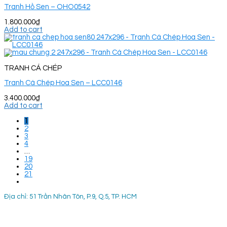
Tranh Hồ Sen – OHO0542
1.800.000
₫
Add to cart
TRANH CÁ CHÉP
Tranh Cá Chép Hoa Sen – LCC0146
3.400.000
₫
Add to cart
1
2
3
4
…
19
20
21
Địa chỉ: 51 Trần Nhân Tôn, P.9, Q.5, TP. HCM