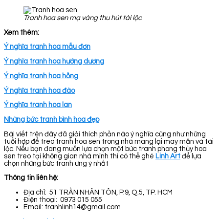
Tranh hoa sen mạ vàng thu hút tài lộc
Xem thêm:
Ý nghĩa tranh hoa mẫu đơn
Ý nghĩa tranh hoa hướng dương
Ý nghĩa tranh hoa hồng
Ý nghĩa tranh hoa đào
Ý nghĩa tranh hoa lan
Những bức tranh bình hoa đẹp
Bài viết trên đây đã giải thích phần nào ý nghĩa cũng như những
tuổi hợp để treo tranh hoa sen trong nhà mang lại may mắn và tài
lộc. Nếu bạn đang muốn lựa chọn một bức tranh phong thủy hoa
sen treo tại không gian nhà mình thì có thể ghé
Linh Art
để lựa
chọn những bức tranh ưng ý nhất
Thông tin liên hệ:
Địa chỉ: 51 TRẦN NHÂN TÔN, P.9, Q.5, TP. HCM
Điện thoại: 0973 015 055
Email: tranhlinh14@gmail.com