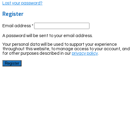
Lost your password?
Register
Email address
*
A password will be sent to your email address.
Your personal data will be used to support your experience
throughout this website, to manage access to your account, and
for other purposes described in our
privacy policy
.
Register