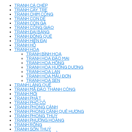
TRANH CÁ CHÉP
TRANH CÂY TRE
TRANH CHIM CÔNG
TRANH CON DÊ
TRANH CON GÀ
TRANH CÔNG GIÁO
TRANH ĐẠI BÀNG
TRANH ĐỒNG QUÊ
TRANH HIỆN ĐẠI
TRANH HỔ
TRANH HOA
TRANH BÌNH HOA
TRANH HOA ĐÀO MAI
TRANH HOA HỒNG
TRANH HOA HƯỚNG DƯƠNG
TRANH HOA LAN
TRANH HOA MẪU ĐƠN
TRANH HOA SEN
TRANH LÀNG QUÊ
TRANH MÃ ĐÁO THÀNH CÔNG
TRANH MỚI
TRANH PHẬT
TRANH PHỐ CỔ
TRANH PHONG CẢNH
TRANH PHONG CẢNH QUÊ HƯƠNG
TRANH PHONG THUỶ
TRANH PHƯỢNG HOÀNG
TRANH RỒNG
TRANH SƠN THUỶ