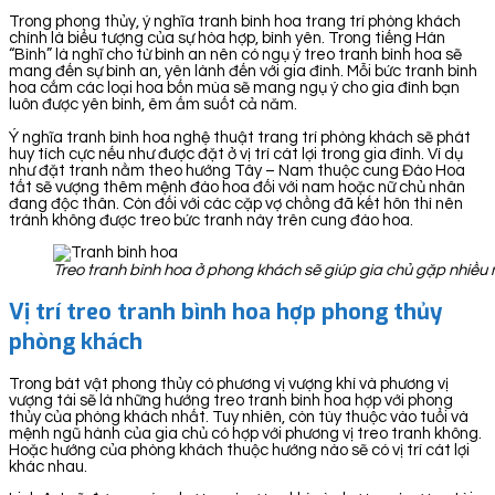
Trong phong thủy, ý nghĩa tranh bình hoa trang trí phòng khách
chính là biểu tượng của sự hòa hợp, bình yên. Trong tiếng Hán
“Bình” là nghĩ cho từ bình an nên có ngụ ý treo tranh bình hoa sẽ
mang đến sự bình an, yên lành đến với gia đình. Mỗi bức tranh bình
hoa cắm các loại hoa bốn mùa sẽ mang ngụ ý cho gia đình bạn
luôn được yên bình, êm ấm suốt cả năm.
Ý nghĩa tranh bình hoa nghệ thuật trang trí phòng khách sẽ phát
huy tích cực nếu như được đặt ở vị trí cát lợi trong gia đình. Ví dụ
như đặt tranh nằm theo hướng Tây – Nam thuộc cung Đào Hoa
tất sẽ vượng thêm mệnh đào hoa đối với nam hoặc nữ chủ nhân
đang độc thân. Còn đối với các cặp vợ chồng đã kết hôn thì nên
tránh không được treo bức tranh này trên cung đào hoa.
Treo tranh bình hoa ở phong khách sẽ giúp gia chủ gặp nhiều 
Vị trí treo tranh bình hoa hợp phong thủy
phòng khách
Trong bát vật phong thủy có phương vị vượng khí và phương vị
vượng tài sẽ là những hướng treo tranh bình hoa hợp với phong
thủy của phòng khách nhất. Tuy nhiên, còn tùy thuộc vào tuổi và
mệnh ngũ hành của gia chủ có hợp với phương vị treo tranh không.
Hoặc hướng của phòng khách thuộc hướng nào sẽ có vị trí cát lợi
khác nhau.