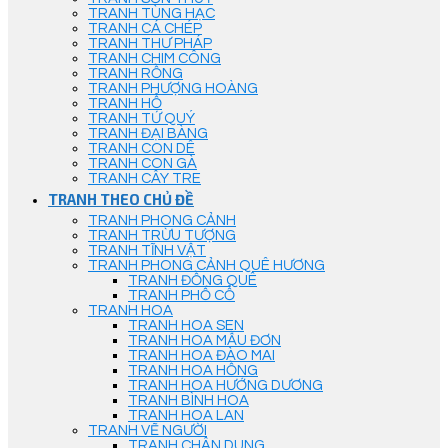
TRANH TÙNG HẠC
TRANH CÁ CHÉP
TRANH THƯ PHÁP
TRANH CHIM CÔNG
TRANH RỒNG
TRANH PHƯỢNG HOÀNG
TRANH HỔ
TRANH TỨ QUÝ
TRANH ĐẠI BÀNG
TRANH CON DÊ
TRANH CON GÀ
TRANH CÂY TRE
TRANH THEO CHỦ ĐỀ
TRANH PHONG CẢNH
TRANH TRỪU TƯỢNG
TRANH TĨNH VẬT
TRANH PHONG CẢNH QUÊ HƯƠNG
TRANH ĐỒNG QUÊ
TRANH PHỐ CỔ
TRANH HOA
TRANH HOA SEN
TRANH HOA MẪU ĐƠN
TRANH HOA ĐÀO MAI
TRANH HOA HỒNG
TRANH HOA HƯỚNG DƯƠNG
TRANH BÌNH HOA
TRANH HOA LAN
TRANH VẼ NGƯỜI
TRANH CHÂN DUNG