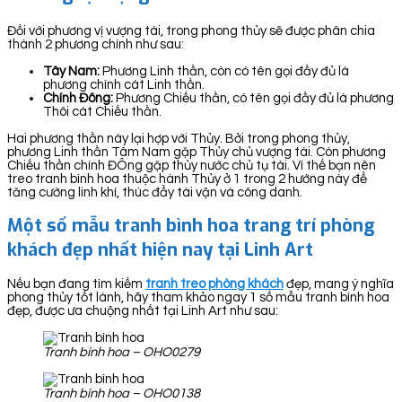
Đối với phương vị vượng tài, trong phong thủy sẽ được phân chia
thành 2 phương chính như sau:
Tây Nam:
Phương Linh thần, còn có tên gọi đầy đủ là
phương chính cát Linh thần.
Chính Đông:
Phương Chiếu thần, có tên gọi đầy đủ là phương
Thôi cát Chiếu thần.
Hai phương thần này lại hợp với Thủy. Bởi trong phong thủy,
phương Linh thần Tâm Nam gặp Thủy chủ vượng tài. Còn phương
Chiếu thần chính ĐÔng gặp thủy nước chủ tụ tài. Vì thế bạn nên
treo tranh bình hoa thuộc hành Thủy ở 1 trong 2 hướng này để
tăng cường linh khí, thúc đẩy tài vận và công danh.
Một số mẫu tranh bình hoa trang trí phòng
khách đẹp nhất hiện nay tại Linh Art
Nếu bạn đang tìm kiếm
tranh treo phòng khách
đẹp, mang ý nghĩa
phong thủy tốt lành, hãy tham khảo ngay 1 số mẫu tranh bình hoa
đẹp, được ưa chuộng nhất tại Linh Art như sau:
Tranh bình hoa – OHO0279
Tranh bình hoa – OHO0138