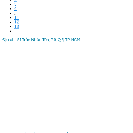
3
4
…
11
12
13
Địa chỉ: 51 Trần Nhân Tôn, P.9, Q.5, TP. HCM