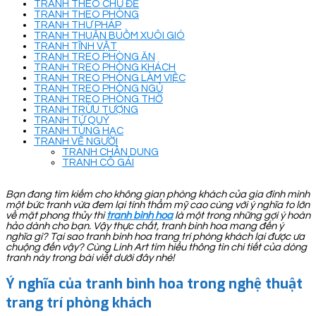
TRANH THEO CHỦ ĐỀ
TRANH THEO PHÒNG
TRANH THƯ PHÁP
TRANH THUẬN BUỒM XUÔI GIÓ
TRANH TĨNH VẬT
TRANH TREO PHÒNG ĂN
TRANH TREO PHÒNG KHÁCH
TRANH TREO PHÒNG LÀM VIỆC
TRANH TREO PHÒNG NGỦ
TRANH TREO PHÒNG THỜ
TRANH TRỪU TƯỢNG
TRANH TỨ QUÝ
TRANH TÙNG HẠC
TRANH VẼ NGƯỜI
TRANH CHÂN DUNG
TRANH CÔ GÁI
Bạn đang tìm kiếm cho không gian phòng khách của gia đình mình
một bức tranh vừa đem lại tính thẩm mỹ cao cùng với ý nghĩa to lớn
về mặt phong thủy thì
tranh bình hoa
là một trong những gợi ý hoàn
hảo dành cho bạn. Vậy thực chất, tranh bình hoa mang đến ý
nghĩa gì? Tại sao tranh bình hoa trang trí phòng khách lại được ưa
chuộng đến vậy? Cùng Linh Art tìm hiểu thông tin chi tiết của dòng
tranh này trong bài viết dưới đây nhé!
Ý nghĩa của tranh bình hoa trong nghệ thuật
trang trí phòng khách