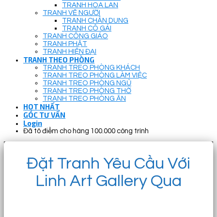
TRANH HOA LAN
TRANH VẼ NGƯỜI
TRANH CHÂN DUNG
TRANH CÔ GÁI
TRANH CÔNG GIÁO
TRANH PHẬT
TRANH HIỆN ĐẠI
TRANH THEO PHÒNG
TRANH TREO PHÒNG KHÁCH
TRANH TREO PHÒNG LÀM VIỆC
TRANH TREO PHÒNG NGỦ
TRANH TREO PHÒNG THỜ
TRANH TREO PHÒNG ĂN
HOT NHẤT
GÓC TƯ VẤN
Login
Đã tô điểm cho hàng 100.000 công trình
Đặt Tranh Yêu Cầu Với
Linh Art Gallery Qua