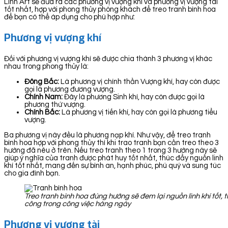
Linh Art sẽ đưa ra các phương vị vượng khí và phương vị vượng tài
tốt nhất, hợp với phong thủy phòng khách để treo tranh bình hoa
để bạn có thể áp dụng cho phù hợp như:
Phương vị vượng khí
Đối với phương vị vượng khí sẽ được chia thành 3 phương vị khác
nhau trong phong thủy là:
Đông Bắc:
Là phương vị chính thần Vượng khí, hay còn được
gọi là phương đương vượng.
Chính Nam:
Đây là phương Sinh khí, hay còn được gọi là
phương thứ vượng.
Chính Bắc:
Là phương vị tiến khí, hay còn gọi là phương tiểu
vượng.
Ba phương vị này đều là phương nạp khí. Như vậy, để treo tranh
bình hoa hợp với phong thủy thì khi trao tranh bạn cần treo theo 3
hướng đã nêu ở trên. Nếu treo tranh theo 1 trong 3 hướng này sẽ
giúp ý nghĩa của tranh được phát huy tốt nhất, thúc đẩy nguồn linh
khí tốt nhất, mang đến sự bình an, hạnh phúc, phú quý và sung túc
cho gia đình bạn.
Treo tranh bình hoa đúng hướng sẽ đem lại nguồn linh khí tốt,
công trong công việc hàng ngày
Phương vị vượng tài