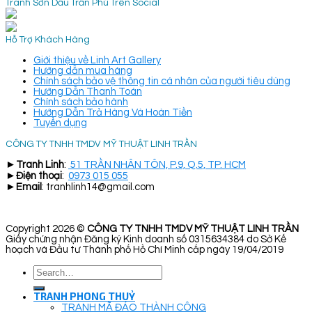
Tranh Sơn Dầu Trần Phú Trên Social
Hỗ Trợ Khách Hàng
Giới thiệu về Linh Art Gallery
Hướng dẫn mua hàng
Chính sách bảo vệ thông tin cá nhân của người tiêu dùng
Hướng Dẫn Thanh Toán
Chính sách bảo hành
Hướng Dẫn Trả Hàng Và Hoàn Tiền
Tuyển dụng
CÔNG TY TNHH TMDV MỸ THUẬT LINH TRẦN
►
Tranh Linh
:
51 TRẦN NHÂN TÔN, P.9, Q.5, TP. HCM
►
Điện thoại
:
0973 015 055
►
Email
: tranhlinh14@gmail.com
Copyright 2026 ©
CÔNG TY TNHH TMDV MỸ THUẬT LINH TRẦN
Giấy chứng nhận Đăng ký Kinh doanh số 0315634384 do Sở Kế
hoạch và Đầu tư Thành phố Hồ Chí Minh cấp ngày 19/04/2019
Search
for:
TRANH PHONG THUỶ
TRANH MÃ ĐÁO THÀNH CÔNG