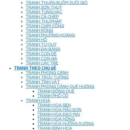
TRANH THUẬN BUỒM XUÔI GIÓ
TRANH SƠN THUỶ
TRANH TÙNG HẠC
TRANH CÁ CHÉP
TRANH THƯ PHÁP
TRANH CHIM CÔNG
TRANH RỒNG
TRANH PHƯỢNG HOÀNG
TRANH HỔ
TRANH TỨ QUÝ
TRANH ĐẠI BÀNG
TRANH CON DÊ
TRANH CON GÀ
TRANH CÂY TRE
TRANH THEO CHỦ ĐỀ
TRANH PHONG CẢNH
TRANH TRỪU TƯỢNG
TRANH TĨNH VẬT
TRANH PHONG CẢNH QUÊ HƯƠNG
TRANH ĐỒNG QUÊ
TRANH PHỐ CỔ
TRANH HOA
TRANH HOA SEN
TRANH HOA MẪU ĐƠN
TRANH HOA ĐÀO MAI
TRANH HOA HỒNG
TRANH HOA HƯỚNG DƯƠNG
TRANH BÌNH HOA