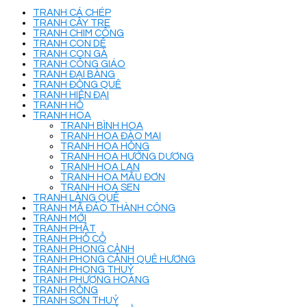
TRANH CÁ CHÉP
TRANH CÂY TRE
TRANH CHIM CÔNG
TRANH CON DÊ
TRANH CON GÀ
TRANH CÔNG GIÁO
TRANH ĐẠI BÀNG
TRANH ĐỒNG QUÊ
TRANH HIỆN ĐẠI
TRANH HỔ
TRANH HOA
TRANH BÌNH HOA
TRANH HOA ĐÀO MAI
TRANH HOA HỒNG
TRANH HOA HƯỚNG DƯƠNG
TRANH HOA LAN
TRANH HOA MẪU ĐƠN
TRANH HOA SEN
TRANH LÀNG QUÊ
TRANH MÃ ĐÁO THÀNH CÔNG
TRANH MỚI
TRANH PHẬT
TRANH PHỐ CỔ
TRANH PHONG CẢNH
TRANH PHONG CẢNH QUÊ HƯƠNG
TRANH PHONG THUỶ
TRANH PHƯỢNG HOÀNG
TRANH RỒNG
TRANH SƠN THUỶ