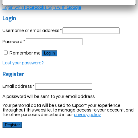
Login with
Facebook
Login with
Google
Login
Username or email address
*
Password
*
Remember me
Log in
Lost your password?
Register
Email address
*
A password will be sent to your email address.
Your personal data will be used to support your experience
throughout this website, to manage access to your account, and
for other purposes described in our
privacy policy
.
Register