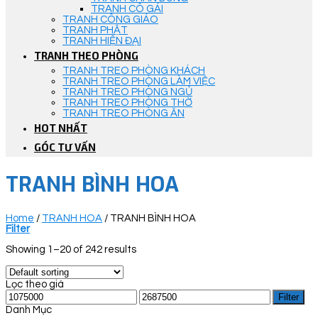
TRANH CÔ GÁI
TRANH CÔNG GIÁO
TRANH PHẬT
TRANH HIỆN ĐẠI
TRANH THEO PHÒNG
TRANH TREO PHÒNG KHÁCH
TRANH TREO PHÒNG LÀM VIỆC
TRANH TREO PHÒNG NGỦ
TRANH TREO PHÒNG THỜ
TRANH TREO PHÒNG ĂN
HOT NHẤT
GÓC TƯ VẤN
TRANH BÌNH HOA
Home
/
TRANH HOA
/
TRANH BÌNH HOA
Filter
Showing 1–20 of 242 results
Lọc theo giá
Filter
Danh Mục