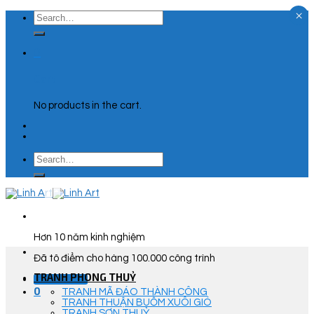
×
Skip
Search
to
for:
content
0
Cart
No products in the cart.
Search
for:
Hơn 10 năm kinh nghiệm
Đã tô điểm cho hàng 100.000 công trình
TRANH PHONG THUỶ
Góc Tư Vấn
0
TRANH MÃ ĐÁO THÀNH CÔNG
TRANH THUẬN BUỒM XUÔI GIÓ
TRANH SƠN THUỶ