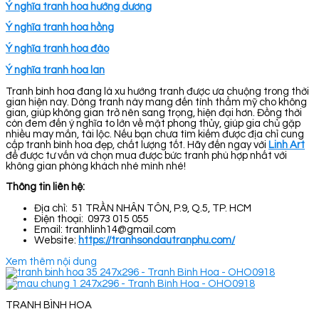
Ý nghĩa tranh hoa hướng dương
Ý nghĩa tranh hoa hồng
Ý nghĩa tranh hoa đào
Ý nghĩa tranh hoa lan
Tranh bình hoa đang là xu hướng tranh được ưa chuộng trong thời
gian hiện nay. Dòng tranh này mang đến tính thẩm mỹ cho không
gian, giúp không gian trở nên sang trọng, hiện đại hơn. Đồng thời
còn đem đến ý nghĩa to lớn về mặt phong thủy, giúp gia chủ gặp
nhiều may mắn, tài lộc. Nếu bạn chưa tìm kiếm được địa chỉ cung
cấp tranh bình hoa đẹp, chất lượng tốt. Hãy đến ngay với
Linh Art
để được tư vấn và chọn mua được bức tranh phù hợp nhất với
không gian phòng khách nhé mình nhé!
Thông tin liên hệ:
Địa chỉ: 51 TRẦN NHÂN TÔN, P.9, Q.5, TP. HCM
Điện thoại: 0973 015 055
Email: tranhlinh14@gmail.com
Website:
https://tranhsondautranphu.com/
Xem thêm nội dung
TRANH BÌNH HOA