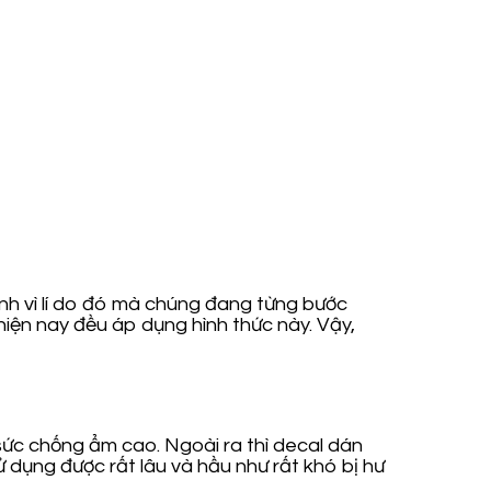
ính vì lí do đó mà chúng đang từng bước
hiện nay đều áp dụng hình thức này. Vậy,
sức chống ẩm cao. Ngoài ra thì decal dán
 dụng được rất lâu và hầu như rất khó bị hư