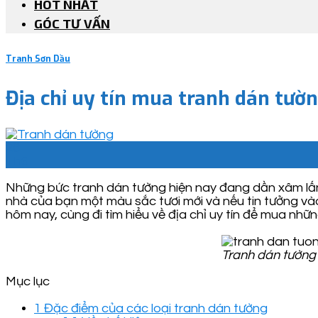
HOT NHẤT
GÓC TƯ VẤN
Tranh Sơn Dầu
Địa chỉ uy tín mua tranh dán tườ
28
Th6
Những bức tranh dán tường hiện nay đang dần xâm lấn 
nhà của bạn một màu sắc tươi mới và nếu tin tưởng vào
hôm nay, cùng đi tìm hiểu về địa chỉ uy tín để mua nh
Tranh dán tường 
Mục lục
1
Đặc điểm của các loại tranh dán tường