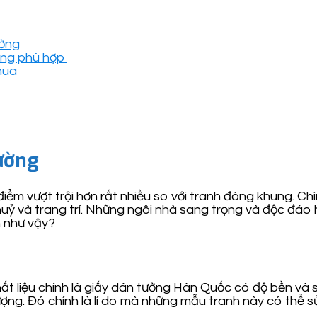
ường
ờng phù hợp
mua
tường
ểm vượt trội hơn rất nhiều so với tranh đóng khung. Ch
huỷ và trang trí. Những ngôi nhà sang trọng và độc đáo 
n như vậy?
t liệu chính là giấy dán tường Hàn Quốc có độ bền và 
ng. Đó chính là lí do mà những mẫu tranh này có thể sử