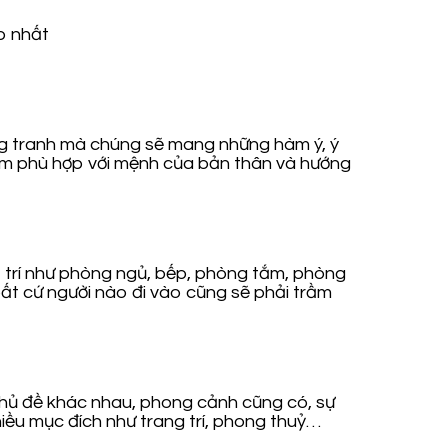
ong tranh mà chúng sẽ mang những hàm ý, ý
tấm phù hợp với mệnh của bản thân và hướng
 trí như phòng ngủ, bếp, phòng tắm, phòng
ất cứ người nào đi vào cũng sẽ phải trầm
 chủ đề khác nhau, phong cảnh cũng có, sự
iều mục đích như trang trí, phong thuỷ…