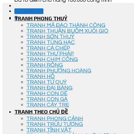
Đã tô điểm cho hàng 100.000 công trình
Góc Tư Vấn
0
TRANH PHONG THUỶ
TRANH MÃ ĐÁO THÀNH CÔNG
TRANH THUẬN BUỒM XUÔI GIÓ
TRANH SƠN THUỶ
TRANH TÙNG HẠC
TRANH CÁ CHÉP
TRANH THƯ PHÁP
TRANH CHIM CÔNG
TRANH RỒNG
TRANH PHƯỢNG HOÀNG
TRANH HỔ
TRANH TỨ QUÝ
TRANH ĐẠI BÀNG
TRANH CON DÊ
TRANH CON GÀ
TRANH CÂY TRE
TRANH THEO CHỦ ĐỀ
TRANH PHONG CẢNH
TRANH TRỪU TƯỢNG
TRANH TĨNH VẬT