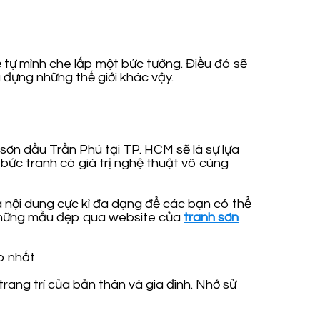
 tự mình che lấp một bức tường. Điều đó sẽ
 đựng những thế giới khác vậy.
sơn dầu Trần Phú tại TP. HCM sẽ là sự lựa
bức tranh có giá trị nghệ thuật vô cùng
à nội dung cực kì đa dạng để các bạn có thể
o những mẫu đẹp qua website của
tranh sơn
rang trí của bản thân và gia đình. Nhớ sử