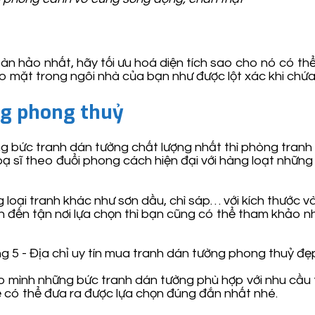
 hảo nhất, hãy tối ưu hoá diện tích sao cho nó có thể
o mặt trong ngôi nhà của bạn như được lột xác khi chứa
ng phong thuỷ
g bức tranh dán tường chất lượng nhất thì phòng tranh 
 sĩ theo đuổi phong cách hiện đại với hàng loạt những 
 loại tranh khác như sơn dầu, chì sáp… với kích thước v
ian đến tận nơi lựa chọn thì bạn cũng có thể tham khả
ho mình những bức tranh dán tường phù hợp với nhu cầu t
ể có thể đưa ra được lựa chọn đúng đắn nhất nhé.