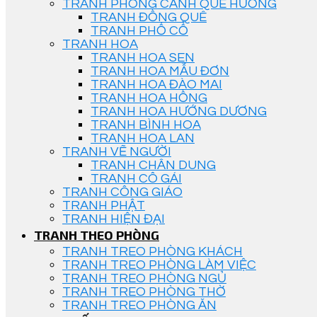
TRANH PHONG CẢNH QUÊ HƯƠNG
TRANH ĐỒNG QUÊ
TRANH PHỐ CỔ
TRANH HOA
TRANH HOA SEN
TRANH HOA MẪU ĐƠN
TRANH HOA ĐÀO MAI
TRANH HOA HỒNG
TRANH HOA HƯỚNG DƯƠNG
TRANH BÌNH HOA
TRANH HOA LAN
TRANH VẼ NGƯỜI
TRANH CHÂN DUNG
TRANH CÔ GÁI
TRANH CÔNG GIÁO
TRANH PHẬT
TRANH HIỆN ĐẠI
TRANH THEO PHÒNG
TRANH TREO PHÒNG KHÁCH
TRANH TREO PHÒNG LÀM VIỆC
TRANH TREO PHÒNG NGỦ
TRANH TREO PHÒNG THỜ
TRANH TREO PHÒNG ĂN