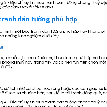
g các dòng tranh dán tường
tranh dán tường
phù hợp
ho mình một bức tranh dán tường phù hợp hay không phụ
ảo những kinh nghiệm dưới đây.
ua
 bạn muốn lựa chọn được một bức tranh phù hợp với bản 
 phong thuỷ hay trang trí? Và có nên tuỳ tiện chọn một 
rồi đấy.
sự tích như cá chép hoá rồng hoặc các con giáp sẽ là s
t sẽ được ưa chuộng hơn, sau đó là tới tranh đồng quê, 
 phong cảnh vô cùng sống động, chân thật