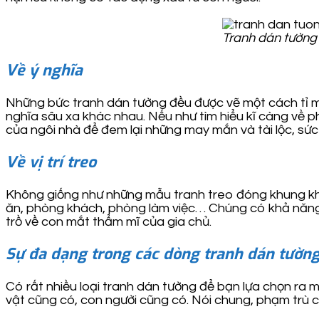
Tranh dán tường c
Về ý nghĩa
Những bức tranh dán tường đều được vẽ một cách tỉ mỉ
nghĩa sâu xa khác nhau. Nếu như tìm hiểu kĩ càng về
của ngôi nhà để đem lại những may mắn và tài lộc, sức
Về vị trí treo
Không giống như những mẫu tranh treo đóng khung khác
ăn, phòng khách, phòng làm việc… Chúng có khả năng đ
trồ về con mắt thẩm mĩ của gia chủ.
Sự đa dạng trong các dòng tranh dán tườn
Có rất nhiều loại tranh dán tường để bạn lựa chọn ra 
vật cũng có, con người cũng có. Nói chung, phạm trù 