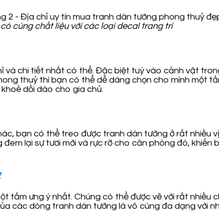
ó cùng chất liệu với các loại decal trang trí
 và chi tiết nhất có thể. Đặc biệt tuỳ vào cảnh vật tr
 phong thuỷ thì bạn có thể dễ dàng chọn cho mình một 
 khoẻ dồi dào cho gia chủ.
, bạn có thể treo được tranh dán tường ở rất nhiều vị
em lại sự tươi mới và rực rỡ cho căn phòng đó, khiến b
g
một tấm ưng ý nhất. Chúng có thể được vẽ với rất nhiều
của các dòng tranh dán tường là vô cùng đa dạng với nh