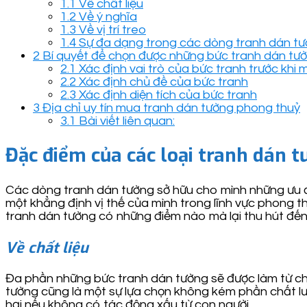
1.1
Về chất liệu
1.2
Về ý nghĩa
1.3
Về vị trí treo
1.4
Sự đa dạng trong các dòng tranh dán t
2
Bí quyết để chọn được những bức tranh dán tư
2.1
Xác định vai trò của bức tranh trước khi 
2.2
Xác định chủ đề của bức tranh
2.3
Xác định diện tích của bức tranh
3
Địa chỉ uy tín mua tranh dán tường phong thuỷ
3.1
Bài viết liên quan:
Đặc điểm của các loại tranh dán 
Các dòng tranh dán tường sở hữu cho mình những ưu đi
một khẳng định vị thế của mình trong lĩnh vực phong t
tranh dán tường có những điểm nào mà lại thu hút đế
Về chất liệu
Đa phần những bức tranh dán tường sẽ được làm từ chấ
tường cũng là một sự lựa chọn không kém phần chất lượ
hại nếu không có tác động xấu từ con người.