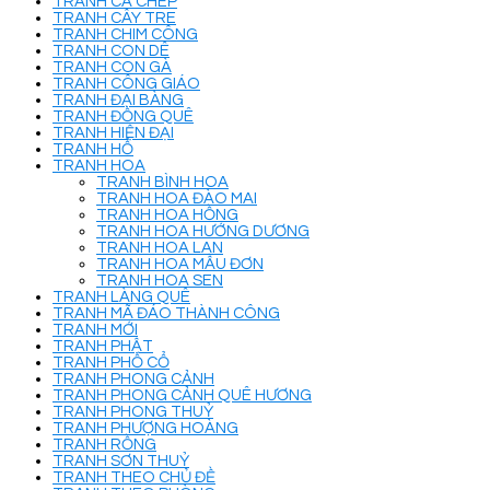
TRANH CÁ CHÉP
TRANH CÂY TRE
TRANH CHIM CÔNG
TRANH CON DÊ
TRANH CON GÀ
TRANH CÔNG GIÁO
TRANH ĐẠI BÀNG
TRANH ĐỒNG QUÊ
TRANH HIỆN ĐẠI
TRANH HỔ
TRANH HOA
TRANH BÌNH HOA
TRANH HOA ĐÀO MAI
TRANH HOA HỒNG
TRANH HOA HƯỚNG DƯƠNG
TRANH HOA LAN
TRANH HOA MẪU ĐƠN
TRANH HOA SEN
TRANH LÀNG QUÊ
TRANH MÃ ĐÁO THÀNH CÔNG
TRANH MỚI
TRANH PHẬT
TRANH PHỐ CỔ
TRANH PHONG CẢNH
TRANH PHONG CẢNH QUÊ HƯƠNG
TRANH PHONG THUỶ
TRANH PHƯỢNG HOÀNG
TRANH RỒNG
TRANH SƠN THUỶ
TRANH THEO CHỦ ĐỀ