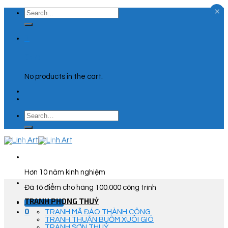
×
Skip
Search
to
for:
content
0
Cart
No products in the cart.
Search
for:
Hơn 10 năm kinh nghiệm
Đã tô điểm cho hàng 100.000 công trình
TRANH PHONG THUỶ
Góc Tư Vấn
0
TRANH MÃ ĐÁO THÀNH CÔNG
TRANH THUẬN BUỒM XUÔI GIÓ
TRANH SƠN THUỶ