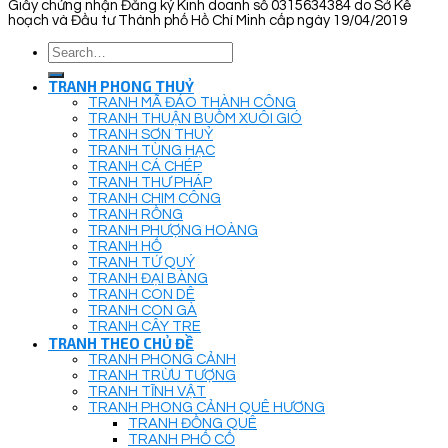
Giấy chứng nhận Đăng ký Kinh doanh số 0315634384 do Sở Kế
hoạch và Đầu tư Thành phố Hồ Chí Minh cấp ngày 19/04/2019
Search
for:
TRANH PHONG THUỶ
TRANH MÃ ĐÁO THÀNH CÔNG
TRANH THUẬN BUỒM XUÔI GIÓ
TRANH SƠN THUỶ
TRANH TÙNG HẠC
TRANH CÁ CHÉP
TRANH THƯ PHÁP
TRANH CHIM CÔNG
TRANH RỒNG
TRANH PHƯỢNG HOÀNG
TRANH HỔ
TRANH TỨ QUÝ
TRANH ĐẠI BÀNG
TRANH CON DÊ
TRANH CON GÀ
TRANH CÂY TRE
TRANH THEO CHỦ ĐỀ
TRANH PHONG CẢNH
TRANH TRỪU TƯỢNG
TRANH TĨNH VẬT
TRANH PHONG CẢNH QUÊ HƯƠNG
TRANH ĐỒNG QUÊ
TRANH PHỐ CỔ