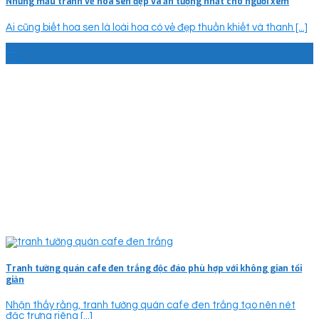
Những mẫu tranh vẽ hoa sen đẹp và ấn tượng nhất cho người xem
Ai cũng biết hoa sen là loài hoa có vẻ đẹp thuần khiết và thanh [...]
13
Th7
Tranh tường quán cafe đen trắng độc đáo phù hợp với không gian tối
giản
Nhận thấy rằng, tranh tường quán cafe đen trắng tạo nên nét
đặc trưng riêng [...]