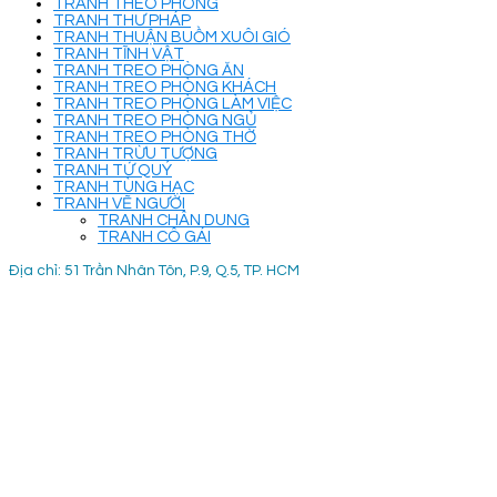
TRANH THEO PHÒNG
TRANH THƯ PHÁP
TRANH THUẬN BUỒM XUÔI GIÓ
TRANH TĨNH VẬT
TRANH TREO PHÒNG ĂN
TRANH TREO PHÒNG KHÁCH
TRANH TREO PHÒNG LÀM VIỆC
TRANH TREO PHÒNG NGỦ
TRANH TREO PHÒNG THỜ
TRANH TRỪU TƯỢNG
TRANH TỨ QUÝ
TRANH TÙNG HẠC
TRANH VẼ NGƯỜI
TRANH CHÂN DUNG
TRANH CÔ GÁI
Địa chỉ: 51 Trần Nhân Tôn, P.9, Q.5, TP. HCM