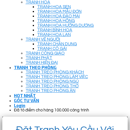
TRANH HOA
TRANH HOA SEN
TRANH HOA MẪU ĐƠN
TRANH HOA ĐÀO MAI
TRANH HOA HỒNG
TRANH HOA HƯỚNG DƯƠNG
TRANH BÌNH HOA
TRANH HOA LAN
TRANH VẼ NGƯỜI
TRANH CHÂN DUNG
TRANH CÔ GÁI
TRANH CÔNG GIÁO
TRANH PHẬT
TRANH HIỆN ĐẠI
TRANH THEO PHÒNG
TRANH TREO PHÒNG KHÁCH
TRANH TREO PHÒNG LÀM VIỆC
TRANH TREO PHÒNG NGỦ
TRANH TREO PHÒNG THỜ
TRANH TREO PHÒNG ĂN
HOT NHẤT
GÓC TƯ VẤN
Login
Đã tô điểm cho hàng 100.000 công trình
Đặt Tranh Yêu Cầu Với