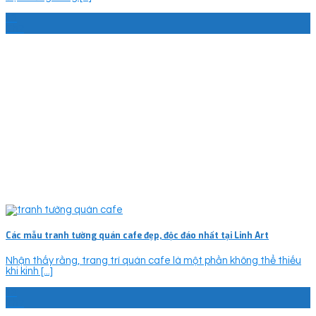
13
Th7
Các mẫu tranh tường quán cafe đẹp, độc đáo nhất tại Linh Art
Nhận thấy rằng, trang trí quán cafe là một phần không thể thiếu
khi kinh [...]
13
Th7