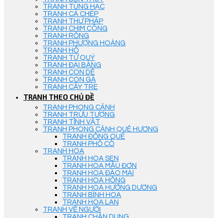
TRANH TÙNG HẠC
TRANH CÁ CHÉP
TRANH THƯ PHÁP
TRANH CHIM CÔNG
TRANH RỒNG
TRANH PHƯỢNG HOÀNG
TRANH HỔ
TRANH TỨ QUÝ
TRANH ĐẠI BÀNG
TRANH CON DÊ
TRANH CON GÀ
TRANH CÂY TRE
TRANH THEO CHỦ ĐỀ
TRANH PHONG CẢNH
TRANH TRỪU TƯỢNG
TRANH TĨNH VẬT
TRANH PHONG CẢNH QUÊ HƯƠNG
TRANH ĐỒNG QUÊ
TRANH PHỐ CỔ
TRANH HOA
TRANH HOA SEN
TRANH HOA MẪU ĐƠN
TRANH HOA ĐÀO MAI
TRANH HOA HỒNG
TRANH HOA HƯỚNG DƯƠNG
TRANH BÌNH HOA
TRANH HOA LAN
TRANH VẼ NGƯỜI
TRANH CHÂN DUNG