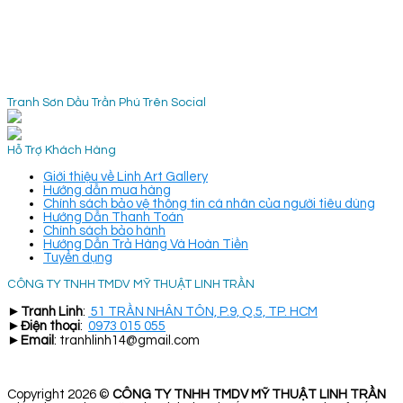
Tranh Sơn Dầu Trần Phú Trên Social
Hỗ Trợ Khách Hàng
Giới thiệu về Linh Art Gallery
Hướng dẫn mua hàng
Chính sách bảo vệ thông tin cá nhân của người tiêu dùng
Hướng Dẫn Thanh Toán
Chính sách bảo hành
Hướng Dẫn Trả Hàng Và Hoàn Tiền
Tuyển dụng
CÔNG TY TNHH TMDV MỸ THUẬT LINH TRẦN
►
Tranh Linh
:
51 TRẦN NHÂN TÔN, P.9, Q.5, TP. HCM
►
Điện thoại
:
0973 015 055
►
Email
: tranhlinh14@gmail.com
Copyright 2026 ©
CÔNG TY TNHH TMDV MỸ THUẬT LINH TRẦN