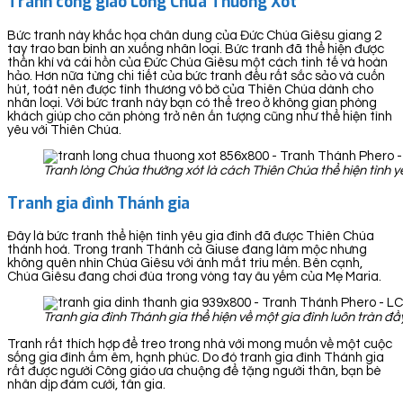
Tranh công giáo Lòng Chúa Thương Xót
Bức tranh này khắc họa chân dung của Đức Chúa Giêsu giang 2
tay trao ban bình an xuống nhân loại. Bức tranh đã thể hiện được
thần khí và cái hồn của Đức Chúa Giêsu một cách tinh tế và hoàn
hảo. Hơn nữa từng chi tiết của bức tranh đều rất sắc sảo và cuốn
hút, toát nên được tình thương vô bờ của Thiên Chúa dành cho
nhân loại. Với bức tranh này bạn có thể treo ở không gian phòng
khách giúp cho căn phòng trở nên ấn tượng cũng như thể hiện tình
yêu với Thiên Chúa.
Tranh lòng Chúa thường xót là cách Thiên Chúa thể hiện tình y
Tranh gia đình Thánh gia
Đây là bức tranh thể hiện tình yêu gia đình đã được Thiên Chúa
thánh hoá. Trong tranh Thánh cả Giuse đang làm mộc nhưng
không quên nhìn Chúa Giêsu với ánh mắt trìu mến. Bên cạnh,
Chúa Giêsu đang chơi đùa trong vòng tay âu yếm của Mẹ Maria.
Tranh gia đình Thánh gia thể hiện về một gia đình luôn tràn 
Tranh rất thích hợp để treo trong nhà với mong muốn về một cuộc
sống gia đình ấm êm, hạnh phúc. Do đó tranh gia đình Thánh gia
rất được người Công giáo ưa chuộng để tặng người thân, bạn bè
nhân dịp đám cưới, tân gia.