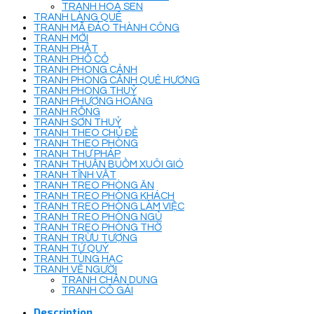
TRANH HOA SEN
TRANH LÀNG QUÊ
TRANH MÃ ĐÁO THÀNH CÔNG
TRANH MỚI
TRANH PHẬT
TRANH PHỐ CỔ
TRANH PHONG CẢNH
TRANH PHONG CẢNH QUÊ HƯƠNG
TRANH PHONG THUỶ
TRANH PHƯỢNG HOÀNG
TRANH RỒNG
TRANH SƠN THUỶ
TRANH THEO CHỦ ĐỀ
TRANH THEO PHÒNG
TRANH THƯ PHÁP
TRANH THUẬN BUỒM XUÔI GIÓ
TRANH TĨNH VẬT
TRANH TREO PHÒNG ĂN
TRANH TREO PHÒNG KHÁCH
TRANH TREO PHÒNG LÀM VIỆC
TRANH TREO PHÒNG NGỦ
TRANH TREO PHÒNG THỜ
TRANH TRỪU TƯỢNG
TRANH TỨ QUÝ
TRANH TÙNG HẠC
TRANH VẼ NGƯỜI
TRANH CHÂN DUNG
TRANH CÔ GÁI
Description