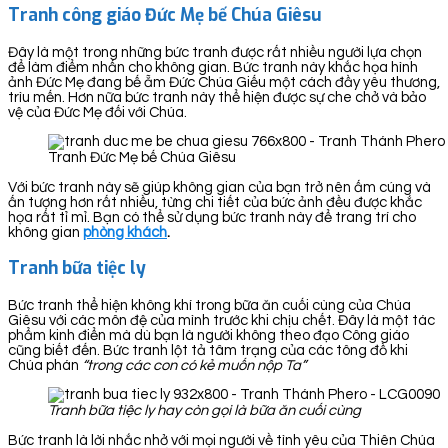
Tranh công giáo Đức Mẹ bế Chúa Giêsu
Đây là một trong những bức tranh được rất nhiều người lựa chọn
để làm điểm nhấn cho không gian. Bức tranh này khắc họa hình
ảnh Đức Mẹ đang bế ẵm Đức Chúa Giếu một cách đầy yêu thương,
trìu mến. Hơn nữa bức tranh này thể hiện được sự che chở và bảo
vệ của Đức Mẹ đối với Chúa.
Tranh Đức Mẹ bế Chúa Giêsu
Với bức tranh này sẽ giúp không gian của bạn trở nên ấm cúng và
ấn tượng hơn rất nhiều, từng chi tiết của bức ảnh đều được khắc
họa rất tỉ mỉ. Bạn có thể sử dụng bức tranh này để trang trí cho
không gian
phòng khách
.
Tranh bữa tiệc ly
Bức tranh thể hiện không khí trong bữa ăn cuối cùng của Chúa
Giêsu với các môn đệ của mình trước khi chịu chết. Đây là một tác
phẩm kinh điển mà dù bạn là người không theo đạo Công giáo
cũng biết đến. Bức tranh lột tả tâm trạng của các tông đồ khi
Chúa phán
“trong các con có kẻ muốn nộp Ta”
Tranh bữa tiệc ly hay còn gọi là bữa ăn cuối cùng
Bức tranh là lời nhắc nhở với mọi người về tình yêu của Thiên Chúa