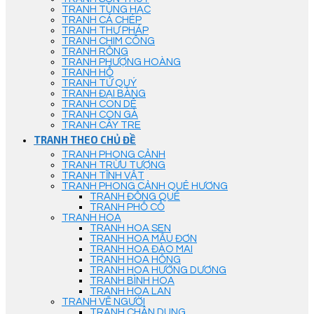
TRANH TÙNG HẠC
TRANH CÁ CHÉP
TRANH THƯ PHÁP
TRANH CHIM CÔNG
TRANH RỒNG
TRANH PHƯỢNG HOÀNG
TRANH HỔ
TRANH TỨ QUÝ
TRANH ĐẠI BÀNG
TRANH CON DÊ
TRANH CON GÀ
TRANH CÂY TRE
TRANH THEO CHỦ ĐỀ
TRANH PHONG CẢNH
TRANH TRỪU TƯỢNG
TRANH TĨNH VẬT
TRANH PHONG CẢNH QUÊ HƯƠNG
TRANH ĐỒNG QUÊ
TRANH PHỐ CỔ
TRANH HOA
TRANH HOA SEN
TRANH HOA MẪU ĐƠN
TRANH HOA ĐÀO MAI
TRANH HOA HỒNG
TRANH HOA HƯỚNG DƯƠNG
TRANH BÌNH HOA
TRANH HOA LAN
TRANH VẼ NGƯỜI
TRANH CHÂN DUNG