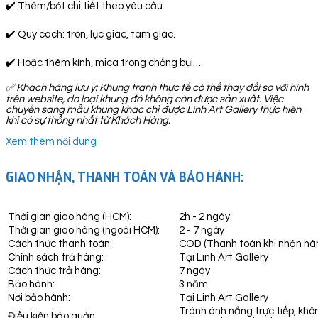
✔️ Thêm/bớt chi tiết theo yêu cầu.
✔️ Quy cách: tròn, lục giác, tam giác.
✔️ Hoặc thêm kính, mica trong chống bụi…
✅
Khách hàng lưu ý: Khung tranh thực tế có thể thay đổi so với hình
trên website, do loại khung đó không còn được sản xuất. Việc
chuyển sang mẫu khung khác chỉ được Linh Art Gallery thực hiện
khi có sự thống nhất từ Khách Hàng.
Xem thêm nội dung
GIAO NHẬN, THANH TOÁN VÀ BẢO HÀNH:
Thời gian giao hàng (HCM):
2h - 2 ngày
Thời gian giao hàng (ngoài HCM):
2 - 7 ngày
Cách thức thanh toán:
COD (Thanh toán khi nhận hà
Chính sách trả hàng:
Tại Linh Art Gallery
Cách thức trả hàng:
7 ngày
Bảo hành:
3 năm
Nơi bảo hành:
Tại Linh Art Gallery
Tránh ánh nắng trực tiếp, khô
Điều kiện bảo quản: