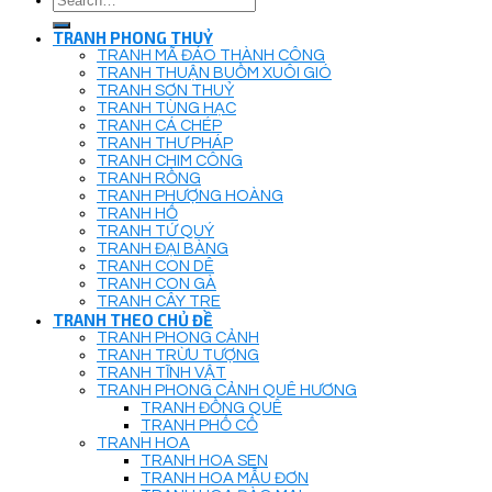
for:
TRANH PHONG THUỶ
TRANH MÃ ĐÁO THÀNH CÔNG
TRANH THUẬN BUỒM XUÔI GIÓ
TRANH SƠN THUỶ
TRANH TÙNG HẠC
TRANH CÁ CHÉP
TRANH THƯ PHÁP
TRANH CHIM CÔNG
TRANH RỒNG
TRANH PHƯỢNG HOÀNG
TRANH HỔ
TRANH TỨ QUÝ
TRANH ĐẠI BÀNG
TRANH CON DÊ
TRANH CON GÀ
TRANH CÂY TRE
TRANH THEO CHỦ ĐỀ
TRANH PHONG CẢNH
TRANH TRỪU TƯỢNG
TRANH TĨNH VẬT
TRANH PHONG CẢNH QUÊ HƯƠNG
TRANH ĐỒNG QUÊ
TRANH PHỐ CỔ
TRANH HOA
TRANH HOA SEN
TRANH HOA MẪU ĐƠN