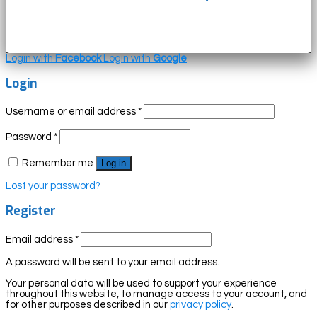
Login with
Facebook
Login with
Google
Login
Username or email address
*
Password
*
Remember me
Log in
Lost your password?
Register
Email address
*
A password will be sent to your email address.
Your personal data will be used to support your experience
throughout this website, to manage access to your account, and
for other purposes described in our
privacy policy
.