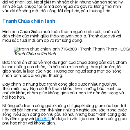
đối với nhân loại. Ngài biết mình sắp chết nhưng vẫn săn sàng hy
sinh để cứu chuộc tội lỗi mà con người đã gây ra. Đồng thời nhìn
vào đó để sống một đời sống tốt đẹp hơn, yêu thương hơn.
Tranh Chúa chiên lành
Hình ảnh Chúa Giêsu hoá thân thành người chăn cừu, chăn dắt
đàn chiên của mình giữa thảo nguyên bao la. Tranh được vẽ với
màu sắc tươi mới, ấm áp và rất sống động.
Tranh Chúa chiên lành
Bức tranh ẩn chứa về một dụ ngôn của Chúa đang dẫn dắt, chăm
lo cho những con chiên, tín hữu của mình sống theo phúc âm, lời
giáo huấn, lề luật của Ngài. Hướng con người sống một đời sống
nhân lành, bác ái và yêu thương.
Đây chính là những bức tranh công giáo được nhiều người yêu
thích hiện nay. Bạn có thể tham khảo thêm những bức tranh có
chủ đề khác, nhằm giúp không gian của bạn trở nên ấn tượng và
hài hòa hơn.
Những bức tranh công giáo không chỉ giúp không gian của bạn trở
nên nổi bật hơn mà còn thể hiện những ý nghĩa sâu sắc trong cuộc
sống. Nếu bạn đang có nhu cầu sở hữu những bức tranh công giáo
hãy đến ngay với
Linh Art
để được tư vấn lựa chọn tranh công giáo
phù hợp nhất với không gian.