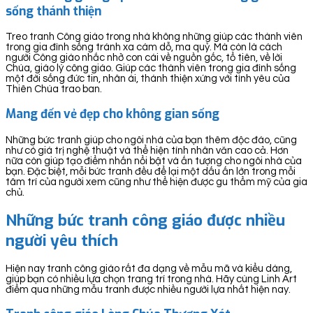
sống thánh thiện
Treo tranh Công giáo trong nhà không những giúp các thành viên
trong gia đình sống tránh xa cám dỗ, ma quỷ. Mà còn là cách
người Công giáo nhắc nhở con cái về nguồn gốc, tổ tiên, về lời
Chúa, giáo lý công giáo. Giúp các thành viên trong gia đình sống
một đời sống đức tin, nhân ái, thánh thiện xứng với tình yêu của
Thiên Chúa trao ban.
Mang đến vẻ đẹp cho không gian sống
Những bức tranh giúp cho ngôi nhà của bạn thêm độc đáo, cũng
như có giá trị nghệ thuật và thể hiện tính nhân văn cao cả. Hơn
nữa còn giúp tạo điểm nhấn nổi bật và ấn tượng cho ngôi nhà của
bạn. Đặc biệt, mỗi bức tranh đều để lại một dấu ấn lớn trong mỗi
tâm trí của người xem cũng như thể hiện được gu thẩm mỹ của gia
chủ.
Những bức tranh công giáo được nhiều
người yêu thích
Hiện nay tranh công giáo rất đa dạng về mẫu mã và kiểu dáng,
giúp bạn có nhiều lựa chọn trang trí trong nhà. Hãy cùng Linh Art
điểm qua những mẫu tranh được nhiều người lựa nhất hiện nay.