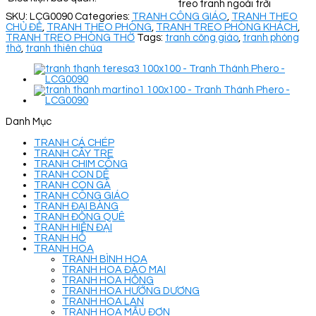
treo tranh ngoài trời
SKU:
LCG0090
Categories:
TRANH CÔNG GIÁO
,
TRANH THEO
CHỦ ĐỀ
,
TRANH THEO PHÒNG
,
TRANH TREO PHÒNG KHÁCH
,
TRANH TREO PHÒNG THỜ
Tags:
tranh công giáo
,
tranh phòng
thờ
,
tranh thiên chúa
Danh Mục
TRANH CÁ CHÉP
TRANH CÂY TRE
TRANH CHIM CÔNG
TRANH CON DÊ
TRANH CON GÀ
TRANH CÔNG GIÁO
TRANH ĐẠI BÀNG
TRANH ĐỒNG QUÊ
TRANH HIỆN ĐẠI
TRANH HỔ
TRANH HOA
TRANH BÌNH HOA
TRANH HOA ĐÀO MAI
TRANH HOA HỒNG
TRANH HOA HƯỚNG DƯƠNG
TRANH HOA LAN
TRANH HOA MẪU ĐƠN