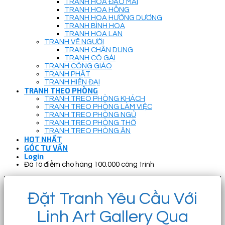
TRANH HOA ĐÀO MAI
TRANH HOA HỒNG
TRANH HOA HƯỚNG DƯƠNG
TRANH BÌNH HOA
TRANH HOA LAN
TRANH VẼ NGƯỜI
TRANH CHÂN DUNG
TRANH CÔ GÁI
TRANH CÔNG GIÁO
TRANH PHẬT
TRANH HIỆN ĐẠI
TRANH THEO PHÒNG
TRANH TREO PHÒNG KHÁCH
TRANH TREO PHÒNG LÀM VIỆC
TRANH TREO PHÒNG NGỦ
TRANH TREO PHÒNG THỜ
TRANH TREO PHÒNG ĂN
HOT NHẤT
GÓC TƯ VẤN
Login
Đã tô điểm cho hàng 100.000 công trình
Đặt Tranh Yêu Cầu Với
Linh Art Gallery Qua