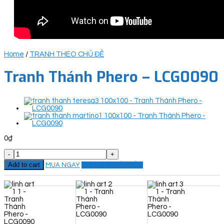
Home
/
TRANH THEO CHỦ ĐỀ
Tranh Thánh Phero – LCG0090
0
₫
Tranh
Thánh
Add to cart
MUA NGAY
ĐẶT THEO YÊU CẦU
Phero
-
LCG0090
quantity