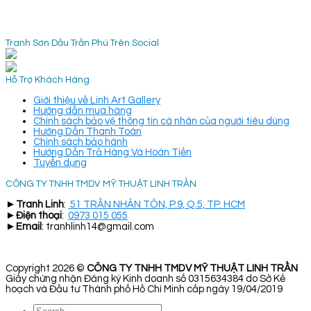
Tranh Sơn Dầu Trần Phú Trên Social
Hỗ Trợ Khách Hàng
Giới thiệu về Linh Art Gallery
Hướng dẫn mua hàng
Chính sách bảo vệ thông tin cá nhân của người tiêu dùng
Hướng Dẫn Thanh Toán
Chính sách bảo hành
Hướng Dẫn Trả Hàng Và Hoàn Tiền
Tuyển dụng
CÔNG TY TNHH TMDV MỸ THUẬT LINH TRẦN
►
Tranh Linh
:
51 TRẦN NHÂN TÔN, P.9, Q.5, TP. HCM
►
Điện thoại
:
0973 015 055
►
Email
: tranhlinh14@gmail.com
Copyright 2026 ©
CÔNG TY TNHH TMDV MỸ THUẬT LINH TRẦN
Giấy chứng nhận Đăng ký Kinh doanh số 0315634384 do Sở Kế
hoạch và Đầu tư Thành phố Hồ Chí Minh cấp ngày 19/04/2019
Search