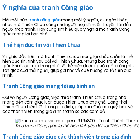
Ý nghĩa của tranh Công giáo
Mỗi một bức
tranh công giáo
mang một ý nghĩa, dụ ngôn khác
nhau mà Thiên Chúa cũng như người hoạ sĩ muốn truyền tải đến
người treo tranh. Hãy cũng tìm hiểu qua ý nghĩa mà tranh Công
giáo mang lại bạn nhé.
Thể hiện đức tin với Thiên Chúa
Ý nghĩa đầu tiên mà tranh Thiên chúa mang lại chắc chắn là thể
hiện đức tin, tình yêu đối với Thiên Chúa. Những bức tranh công
giáo khi được treo trong nhà sẽ thể hiện được nguồn gốc cũng như
tôn giáo của mỗi người, giúp gợi nhớ về quê hương và tổ tiên của
mình.
Tranh Công giáo mang tới sự bình an
Đối với người Công giáo, việc treo tranh Thiên Chúa trong nhà
mang đến cảm giác luôn được Thiên Chúa che chở. Đồng thời
Thiên Chúa hiện hữu trong gia đình, giúp xua đuổi ma quỷ, bảo vệ
các thành viên trong gia đình tránh xa các cám dỗ.
Treo tranh Công giáo là thể hiện tình yêu đối với Thiên Chúa. 
Tranh Công giáo giúp các thành viên trong gia đình