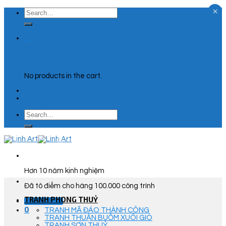
×
Skip
Search
to
for:
content
0
Cart
No products in the cart.
Search
for:
Hơn 10 năm kinh nghiệm
Đã tô điểm cho hàng 100.000 công trình
TRANH PHONG THUỶ
Góc Tư Vấn
0
TRANH MÃ ĐÁO THÀNH CÔNG
TRANH THUẬN BUỒM XUÔI GIÓ
TRANH SƠN THUỶ