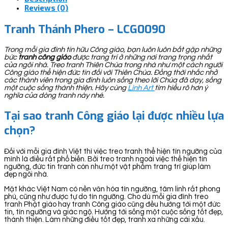
Reviews (0)
Tranh Thánh Phero – LCG0090
Trong mỗi gia đình tín hữu Công giáo, bạn luôn luôn bắt gặp những
bức
tranh công giáo
được trang trí ở những nơi trang trọng nhất
của ngôi nhà. Treo tranh Thiên Chúa trong nhà như một cách người
Công giáo thể hiện đức tin đối với Thiên Chúa. Đồng thời nhắc nhở
các thành viên trong gia đình luôn sống theo lời Chúa đã dạy, sống
một cuộc sống thánh thiện. Hãy cùng
Linh Art
tìm hiểu rõ hơn ý
nghĩa của dòng tranh này nhé.
Tại sao tranh Công giáo lại được nhiều lựa
chọn?
Đối với mỗi gia đình Việt thì việc treo tranh thể hiện tín ngưỡng của
mình là điều rất phổ biến. Bởi treo tranh ngoài việc thể hiện tín
ngưỡng, đức tin tranh còn như một vật phẩm trang trí giúp làm
đẹp ngôi nhà.
Mặt khác Việt Nam có nền văn hóa tín ngưỡng, tâm linh rất phong
phú, cũng như được tự do tín ngưỡng. Cho dù mỗi gia đình treo
tranh Phật giáo hay tranh Công giáo cũng đều hướng tới một đức
tin, tín ngưỡng và giác ngộ. Hướng tới sống một cuộc sống tốt đẹp,
thánh thiện. Làm những điều tốt đẹp, tranh xa những cái xấu.