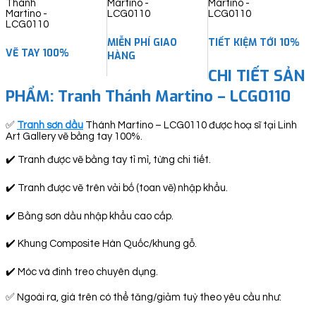
MIỄN PHÍ GIAO
TIẾT KIỆM TỚI 10%
VẼ TAY 100%
HÀNG
CHI TIẾT SẢN
PHẨM: Tranh Thánh Martino – LCG0110
✅
Tranh sơn dầu
Thánh Martino – LCG0110 được hoạ sĩ tại Linh
Art Gallery vẽ bằng tay 100%.
✔️ Tranh được vẽ bằng tay tỉ mỉ, từng chi tiết.
✔️ Tranh được vẽ trên vải bố (toan vẽ) nhập khẩu.
✔️ Bằng sơn dầu nhập khẩu cao cấp.
✔️ Khung Composite Hàn Quốc/khung gỗ.
✔️ Móc và đinh treo chuyên dụng.
✅ Ngoài ra, giá trên có thể tăng/giảm tuỳ theo yêu cầu như: