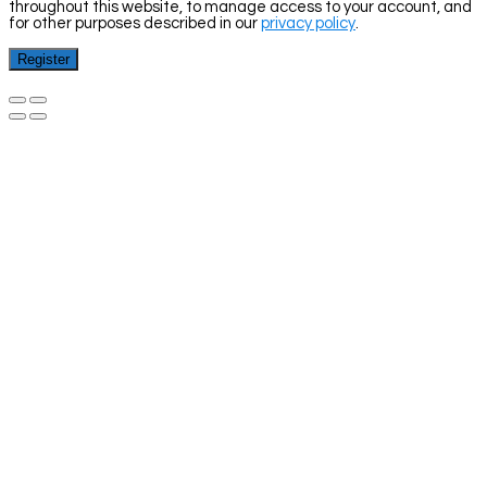
throughout this website, to manage access to your account, and
for other purposes described in our
privacy policy
.
Register