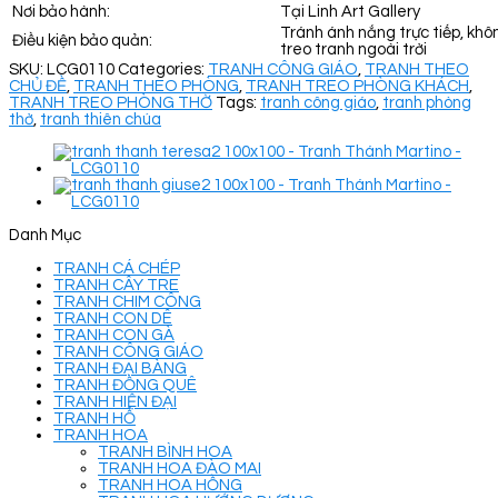
Nơi bảo hành:
Tại Linh Art Gallery
Tránh ánh nắng trực tiếp, khô
Điều kiện bảo quản:
treo tranh ngoài trời
SKU:
LCG0110
Categories:
TRANH CÔNG GIÁO
,
TRANH THEO
CHỦ ĐỀ
,
TRANH THEO PHÒNG
,
TRANH TREO PHÒNG KHÁCH
,
TRANH TREO PHÒNG THỜ
Tags:
tranh công giáo
,
tranh phòng
thờ
,
tranh thiên chúa
Danh Mục
TRANH CÁ CHÉP
TRANH CÂY TRE
TRANH CHIM CÔNG
TRANH CON DÊ
TRANH CON GÀ
TRANH CÔNG GIÁO
TRANH ĐẠI BÀNG
TRANH ĐỒNG QUÊ
TRANH HIỆN ĐẠI
TRANH HỔ
TRANH HOA
TRANH BÌNH HOA
TRANH HOA ĐÀO MAI
TRANH HOA HỒNG