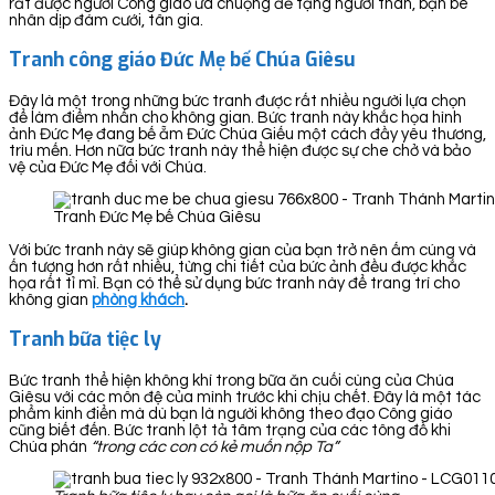
rất được người Công giáo ưa chuộng để tặng người thân, bạn bè
nhân dịp đám cưới, tân gia.
Tranh công giáo Đức Mẹ bế Chúa Giêsu
Đây là một trong những bức tranh được rất nhiều người lựa chọn
để làm điểm nhấn cho không gian. Bức tranh này khắc họa hình
ảnh Đức Mẹ đang bế ẵm Đức Chúa Giếu một cách đầy yêu thương,
trìu mến. Hơn nữa bức tranh này thể hiện được sự che chở và bảo
vệ của Đức Mẹ đối với Chúa.
Tranh Đức Mẹ bế Chúa Giêsu
Với bức tranh này sẽ giúp không gian của bạn trở nên ấm cúng và
ấn tượng hơn rất nhiều, từng chi tiết của bức ảnh đều được khắc
họa rất tỉ mỉ. Bạn có thể sử dụng bức tranh này để trang trí cho
không gian
phòng khách
.
Tranh bữa tiệc ly
Bức tranh thể hiện không khí trong bữa ăn cuối cùng của Chúa
Giêsu với các môn đệ của mình trước khi chịu chết. Đây là một tác
phẩm kinh điển mà dù bạn là người không theo đạo Công giáo
cũng biết đến. Bức tranh lột tả tâm trạng của các tông đồ khi
Chúa phán
“trong các con có kẻ muốn nộp Ta”