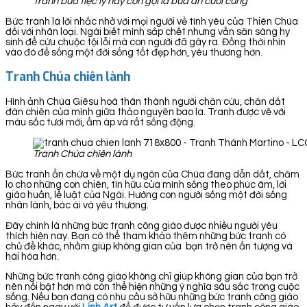
Tranh bữa tiệc ly hay còn gọi là bữa ăn cuối cùng
Bức tranh là lời nhắc nhở với mọi người về tình yêu của Thiên Chúa
đối với nhân loại. Ngài biết mình sắp chết nhưng vẫn săn sàng hy
sinh để cứu chuộc tội lỗi mà con người đã gây ra. Đồng thời nhìn
vào đó để sống một đời sống tốt đẹp hơn, yêu thương hơn.
Tranh Chúa chiên lành
Hình ảnh Chúa Giêsu hoá thân thành người chăn cừu, chăn dắt
đàn chiên của mình giữa thảo nguyên bao la. Tranh được vẽ với
màu sắc tươi mới, ấm áp và rất sống động.
Tranh Chúa chiên lành
Bức tranh ẩn chứa về một dụ ngôn của Chúa đang dẫn dắt, chăm
lo cho những con chiên, tín hữu của mình sống theo phúc âm, lời
giáo huấn, lề luật của Ngài. Hướng con người sống một đời sống
nhân lành, bác ái và yêu thương.
Đây chính là những bức tranh công giáo được nhiều người yêu
thích hiện nay. Bạn có thể tham khảo thêm những bức tranh có
chủ đề khác, nhằm giúp không gian của bạn trở nên ấn tượng và
hài hòa hơn.
Những bức tranh công giáo không chỉ giúp không gian của bạn trở
nên nổi bật hơn mà còn thể hiện những ý nghĩa sâu sắc trong cuộc
sống. Nếu bạn đang có nhu cầu sở hữu những bức tranh công giáo