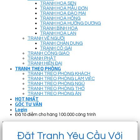
TRANH HOA SEN
TRANH HOA MẪU ĐƠN
TRANH HOA ĐÀO MAI
TRANH HOA HỒNG
TRANH HOA HƯỚNG DƯƠNG
TRANH BÌNH HOA
TRANH HOA LAN
TRANH VẼ NGƯỜI
TRANH CHÂN DUNG
TRANH CÔ GÁI
TRANH CÔNG GIÁO
TRANH PHẬT
TRANH HIỆN ĐẠI
TRANH THEO PHÒNG
TRANH TREO PHÒNG KHÁCH
TRANH TREO PHÒNG LÀM VIỆC
TRANH TREO PHÒNG NGỦ
TRANH TREO PHÒNG THỜ
TRANH TREO PHÒNG ĂN
HOT NHẤT
GÓC TƯ VẤN
Login
Đã tô điểm cho hàng 100.000 công trình
Đặt Tranh Yêu Cầu Với