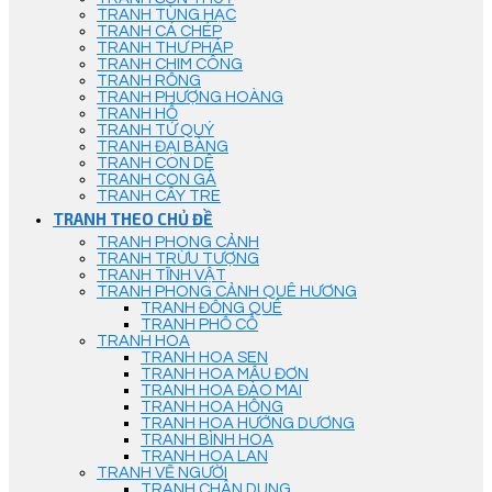
TRANH TÙNG HẠC
TRANH CÁ CHÉP
TRANH THƯ PHÁP
TRANH CHIM CÔNG
TRANH RỒNG
TRANH PHƯỢNG HOÀNG
TRANH HỔ
TRANH TỨ QUÝ
TRANH ĐẠI BÀNG
TRANH CON DÊ
TRANH CON GÀ
TRANH CÂY TRE
TRANH THEO CHỦ ĐỀ
TRANH PHONG CẢNH
TRANH TRỪU TƯỢNG
TRANH TĨNH VẬT
TRANH PHONG CẢNH QUÊ HƯƠNG
TRANH ĐỒNG QUÊ
TRANH PHỐ CỔ
TRANH HOA
TRANH HOA SEN
TRANH HOA MẪU ĐƠN
TRANH HOA ĐÀO MAI
TRANH HOA HỒNG
TRANH HOA HƯỚNG DƯƠNG
TRANH BÌNH HOA
TRANH HOA LAN
TRANH VẼ NGƯỜI
TRANH CHÂN DUNG