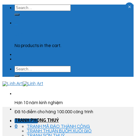
×
Skip
Search
to
for:
content
0
Cart
No products in the cart.
Search
for:
Hơn 10 năm kinh nghiệm
Đã tô điểm cho hàng 100.000 công trình
TRANH PHONG THUỶ
Góc Tư Vấn
0
TRANH MÃ ĐÁO THÀNH CÔNG
TRANH THUẬN BUỒM XUÔI GIÓ
TRANH SƠN THUỶ