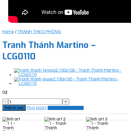
Home
/
TRANH THEO PHÒNG
Tranh Thánh Martino –
LCG0110
0
₫
Tranh
Thánh
Add to cart
MUA NGAY
ĐẶT THEO YÊU CẦU
Martino
-
LCG0110
quantity