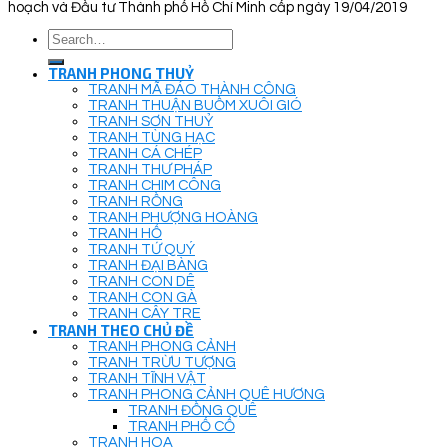
hoạch và Đầu tư Thành phố Hồ Chí Minh cấp ngày 19/04/2019
Search
for:
TRANH PHONG THUỶ
TRANH MÃ ĐÁO THÀNH CÔNG
TRANH THUẬN BUỒM XUÔI GIÓ
TRANH SƠN THUỶ
TRANH TÙNG HẠC
TRANH CÁ CHÉP
TRANH THƯ PHÁP
TRANH CHIM CÔNG
TRANH RỒNG
TRANH PHƯỢNG HOÀNG
TRANH HỔ
TRANH TỨ QUÝ
TRANH ĐẠI BÀNG
TRANH CON DÊ
TRANH CON GÀ
TRANH CÂY TRE
TRANH THEO CHỦ ĐỀ
TRANH PHONG CẢNH
TRANH TRỪU TƯỢNG
TRANH TĨNH VẬT
TRANH PHONG CẢNH QUÊ HƯƠNG
TRANH ĐỒNG QUÊ
TRANH PHỐ CỔ
TRANH HOA