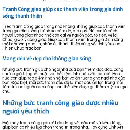
Tranh Công giáo giúp các thành viên trong gia đình
sống thánh thiện
Treo tranh Công giáo trong nhà không những giúp các thành viên
trong gia đình sống tránh xa cám dỗ, ma quỷ. Mà còn là cách
người Công giáo nhắc nhở con cái về nguồn gốc, tổ tiên, về lời
Chúa, giáo lý công giáo. Giúp các thành viên trong gia đình sống
một đời sống đức tin, nhân ái, thánh thiện xứng với tình yêu của
Thiên Chúa trao ban.
Mang đến vẻ đẹp cho không gian sống
Những bức tranh giúp cho ngôi nhà của bạn thêm độc đáo, cũng
như có giá trị nghệ thuật và thể hiện tính nhân văn cao cả. Hơn
nữa còn giúp tạo điểm nhấn nổi bật và ấn tượng cho ngôi nhà của
bạn. Đặc biệt, mỗi bức tranh đều để lại một dấu ấn lớn trong mỗi
tâm trí của người xem cũng như thể hiện được gu thẩm mỹ của gia
chủ.
Những bức tranh công giáo được nhiều
người yêu thích
Hiện nay tranh công giáo rất đa dạng về mẫu mã và kiểu dáng,
giúp bạn có nhiều lựa chọn trang trí trong nhà. Hãy cùng Linh Art