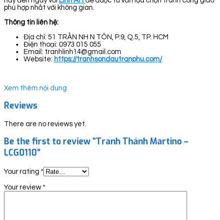
hãy đến ngay với
Linh Art
để được tư vấn lựa chọn tranh công giáo
phù hợp nhất với không gian.
Thông tin liên hệ:
Địa chỉ: 51 TRẦN NH N TÔN, P.9, Q.5, TP. HCM
Điện thoại: 0973 015 055
Email: tranhlinh14@gmail.com
Website:
https://tranhsondautranphu.com/
Xem thêm nội dung
Reviews
There are no reviews yet.
Be the first to review “Tranh Thánh Martino –
LCG0110”
Your rating
*
Your review
*