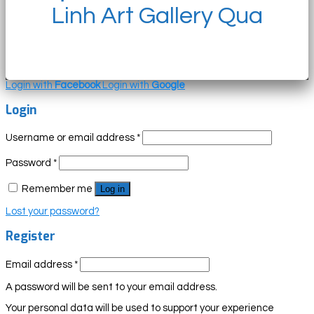
Linh Art Gallery Qua
Login with
Facebook
Login with
Google
Login
Username or email address
*
Password
*
Remember me
Log in
Lost your password?
Register
Email address
*
A password will be sent to your email address.
Your personal data will be used to support your experience