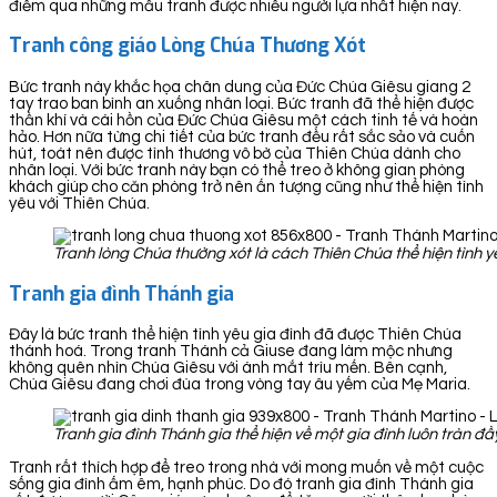
điểm qua những mẫu tranh được nhiều người lựa nhất hiện nay.
Tranh công giáo Lòng Chúa Thương Xót
Bức tranh này khắc họa chân dung của Đức Chúa Giêsu giang 2
tay trao ban bình an xuống nhân loại. Bức tranh đã thể hiện được
thần khí và cái hồn của Đức Chúa Giêsu một cách tinh tế và hoàn
hảo. Hơn nữa từng chi tiết của bức tranh đều rất sắc sảo và cuốn
hút, toát nên được tình thương vô bờ của Thiên Chúa dành cho
nhân loại. Với bức tranh này bạn có thể treo ở không gian phòng
khách giúp cho căn phòng trở nên ấn tượng cũng như thể hiện tình
yêu với Thiên Chúa.
Tranh lòng Chúa thường xót là cách Thiên Chúa thể hiện tình y
Tranh gia đình Thánh gia
Đây là bức tranh thể hiện tình yêu gia đình đã được Thiên Chúa
thánh hoá. Trong tranh Thánh cả Giuse đang làm mộc nhưng
không quên nhìn Chúa Giêsu với ánh mắt trìu mến. Bên cạnh,
Chúa Giêsu đang chơi đùa trong vòng tay âu yếm của Mẹ Maria.
Tranh gia đình Thánh gia thể hiện về một gia đình luôn tràn 
Tranh rất thích hợp để treo trong nhà với mong muốn về một cuộc
sống gia đình ấm êm, hạnh phúc. Do đó tranh gia đình Thánh gia