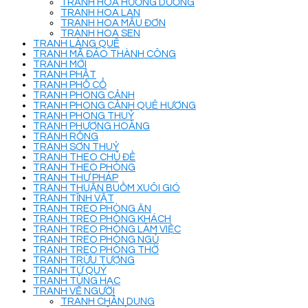
TRANH HOA HƯỚNG DƯƠNG
TRANH HOA LAN
TRANH HOA MẪU ĐƠN
TRANH HOA SEN
TRANH LÀNG QUÊ
TRANH MÃ ĐÁO THÀNH CÔNG
TRANH MỚI
TRANH PHẬT
TRANH PHỐ CỔ
TRANH PHONG CẢNH
TRANH PHONG CẢNH QUÊ HƯƠNG
TRANH PHONG THUỶ
TRANH PHƯỢNG HOÀNG
TRANH RỒNG
TRANH SƠN THUỶ
TRANH THEO CHỦ ĐỀ
TRANH THEO PHÒNG
TRANH THƯ PHÁP
TRANH THUẬN BUỒM XUÔI GIÓ
TRANH TĨNH VẬT
TRANH TREO PHÒNG ĂN
TRANH TREO PHÒNG KHÁCH
TRANH TREO PHÒNG LÀM VIỆC
TRANH TREO PHÒNG NGỦ
TRANH TREO PHÒNG THỜ
TRANH TRỪU TƯỢNG
TRANH TỨ QUÝ
TRANH TÙNG HẠC
TRANH VẼ NGƯỜI
TRANH CHÂN DUNG