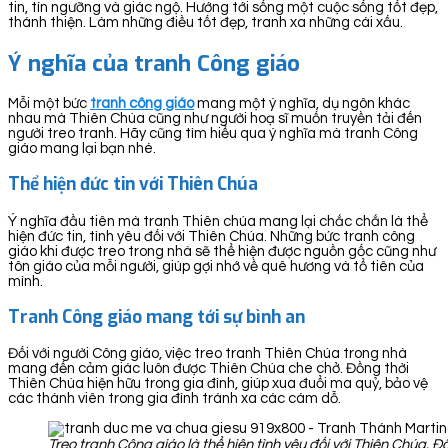
tin, tín ngưỡng và giác ngộ. Hướng tới sống một cuộc sống tốt đẹp,
thánh thiện. Làm những điều tốt đẹp, tranh xa những cái xấu.
Ý nghĩa của tranh Công giáo
Mỗi một bức
tranh công giáo
mang một ý nghĩa, dụ ngôn khác
nhau mà Thiên Chúa cũng như người hoạ sĩ muốn truyền tải đến
người treo tranh. Hãy cũng tìm hiểu qua ý nghĩa mà tranh Công
giáo mang lại bạn nhé.
Thể hiện đức tin với Thiên Chúa
Ý nghĩa đầu tiên mà tranh Thiên chúa mang lại chắc chắn là thể
hiện đức tin, tình yêu đối với Thiên Chúa. Những bức tranh công
giáo khi được treo trong nhà sẽ thể hiện được nguồn gốc cũng như
tôn giáo của mỗi người, giúp gợi nhớ về quê hương và tổ tiên của
mình.
Tranh Công giáo mang tới sự bình an
Đối với người Công giáo, việc treo tranh Thiên Chúa trong nhà
mang đến cảm giác luôn được Thiên Chúa che chở. Đồng thời
Thiên Chúa hiện hữu trong gia đình, giúp xua đuổi ma quỷ, bảo vệ
các thành viên trong gia đình tránh xa các cám dỗ.
Treo tranh Công giáo là thể hiện tình yêu đối với Thiên Chúa. 