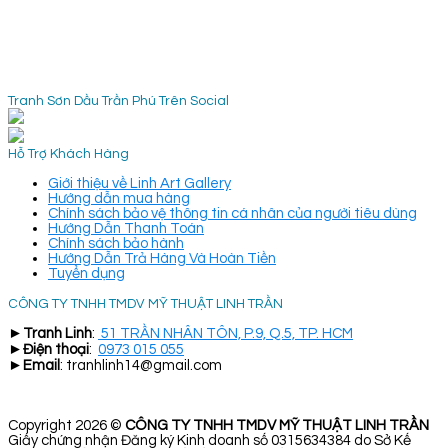
Tranh Sơn Dầu Trần Phú Trên Social
Hỗ Trợ Khách Hàng
Giới thiệu về Linh Art Gallery
Hướng dẫn mua hàng
Chính sách bảo vệ thông tin cá nhân của người tiêu dùng
Hướng Dẫn Thanh Toán
Chính sách bảo hành
Hướng Dẫn Trả Hàng Và Hoàn Tiền
Tuyển dụng
CÔNG TY TNHH TMDV MỸ THUẬT LINH TRẦN
►
Tranh Linh
:
51 TRẦN NHÂN TÔN, P.9, Q.5, TP. HCM
►
Điện thoại
:
0973 015 055
►
Email
: tranhlinh14@gmail.com
Copyright 2026 ©
CÔNG TY TNHH TMDV MỸ THUẬT LINH TRẦN
Giấy chứng nhận Đăng ký Kinh doanh số 0315634384 do Sở Kế