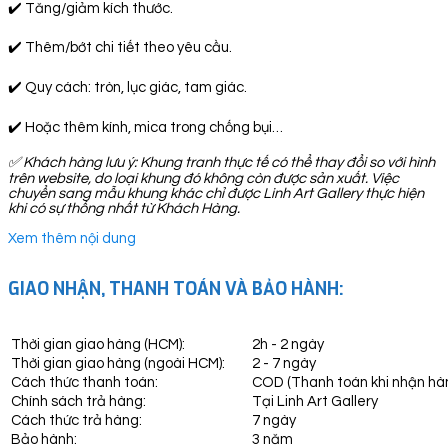
✔️ Tăng/giảm kích thước.
✔️ Thêm/bớt chi tiết theo yêu cầu.
✔️ Quy cách: tròn, lục giác, tam giác.
✔️ Hoặc thêm kính, mica trong chống bụi…
✅
Khách hàng lưu ý: Khung tranh thực tế có thể thay đổi so với hình
trên website, do loại khung đó không còn được sản xuất. Việc
chuyển sang mẫu khung khác chỉ được Linh Art Gallery thực hiện
khi có sự thống nhất từ Khách Hàng.
Xem thêm nội dung
GIAO NHẬN, THANH TOÁN VÀ BẢO HÀNH:
Thời gian giao hàng (HCM):
2h - 2 ngày
Thời gian giao hàng (ngoài HCM):
2 - 7 ngày
Cách thức thanh toán:
COD (Thanh toán khi nhận hà
Chính sách trả hàng:
Tại Linh Art Gallery
Cách thức trả hàng:
7 ngày
Bảo hành:
3 năm