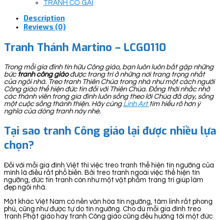
TRANH CÔ GÁI
Description
Reviews (0)
Tranh Thánh Martino – LCG0110
Trong mỗi gia đình tín hữu Công giáo, bạn luôn luôn bắt gặp những
bức
tranh công giáo
được trang trí ở những nơi trang trọng nhất
của ngôi nhà. Treo tranh Thiên Chúa trong nhà như một cách người
Công giáo thể hiện đức tin đối với Thiên Chúa. Đồng thời nhắc nhở
các thành viên trong gia đình luôn sống theo lời Chúa đã dạy, sống
một cuộc sống thánh thiện. Hãy cùng
Linh Art
tìm hiểu rõ hơn ý
nghĩa của dòng tranh này nhé.
Tại sao tranh Công giáo lại được nhiều lựa
chọn?
Đối với mỗi gia đình Việt thì việc treo tranh thể hiện tín ngưỡng của
mình là điều rất phổ biến. Bởi treo tranh ngoài việc thể hiện tín
ngưỡng, đức tin tranh còn như một vật phẩm trang trí giúp làm
đẹp ngôi nhà.
Mặt khác Việt Nam có nền văn hóa tín ngưỡng, tâm linh rất phong
phú, cũng như được tự do tín ngưỡng. Cho dù mỗi gia đình treo
tranh Phật giáo hay tranh Công giáo cũng đều hướng tới một đức