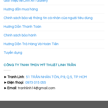
Giới thiệu về Linh Art Gallery
Hướng dẫn mua hàng
Chính sách bảo vệ thông tin cá nhân của người tiêu dùng
Hướng Dẫn Thanh Toán
Chính sách bảo hành
Hướng Dẫn Trả Hàng Và Hoàn Tiền
Tuyển dụng
CÔNG TY TNHH TMDV MỸ THUẬT LINH TRẦN
►
Tranh Linh
:
51 TRẦN NHÂN TÔN, P.9, Q.5, TP. HCM
►
Điện thoại
:
0973 015 055
►
Email
: tranhlinh14@gmail.com