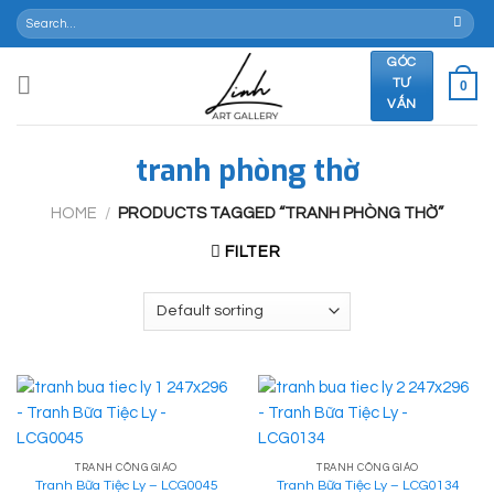
Skip
Search
for:
to
content
GÓC
TƯ
0
VẤN
tranh phòng thờ
HOME
/
PRODUCTS TAGGED “TRANH PHÒNG THỜ”
FILTER
TRANH CÔNG GIÁO
TRANH CÔNG GIÁO
Tranh Bữa Tiệc Ly – LCG0045
Tranh Bữa Tiệc Ly – LCG0134