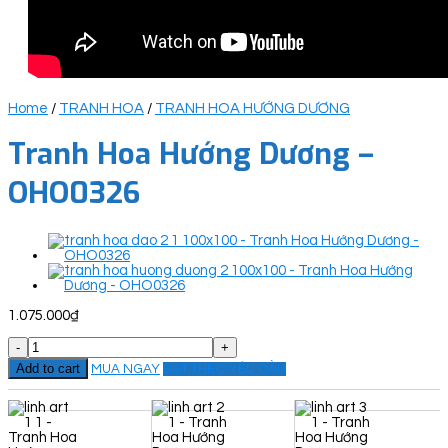
Home
/
TRANH HOA
/
TRANH HOA HƯỚNG DƯƠNG
Tranh Hoa Hướng Dương –
OHO0326
1.075.000
₫
Tranh
Hoa
Add to cart
MUA NGAY
ĐẶT THEO YÊU CẦU
Hướng
Dương
-
OHO0326
quantity