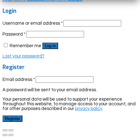
Login
Username or email address
*
Password
*
Remember me
Log in
Lost your password?
Register
Email address
*
A password will be sent to your email address.
Your personal data will be used to support your experience
throughout this website, to manage access to your account, and
for other purposes described in our
privacy policy
.
Register