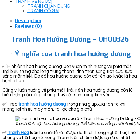
TRANH VẼ NGƯỜI
TRANH CHÂN DUNG
TRANH CÔ GÁI
Description
Reviews (0)
Tranh Hoa Hướng Dương – OHO0326
Ý nghĩa của tranh hoa hướng dương
✅ Hình ảnh hoa hướng dương luôn vươn mình hướng về phía mặt
trời biểu trưng cho lòng trung thành, tinh thần sống tích cực, sức
sống mãnh liệt. Do đó hoa hướng dương còn có tên gọi khác là hoa
hạnh phúc.
Cũng vì luôn hướng về phía mặt trời, nên hoa hướng dương còn là
biểu trưng của lòng chung thuỷ sắt son trong tình yêu.
✅ Treo
tranh hoa hướng dương
trong nhà giúp xua tan tà khí
mang tới nhiều may mắn, tài lộc cho gia chủ.
Tranh tĩnh vật hoa hướng dương thể hiện sức sống mãnh liệt, l
✅
Tranh Hoa
luôn là chủ đề rất được ưa thích trong nghệ thuật nói
chung và hội hoạ nói riêng. Tranh luôn chiếm được sự ưu ái nhất