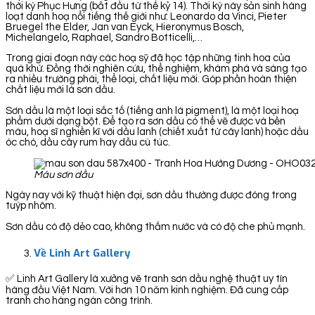
thời kỳ Phục Hưng (bắt đầu từ thế kỷ 14). Thời kỳ này sản sinh hàng
loạt danh hoạ nổi tiếng thế giới như: Leonardo da Vinci, Pieter
Bruegel the Elder, Jan van Eyck, Hieronymus Bosch,
Michelangelo, Raphael, Sandro Botticelli,…
Trong giai đoạn này các hoạ sỹ đã học tập những tinh hoa của
quá khứ. Đồng thời nghiên cứu, thể nghiệm, khám phá và sáng tạo
ra nhiều trường phái, thể loại, chất liệu mới. Góp phần hoàn thiện
chất liệu mới là sơn dầu.
Sơn dầu là một loại sắc tố (tiếng anh là pigment), là một loại hoạ
phẩm dưới dạng bột. Để tạo ra sơn dầu có thể vẽ được và bền
màu, hoạ sĩ nghiền kĩ với dầu lanh (chiết xuất từ cây lanh) hoặc dầu
óc chó, dầu cây rum hay dầu cù túc.
Màu sơn dầu
Ngày nay với kỹ thuật hiện đại, sơn dầu thường được đóng trong
tuýp nhôm.
Sơn dầu có độ dẻo cao, không thấm nước và có độ che phủ mạnh.
Về Linh Art Gallery
✅ Linh Art Gallery là xưởng vẽ tranh sơn dầu nghệ thuật uy tín
hàng đầu Việt Nam. Với hơn 10 năm kinh nghiệm. Đã cung cấp
tranh cho hàng ngàn công trình.