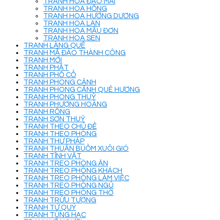
TRANH HOA ĐÀO MAI
TRANH HOA HỒNG
TRANH HOA HƯỚNG DƯƠNG
TRANH HOA LAN
TRANH HOA MẪU ĐƠN
TRANH HOA SEN
TRANH LÀNG QUÊ
TRANH MÃ ĐÁO THÀNH CÔNG
TRANH MỚI
TRANH PHẬT
TRANH PHỐ CỔ
TRANH PHONG CẢNH
TRANH PHONG CẢNH QUÊ HƯƠNG
TRANH PHONG THUỶ
TRANH PHƯỢNG HOÀNG
TRANH RỒNG
TRANH SƠN THUỶ
TRANH THEO CHỦ ĐỀ
TRANH THEO PHÒNG
TRANH THƯ PHÁP
TRANH THUẬN BUỒM XUÔI GIÓ
TRANH TĨNH VẬT
TRANH TREO PHÒNG ĂN
TRANH TREO PHÒNG KHÁCH
TRANH TREO PHÒNG LÀM VIỆC
TRANH TREO PHÒNG NGỦ
TRANH TREO PHÒNG THỜ
TRANH TRỪU TƯỢNG
TRANH TỨ QUÝ
TRANH TÙNG HẠC