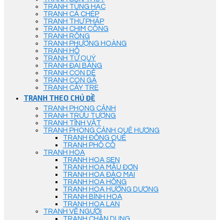
TRANH TÙNG HẠC
TRANH CÁ CHÉP
TRANH THƯ PHÁP
TRANH CHIM CÔNG
TRANH RỒNG
TRANH PHƯỢNG HOÀNG
TRANH HỔ
TRANH TỨ QUÝ
TRANH ĐẠI BÀNG
TRANH CON DÊ
TRANH CON GÀ
TRANH CÂY TRE
TRANH THEO CHỦ ĐỀ
TRANH PHONG CẢNH
TRANH TRỪU TƯỢNG
TRANH TĨNH VẬT
TRANH PHONG CẢNH QUÊ HƯƠNG
TRANH ĐỒNG QUÊ
TRANH PHỐ CỔ
TRANH HOA
TRANH HOA SEN
TRANH HOA MẪU ĐƠN
TRANH HOA ĐÀO MAI
TRANH HOA HỒNG
TRANH HOA HƯỚNG DƯƠNG
TRANH BÌNH HOA
TRANH HOA LAN
TRANH VẼ NGƯỜI
TRANH CHÂN DUNG