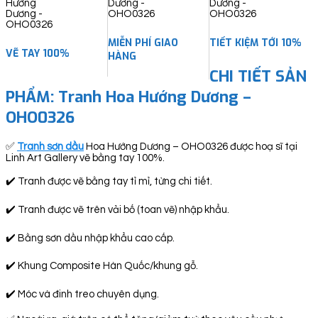
MIỄN PHÍ GIAO
TIẾT KIỆM TỚI 10%
VẼ TAY 100%
HÀNG
CHI TIẾT SẢN
PHẨM:
Tranh Hoa Hướng Dương –
OHO0326
✅
Tranh sơn dầu
Hoa Hướng Dương – OHO0326 được hoạ sĩ tại
Linh Art Gallery vẽ bằng tay 100%.
✔️ Tranh được vẽ bằng tay tỉ mỉ, từng chi tiết.
✔️ Tranh được vẽ trên vải bố (toan vẽ) nhập khẩu.
✔️ Bằng sơn dầu nhập khẩu cao cấp.
✔️ Khung Composite Hàn Quốc/khung gỗ.
✔️ Móc và đinh treo chuyên dụng.