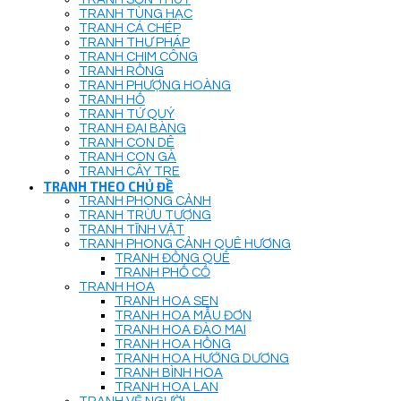
TRANH TÙNG HẠC
TRANH CÁ CHÉP
TRANH THƯ PHÁP
TRANH CHIM CÔNG
TRANH RỒNG
TRANH PHƯỢNG HOÀNG
TRANH HỔ
TRANH TỨ QUÝ
TRANH ĐẠI BÀNG
TRANH CON DÊ
TRANH CON GÀ
TRANH CÂY TRE
TRANH THEO CHỦ ĐỀ
TRANH PHONG CẢNH
TRANH TRỪU TƯỢNG
TRANH TĨNH VẬT
TRANH PHONG CẢNH QUÊ HƯƠNG
TRANH ĐỒNG QUÊ
TRANH PHỐ CỔ
TRANH HOA
TRANH HOA SEN
TRANH HOA MẪU ĐƠN
TRANH HOA ĐÀO MAI
TRANH HOA HỒNG
TRANH HOA HƯỚNG DƯƠNG
TRANH BÌNH HOA
TRANH HOA LAN