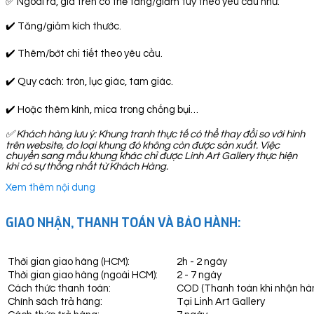
✅ Ngoài ra, giá trên có thể tăng/giảm tuỳ theo yêu cầu như:
✔️ Tăng/giảm kích thước.
✔️ Thêm/bớt chi tiết theo yêu cầu.
✔️ Quy cách: tròn, lục giác, tam giác.
✔️ Hoặc thêm kính, mica trong chống bụi…
✅
Khách hàng lưu ý: Khung tranh thực tế có thể thay đổi so với hình
trên website, do loại khung đó không còn được sản xuất. Việc
chuyển sang mẫu khung khác chỉ được Linh Art Gallery thực hiện
khi có sự thống nhất từ Khách Hàng.
Xem thêm nội dung
GIAO NHẬN, THANH TOÁN VÀ BẢO HÀNH:
Thời gian giao hàng (HCM):
2h - 2 ngày
Thời gian giao hàng (ngoài HCM):
2 - 7 ngày
Cách thức thanh toán:
COD (Thanh toán khi nhận hà
Chính sách trả hàng:
Tại Linh Art Gallery