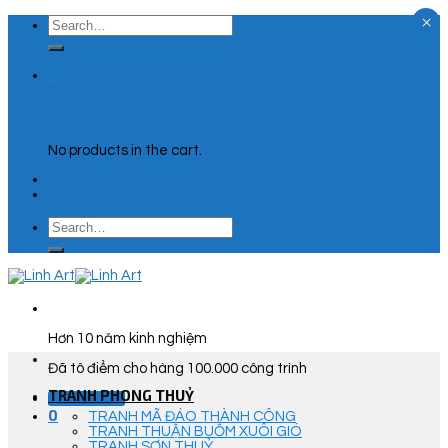
×
Skip
Search
to
for:
content
0
Cart
No products in the cart.
Search
for:
Hơn 10 năm kinh nghiệm
Đã tô điểm cho hàng 100.000 công trình
TRANH PHONG THUỶ
Góc Tư Vấn
0
TRANH MÃ ĐÁO THÀNH CÔNG
TRANH THUẬN BUỒM XUÔI GIÓ
TRANH SƠN THUỶ