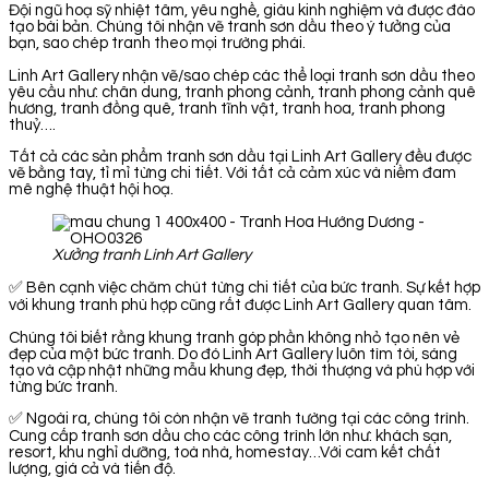
Đội ngũ hoạ sỹ nhiệt tâm, yêu nghề, giàu kinh nghiệm và được đào
tạo bài bản. Chúng tôi nhận vẽ tranh sơn dầu theo ý tưởng của
bạn, sao chép tranh theo mọi trường phái.
Linh Art Gallery nhận vẽ/sao chép các thể loại tranh sơn dầu theo
yêu cầu như: chân dung, tranh phong cảnh, tranh phong cảnh quê
hương, tranh đồng quê, tranh tĩnh vật, tranh hoa, tranh phong
thuỷ….
Tất cả các sản phẩm tranh sơn dầu tại Linh Art Gallery đều được
vẽ bằng tay, tỉ mỉ từng chi tiết. Với tất cả cảm xúc và niềm đam
mê nghệ thuật hội hoạ.
Xưởng tranh Linh Art Gallery
✅ Bên cạnh việc chăm chút từng chi tiết của bức tranh. Sự kết hợp
với khung tranh phù hợp cũng rất được Linh Art Gallery quan tâm.
Chúng tôi biết rằng khung tranh góp phần không nhỏ tạo nên vẻ
đẹp của một bức tranh. Do đó Linh Art Gallery luôn tìm tòi, sáng
tạo và cập nhật những mẫu khung đẹp, thời thượng và phù hợp với
từng bức tranh.
✅ Ngoài ra, chúng tôi còn nhận vẽ tranh tường tại các công trình.
Cung cấp tranh sơn dầu cho các công trình lớn như: khách sạn,
resort, khu nghỉ dưỡng, toà nhà, homestay…Với cam kết chất
lượng, giá cả và tiến độ.