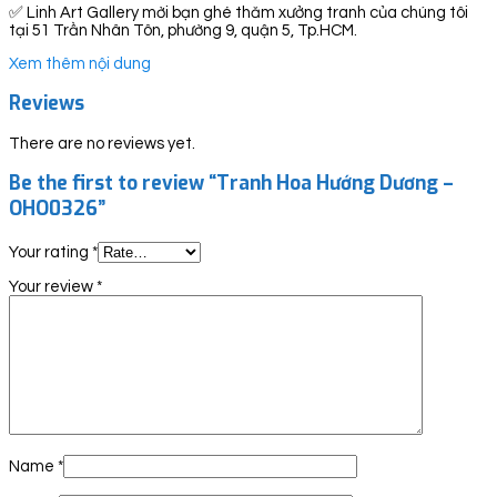
✅ Linh Art Gallery mời bạn ghé thăm xưởng tranh của chúng tôi
tại 51 Trần Nhân Tôn, phường 9, quận 5, Tp.HCM.
Xem thêm nội dung
Reviews
There are no reviews yet.
Be the first to review “Tranh Hoa Hướng Dương –
OHO0326”
Your rating
*
Your review
*
Name
*