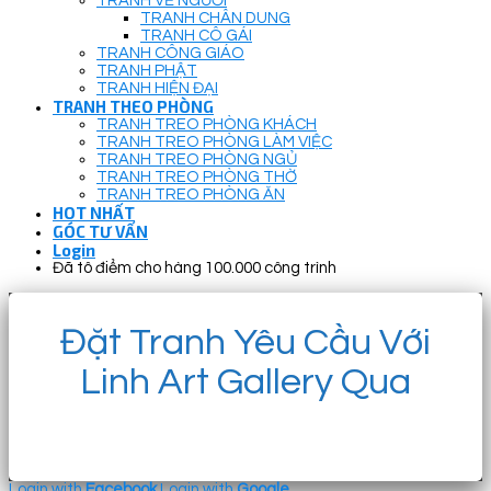
TRANH VẼ NGƯỜI
TRANH CHÂN DUNG
TRANH CÔ GÁI
TRANH CÔNG GIÁO
TRANH PHẬT
TRANH HIỆN ĐẠI
TRANH THEO PHÒNG
TRANH TREO PHÒNG KHÁCH
TRANH TREO PHÒNG LÀM VIỆC
TRANH TREO PHÒNG NGỦ
TRANH TREO PHÒNG THỜ
TRANH TREO PHÒNG ĂN
HOT NHẤT
GÓC TƯ VẤN
Login
Đã tô điểm cho hàng 100.000 công trình
Đặt Tranh Yêu Cầu Với
Linh Art Gallery Qua
Login with
Facebook
Login with
Google