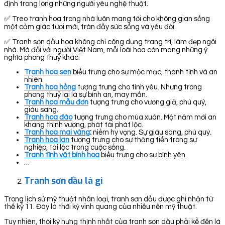
định trong lòng những người yêu nghệ thuật.
✅ Treo tranh hoa trong nhà luôn mang tới cho không gian sống
một cảm giác tươi mới, tràn đầy sức sống và yêu đời.
✅ Tranh sơn dầu hoa không chỉ công dụng trang trí, làm đẹp ngôi
nhà. Mà đối với người Việt Nam, mỗi loài hoa còn mang những ý
nghĩa phong thuỷ khác:
Tranh hoa sen
biểu trưng cho sự mộc mạc, thanh tịnh và an
nhiên.
Tranh hoa hồng
tượng trưng cho tình yêu. Nhưng trong
phong thuỷ lại là sự bình an, may mắn.
Tranh hoa mẫu đơn
tượng trưng cho vương giả, phú quý,
giàu sang.
Tranh hoa đào
tượng trưng cho mùa xuân. Một năm mới an
khang thịnh vượng, phát tài phát lộc.
Tranh hoa mai vàng
:
niềm hy vọng. Sự giàu sang, phú quý.
Tranh hoa lan
tượng trưng cho sự thăng tiến trong sự
nghiệp, tài lộc trong cuộc sống.
Tranh tĩnh vật bình hoa
biểu trưng cho sự bình yên.
…
Tranh sơn dầu là gì
Trong lịch sử mỹ thuật nhân loại, tranh sơn dầu được ghi nhận từ
thế kỷ 11. Đây là thời kỳ vinh quang của nhiều nền mỹ thuật.
Tuy nhiên, thời kỳ hưng thịnh nhất của tranh sơn dầu phải kể đến là