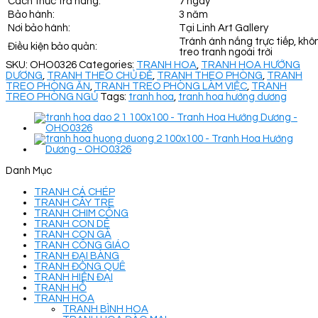
Cách thức trả hàng:
7 ngày
Bảo hành:
3 năm
Nơi bảo hành:
Tại Linh Art Gallery
Tránh ánh nắng trực tiếp, khô
Điều kiện bảo quản:
treo tranh ngoài trời
SKU:
OHO0326
Categories:
TRANH HOA
,
TRANH HOA HƯỚNG
DƯƠNG
,
TRANH THEO CHỦ ĐỀ
,
TRANH THEO PHÒNG
,
TRANH
TREO PHÒNG ĂN
,
TRANH TREO PHÒNG LÀM VIỆC
,
TRANH
TREO PHÒNG NGỦ
Tags:
tranh hoa
,
tranh hoa hướng dương
Danh Mục
TRANH CÁ CHÉP
TRANH CÂY TRE
TRANH CHIM CÔNG
TRANH CON DÊ
TRANH CON GÀ
TRANH CÔNG GIÁO
TRANH ĐẠI BÀNG
TRANH ĐỒNG QUÊ
TRANH HIỆN ĐẠI
TRANH HỔ
TRANH HOA
TRANH BÌNH HOA