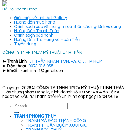
Hỗ Trợ Khách Hàng
Giới thiệu về Linh Art Gallery
Hướng dẫn mua hàng
Chính sách bảo vệ thông tin cá nhân của người tiêu dùng
Hướng Dẫn Thanh Toán
Chính sách bảo hành
Hướng Dẫn Trả Hàng Và Hoàn Tiền
Tuyển dụng
CÔNG TY TNHH TMDV MỸ THUẬT LINH TRẦN
►
Tranh Linh
:
51 TRẦN NHÂN TÔN, P.9, Q.5, TP. HCM
►
Điện thoại
:
0973 015 055
►
Email
: tranhlinh14@gmail.com
Copyright 2026 ©
CÔNG TY TNHH TMDV MỸ THUẬT LINH TRẦN
Giấy chứng nhận Đăng ký Kinh doanh số 0315634384 do Sở Kế
hoạch và Đầu tư Thành phố Hồ Chí Minh cấp ngày 19/04/2019
Search
for:
TRANH PHONG THUỶ
TRANH MÃ ĐÁO THÀNH CÔNG
TRANH THUẬN BUỒM XUÔI GIÓ
TRANH SƠN THUỶ