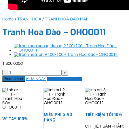
Home
/
TRANH HOA
/
TRANH HOA ĐÀO MAI
Tranh Hoa Đào – OHO0011
1.800.000
₫
Tranh
Hoa
Add to cart
MUA NGAY
ĐẶT THEO YÊU CẦU
Đào
-
OHO0011
quantity
MIỄN PHÍ GIAO
TIẾT KIỆM TỚI 10%
VẼ TAY 100%
HÀNG
CHI TIẾT SẢN PHẨM: