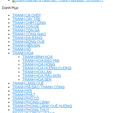
Danh Mục
TRANH CÁ CHÉP
TRANH CÂY TRE
TRANH CHIM CÔNG
TRANH CON DÊ
TRANH CON GÀ
TRANH CÔNG GIÁO
TRANH ĐẠI BÀNG
TRANH ĐỒNG QUÊ
TRANH HIỆN ĐẠI
TRANH HỔ
TRANH HOA
TRANH BÌNH HOA
TRANH HOA ĐÀO MAI
TRANH HOA HỒNG
TRANH HOA HƯỚNG DƯƠNG
TRANH HOA LAN
TRANH HOA MẪU ĐƠN
TRANH HOA SEN
TRANH LÀNG QUÊ
TRANH MÃ ĐÁO THÀNH CÔNG
TRANH MỚI
TRANH PHẬT
TRANH PHỐ CỔ
TRANH PHONG CẢNH
TRANH PHONG CẢNH QUÊ HƯƠNG
TRANH PHONG THUỶ