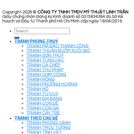
Copyright 2026 ©
CÔNG TY TNHH TMDV MỸ THUẬT LINH TRẦN
Giấy chứng nhận Đăng ký Kinh doanh số 0315634384 do Sở Kế
hoạch và Đầu tư Thành phố Hồ Chí Minh cấp ngày 19/04/2019
Search
for:
TRANH PHONG THUỶ
TRANH MÃ ĐÁO THÀNH CÔNG
TRANH THUẬN BUỒM XUÔI GIÓ
TRANH SƠN THUỶ
TRANH TÙNG HẠC
TRANH CÁ CHÉP
TRANH THƯ PHÁP
TRANH CHIM CÔNG
TRANH RỒNG
TRANH PHƯỢNG HOÀNG
TRANH HỔ
TRANH TỨ QUÝ
TRANH ĐẠI BÀNG
TRANH CON DÊ
TRANH CON GÀ
TRANH CÂY TRE
TRANH THEO CHỦ ĐỀ
TRANH PHONG CẢNH
TRANH TRỪU TƯỢNG
TRANH TĨNH VẬT