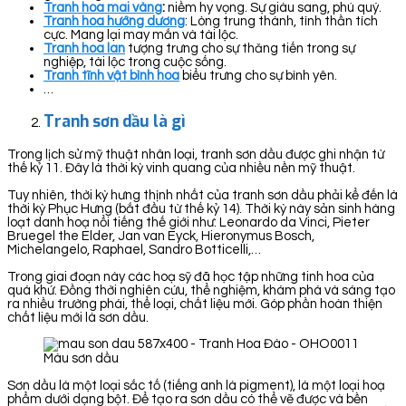
Tranh hoa mai vàng
:
niềm hy vọng. Sự giàu sang, phú quý.
Tranh hoa hướng dương
: Lòng trung thành, tình thần tích
cực. Mang lại may mắn và tài lộc.
Tranh hoa lan
tượng trưng cho sự thăng tiến trong sự
nghiệp, tài lộc trong cuộc sống.
Tranh tĩnh vật bình hoa
biểu trưng cho sự bình yên.
…
Tranh sơn dầu là gì
Trong lịch sử mỹ thuật nhân loại, tranh sơn dầu được ghi nhận từ
thế kỷ 11. Đây là thời kỳ vinh quang của nhiều nền mỹ thuật.
Tuy nhiên, thời kỳ hưng thịnh nhất của tranh sơn dầu phải kể đến là
thời kỳ Phục Hưng (bắt đầu từ thế kỷ 14). Thời kỳ này sản sinh hàng
loạt danh hoạ nổi tiếng thế giới như: Leonardo da Vinci, Pieter
Bruegel the Elder, Jan van Eyck, Hieronymus Bosch,
Michelangelo, Raphael, Sandro Botticelli,…
Trong giai đoạn này các hoạ sỹ đã học tập những tinh hoa của
quá khứ. Đồng thời nghiên cứu, thể nghiệm, khám phá và sáng tạo
ra nhiều trường phái, thể loại, chất liệu mới. Góp phần hoàn thiện
chất liệu mới là sơn dầu.
Màu sơn dầu
Sơn dầu là một loại sắc tố (tiếng anh là pigment), là một loại hoạ
phẩm dưới dạng bột. Để tạo ra sơn dầu có thể vẽ được và bền