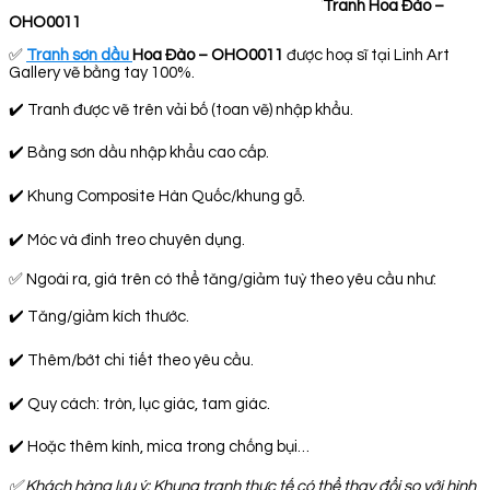
Tranh Hoa Đào –
OHO0011
✅
Tranh sơn dầu
Hoa Đào – OHO0011
được hoạ sĩ tại Linh Art
Gallery vẽ bằng tay 100%.
✔️ Tranh được vẽ trên vải bố (toan vẽ) nhập khẩu.
✔️ Bằng sơn dầu nhập khẩu cao cấp.
✔️ Khung Composite Hàn Quốc/khung gỗ.
✔️ Móc và đinh treo chuyên dụng.
✅ Ngoài ra, giá trên có thể tăng/giảm tuỳ theo yêu cầu như:
✔️ Tăng/giảm kích thước.
✔️ Thêm/bớt chi tiết theo yêu cầu.
✔️ Quy cách: tròn, lục giác, tam giác.
✔️ Hoặc thêm kính, mica trong chống bụi…
✅
Khách hàng lưu ý: Khung tranh thực tế có thể thay đổi so với hình