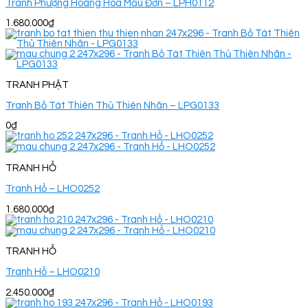
Tranh Phượng Hoàng Hoa Mẫu Đơn – LPH0112
1.680.000
₫
TRANH PHẬT
Tranh Bồ Tát Thiên Thủ Thiên Nhãn – LPG0133
0
₫
TRANH HỔ
Tranh Hổ – LHO0252
1.680.000
₫
TRANH HỔ
Tranh Hổ – LHO0210
2.450.000
₫