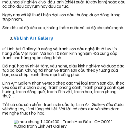
màu, hoạ sĩ nghiền kĩ với dầu lanh (chiết xuất từ cây lanh) hoặc dầu
óc chó, dầu cây rum hay dầu cù túc.
Ngày nay với kỹ thuật hiện đại, sơn dầu thường được đóng trong
tuýp nhôm.
Sơn dầu có độ dẻo cao, không thấm nước và có độ che phủ mạnh.
Về Linh Art Gallery
✅ Linh Art Gallery là xưởng vẽ tranh sơn dầu nghệ thuật uy tín
hàng đầu Việt Nam. Với hơn 10 năm kinh nghiệm. Đã cung cấp
tranh cho hàng ngàn công trình.
Đội ngũ hoạ sỹ nhiệt tâm, yêu nghề, giàu kinh nghiệm và được đào
tạo bài bản. Chúng tôi nhận vẽ tranh sơn dầu theo ý tưởng của
bạn, sao chép tranh theo mọi trường phái.
Linh Art Gallery nhận vẽ/sao chép các thể loại tranh sơn dầu theo
yêu cầu như: chân dung, tranh phong cảnh, tranh phong cảnh quê
hương, tranh đồng quê, tranh tĩnh vật, tranh hoa, tranh phong
thuỷ….
Tất cả các sản phẩm tranh sơn dầu tại Linh Art Gallery đều được
vẽ bằng tay, tỉ mỉ từng chi tiết. Với tất cả cảm xúc và niềm đam
mê nghệ thuật hội hoạ.
Xưởng tranh Linh Art Gallery