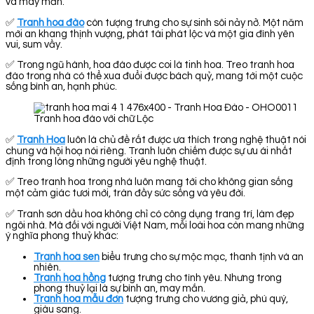
và may mắn.
✅
Tranh hoa đào
còn tượng trưng cho sự sinh sôi nảy nở. Một năm
mới an khang thịnh vượng, phát tài phát lộc và một gia đình yên
vui, sum vầy.
✅ Trong ngũ hành, hoa đào được coi là tinh hoa. Treo tranh hoa
đào trong nhà có thể xua đuổi được bách quỷ, mang tới một cuộc
sống bình an, hạnh phúc.
Tranh hoa đào với chữ Lộc
✅
Tranh Hoa
luôn là chủ đề rất được ưa thích trong nghệ thuật nói
chung và hội hoạ nói riêng. Tranh luôn chiếm được sự ưu ái nhất
định trong lòng những người yêu nghệ thuật.
✅ Treo tranh hoa trong nhà luôn mang tới cho không gian sống
một cảm giác tươi mới, tràn đầy sức sống và yêu đời.
✅ Tranh sơn dầu hoa không chỉ có công dụng trang trí, làm đẹp
ngôi nhà. Mà đối với người Việt Nam, mỗi loài hoa còn mang những
ý nghĩa phong thuỷ khác:
Tranh hoa sen
biểu trưng cho sự mộc mạc, thanh tịnh và an
nhiên.
Tranh hoa hồng
tượng trưng cho tình yêu. Nhưng trong
phong thuỷ lại là sự bình an, may mắn.
Tranh hoa mẫu đơn
tượng trưng cho vương giả, phú quý,
giàu sang.