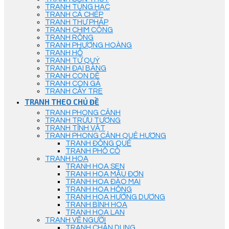
TRANH TÙNG HẠC
TRANH CÁ CHÉP
TRANH THƯ PHÁP
TRANH CHIM CÔNG
TRANH RỒNG
TRANH PHƯỢNG HOÀNG
TRANH HỔ
TRANH TỨ QUÝ
TRANH ĐẠI BÀNG
TRANH CON DÊ
TRANH CON GÀ
TRANH CÂY TRE
TRANH THEO CHỦ ĐỀ
TRANH PHONG CẢNH
TRANH TRỪU TƯỢNG
TRANH TĨNH VẬT
TRANH PHONG CẢNH QUÊ HƯƠNG
TRANH ĐỒNG QUÊ
TRANH PHỐ CỔ
TRANH HOA
TRANH HOA SEN
TRANH HOA MẪU ĐƠN
TRANH HOA ĐÀO MAI
TRANH HOA HỒNG
TRANH HOA HƯỚNG DƯƠNG
TRANH BÌNH HOA
TRANH HOA LAN
TRANH VẼ NGƯỜI
TRANH CHÂN DUNG