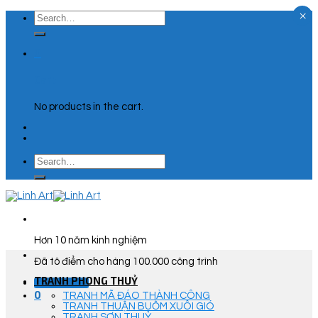
×
Skip
Search
to
for:
content
0
Cart
No products in the cart.
Search
for:
Hơn 10 năm kinh nghiệm
Đã tô điểm cho hàng 100.000 công trình
TRANH PHONG THUỶ
Góc Tư Vấn
0
TRANH MÃ ĐÁO THÀNH CÔNG
TRANH THUẬN BUỒM XUÔI GIÓ
TRANH SƠN THUỶ