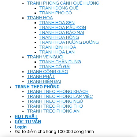
TRANH PHONG CẢNH QUÊ HƯƠNG
TRANH ĐỒNG QUÊ
TRANH PHỐ CỔ
TRANH HOA
TRANH HOA SEN
TRANH HOA MẪU ĐƠN
TRANH HOA ĐÀO MAI
TRANH HOA HỒNG
TRANH HOA HƯỚNG DƯƠNG
TRANH BÌNH HOA
TRANH HOA LAN
TRANH VẼ NGƯỜI
TRANH CHÂN DUNG
TRANH CÔ GÁI
TRANH CÔNG GIÁO
TRANH PHẬT
TRANH HIỆN ĐẠI
TRANH THEO PHÒNG
TRANH TREO PHÒNG KHÁCH
TRANH TREO PHÒNG LÀM VIỆC
TRANH TREO PHÒNG NGỦ
TRANH TREO PHÒNG THỜ
TRANH TREO PHÒNG ĂN
HOT NHẤT
GÓC TƯ VẤN
Login
Đã tô điểm cho hàng 100.000 công trình