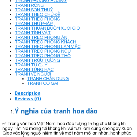
TRANH PHƯỢNG HOÀNG
TRANH RỒNG
TRANH SƠN THUỶ
TRANH THEO CHỦ ĐỀ
TRANH THEO PHÒNG
TRANH THƯ PHÁP
TRANH THUẬN BUỒM XUÔI GIÓ
TRANH TĨNH VẬT
TRANH TREO PHÒNG ĂN
TRANH TREO PHÒNG KHÁCH
TRANH TREO PHÒNG LÀM VIỆC
TRANH TREO PHÒNG NGỦ
TRANH TREO PHÒNG THỜ
TRANH TRỪU TƯỢNG
TRANH TỨ QUÝ
TRANH TÙNG HẠC
TRANH VẼ NGƯỜI
TRANH CHÂN DUNG
TRANH CÔ GÁI
Description
Reviews (0)
Ý nghĩa của tranh hoa đào
✅ Trong văn hoá Việt Nam, hoa đào tượng trưng cho không khí
ngày Tết. Nó mang tới không khí vui tươi, ấm cúng cho ngày Xuân.
Gieo vào lòng người niềm tin về một năm mới an nhàn, hạnh phúc