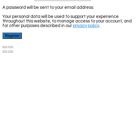
A password will be sent to your email address.
Your personal data will be used to support your experience
throughout this website, to manage access to your account, and
for other purposes described in our
privacy policy
.
Register