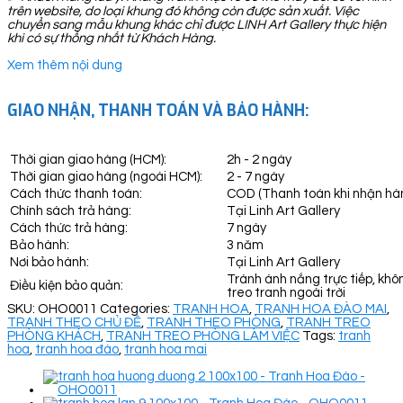
trên website, do loại khung đó không còn được sản xuất. Việc
chuyển sang mẫu khung khác chỉ được LINH Art Gallery thực hiện
khi có sự thống nhất từ Khách Hàng.
Xem thêm nội dung
GIAO NHẬN, THANH TOÁN VÀ BẢO HÀNH:
Thời gian giao hàng (HCM):
2h - 2 ngày
Thời gian giao hàng (ngoài HCM):
2 - 7 ngày
Cách thức thanh toán:
COD (Thanh toán khi nhận hà
Chính sách trả hàng:
Tại Linh Art Gallery
Cách thức trả hàng:
7 ngày
Bảo hành:
3 năm
Nơi bảo hành:
Tại Linh Art Gallery
Tránh ánh nắng trực tiếp, khô
Điều kiện bảo quản:
treo tranh ngoài trời
SKU:
OHO0011
Categories:
TRANH HOA
,
TRANH HOA ĐÀO MAI
,
TRANH THEO CHỦ ĐỀ
,
TRANH THEO PHÒNG
,
TRANH TREO
PHÒNG KHÁCH
,
TRANH TREO PHÒNG LÀM VIỆC
Tags:
tranh
hoa
,
tranh hoa đào
,
tranh hoa mai