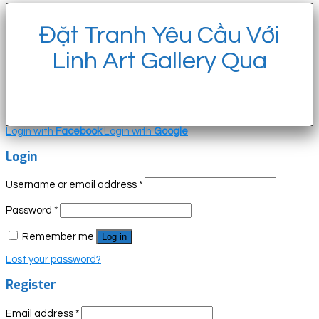
Đặt Tranh Yêu Cầu Với
Linh Art Gallery Qua
Login with
Facebook
Login with
Google
Login
Username or email address
*
Password
*
Remember me
Log in
Lost your password?
Register
Email address
*