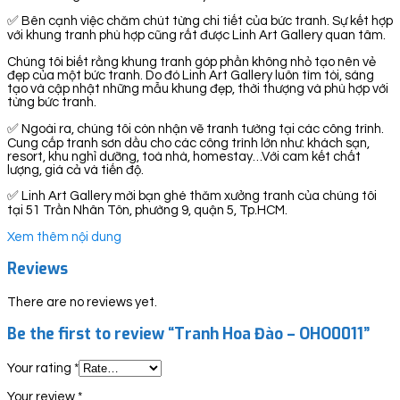
✅ Bên cạnh việc chăm chút từng chi tiết của bức tranh. Sự kết hợp
với khung tranh phù hợp cũng rất được Linh Art Gallery quan tâm.
Chúng tôi biết rằng khung tranh góp phần không nhỏ tạo nên vẻ
đẹp của một bức tranh. Do đó Linh Art Gallery luôn tìm tòi, sáng
tạo và cập nhật những mẫu khung đẹp, thời thượng và phù hợp với
từng bức tranh.
✅ Ngoài ra, chúng tôi còn nhận vẽ tranh tường tại các công trình.
Cung cấp tranh sơn dầu cho các công trình lớn như: khách sạn,
resort, khu nghỉ dưỡng, toà nhà, homestay…Với cam kết chất
lượng, giá cả và tiến độ.
✅ Linh Art Gallery mời bạn ghé thăm xưởng tranh của chúng tôi
tại 51 Trần Nhân Tôn, phường 9, quận 5, Tp.HCM.
Xem thêm nội dung
Reviews
There are no reviews yet.
Be the first to review “Tranh Hoa Đào – OHO0011”
Your rating
*
Your review
*