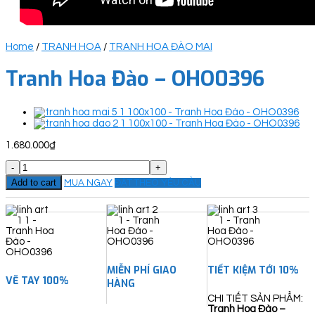
Home
/
TRANH HOA
/
TRANH HOA ĐÀO MAI
Tranh Hoa Đào – OHO0396
1.680.000
₫
Tranh
Hoa
Add to cart
MUA NGAY
ĐẶT THEO YÊU CẦU
Đào
-
OHO0396
quantity
MIỄN PHÍ GIAO
TIẾT KIỆM TỚI 10%
VẼ TAY 100%
HÀNG
CHI TIẾT SẢN PHẨM:
Tranh Hoa Đào –