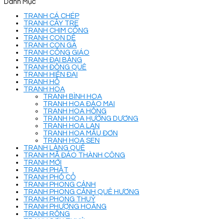
Danh Mục
TRANH CÁ CHÉP
TRANH CÂY TRE
TRANH CHIM CÔNG
TRANH CON DÊ
TRANH CON GÀ
TRANH CÔNG GIÁO
TRANH ĐẠI BÀNG
TRANH ĐỒNG QUÊ
TRANH HIỆN ĐẠI
TRANH HỔ
TRANH HOA
TRANH BÌNH HOA
TRANH HOA ĐÀO MAI
TRANH HOA HỒNG
TRANH HOA HƯỚNG DƯƠNG
TRANH HOA LAN
TRANH HOA MẪU ĐƠN
TRANH HOA SEN
TRANH LÀNG QUÊ
TRANH MÃ ĐÁO THÀNH CÔNG
TRANH MỚI
TRANH PHẬT
TRANH PHỐ CỔ
TRANH PHONG CẢNH
TRANH PHONG CẢNH QUÊ HƯƠNG
TRANH PHONG THUỶ
TRANH PHƯỢNG HOÀNG
TRANH RỒNG