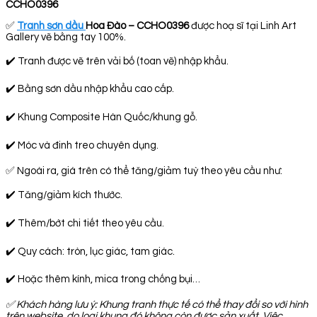
CCHO0396
✅
Tranh sơn dầu
Hoa Đào – CCHO0396
được hoạ sĩ tại Linh Art
Gallery vẽ bằng tay 100%.
✔️ Tranh được vẽ trên vải bố (toan vẽ) nhập khẩu.
✔️ Bằng sơn dầu nhập khẩu cao cấp.
✔️ Khung Composite Hàn Quốc/khung gỗ.
✔️ Móc và đinh treo chuyên dụng.
✅ Ngoài ra, giá trên có thể tăng/giảm tuỳ theo yêu cầu như:
✔️ Tăng/giảm kích thước.
✔️ Thêm/bớt chi tiết theo yêu cầu.
✔️ Quy cách: tròn, lục giác, tam giác.
✔️ Hoặc thêm kính, mica trong chống bụi…
✅
Khách hàng lưu ý: Khung tranh thực tế có thể thay đổi so với hình
trên website, do loại khung đó không còn được sản xuất. Việc