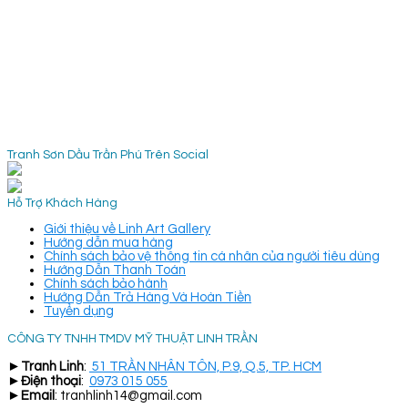
Tranh Sơn Dầu Trần Phú Trên Social
Hỗ Trợ Khách Hàng
Giới thiệu về Linh Art Gallery
Hướng dẫn mua hàng
Chính sách bảo vệ thông tin cá nhân của người tiêu dùng
Hướng Dẫn Thanh Toán
Chính sách bảo hành
Hướng Dẫn Trả Hàng Và Hoàn Tiền
Tuyển dụng
CÔNG TY TNHH TMDV MỸ THUẬT LINH TRẦN
►
Tranh Linh
:
51 TRẦN NHÂN TÔN, P.9, Q.5, TP. HCM
►
Điện thoại
:
0973 015 055
►
Email
: tranhlinh14@gmail.com