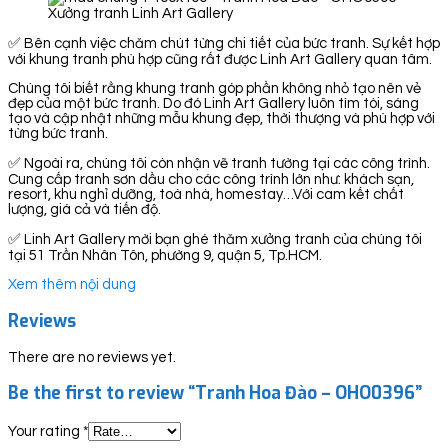
Xưởng tranh Linh Art Gallery
✅ Bên cạnh việc chăm chút từng chi tiết của bức tranh. Sự kết hợp
với khung tranh phù hợp cũng rất được Linh Art Gallery quan tâm.
Chúng tôi biết rằng khung tranh góp phần không nhỏ tạo nên vẻ
đẹp của một bức tranh. Do đó Linh Art Gallery luôn tìm tòi, sáng
tạo và cập nhật những mẫu khung đẹp, thời thượng và phù hợp với
từng bức tranh.
✅ Ngoài ra, chúng tôi còn nhận vẽ tranh tường tại các công trình.
Cung cấp tranh sơn dầu cho các công trình lớn như: khách sạn,
resort, khu nghỉ dưỡng, toà nhà, homestay…Với cam kết chất
lượng, giá cả và tiến độ.
✅ Linh Art Gallery mời bạn ghé thăm xưởng tranh của chúng tôi
tại 51 Trần Nhân Tôn, phường 9, quận 5, Tp.HCM.
Xem thêm nội dung
Reviews
There are no reviews yet.
Be the first to review “Tranh Hoa Đào – OHO0396”
Your rating
*