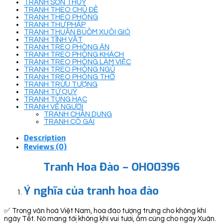
TRANH SƠN THUỶ
TRANH THEO CHỦ ĐỀ
TRANH THEO PHÒNG
TRANH THƯ PHÁP
TRANH THUẬN BUỒM XUÔI GIÓ
TRANH TĨNH VẬT
TRANH TREO PHÒNG ĂN
TRANH TREO PHÒNG KHÁCH
TRANH TREO PHÒNG LÀM VIỆC
TRANH TREO PHÒNG NGỦ
TRANH TREO PHÒNG THỜ
TRANH TRỪU TƯỢNG
TRANH TỨ QUÝ
TRANH TÙNG HẠC
TRANH VẼ NGƯỜI
TRANH CHÂN DUNG
TRANH CÔ GÁI
Description
Reviews (0)
Tranh Hoa Đào – OHO0396
Ý nghĩa của tranh hoa đào
✅ Trong văn hoá Việt Nam, hoa đào tượng trưng cho không khí
ngày Tết. Nó mang tới không khí vui tươi, ấm cúng cho ngày Xuân.