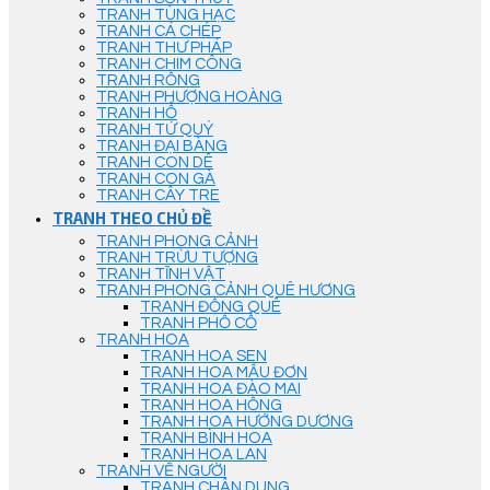
TRANH TÙNG HẠC
TRANH CÁ CHÉP
TRANH THƯ PHÁP
TRANH CHIM CÔNG
TRANH RỒNG
TRANH PHƯỢNG HOÀNG
TRANH HỔ
TRANH TỨ QUÝ
TRANH ĐẠI BÀNG
TRANH CON DÊ
TRANH CON GÀ
TRANH CÂY TRE
TRANH THEO CHỦ ĐỀ
TRANH PHONG CẢNH
TRANH TRỪU TƯỢNG
TRANH TĨNH VẬT
TRANH PHONG CẢNH QUÊ HƯƠNG
TRANH ĐỒNG QUÊ
TRANH PHỐ CỔ
TRANH HOA
TRANH HOA SEN
TRANH HOA MẪU ĐƠN
TRANH HOA ĐÀO MAI
TRANH HOA HỒNG
TRANH HOA HƯỚNG DƯƠNG
TRANH BÌNH HOA
TRANH HOA LAN
TRANH VẼ NGƯỜI
TRANH CHÂN DUNG