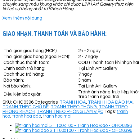
chuyển sang mẫu khung khác chỉ được LINH Art Gallery thực hiện
khi có sự thống nhất từ Khách Hàng.
Xem thêm nội dung
GIAO NHẬN, THANH TOÁN VÀ BẢO HÀNH:
Thời gian giao hàng (HCM):
2h - 2 ngày
Thời gian giao hàng (ngoài HCM):
2 - 7 ngày
Cách thức thanh toán:
COD (Thanh toán khi nhận hà
Chính sách trả hàng:
Tại Linh Art Gallery
Cách thức trả hàng:
7 ngày
Bảo hành:
3 năm
Nơi bảo hành:
Tại Linh Art Gallery
Tránh ánh nắng trực tiếp, khô
Điều kiện bảo quản:
treo tranh ngoài trời
SKU:
OHO0396
Categories:
TRANH HOA
,
TRANH HOA ĐÀO MAI
,
TRANH THEO CHỦ ĐỀ
,
TRANH THEO PHÒNG
,
TRANH TREO
PHÒNG KHÁCH
,
TRANH TREO PHÒNG LÀM VIỆC
Tags:
tranh
hoa
,
tranh hoa đào
,
tranh hoa mai