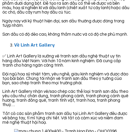
phẩm dưới dạng bột. Để tạo ra sơn dầu có thể vẽ được và bền
màu, hoạ sĩ nghiền kĩ với dầu lanh (chiết xuất từ cây lanh) hoặc dầu
óc chó, dầu cây rum hay dầu cù túc.
Ngày nay với kỹ thuật hiện đại, sơn dầu thường được đóng trong
tuýp nhôm.
Sơn dầu có độ dẻo cao, không thấm nước và có độ che phủ mạnh.
Về Linh Art Gallery
✅ Linh Art Gallery là xưởng vẽ tranh sơn dầu nghệ thuật uy tín
hàng đầu Việt Nam. Với hơn 10 năm kinh nghiệm. Đã cung cấp
tranh cho hàng ngàn công trình.
Đội ngũ hoạ sỹ nhiệt tâm, yêu nghề, giàu kinh nghiệm và được đào
tạo bài bản. Chúng tôi nhận vẽ tranh sơn dầu theo ý tưởng của
bạn, sao chép tranh theo mọi trường phái.
Linh Art Gallery nhận vẽ/sao chép các thể loại tranh sơn dầu theo
yêu cầu như: chân dung, tranh phong cảnh, tranh phong cảnh quê
hương, tranh đồng quê, tranh tĩnh vật, tranh hoa, tranh phong
thuỷ….
Tất cả các sản phẩm tranh sơn dầu tại Linh Art Gallery đều được
vẽ bằng tay, tỉ mỉ từng chi tiết. Với tất cả cảm xúc và niềm đam
mê nghệ thuật hội hoạ.