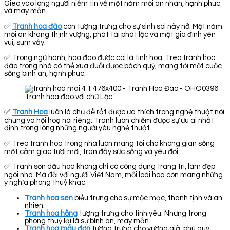
Gieo vào lòng người niềm tin về một năm mới an nhàn, hạnh phúc
và may mắn.
✅
Tranh hoa đào
còn tượng trưng cho sự sinh sôi nảy nở. Một năm
mới an khang thịnh vượng, phát tài phát lộc và một gia đình yên
vui, sum vầy.
✅ Trong ngũ hành, hoa đào được coi là tinh hoa. Treo tranh hoa
đào trong nhà có thể xua đuổi được bách quỷ, mang tới một cuộc
sống bình an, hạnh phúc.
Tranh hoa đào với chữ Lộc
✅
Tranh Hoa
luôn là chủ đề rất được ưa thích trong nghệ thuật nói
chung và hội hoạ nói riêng. Tranh luôn chiếm được sự ưu ái nhất
định trong lòng những người yêu nghệ thuật.
✅ Treo tranh hoa trong nhà luôn mang tới cho không gian sống
một cảm giác tươi mới, tràn đầy sức sống và yêu đời.
✅ Tranh sơn dầu hoa không chỉ có công dụng trang trí, làm đẹp
ngôi nhà. Mà đối với người Việt Nam, mỗi loài hoa còn mang những
ý nghĩa phong thuỷ khác:
Tranh hoa sen
biểu trưng cho sự mộc mạc, thanh tịnh và an
nhiên.
Tranh hoa hồng
tượng trưng cho tình yêu. Nhưng trong
phong thuỷ lại là sự bình an, may mắn.
Tranh hoa mẫu đơn
tượng trưng cho vương giả, phú quý,