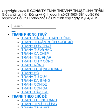
Copyright 2026 ©
CÔNG TY TNHH TMDV MỸ THUẬT LINH TRẦN
Giấy chứng nhận Đăng ký Kinh doanh số 0315634384 do Sở Kế
hoạch và Đầu tư Thành phố Hồ Chí Minh cấp ngày 19/04/2019
Search
for:
TRANH PHONG THUỶ
TRANH MÃ ĐÁO THÀNH CÔNG
TRANH THUẬN BUỒM XUÔI GIÓ
TRANH SƠN THUỶ
TRANH TÙNG HẠC
TRANH CÁ CHÉP
TRANH THƯ PHÁP
TRANH CHIM CÔNG
TRANH RỒNG
TRANH PHƯỢNG HOÀNG
TRANH HỔ
TRANH TỨ QUÝ
TRANH ĐẠI BÀNG
TRANH CON DÊ
TRANH CON GÀ
TRANH CÂY TRE
TRANH THEO CHỦ ĐỀ
TRANH PHONG CẢNH
TRANH TRỪU TƯỢNG
TRANH TĨNH VẬT