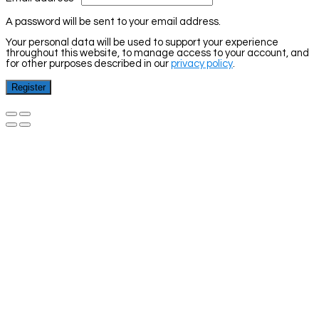
A password will be sent to your email address.
Your personal data will be used to support your experience
throughout this website, to manage access to your account, and
for other purposes described in our
privacy policy
.
Register