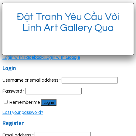
Đặt Tranh Yêu Cầu Với
Linh Art Gallery Qua
Login with
Facebook
Login with
Google
Login
Username or email address
*
Password
*
Remember me
Log in
Lost your password?
Register
Email address
*