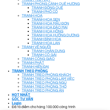
TRANH PHONG CẢNH QUÊ HƯƠNG
TRANH ĐỒNG QUÊ
TRANH PHỐ CỔ
TRANH HOA
TRANH HOA SEN
TRANH HOA MẪU ĐƠN
TRANH HOA ĐÀO MAI
TRANH HOA HỒNG
TRANH HOA HƯỚNG DƯƠNG
TRANH BÌNH HOA
TRANH HOA LAN
TRANH VẼ NGƯỜI
TRANH CHÂN DUNG
TRANH CÔ GÁI
TRANH CÔNG GIÁO
TRANH PHẬT
TRANH HIỆN ĐẠI
TRANH THEO PHÒNG
TRANH TREO PHÒNG KHÁCH
TRANH TREO PHÒNG LÀM VIỆC
TRANH TREO PHÒNG NGỦ
TRANH TREO PHÒNG THỜ
TRANH TREO PHÒNG ĂN
HOT NHẤT
GÓC TƯ VẤN
Login
Đã tô điểm cho hàng 100.000 công trình