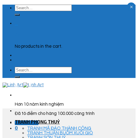
×
Skip
Search
to
for:
content
0
Cart
No products in the cart.
Search
for:
Hơn 10 năm kinh nghiệm
Đã tô điểm cho hàng 100.000 công trình
TRANH PHONG THUỶ
Góc Tư Vấn
0
TRANH MÃ ĐÁO THÀNH CÔNG
TRANH THUẬN BUỒM XUÔI GIÓ
TRANH SƠN THUỶ