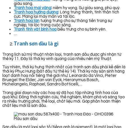
giàu sang.
Tranh hoa mai vàng
:
niềm hy vọng. Sự giàu sang, phú quý.
Tranh hoa hướng dương
: Lòng trung thành, tình thần tích
cực. Mang lại may mắn và tài lộc.
Tranh hoa lan
tượng trưng cho sự thăng tiến trong sự
nghiệp, tài lộc trong cuộc sống.
Tranh tĩnh vật bình hoa
biểu trưng cho sự bình yên.
…
Tranh sơn dầu là gì
Trong lịch sử mỹ thuật nhân loại, tranh sơn dầu được ghi nhận từ
thế kỷ 11. Đây là thời kỳ vinh quang của nhiều nền mỹ thuật.
Tuy nhiên, thời kỳ hưng thịnh nhất của tranh sơn dầu phải kể đến là
thời kỳ Phục Hưng (bắt đầu từ thế kỷ 14). Thời kỳ này sản sinh hàng
loạt danh hoạ nổi tiếng thế giới như: Leonardo da Vinci, Pieter
Bruegel the Elder, Jan van Eyck, Hieronymus Bosch,
Michelangelo, Raphael, Sandro Botticelli,…
Trong giai đoạn này các hoạ sỹ đã học tập những tinh hoa của
quá khứ. Đồng thời nghiên cứu, thể nghiệm, khám phá và sáng tạo
ra nhiều trường phái, thể loại, chất liệu mới. Góp phần hoàn thiện
chất liệu mới là sơn dầu.
Màu sơn dầu
Sơn dầu là một loại sắc tố (tiếng anh là pigment), là một loại hoạ