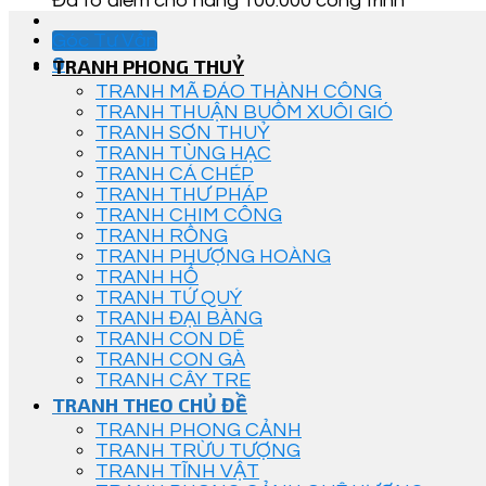
Đã tô điểm cho hàng 100.000 công trình
Góc Tư Vấn
0
TRANH PHONG THUỶ
TRANH MÃ ĐÁO THÀNH CÔNG
TRANH THUẬN BUỒM XUÔI GIÓ
TRANH SƠN THUỶ
TRANH TÙNG HẠC
TRANH CÁ CHÉP
TRANH THƯ PHÁP
TRANH CHIM CÔNG
TRANH RỒNG
TRANH PHƯỢNG HOÀNG
TRANH HỔ
TRANH TỨ QUÝ
TRANH ĐẠI BÀNG
TRANH CON DÊ
TRANH CON GÀ
TRANH CÂY TRE
TRANH THEO CHỦ ĐỀ
TRANH PHONG CẢNH
TRANH TRỪU TƯỢNG
TRANH TĨNH VẬT