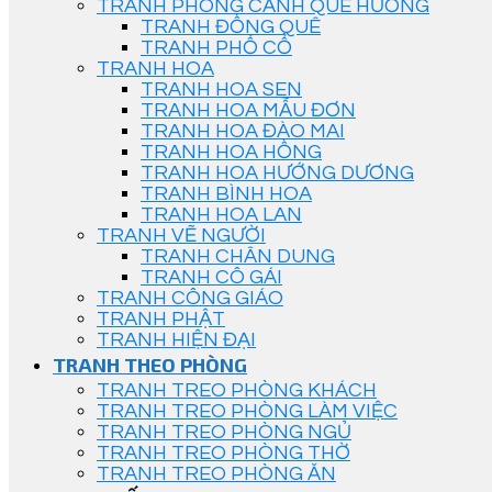
TRANH PHONG CẢNH QUÊ HƯƠNG
TRANH ĐỒNG QUÊ
TRANH PHỐ CỔ
TRANH HOA
TRANH HOA SEN
TRANH HOA MẪU ĐƠN
TRANH HOA ĐÀO MAI
TRANH HOA HỒNG
TRANH HOA HƯỚNG DƯƠNG
TRANH BÌNH HOA
TRANH HOA LAN
TRANH VẼ NGƯỜI
TRANH CHÂN DUNG
TRANH CÔ GÁI
TRANH CÔNG GIÁO
TRANH PHẬT
TRANH HIỆN ĐẠI
TRANH THEO PHÒNG
TRANH TREO PHÒNG KHÁCH
TRANH TREO PHÒNG LÀM VIỆC
TRANH TREO PHÒNG NGỦ
TRANH TREO PHÒNG THỜ
TRANH TREO PHÒNG ĂN