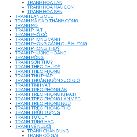
TRANH HOA LAN
TRANH HOA MẪU ĐƠN
TRANH HOA SEN
TRANH LÀNG QUÊ
TRANH MÃ ĐÁO THÀNH CÔNG
TRANH MỚI
TRANH PHẬT
TRANH PHỐ CỔ
TRANH PHONG CẢNH
TRANH PHONG CẢNH QUÊ HƯƠNG
TRANH PHONG THUỶ
TRANH PHƯỢNG HOÀNG
TRANH RỒNG
TRANH SƠN THUỶ
TRANH THEO CHỦ ĐỀ
TRANH THEO PHÒNG
TRANH THƯ PHÁP
TRANH THUẬN BUỒM XUÔI GIÓ
TRANH TĨNH VẬT
TRANH TREO PHÒNG ĂN
TRANH TREO PHÒNG KHÁCH
TRANH TREO PHÒNG LÀM VIỆC
TRANH TREO PHÒNG NGỦ
TRANH TREO PHÒNG THỜ
TRANH TRỪU TƯỢNG
TRANH TỨ QUÝ
TRANH TÙNG HẠC
TRANH VẼ NGƯỜI
TRANH CHÂN DUNG
TRANH CÔ GÁI