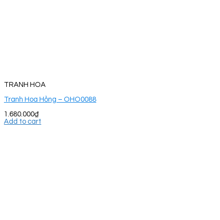
TRANH HOA
Tranh Hoa Hồng – OHO0088
1.680.000
₫
Add to cart