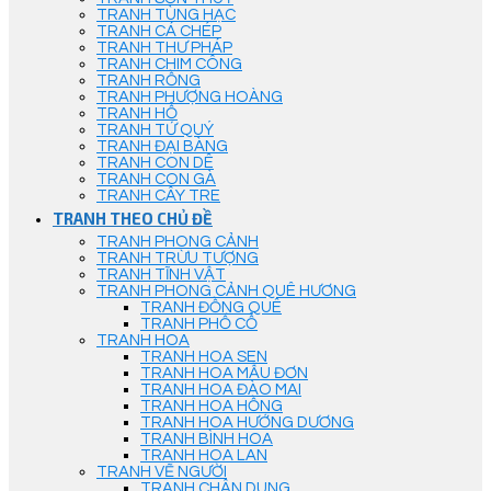
TRANH TÙNG HẠC
TRANH CÁ CHÉP
TRANH THƯ PHÁP
TRANH CHIM CÔNG
TRANH RỒNG
TRANH PHƯỢNG HOÀNG
TRANH HỔ
TRANH TỨ QUÝ
TRANH ĐẠI BÀNG
TRANH CON DÊ
TRANH CON GÀ
TRANH CÂY TRE
TRANH THEO CHỦ ĐỀ
TRANH PHONG CẢNH
TRANH TRỪU TƯỢNG
TRANH TĨNH VẬT
TRANH PHONG CẢNH QUÊ HƯƠNG
TRANH ĐỒNG QUÊ
TRANH PHỐ CỔ
TRANH HOA
TRANH HOA SEN
TRANH HOA MẪU ĐƠN
TRANH HOA ĐÀO MAI
TRANH HOA HỒNG
TRANH HOA HƯỚNG DƯƠNG
TRANH BÌNH HOA
TRANH HOA LAN
TRANH VẼ NGƯỜI
TRANH CHÂN DUNG