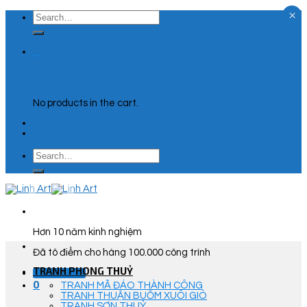
×
Skip
Search
to
for:
content
0
Cart
No products in the cart.
Search
for:
Hơn 10 năm kinh nghiệm
Đã tô điểm cho hàng 100.000 công trình
TRANH PHONG THUỶ
Góc Tư Vấn
0
TRANH MÃ ĐÁO THÀNH CÔNG
TRANH THUẬN BUỒM XUÔI GIÓ
TRANH SƠN THUỶ