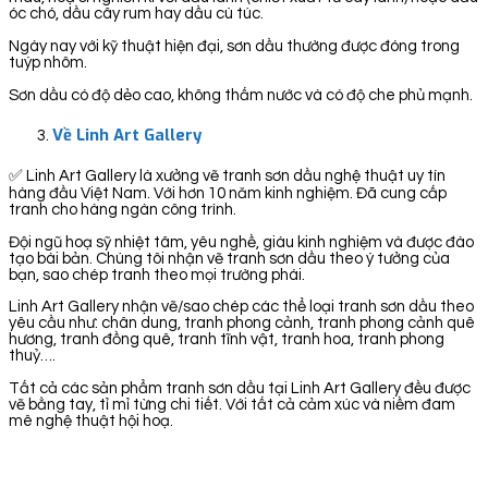
óc chó, dầu cây rum hay dầu cù túc.
Ngày nay với kỹ thuật hiện đại, sơn dầu thường được đóng trong
tuýp nhôm.
Sơn dầu có độ dẻo cao, không thấm nước và có độ che phủ mạnh.
Về Linh Art Gallery
✅ Linh Art Gallery là xưởng vẽ tranh sơn dầu nghệ thuật uy tín
hàng đầu Việt Nam. Với hơn 10 năm kinh nghiệm. Đã cung cấp
tranh cho hàng ngàn công trình.
Đội ngũ hoạ sỹ nhiệt tâm, yêu nghề, giàu kinh nghiệm và được đào
tạo bài bản. Chúng tôi nhận vẽ tranh sơn dầu theo ý tưởng của
bạn, sao chép tranh theo mọi trường phái.
Linh Art Gallery nhận vẽ/sao chép các thể loại tranh sơn dầu theo
yêu cầu như: chân dung, tranh phong cảnh, tranh phong cảnh quê
hương, tranh đồng quê, tranh tĩnh vật, tranh hoa, tranh phong
thuỷ….
Tất cả các sản phẩm tranh sơn dầu tại Linh Art Gallery đều được
vẽ bằng tay, tỉ mỉ từng chi tiết. Với tất cả cảm xúc và niềm đam
mê nghệ thuật hội hoạ.