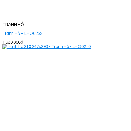
TRANH HỔ
Tranh Hổ – LHO0252
1.680.000
₫