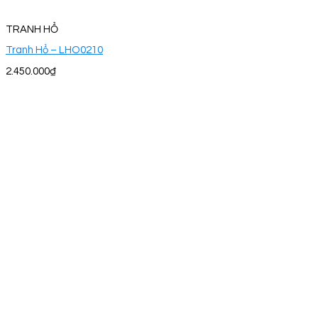
TRANH HỔ
Tranh Hổ – LHO0210
2.450.000
₫