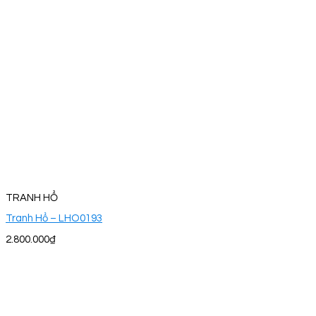
TRANH HỔ
Tranh Hổ – LHO0193
2.800.000
₫