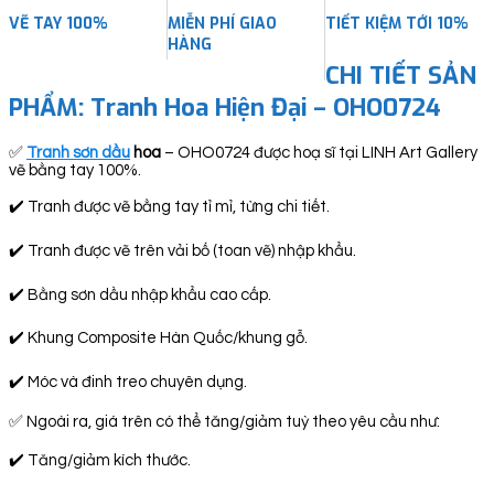
VẼ TAY 100%
MIỄN PHÍ GIAO
TIẾT KIỆM TỚI 10%
HÀNG
CHI TIẾT SẢN
PHẨM:
Tranh Hoa Hiện Đại – OHO0724
✅
Tranh sơn dầu
hoa
– OHO0724 được hoạ sĩ tại LINH Art Gallery
vẽ bằng tay 100%.
✔️ Tranh được vẽ bằng tay tỉ mỉ, từng chi tiết.
✔️ Tranh được vẽ trên vải bố (toan vẽ) nhập khẩu.
✔️ Bằng sơn dầu nhập khẩu cao cấp.
✔️ Khung Composite Hàn Quốc/khung gỗ.
✔️ Móc và đinh treo chuyên dụng.
✅ Ngoài ra, giá trên có thể tăng/giảm tuỳ theo yêu cầu như:
✔️ Tăng/giảm kích thước.