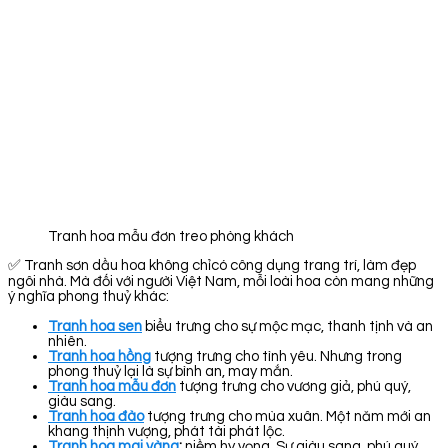
Tranh hoa mẫu đơn treo phòng khách
✅ Tranh sơn dầu hoa không chỉcó công dụng trang trí, làm đẹp
ngôi nhà. Mà đối với người Việt Nam, mỗi loài hoa còn mang những
ý nghĩa phong thuỷ khác:
Tranh hoa sen
biểu trưng cho sự mộc mạc, thanh tịnh và an
nhiên.
Tranh hoa hồng
tượng trưng cho tình yêu. Nhưng trong
phong thuỷ lại là sự bình an, may mắn.
Tranh hoa mẫu đơn
tượng trưng cho vương giả, phú quý,
giàu sang.
Tranh hoa đào
tượng trưng cho mùa xuân. Một năm mới an
khang thịnh vượng, phát tài phát lộc.
Tranh hoa mai vàng
:
niềm hy vọng. Sự giàu sang, phú quý.