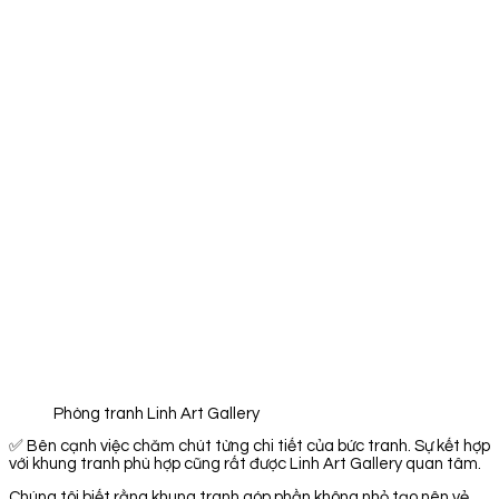
Phòng tranh Linh Art Gallery
✅ Bên cạnh việc chăm chút từng chi tiết của bức tranh. Sự kết hợp
với khung tranh phù hợp cũng rất được Linh Art Gallery quan tâm.
Chúng tôi biết rằng khung tranh góp phần không nhỏ tạo nên vẻ