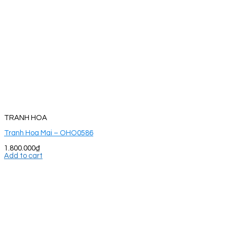
TRANH HOA
Tranh Hoa Mai – OHO0586
1.800.000
₫
Add to cart