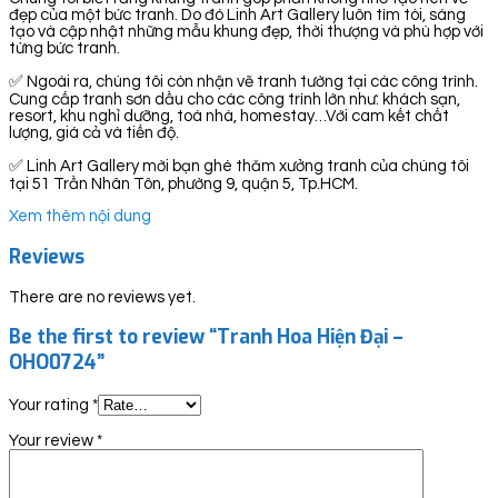
đẹp của một bức tranh. Do đó Linh Art Gallery luôn tìm tòi, sáng
tạo và cập nhật những mẫu khung đẹp, thời thượng và phù hợp với
từng bức tranh.
✅ Ngoài ra, chúng tôi còn nhận vẽ tranh tường tại các công trình.
Cung cấp tranh sơn dầu cho các công trình lớn như: khách sạn,
resort, khu nghỉ dưỡng, toà nhà, homestay…Với cam kết chất
lượng, giá cả và tiến độ.
✅ Linh Art Gallery mời bạn ghé thăm xưởng tranh của chúng tôi
tại 51 Trần Nhân Tôn, phường 9, quận 5, Tp.HCM.
Xem thêm nội dung
Reviews
There are no reviews yet.
Be the first to review “Tranh Hoa Hiện Đại –
OHO0724”
Your rating
*
Your review
*