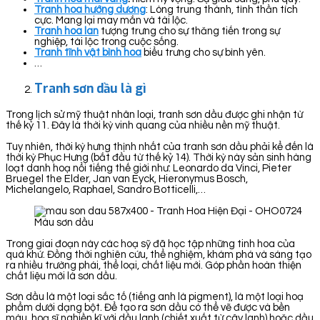
Tranh hoa hướng dương
: Lòng trung thành, tình thần tích
cực. Mang lại may mắn và tài lộc.
Tranh hoa lan
tượng trưng cho sự thăng tiến trong sự
nghiệp, tài lộc trong cuộc sống.
Tranh tĩnh vật bình hoa
biểu trưng cho sự bình yên.
…
Tranh sơn dầu là gì
Trong lịch sử mỹ thuật nhân loại, tranh sơn dầu được ghi nhận từ
thế kỷ 11. Đây là thời kỳ vinh quang của nhiều nền mỹ thuật.
Tuy nhiên, thời kỳ hưng thịnh nhất của tranh sơn dầu phải kể đến là
thời kỳ Phục Hưng (bắt đầu từ thế kỷ 14). Thời kỳ này sản sinh hàng
loạt danh hoạ nổi tiếng thế giới như: Leonardo da Vinci, Pieter
Bruegel the Elder, Jan van Eyck, Hieronymus Bosch,
Michelangelo, Raphael, Sandro Botticelli,…
Màu sơn dầu
Trong giai đoạn này các hoạ sỹ đã học tập những tinh hoa của
quá khứ. Đồng thời nghiên cứu, thể nghiệm, khám phá và sáng tạo
ra nhiều trường phái, thể loại, chất liệu mới. Góp phần hoàn thiện
chất liệu mới là sơn dầu.
Sơn dầu là một loại sắc tố (tiếng anh là pigment), là một loại hoạ
phẩm dưới dạng bột. Để tạo ra sơn dầu có thể vẽ được và bền
màu, hoạ sĩ nghiền kĩ với dầu lanh (chiết xuất từ cây lanh) hoặc dầu