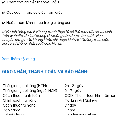
✔️ Thêm/bớt chi tiết theo yêu cầu.
✔️ Quy cách: tròn, lục giác, tam giác.
✔️ Hoặc thêm kính, mica trong chống bụi…
✅
Khách hàng lưu ý: Khung tranh thực tế có thể thay đổi so với hình
trên website, do loại khung đó không còn được sản xuất. Việc
chuyển sang mẫu khung khác chỉ được Linh Art Gallery thực hiện
khi có sự thống nhất từ Khách Hàng.
Xem thêm nội dung
GIAO NHẬN, THANH TOÁN VÀ BẢO HÀNH:
Thời gian giao hàng (HCM):
2h - 2 ngày
Thời gian giao hàng (ngoài HCM):
2 - 7 ngày
Cách thức thanh toán:
COD (Thanh toán khi nhận hà
Chính sách trả hàng:
Tại Linh Art Gallery
Cách thức trả hàng:
7 ngày
Bảo hành:
3 năm