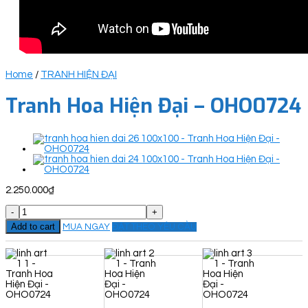
Home
/
TRANH HIỆN ĐẠI
Tranh Hoa Hiện Đại – OHO0724
2.250.000
₫
Tranh
Hoa
Add to cart
MUA NGAY
ĐẶT THEO YÊU CẦU
Hiện
Đại
-
OHO0724
quantity