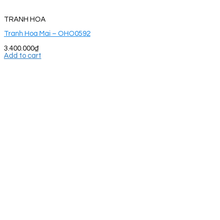
TRANH HOA
Tranh Hoa Mai – OHO0592
3.400.000
₫
Add to cart