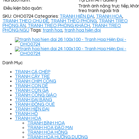
Nơi bảo hành:
Tại Linh Art Gallery
Tránh ánh nắng trực tiếp, khô
Điều kiện bảo quản:
treo tranh ngoài trời
SKU:
OHO0724
Categories:
TRANH HIỆN ĐẠI
,
TRANH HOA
,
TRANH THEO CHỦ ĐỀ
,
TRANH THEO PHÒNG
,
TRANH TREO
PHÒNG ĂN
,
TRANH TREO PHÒNG KHÁCH
,
TRANH TREO
PHÒNG NGỦ
Tags:
tranh hoa
,
tranh hoa hiện đại
Danh Mục
TRANH CÁ CHÉP
TRANH CÂY TRE
TRANH CHIM CÔNG
TRANH CON DÊ
TRANH CON GÀ
TRANH CÔNG GIÁO
TRANH ĐẠI BÀNG
TRANH ĐỒNG QUÊ
TRANH HIỆN ĐẠI
TRANH HỔ
TRANH HOA
TRANH BÌNH HOA
TRANH HOA ĐÀO MAI
TRANH HOA HỒNG
TRANH HOA HƯỚNG DƯƠNG