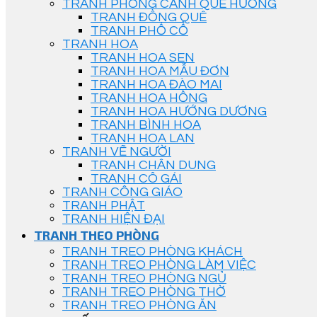
TRANH PHONG CẢNH QUÊ HƯƠNG
TRANH ĐỒNG QUÊ
TRANH PHỐ CỔ
TRANH HOA
TRANH HOA SEN
TRANH HOA MẪU ĐƠN
TRANH HOA ĐÀO MAI
TRANH HOA HỒNG
TRANH HOA HƯỚNG DƯƠNG
TRANH BÌNH HOA
TRANH HOA LAN
TRANH VẼ NGƯỜI
TRANH CHÂN DUNG
TRANH CÔ GÁI
TRANH CÔNG GIÁO
TRANH PHẬT
TRANH HIỆN ĐẠI
TRANH THEO PHÒNG
TRANH TREO PHÒNG KHÁCH
TRANH TREO PHÒNG LÀM VIỆC
TRANH TREO PHÒNG NGỦ
TRANH TREO PHÒNG THỜ
TRANH TREO PHÒNG ĂN