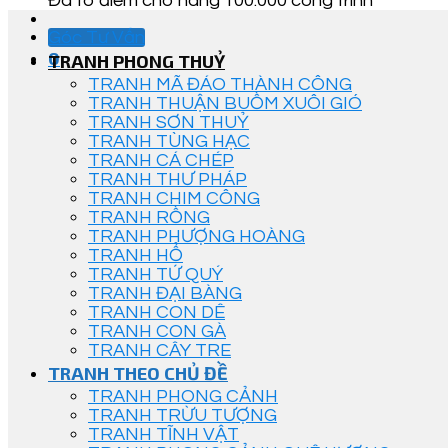
Đã tô điểm cho hàng 100.000 công trình
Góc Tư Vấn
0
TRANH PHONG THUỶ
TRANH MÃ ĐÁO THÀNH CÔNG
TRANH THUẬN BUỒM XUÔI GIÓ
TRANH SƠN THUỶ
TRANH TÙNG HẠC
TRANH CÁ CHÉP
TRANH THƯ PHÁP
TRANH CHIM CÔNG
TRANH RỒNG
TRANH PHƯỢNG HOÀNG
TRANH HỔ
TRANH TỨ QUÝ
TRANH ĐẠI BÀNG
TRANH CON DÊ
TRANH CON GÀ
TRANH CÂY TRE
TRANH THEO CHỦ ĐỀ
TRANH PHONG CẢNH
TRANH TRỪU TƯỢNG
TRANH TĨNH VẬT