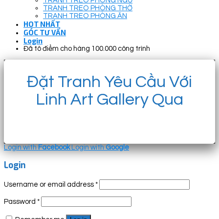
TRANH TREO PHÒNG NGỦ
TRANH TREO PHÒNG THỜ
TRANH TREO PHÒNG ĂN
HOT NHẤT
GÓC TƯ VẤN
Login
Đã tô điểm cho hàng 100.000 công trình
Đặt Tranh Yêu Cầu Với
Linh Art Gallery Qua
Login with
Facebook
Login with
Google
Login
Username or email address
*
Password
*