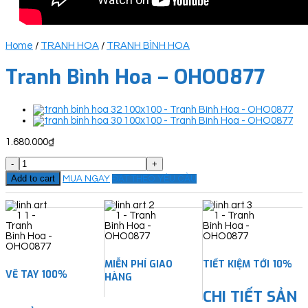
Home
/
TRANH HOA
/
TRANH BÌNH HOA
Tranh Bình Hoa – OHO0877
1.680.000
₫
Tranh
Bình
Add to cart
MUA NGAY
ĐẶT THEO YÊU CẦU
Hoa
-
OHO0877
quantity
MIỄN PHÍ GIAO
TIẾT KIỆM TỚI 10%
VẼ TAY 100%
HÀNG
CHI TIẾT SẢN