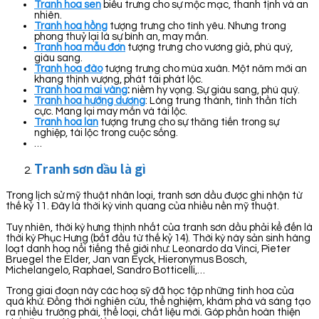
Tranh hoa sen
biểu trưng cho sự mộc mạc, thanh tịnh và an
nhiên.
Tranh hoa hồng
tượng trưng cho tình yêu. Nhưng trong
phong thuỷ lại là sự bình an, may mắn.
Tranh hoa mẫu đơn
tượng trưng cho vương giả, phú quý,
giàu sang.
Tranh hoa đào
tượng trưng cho mùa xuân. Một năm mới an
khang thịnh vượng, phát tài phát lộc.
Tranh hoa mai vàng
:
niềm hy vọng. Sự giàu sang, phú quý.
Tranh hoa hướng dương
: Lòng trung thành, tình thần tích
cực. Mang lại may mắn và tài lộc.
Tranh hoa lan
tượng trưng cho sự thăng tiến trong sự
nghiệp, tài lộc trong cuộc sống.
…
Tranh sơn dầu là gì
Trong lịch sử mỹ thuật nhân loại, tranh sơn dầu được ghi nhận từ
thế kỷ 11. Đây là thời kỳ vinh quang của nhiều nền mỹ thuật.
Tuy nhiên, thời kỳ hưng thịnh nhất của tranh sơn dầu phải kể đến là
thời kỳ Phục Hưng (bắt đầu từ thế kỷ 14). Thời kỳ này sản sinh hàng
loạt danh hoạ nổi tiếng thế giới như: Leonardo da Vinci, Pieter
Bruegel the Elder, Jan van Eyck, Hieronymus Bosch,
Michelangelo, Raphael, Sandro Botticelli,…
Trong giai đoạn này các hoạ sỹ đã học tập những tinh hoa của
quá khứ. Đồng thời nghiên cứu, thể nghiệm, khám phá và sáng tạo
ra nhiều trường phái, thể loại, chất liệu mới. Góp phần hoàn thiện