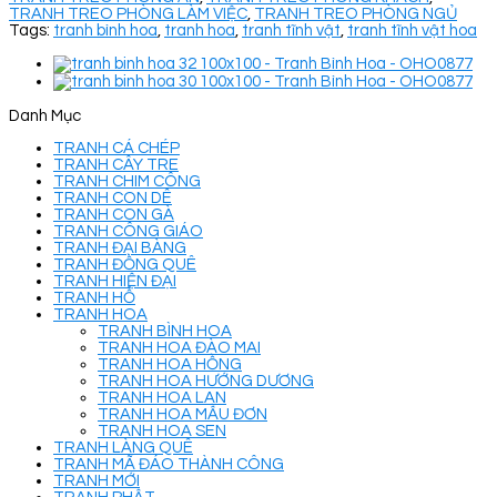
TRANH TREO PHÒNG LÀM VIỆC
,
TRANH TREO PHÒNG NGỦ
Tags:
tranh bình hoa
,
tranh hoa
,
tranh tĩnh vật
,
tranh tĩnh vật hoa
Danh Mục
TRANH CÁ CHÉP
TRANH CÂY TRE
TRANH CHIM CÔNG
TRANH CON DÊ
TRANH CON GÀ
TRANH CÔNG GIÁO
TRANH ĐẠI BÀNG
TRANH ĐỒNG QUÊ
TRANH HIỆN ĐẠI
TRANH HỔ
TRANH HOA
TRANH BÌNH HOA
TRANH HOA ĐÀO MAI
TRANH HOA HỒNG
TRANH HOA HƯỚNG DƯƠNG
TRANH HOA LAN
TRANH HOA MẪU ĐƠN
TRANH HOA SEN
TRANH LÀNG QUÊ
TRANH MÃ ĐÁO THÀNH CÔNG
TRANH MỚI