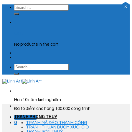
×
Skip
Search
to
for:
content
0
Cart
No products in the cart.
Search
for:
Hơn 10 năm kinh nghiệm
Đã tô điểm cho hàng 100.000 công trình
TRANH PHONG THUỶ
Góc Tư Vấn
0
TRANH MÃ ĐÁO THÀNH CÔNG
TRANH THUẬN BUỒM XUÔI GIÓ
TRANH SƠN THUỶ