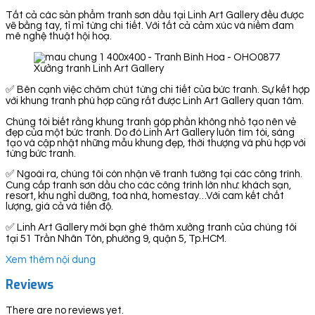
Tất cả các sản phẩm tranh sơn dầu tại Linh Art Gallery đều được
vẽ bằng tay, tỉ mỉ từng chi tiết. Với tất cả cảm xúc và niềm đam
mê nghệ thuật hội hoạ.
Xưởng tranh Linh Art Gallery
✅ Bên cạnh việc chăm chút từng chi tiết của bức tranh. Sự kết hợp
với khung tranh phù hợp cũng rất được Linh Art Gallery quan tâm.
Chúng tôi biết rằng khung tranh góp phần không nhỏ tạo nên vẻ
đẹp của một bức tranh. Do đó Linh Art Gallery luôn tìm tòi, sáng
tạo và cập nhật những mẫu khung đẹp, thời thượng và phù hợp với
từng bức tranh.
✅ Ngoài ra, chúng tôi còn nhận vẽ tranh tường tại các công trình.
Cung cấp tranh sơn dầu cho các công trình lớn như: khách sạn,
resort, khu nghỉ dưỡng, toà nhà, homestay…Với cam kết chất
lượng, giá cả và tiến độ.
✅ Linh Art Gallery mời bạn ghé thăm xưởng tranh của chúng tôi
tại 51 Trần Nhân Tôn, phường 9, quận 5, Tp.HCM.
Xem thêm nội dung
Reviews
There are no reviews yet.