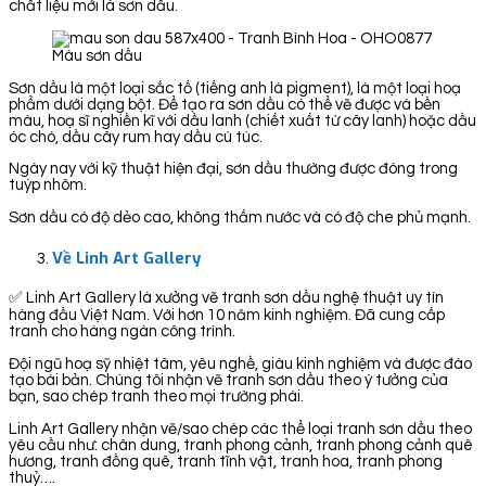
chất liệu mới là sơn dầu.
Màu sơn dầu
Sơn dầu là một loại sắc tố (tiếng anh là pigment), là một loại hoạ
phẩm dưới dạng bột. Để tạo ra sơn dầu có thể vẽ được và bền
màu, hoạ sĩ nghiền kĩ với dầu lanh (chiết xuất từ cây lanh) hoặc dầu
óc chó, dầu cây rum hay dầu cù túc.
Ngày nay với kỹ thuật hiện đại, sơn dầu thường được đóng trong
tuýp nhôm.
Sơn dầu có độ dẻo cao, không thấm nước và có độ che phủ mạnh.
Về Linh Art Gallery
✅ Linh Art Gallery là xưởng vẽ tranh sơn dầu nghệ thuật uy tín
hàng đầu Việt Nam. Với hơn 10 năm kinh nghiệm. Đã cung cấp
tranh cho hàng ngàn công trình.
Đội ngũ hoạ sỹ nhiệt tâm, yêu nghề, giàu kinh nghiệm và được đào
tạo bài bản. Chúng tôi nhận vẽ tranh sơn dầu theo ý tưởng của
bạn, sao chép tranh theo mọi trường phái.
Linh Art Gallery nhận vẽ/sao chép các thể loại tranh sơn dầu theo
yêu cầu như: chân dung, tranh phong cảnh, tranh phong cảnh quê
hương, tranh đồng quê, tranh tĩnh vật, tranh hoa, tranh phong
thuỷ….