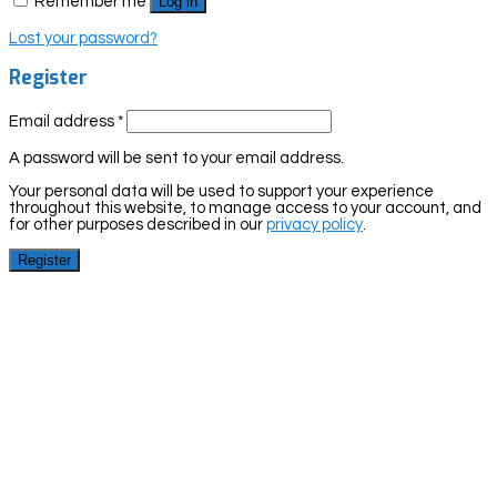
Remember me
Log in
Lost your password?
Register
Email address
*
A password will be sent to your email address.
Your personal data will be used to support your experience
throughout this website, to manage access to your account, and
for other purposes described in our
privacy policy
.
Register