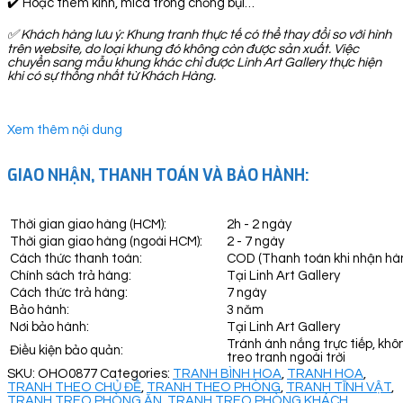
✔️ Hoặc thêm kính, mica trong chống bụi…
✅
Khách hàng lưu ý: Khung tranh thực tế có thể thay đổi so với hình
trên website, do loại khung đó không còn được sản xuất. Việc
chuyển sang mẫu khung khác chỉ được Linh Art Gallery thực hiện
khi có sự thống nhất từ Khách Hàng.
Xem thêm nội dung
GIAO NHẬN, THANH TOÁN VÀ BẢO HÀNH:
Thời gian giao hàng (HCM):
2h - 2 ngày
Thời gian giao hàng (ngoài HCM):
2 - 7 ngày
Cách thức thanh toán:
COD (Thanh toán khi nhận hà
Chính sách trả hàng:
Tại Linh Art Gallery
Cách thức trả hàng:
7 ngày
Bảo hành:
3 năm
Nơi bảo hành:
Tại Linh Art Gallery
Tránh ánh nắng trực tiếp, khô
Điều kiện bảo quản:
treo tranh ngoài trời
SKU:
OHO0877
Categories:
TRANH BÌNH HOA
,
TRANH HOA
,
TRANH THEO CHỦ ĐỀ
,
TRANH THEO PHÒNG
,
TRANH TĨNH VẬT
,
TRANH TREO PHÒNG ĂN
,
TRANH TREO PHÒNG KHÁCH
,