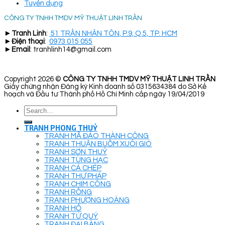
Tuyển dụng
CÔNG TY TNHH TMDV MỸ THUẬT LINH TRẦN
►
Tranh Linh
:
51 TRẦN NHÂN TÔN, P.9, Q.5, TP. HCM
►
Điện thoại
:
0973 015 055
►
Email
: tranhlinh14@gmail.com
Copyright 2026 ©
CÔNG TY TNHH TMDV MỸ THUẬT LINH TRẦN
Giấy chứng nhận Đăng ký Kinh doanh số 0315634384 do Sở Kế
hoạch và Đầu tư Thành phố Hồ Chí Minh cấp ngày 19/04/2019
Search
for:
TRANH PHONG THUỶ
TRANH MÃ ĐÁO THÀNH CÔNG
TRANH THUẬN BUỒM XUÔI GIÓ
TRANH SƠN THUỶ
TRANH TÙNG HẠC
TRANH CÁ CHÉP
TRANH THƯ PHÁP
TRANH CHIM CÔNG
TRANH RỒNG
TRANH PHƯỢNG HOÀNG
TRANH HỔ
TRANH TỨ QUÝ
TRANH ĐẠI BÀNG