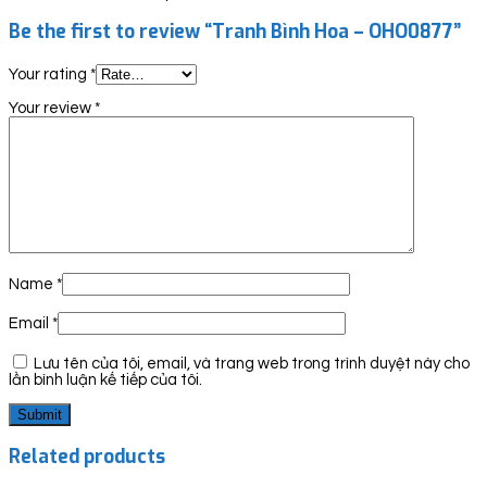
Be the first to review “Tranh Bình Hoa – OHO0877”
Your rating
*
Your review
*
Name
*
Email
*
Lưu tên của tôi, email, và trang web trong trình duyệt này cho
lần bình luận kế tiếp của tôi.
Related products