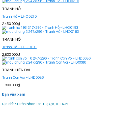
TRANH HỔ
Tranh Hổ – LHO0210
2.450.000
₫
TRANH HỔ
Tranh Hổ – LHO0193
2.800.000
₫
TRANH HIỆN ĐẠI
Tranh Con Voi – LHD0086
1.800.000
₫
Bạn vừa xem
Địa chỉ: 51 Trần Nhân Tôn, P.9, Q.5, TP. HCM