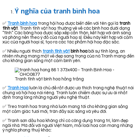
Ý nghĩa của tranh bình hoa
✅
Tranh bình hoa
trong hội hoạ được biết đến với tên gọi là
tranh
tĩnh vật
. Tranh tĩnh vật hoạ thường vẽ về các bình hoa dưới dạng
“tĩnh”. Các bông hoa được sắp xếp cẩn thận, kết hợp với ánh sáng
và phông nền theo ý đồ của người hoạ sĩ. Điều này kết hợp với cảm
xúc của người hoại sĩ, tạo ra các tác phẩm hội hoạ đặc sắc.
✅ Nhiều người thích
tranh tĩnh vật
bình hoa
bởi sự tĩnh lặng, an
nhiên nhưng mang một vẻ đẹp sang trọng của nó.Tranh mang đến
cho không gian sống một cảm bình yên.
Tranh tĩnh vật bình hoa hồng trắng
✅
Tranh Hoa
luôn là chủ đề rất được ưa thích trong nghệ thuật nói
chung và hội hoạ nói riêng. Tranh luôn chiếm được sự ưu ái nhất
định trong lòng những người yêu nghệ thuật.
✅ Treo tranh hoa trong nhà luôn mang tới cho không gian sống
một cảm giác tươi mới, tràn đầy sức sống và yêu đời.
✅ Tranh sơn dầu hoa không chỉ có công dụng trang trí, làm đẹp
ngôi nhà. Mà đối với người Việt Nam, mỗi loài hoa còn mang những
ý nghĩa phong thuỷ khác: