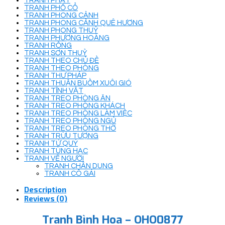
TRANH PHẬT
TRANH PHỐ CỔ
TRANH PHONG CẢNH
TRANH PHONG CẢNH QUÊ HƯƠNG
TRANH PHONG THUỶ
TRANH PHƯỢNG HOÀNG
TRANH RỒNG
TRANH SƠN THUỶ
TRANH THEO CHỦ ĐỀ
TRANH THEO PHÒNG
TRANH THƯ PHÁP
TRANH THUẬN BUỒM XUÔI GIÓ
TRANH TĨNH VẬT
TRANH TREO PHÒNG ĂN
TRANH TREO PHÒNG KHÁCH
TRANH TREO PHÒNG LÀM VIỆC
TRANH TREO PHÒNG NGỦ
TRANH TREO PHÒNG THỜ
TRANH TRỪU TƯỢNG
TRANH TỨ QUÝ
TRANH TÙNG HẠC
TRANH VẼ NGƯỜI
TRANH CHÂN DUNG
TRANH CÔ GÁI
Description
Reviews (0)
Tranh Bình Hoa – OHO0877