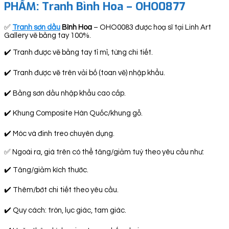
PHẨM:
Tranh Bình Hoa – OHO0877
✅
Tranh sơn dầu
Bình Hoa
– OHO0083 được hoạ sĩ tại Linh Art
Gallery vẽ bằng tay 100%.
✔️ Tranh được vẽ bằng tay tỉ mỉ, từng chi tiết.
✔️ Tranh được vẽ trên vải bố (toan vẽ) nhập khẩu.
✔️ Bằng sơn dầu nhập khẩu cao cấp.
✔️ Khung Composite Hàn Quốc/khung gỗ.
✔️ Móc và đinh treo chuyên dụng.
✅ Ngoài ra, giá trên có thể tăng/giảm tuỳ theo yêu cầu như:
✔️ Tăng/giảm kích thước.
✔️ Thêm/bớt chi tiết theo yêu cầu.
✔️ Quy cách: tròn, lục giác, tam giác.