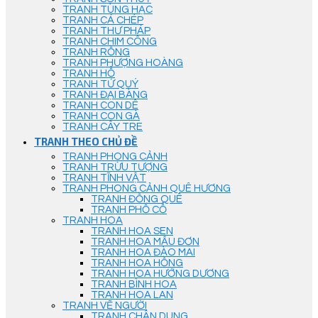
TRANH TÙNG HẠC
TRANH CÁ CHÉP
TRANH THƯ PHÁP
TRANH CHIM CÔNG
TRANH RỒNG
TRANH PHƯỢNG HOÀNG
TRANH HỔ
TRANH TỨ QUÝ
TRANH ĐẠI BÀNG
TRANH CON DÊ
TRANH CON GÀ
TRANH CÂY TRE
TRANH THEO CHỦ ĐỀ
TRANH PHONG CẢNH
TRANH TRỪU TƯỢNG
TRANH TĨNH VẬT
TRANH PHONG CẢNH QUÊ HƯƠNG
TRANH ĐỒNG QUÊ
TRANH PHỐ CỔ
TRANH HOA
TRANH HOA SEN
TRANH HOA MẪU ĐƠN
TRANH HOA ĐÀO MAI
TRANH HOA HỒNG
TRANH HOA HƯỚNG DƯƠNG
TRANH BÌNH HOA
TRANH HOA LAN
TRANH VẼ NGƯỜI
TRANH CHÂN DUNG