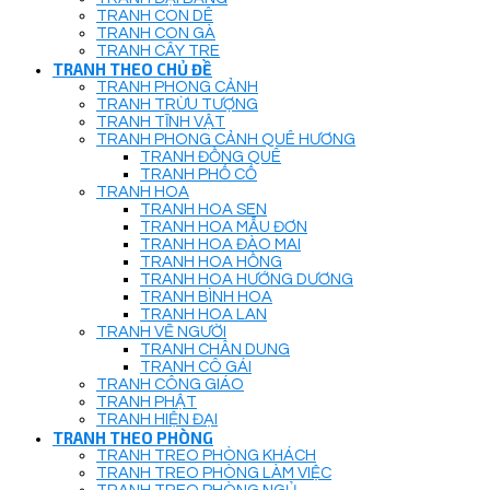
TRANH CON DÊ
TRANH CON GÀ
TRANH CÂY TRE
TRANH THEO CHỦ ĐỀ
TRANH PHONG CẢNH
TRANH TRỪU TƯỢNG
TRANH TĨNH VẬT
TRANH PHONG CẢNH QUÊ HƯƠNG
TRANH ĐỒNG QUÊ
TRANH PHỐ CỔ
TRANH HOA
TRANH HOA SEN
TRANH HOA MẪU ĐƠN
TRANH HOA ĐÀO MAI
TRANH HOA HỒNG
TRANH HOA HƯỚNG DƯƠNG
TRANH BÌNH HOA
TRANH HOA LAN
TRANH VẼ NGƯỜI
TRANH CHÂN DUNG
TRANH CÔ GÁI
TRANH CÔNG GIÁO
TRANH PHẬT
TRANH HIỆN ĐẠI
TRANH THEO PHÒNG
TRANH TREO PHÒNG KHÁCH
TRANH TREO PHÒNG LÀM VIỆC