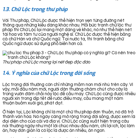
1.3. Chữ Lộc trong thư pháp
Với Thư pháp, Chữ Lộc được thể hiện trọn vẹn từng đường nét
thông qua những kiểu dáng khác nhau. Mỗi bức tranh chữ lộc thư
pháp thì Chữ Lộc lại mang một dáng vẻ khác, nó như thể hiện nét
tài hoa và tâm tư của người nghệ sĩ. Chữ Lộc được thể hiện bằng
cả chữ Hán và chữ Quốc ngữ. Tại nước ta, thì tranh bằng chữ
Quốc ngữ được sử dụng phổ biến hơn cả.
Thư pháp chữ Lộc mang lại nét
đẹp
độc đá
o
1.4. Ý nghĩa của chữ Lộc trong đời sống
Lộc trong đời thường còn chỉ những mầm non mới nhú trên cây. Vì
vậy, mỗi đầu năm mới, người dân thường chăm chút cho cây lá
trong vườn đâm chồi nảy lộc để cầu may. Chữ Lộc cũng được nhiều
người xin trong dịp tết để rước điều may, cầu mong một năm
thuận buồm xuôi gió, phát đạt.
Ở hiện tại, Lộc không chỉ là một chữ thư pháp đơn thuần, nó đã trở
thành văn hóa. Nó ngày càng mở rộng trong đời sống, được xem là
đại diện cho của cải và địa vị. Chữ Lộc cũng xuất hiện trong câu
nói thường ngày như một lời chúc nhau đầu năm, chỉ lợi ích, lộc làm
ăn, hay đơn giản là có lộc là được ăn nhiều, ăn ngon.