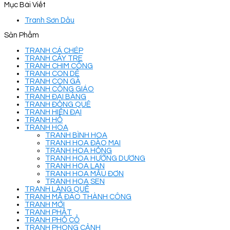
Mục Bài Viết
Tranh Sơn Dầu
Sản Phẩm
TRANH CÁ CHÉP
TRANH CÂY TRE
TRANH CHIM CÔNG
TRANH CON DÊ
TRANH CON GÀ
TRANH CÔNG GIÁO
TRANH ĐẠI BÀNG
TRANH ĐỒNG QUÊ
TRANH HIỆN ĐẠI
TRANH HỔ
TRANH HOA
TRANH BÌNH HOA
TRANH HOA ĐÀO MAI
TRANH HOA HỒNG
TRANH HOA HƯỚNG DƯƠNG
TRANH HOA LAN
TRANH HOA MẪU ĐƠN
TRANH HOA SEN
TRANH LÀNG QUÊ
TRANH MÃ ĐÁO THÀNH CÔNG
TRANH MỚI
TRANH PHẬT
TRANH PHỐ CỔ
TRANH PHONG CẢNH