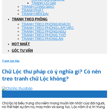
TRANH CÔ GÁI
TRANH CÔNG GIÁO
TRANH PHẬT
TRANH HIỆN ĐẠI
TRANH THEO PHÒNG
TRANH TREO PHÒNG KHÁCH
TRANH TREO PHÒNG LÀM VIỆC
TRANH TREO PHÒNG NGỦ
TRANH TREO PHÒNG THỜ
TRANH TREO PHÒNG ĂN
HOT NHẤT
GÓC TƯ VẤN
Tranh Sơn Dầu
Chữ Lộc thư pháp có ý nghĩa gì? Có nên
treo tranh chữ Lộc không?
25
Th6
Chữ lộc là biểu trưng cho niềm mong muốn lớn nhất của đời người,
nó thể hiện sự ấm no, may mắn và sung túc. Lộc nằm ở vị trí trung