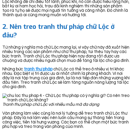
Lộc không để chỉ điều tốt lành, phúc khí, nó còn được hiểu rộng hơn,
bất kỳ ai ham học hỏi, trau dồi kinh nghiệm thì những sản phẩm
tạo ra tự họ sẽ được mọi người tin tưởng và công nhận. Đó chính là
thành quả ai cũng mong muốn và hướng tới.
2. Nên treo tranh thư pháp chữ Lộc ở
đâu?
Từ những ý nghĩa mà chữ Lộc mang lại, vì vậy chữ này đã xuất hiện
nhiều trong các sản phẩm như chữ thư pháp, túi thêu tay hay các
bức tranh. Tranh chữ Lộc thư pháp hiện nay đang rất được ưa
chuộng và được nhiều người chọn mua để tăng tài lộc cho gia đình.
Những bức
tranh thư pháp
chữ Lộc có thể treo ở nhiều vị trí khác
nhau. Đặc biệt vị trí được ưu ái nhất chính là phòng khách. Vì nơi
đây là nơi tập trung của gia đình, lại là nơi tiếp đón những vượng khí
đầu tiên. Treo tranh chữ Lộc sẽ làm tăng nguồn năng lượng tài lộc
cho gia đình.
Tranh thư pháp chữ Lộc với nhiều mẫu mã đa dạng
Văn phòng làm việc cũng là nơi lý tưởng để treo tranh chữ Lộc thư
pháp. Đây là nơi làm việc nên luôn cầu mong sự thăng tiến trong
công việc, tiền tài hưng vượng. Các bạn có thể chọn một bức tranh
phù hợp và treo trong văn phòng của mình.