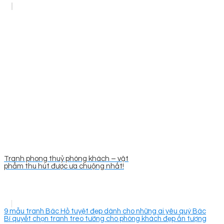
Tranh phong thuỷ phòng khách – vật
phẩm thu hút được ưa chuộng nhất!
9 mẫu tranh Bác Hồ tuyệt đẹp dành cho những ai yêu quý Bác
Bí quyết chọn tranh treo tường cho phòng khách đẹp ấn tượng