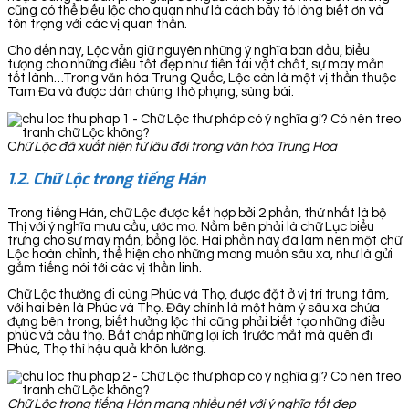
cũng có thể biếu lộc cho quan như là cách bày tỏ lòng biết ơn và
tôn trọng với các vị quan thần.
Cho đến nay, Lộc vẫn giữ nguyên những ý nghĩa ban đầu, biểu
tượng cho những điều tốt đẹp như tiền tài vật chất, sự may mắn
tốt lành…Trong văn hóa Trung Quốc, Lộc còn là một vị thần thuộc
Tam Đa và được dân chúng thờ phụng, sùng bái.
C
hữ Lộc đã xuất hiện từ lâu đời trong văn hóa Trung Hoa
1.2. Chữ Lộc trong tiếng Hán
Trong tiếng Hán, chữ Lộc được kết hợp bởi 2 phần, thứ nhất là bộ
Thị với ý nghĩa mưu cầu, ước mơ. Nằm bên phải là chữ Lục biểu
trưng cho sự may mắn, bổng lộc. Hai phần này đã làm nên một chữ
Lộc hoàn chỉnh, thể hiện cho những mong muốn sâu xa, như là gửi
gắm tiếng nói tới các vị thần linh.
Chữ Lộc thường đi cùng Phúc và Thọ, được đặt ở vị trí trung tâm,
với hai bên là Phúc và Thọ. Đây chính là một hàm ý sâu xa chứa
đựng bên trong, biết hưởng lộc thì cũng phải biết tạo những điều
phúc và cầu thọ. Bất chấp những lợi ích trước mắt mà quên đi
Phúc, Thọ thì hậu quả khôn lường.
Chữ Lộc trong tiếng Hán mang nhiều nét với ý nghĩa tốt đẹp