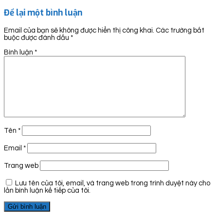
Để lại một bình luận
Email của bạn sẽ không được hiển thị công khai.
Các trường bắt
buộc được đánh dấu
*
Bình luận
*
Tên
*
Email
*
Trang web
Lưu tên của tôi, email, và trang web trong trình duyệt này cho
lần bình luận kế tiếp của tôi.