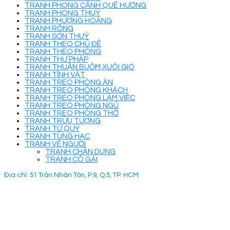
TRANH PHONG CẢNH QUÊ HƯƠNG
TRANH PHONG THUỶ
TRANH PHƯỢNG HOÀNG
TRANH RỒNG
TRANH SƠN THUỶ
TRANH THEO CHỦ ĐỀ
TRANH THEO PHÒNG
TRANH THƯ PHÁP
TRANH THUẬN BUỒM XUÔI GIÓ
TRANH TĨNH VẬT
TRANH TREO PHÒNG ĂN
TRANH TREO PHÒNG KHÁCH
TRANH TREO PHÒNG LÀM VIỆC
TRANH TREO PHÒNG NGỦ
TRANH TREO PHÒNG THỜ
TRANH TRỪU TƯỢNG
TRANH TỨ QUÝ
TRANH TÙNG HẠC
TRANH VẼ NGƯỜI
TRANH CHÂN DUNG
TRANH CÔ GÁI
Địa chỉ: 51 Trần Nhân Tôn, P.9, Q.5, TP. HCM