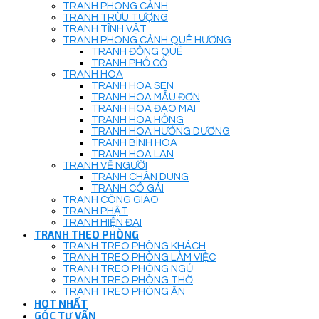
TRANH PHONG CẢNH
TRANH TRỪU TƯỢNG
TRANH TĨNH VẬT
TRANH PHONG CẢNH QUÊ HƯƠNG
TRANH ĐỒNG QUÊ
TRANH PHỐ CỔ
TRANH HOA
TRANH HOA SEN
TRANH HOA MẪU ĐƠN
TRANH HOA ĐÀO MAI
TRANH HOA HỒNG
TRANH HOA HƯỚNG DƯƠNG
TRANH BÌNH HOA
TRANH HOA LAN
TRANH VẼ NGƯỜI
TRANH CHÂN DUNG
TRANH CÔ GÁI
TRANH CÔNG GIÁO
TRANH PHẬT
TRANH HIỆN ĐẠI
TRANH THEO PHÒNG
TRANH TREO PHÒNG KHÁCH
TRANH TREO PHÒNG LÀM VIỆC
TRANH TREO PHÒNG NGỦ
TRANH TREO PHÒNG THỜ
TRANH TREO PHÒNG ĂN
HOT NHẤT
GÓC TƯ VẤN