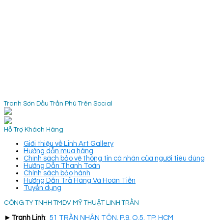
Tranh Sơn Dầu Trần Phú Trên Social
Hỗ Trợ Khách Hàng
Giới thiệu về Linh Art Gallery
Hướng dẫn mua hàng
Chính sách bảo vệ thông tin cá nhân của người tiêu dùng
Hướng Dẫn Thanh Toán
Chính sách bảo hành
Hướng Dẫn Trả Hàng Và Hoàn Tiền
Tuyển dụng
CÔNG TY TNHH TMDV MỸ THUẬT LINH TRẦN
►
Tranh Linh
:
51 TRẦN NHÂN TÔN, P.9, Q.5, TP. HCM