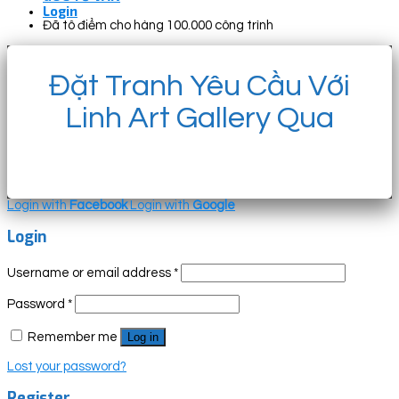
Login
Đã tô điểm cho hàng 100.000 công trình
Đặt Tranh Yêu Cầu Với
Linh Art Gallery Qua
Login with
Facebook
Login with
Google
Login
Username or email address
*
Password
*
Remember me
Log in
Lost your password?
Register