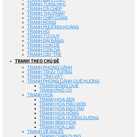
TRANH TÙNG HẠC
TRANH CÁ CHÉP
TRANH THƯ PHÁP
TRANH CHIM CÔNG
TRANH RỒNG
TRANH PHƯỢNG HOÀNG
TRANH HỔ
TRANH TỨ QUÝ
TRANH ĐẠI BÀNG
TRANH CON DÊ
TRANH CON GÀ
TRANH CÂY TRE
TRANH THEO CHỦ ĐỀ
TRANH PHONG CẢNH
TRANH TRỪU TƯỢNG
TRANH TĨNH VẬT
TRANH PHONG CẢNH QUÊ HƯƠNG
TRANH ĐỒNG QUÊ
TRANH PHỐ CỔ
TRANH HOA
TRANH HOA SEN
TRANH HOA MẪU ĐƠN
TRANH HOA ĐÀO MAI
TRANH HOA HỒNG
TRANH HOA HƯỚNG DƯƠNG
TRANH BÌNH HOA
TRANH HOA LAN
TRANH VẼ NGƯỜI
TRANH CHÂN DUNG