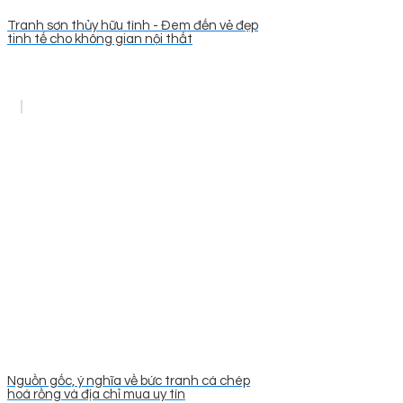
Tranh sơn thủy hữu tình - Đem đến vẻ đẹp
tinh tế cho không gian nội thất
Nguồn gốc, ý nghĩa về bức tranh cá chép
hoá rồng và địa chỉ mua uy tín