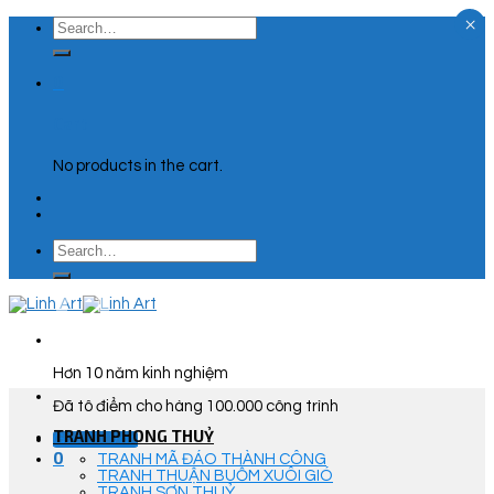
×
Skip
Search
to
for:
content
0
Cart
No products in the cart.
Search
for:
Hơn 10 năm kinh nghiệm
Đã tô điểm cho hàng 100.000 công trình
TRANH PHONG THUỶ
Góc Tư Vấn
0
TRANH MÃ ĐÁO THÀNH CÔNG
TRANH THUẬN BUỒM XUÔI GIÓ
TRANH SƠN THUỶ