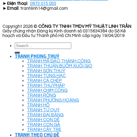
►
Điện thoại
:
0973 015 055
►
Email
: tranhlinh14@gmail.com
Copyright 2026 ©
CÔNG TY TNHH TMDV MỸ THUẬT LINH TRẦN
Giấy chứng nhận Đăng ký Kinh doanh số 0315634384 do Sở Kế
hoạch và Đầu tư Thành phố Hồ Chí Minh cấp ngày 19/04/2019
Search
for:
TRANH PHONG THUỶ
TRANH MÃ ĐÁO THÀNH CÔNG
TRANH THUẬN BUỒM XUÔI GIÓ
TRANH SƠN THUỶ
TRANH TÙNG HẠC
TRANH CÁ CHÉP
TRANH THƯ PHÁP
TRANH CHIM CÔNG
TRANH RỒNG
TRANH PHƯỢNG HOÀNG
TRANH HỔ
TRANH TỨ QUÝ
TRANH ĐẠI BÀNG
TRANH CON DÊ
TRANH CON GÀ
TRANH CÂY TRE
TRANH THEO CHỦ ĐỀ