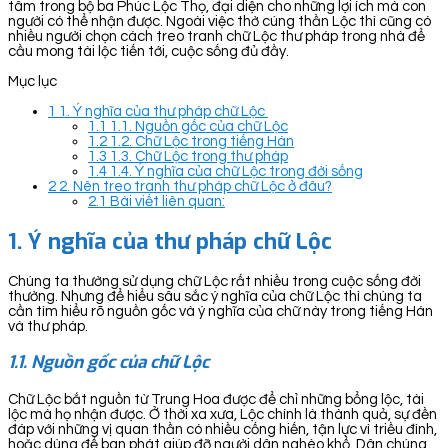
tâm trong bộ ba Phúc Lộc Thọ, đại diện cho những lợi ích mà con
người có thể nhận được. Ngoài việc thờ cúng thần Lộc thì cũng có
nhiều người chọn cách treo tranh chữ Lộc thư pháp trong nhà để
cầu mong tài lộc tiến tới, cuộc sống đủ đầy.
Mục lục
1
1. Ý nghĩa của thư pháp chữ Lộc
1.1
1.1. Nguồn gốc của chữ Lộc
1.2
1.2. Chữ Lộc trong tiếng Hán
1.3
1.3. Chữ Lộc trong thư pháp
1.4
1.4. Ý nghĩa của chữ Lộc trong đời sống
2
2. Nên treo tranh thư pháp chữ Lộc ở đâu?
2.1
Bài viết liên quan:
1. Ý nghĩa của thư pháp chữ Lộc
Chúng ta thường sử dụng chữ Lộc rất nhiều trong cuộc sống đời
thường. Nhưng để hiểu sâu sắc ý nghĩa của chữ Lộc thì chúng ta
cần tìm hiểu rõ nguồn gốc và ý nghĩa của chữ này trong tiếng Hán
và thư pháp.
1.1. Nguồn gốc của chữ Lộc
Chữ Lộc bắt nguồn từ Trung Hoa được để chỉ những bổng lộc, tài
lộc mà họ nhận được. Ở thời xa xưa, Lộc chính là thành quả, sự đền
đáp với những vị quan thần có nhiều cống hiến, tận lực vì triều đình,
hoặc dùng để ban phát giúp đỡ người dân nghèo khổ. Dân chúng