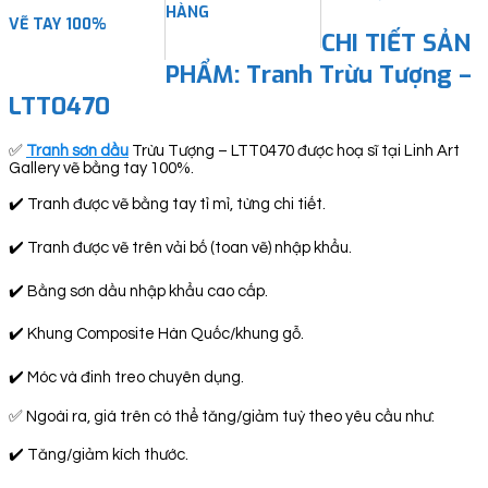
HÀNG
VẼ TAY 100%
CHI TIẾT SẢN
PHẨM: Tranh Trừu Tượng –
LTT0470
✅
Tranh sơn dầu
Trừu Tượng – LTT0470 được hoạ sĩ tại Linh Art
Gallery vẽ bằng tay 100%.
✔️ Tranh được vẽ bằng tay tỉ mỉ, từng chi tiết.
✔️ Tranh được vẽ trên vải bố (toan vẽ) nhập khẩu.
✔️ Bằng sơn dầu nhập khẩu cao cấp.
✔️ Khung Composite Hàn Quốc/khung gỗ.
✔️ Móc và đinh treo chuyên dụng.
✅ Ngoài ra, giá trên có thể tăng/giảm tuỳ theo yêu cầu như:
✔️ Tăng/giảm kích thước.