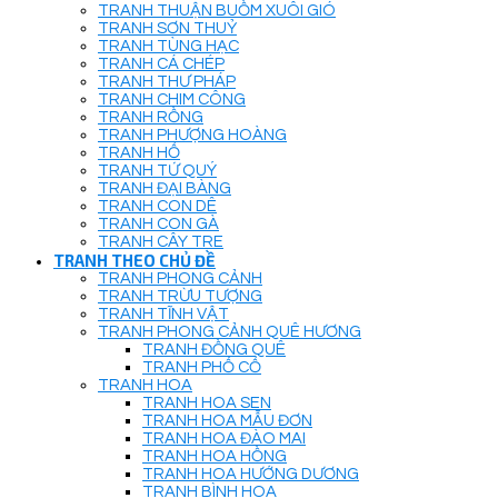
TRANH THUẬN BUỒM XUÔI GIÓ
TRANH SƠN THUỶ
TRANH TÙNG HẠC
TRANH CÁ CHÉP
TRANH THƯ PHÁP
TRANH CHIM CÔNG
TRANH RỒNG
TRANH PHƯỢNG HOÀNG
TRANH HỔ
TRANH TỨ QUÝ
TRANH ĐẠI BÀNG
TRANH CON DÊ
TRANH CON GÀ
TRANH CÂY TRE
TRANH THEO CHỦ ĐỀ
TRANH PHONG CẢNH
TRANH TRỪU TƯỢNG
TRANH TĨNH VẬT
TRANH PHONG CẢNH QUÊ HƯƠNG
TRANH ĐỒNG QUÊ
TRANH PHỐ CỔ
TRANH HOA
TRANH HOA SEN
TRANH HOA MẪU ĐƠN
TRANH HOA ĐÀO MAI
TRANH HOA HỒNG
TRANH HOA HƯỚNG DƯƠNG
TRANH BÌNH HOA