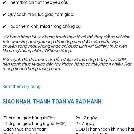
✔️ Thêm/bớt chi tiết theo yêu cầu.
✔️ Quy cách: tròn, lục giác, tam giác.
✔️ Hoặc thêm kính, mica trong chống bụi…
✅
Khách hàng lưu ý: Khung tranh thực tế có thể thay đổi so với hình
trên website, do loại khung đó không còn được sản xuất. Việc
chuyển sang mẫu khung khác chỉ được Linh Art Gallery thực hiện
khi có sự thống nhất từ Khách Hàng.
Bên cạnh đó, do tranh sơn dầu được vẽ thủ công bằng tay 100%
nên tranh thực tế giao đến tay khách hàng có thể khác ít nhiều. Rất
mong khách hàng thông cảm.
Xem thêm nội dung
GIAO NHẬN, THANH TOÁN VÀ BẢO HÀNH:
Thời gian giao hàng (HCM):
2h - 2 ngày
Thời gian giao hàng (ngoài HCM):
2 - 7 ngày
Cách thức thanh toán:
COD (Thanh toán khi nhận hà