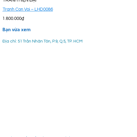
TRANH HIỆN ĐẠI
Tranh Con Voi – LHD0086
1.800.000
₫
Bạn vừa xem
Địa chỉ: 51 Trần Nhân Tôn, P.9, Q.5, TP. HCM