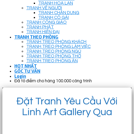
TRANH HOA LAN
TRANH VẼ NGƯỜI
TRANH CHÂN DUNG
TRANH CÔ GÁI
TRANH CÔNG GIÁO
TRANH PHẬT
TRANH HIỆN ĐẠI
TRANH THEO PHÒNG
TRANH TREO PHÒNG KHÁCH
TRANH TREO PHÒNG LÀM VIỆC
TRANH TREO PHÒNG NGỦ
TRANH TREO PHÒNG THỜ
TRANH TREO PHÒNG ĂN
HOT NHẤT
GÓC TƯ VẤN
Login
Đã tô điểm cho hàng 100.000 công trình
Đặt Tranh Yêu Cầu Với
Linh Art Gallery Qua