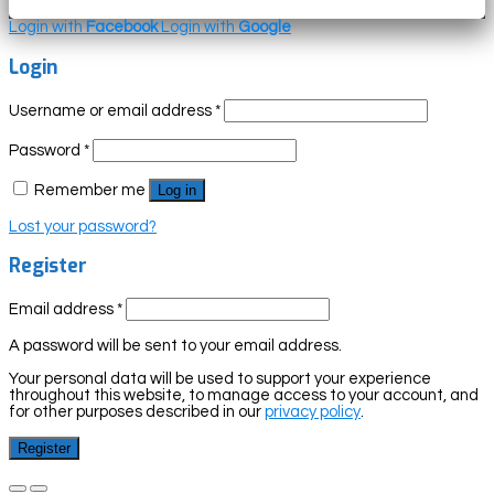
Login with
Facebook
Login with
Google
Login
Username or email address
*
Password
*
Remember me
Log in
Lost your password?
Register
Email address
*
A password will be sent to your email address.
Your personal data will be used to support your experience
throughout this website, to manage access to your account, and
for other purposes described in our
privacy policy
.
Register