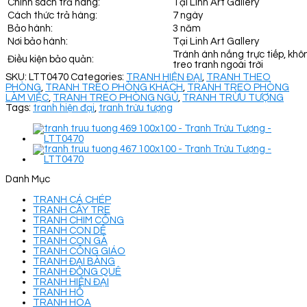
Chính sách trả hàng:
Tại Linh Art Gallery
Cách thức trả hàng:
7 ngày
Bảo hành:
3 năm
Nơi bảo hành:
Tại Linh Art Gallery
Tránh ánh nắng trực tiếp, khô
Điều kiện bảo quản:
treo tranh ngoài trời
SKU:
LTT0470
Categories:
TRANH HIỆN ĐẠI
,
TRANH THEO
PHÒNG
,
TRANH TREO PHÒNG KHÁCH
,
TRANH TREO PHÒNG
LÀM VIỆC
,
TRANH TREO PHÒNG NGỦ
,
TRANH TRỪU TƯỢNG
Tags:
tranh hiện đại
,
tranh trừu tượng
Danh Mục
TRANH CÁ CHÉP
TRANH CÂY TRE
TRANH CHIM CÔNG
TRANH CON DÊ
TRANH CON GÀ
TRANH CÔNG GIÁO
TRANH ĐẠI BÀNG
TRANH ĐỒNG QUÊ
TRANH HIỆN ĐẠI
TRANH HỔ
TRANH HOA