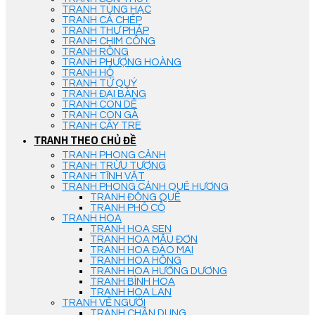
TRANH TÙNG HẠC
TRANH CÁ CHÉP
TRANH THƯ PHÁP
TRANH CHIM CÔNG
TRANH RỒNG
TRANH PHƯỢNG HOÀNG
TRANH HỔ
TRANH TỨ QUÝ
TRANH ĐẠI BÀNG
TRANH CON DÊ
TRANH CON GÀ
TRANH CÂY TRE
TRANH THEO CHỦ ĐỀ
TRANH PHONG CẢNH
TRANH TRỪU TƯỢNG
TRANH TĨNH VẬT
TRANH PHONG CẢNH QUÊ HƯƠNG
TRANH ĐỒNG QUÊ
TRANH PHỐ CỔ
TRANH HOA
TRANH HOA SEN
TRANH HOA MẪU ĐƠN
TRANH HOA ĐÀO MAI
TRANH HOA HỒNG
TRANH HOA HƯỚNG DƯƠNG
TRANH BÌNH HOA
TRANH HOA LAN
TRANH VẼ NGƯỜI
TRANH CHÂN DUNG