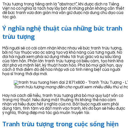
Trừu tượng trong tiếng anh là “abstract”, khi được dịch ra Tiếng
Việt nó có nghĩa là tách hay lấy bớt đi những phần không cần thiết
để bức tranh vừa đơn giản mà vẫn giữ được nội dung chủ đạo của
tác giả.
Ý nghĩa nghệ thuật của những bức tranh
trừu tượng
Mỗi người sẽ có cái cảm nhận khác nhau về bức tranh trừu tượng,
bởi nó tùy thuộc vào óc sáng tạo và khả năng của từng người. Nó
đòi hỏi người xem phải sử dụng nhiều tới trực giác và sự sâu lắng
của tâm hồn. Phần lớn tranh trừu tượng có biểu cảm, tạo hình khá
đột phá và mãnh liệt, kỹ thuật hoàn hảo. Phá bỏ mọi giới hạn, quy
cách ở thời điểm đó để hòa nhập với cá tính riêng biệt của người
họa sĩ trong thời đại mới.
Tranh trừu tượng mang đến cho người xem nhiều điều thú vị t
Hay nói cách dễ hiểu, tranh trừu tượng phá bỏ mọi quy luật vốn có
trong mỹ thuật. Nếu dùng mắt thường thì không thể nào cảm
nhận và hiểu được hết ý nghĩa của nó. Bắt buộc người xem phải
dùng tâm, tĩnh tâm và đặt mình vào tranh, khi đó bạn sẽ hiểu được
ý nghĩa, thông điệp mà tác giả muốn truyền tải.
Tranh trừu tượng trong cuộc sống hiện