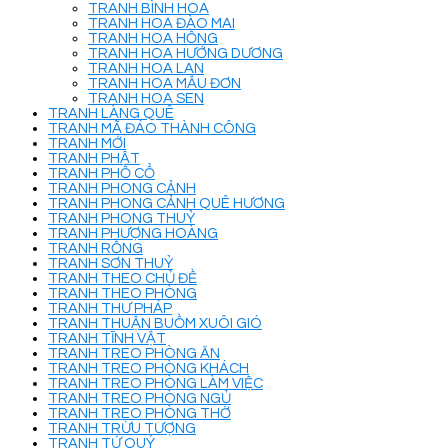
TRANH BÌNH HOA
TRANH HOA ĐÀO MAI
TRANH HOA HỒNG
TRANH HOA HƯỚNG DƯƠNG
TRANH HOA LAN
TRANH HOA MẪU ĐƠN
TRANH HOA SEN
TRANH LÀNG QUÊ
TRANH MÃ ĐÁO THÀNH CÔNG
TRANH MỚI
TRANH PHẬT
TRANH PHỐ CỔ
TRANH PHONG CẢNH
TRANH PHONG CẢNH QUÊ HƯƠNG
TRANH PHONG THUỶ
TRANH PHƯỢNG HOÀNG
TRANH RỒNG
TRANH SƠN THUỶ
TRANH THEO CHỦ ĐỀ
TRANH THEO PHÒNG
TRANH THƯ PHÁP
TRANH THUẬN BUỒM XUÔI GIÓ
TRANH TĨNH VẬT
TRANH TREO PHÒNG ĂN
TRANH TREO PHÒNG KHÁCH
TRANH TREO PHÒNG LÀM VIỆC
TRANH TREO PHÒNG NGỦ
TRANH TREO PHÒNG THỜ
TRANH TRỪU TƯỢNG
TRANH TỨ QUÝ