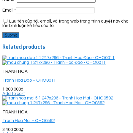
Email
*
Lưu tên của tôi, email, và trang web trong trình duyệt này cho
lần bình luận kế tiếp của tôi.
Related products
TRANH HOA
Tranh Hoa Đào – OHO0011
1.800.000
₫
Add to cart
TRANH HOA
Tranh Hoa Mai – OHO0592
3.400.000
₫