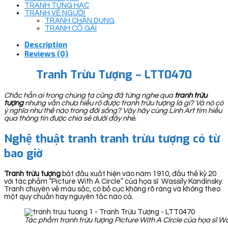
TRANH TÙNG HẠC
TRANH VẼ NGƯỜI
TRANH CHÂN DUNG
TRANH CÔ GÁI
Description
Reviews (0)
Tranh Trừu Tượng – LTT0470
Chắc hẳn ai trong chúng ta cũng đã từng nghe qua
tranh trừu
tượng
nhưng vẫn chưa hiểu rõ được tranh trừu tượng là gì? Và nó có
ý nghĩa như thế nào trong đời sống? Vậy hãy cùng Linh Art tìm hiểu
qua thông tin được chia sẻ dưới đây nhé.
Nghệ thuật tranh tranh trừu tượng có từ
bao giờ
Tranh trừu tượng
bắt đầu xuất hiện vào năm 1910, đầu thế kỷ 20
với tác phẩm “Picture With A Circle” của họa sĩ Wassily Kandinsky.
Tranh chuyên về màu sắc, có bố cục không rõ ràng và không theo
một quy chuẩn hay nguyên tắc nào cả.
Tác phẩm tranh trừu tượng Picture With A Circle của họa sĩ W