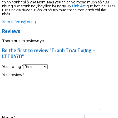
thịnh hành tại ở Việt Nam. Nếu yêu thích và mong muốn sở hữu
những bức tranh này hãy liên hệ ngay với
Linh Art
qua hotline 0973
015 055 để được tư vấn và hỗ trợ mua tranh một cách chi tiết
nhất.
Xem thêm nội dung
Reviews
There are no reviews yet.
Be the first to review “Tranh Trừu Tượng –
LTT0470”
Your rating
*
Your review
*
Name
*