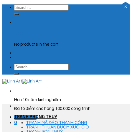
×
Skip
Search
to
for:
content
0
Cart
No products in the cart.
Search
for:
Hơn 10 năm kinh nghiệm
Đã tô điểm cho hàng 100.000 công trình
TRANH PHONG THUỶ
Góc Tư Vấn
0
TRANH MÃ ĐÁO THÀNH CÔNG
TRANH THUẬN BUỒM XUÔI GIÓ
TRANH SƠN THUỶ