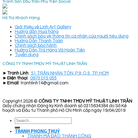
Tranh Sơn Dầu Trần Phú Trên Social
Hỗ Trợ Khách Hàng
Giới thiệu về Linh Art Gallery
Hướng dẫn mua hàng
Chính sách bảo vệ thông tin cá nhân của người tiêu dùng
Hướng Dẫn Thanh Toán
Chính sách bảo hành
Hướng Dẫn Trả Hàng Và Hoàn Tiền
Tuyển dụng
CÔNG TY TNHH TMDV MỸ THUẬT LINH TRẦN
►
Tranh Linh
:
51 TRẦN NHÂN TÔN, P.9, Q.5, TP. HCM
►
Điện thoại
:
0973 015 055
►
Email
: tranhlinh14@gmail.com
Copyright 2026 ©
CÔNG TY TNHH TMDV MỸ THUẬT LINH TRẦN
Giấy chứng nhận Đăng ký Kinh doanh số 0315634384 do Sở Kế
hoạch và Đầu tư Thành phố Hồ Chí Minh cấp ngày 19/04/2019
Search
for:
TRANH PHONG THUỶ
TRANH MÃ ĐÁO THÀNH CÔNG