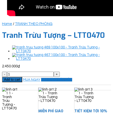
Home
/
TRANH THEO PHÒNG
Tranh Trừu Tượng – LTT0470
2.450.000
₫
Tranh
Trừu
Add to cart
MUA NGAY
ĐẶT THEO YÊU CẦU
Tượng
-
LTT0470
quantity
MIỄN PHÍ GIAO
TIẾT KIỆM TỚI 10%