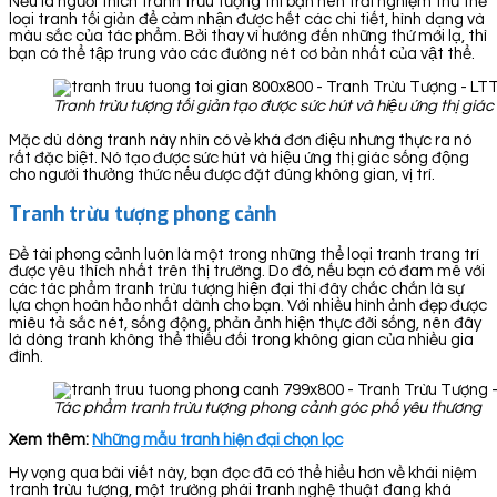
Nếu là người thích tranh trừu tượng thì bạn nên trải nghiệm thử thể
loại tranh tối giản để cảm nhận được hết các chi tiết, hình dạng và
màu sắc của tác phẩm. Bởi thay vì hướng đến những thứ mới lạ, thì
bạn có thể tập trung vào các đường nét cơ bản nhất của vật thể.
Tranh trừu tượng tối giản tạo được sức hút và hiệu ứng thị gi
Mặc dù dòng tranh này nhìn có vẻ khá đơn điệu nhưng thực ra nó
rất đặc biệt. Nó tạo được sức hút và hiệu ứng thị giác sống động
cho người thưởng thức nếu được đặt đúng không gian, vị trí.
Tranh trừu tượng phong cảnh
Đề tài phong cảnh luôn là một trong những thể loại tranh trang trí
được yêu thích nhất trên thị trường. Do đó, nếu bạn có đam mê với
các tác phẩm tranh trừu tượng hiện đại thì đây chắc chắn là sự
lựa chọn hoàn hảo nhất dành cho bạn. Với nhiều hình ảnh đẹp được
miêu tả sắc nét, sống động, phản ảnh hiện thực đời sống, nên đây
là dòng tranh không thể thiếu đối trong không gian của nhiều gia
đình.
Tác phẩm tranh trừu tượng phong cảnh góc phố yêu thương
Xem thêm:
Những mẫu tranh hiện đại chọn lọc
Hy vọng qua bài viết này, bạn đọc đã có thể hiểu hơn về khái niệm
tranh trừu tượng, một trường phái tranh nghệ thuật đang khá