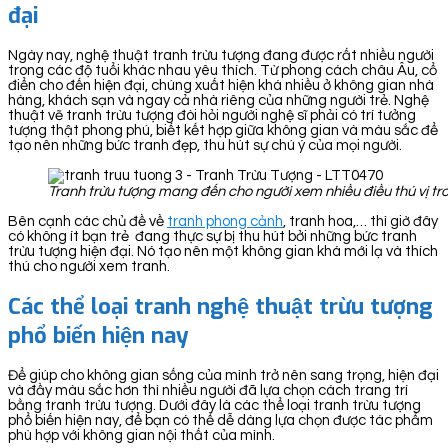
đại
Ngày nay, nghệ thuật tranh trừu tượng đang được rất nhiều người
trong các độ tuổi khác nhau yêu thích. Từ phong cách châu Âu, cổ
điển cho đến hiện đại, chúng xuất hiện khá nhiều ở không gian nhà
hàng, khách sạn và ngay cả nhà riêng của những người trẻ. Nghệ
thuật vẽ tranh trừu tượng đòi hỏi người nghệ sĩ phải có trí tưởng
tượng thật phong phú, biết kết hợp giữa không gian và màu sắc để
tạo nên những bức tranh đẹp, thu hút sự chú ý của mọi người.
Tranh trừu tượng mang đến cho người xem nhiều điều thú vị t
Bên cạnh các chủ đề về
tranh phong cảnh
, tranh hoa,… thì giờ đây
có không ít bạn trẻ đang thực sự bị thu hút bởi những bức tranh
trừu tượng hiện đại. Nó tạo nên một không gian khá mới lạ và thích
thú cho người xem tranh.
Các thể loại tranh nghệ thuật trừu tượng
phổ biến hiện nay
Để giúp cho không gian sống của mình trở nên sang trọng, hiện đại
và đầy màu sắc hơn thì nhiều người đã lựa chọn cách trang trí
bằng tranh trừu tượng. Dưới đây là các thể loại tranh trừu tượng
phổ biến hiện nay, để bạn có thể dễ dàng lựa chọn được tác phẩm
phù hợp với không gian nội thất của mình.