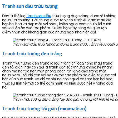
Tranh sơn dầu trừu tượng
Đây là thể loại
tranh sơn dầu
trừu tượng được đang được rất nhiều
người ưa chuộng. Bởi chúng được tạo nên từ nhiều gam màu kết
hợp hài hòa và đẹp mắt với nhau, khiến người xem như bị lôi cuốn
vào cái ảo ảo của tác phẩm. Sự kết hợp này cũng đã giúp tạo
điểm nhấn cho không gian của những ngôi nhà hiện đại.
Tranh sơn dầu trừu tượng là dòng tranh được rất nhiều người 
Tranh trừu tượng đen trắng
Tranh trừu tượng đen trắng là loại tranh chỉ có 2 tông màu trắng
đen tối giản (hay còn gọi là tranh đơn sắc) nhưng không hề nhàm
chán mà nó tạo nên một phong cách rất lạ và đẹp trong mắt
người xem. Bởi chỉ cần vài nét vẽ mà tác phẩm đã diễn tả được cái
hồn của bức tranh. Và chỉ có những con người có tâm hồn hội họa
thực sự tinh tế mới có thể cảm nhận và hiểu được hết ý nghĩa của
nó.
Tranh trừu tượng đen trắng tuy đơn giản nhưng rất tinh tế và 
Tranh trừu tượng tối giản (minimalism)