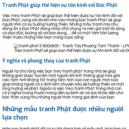
Tranh Phật giúp thể hiện sự tôn kính với Đức Phật
Việc treo tranh Phật sẽ giúp bạn thể hiện được sự tôn kính đối với
Đức Phật, cùng với đó khi nhìn vào những bức tranh Phật sẽ giúp
người nhìn có xu hướng hướng thiện. Những mẫu tranh này như
đang ẩn ý Đức Phật đang nhắc nhở chúng ta nên giữ một lối sống
có đạo đức, buông xả và bao dung,… để có một tâm hồn lương
thiện trước những hỗn loạn trong cuộc sống.
Treo tranh Phật sẽ giúp bạn thể hiện được sự tôn kính đối với 
Ý nghĩa về phong thủy của tranh Phật
Người ta cho rằng việc bạn treo tranh phật trong nhà sẽ giúp
không gian được tạo lên một nguồn khí linh thiêng giúp hóa giải
các tâm tính không tốt trong tâm tính của con người. Hơn nữa
giúp những người có ý định làm chuyện xấu sẽ hướng thiện và một
lòng hướng về phật. Ngoài ra việc treo tranh Phật trong nhà còn
có ý nghĩa mong muốn mang đến sự bình an và sức khỏe đến cho
bản thân cũng như những người thân trong gia đình của bạn.
Những mẫu tranh Phật được nhiều người
lựa chọn
Hiện nay tranh phật đã có sự đa dạng hơn về mẫu mã, giúp bạn có