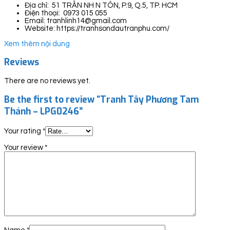
Địa chỉ: 51 TRẦN NH N TÔN, P.9, Q.5, TP. HCM
Điện thoại: 0973 015 055
Email: tranhlinh14@gmail.com
Website: https://tranhsondautranphu.com/
Xem thêm nội dung
Reviews
There are no reviews yet.
Be the first to review “Tranh Tây Phương Tam
Thánh – LPG0246”
Your rating
*
Your review
*