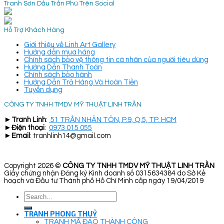
Tranh Sơn Dầu Trần Phú Trên Social
Hỗ Trợ Khách Hàng
Giới thiệu về Linh Art Gallery
Hướng dẫn mua hàng
Chính sách bảo vệ thông tin cá nhân của người tiêu dùng
Hướng Dẫn Thanh Toán
Chính sách bảo hành
Hướng Dẫn Trả Hàng Và Hoàn Tiền
Tuyển dụng
CÔNG TY TNHH TMDV MỸ THUẬT LINH TRẦN
►
Tranh Linh
:
51 TRẦN NHÂN TÔN, P.9, Q.5, TP. HCM
►
Điện thoại
:
0973 015 055
►
Email
: tranhlinh14@gmail.com
Copyright 2026 ©
CÔNG TY TNHH TMDV MỸ THUẬT LINH TRẦN
Giấy chứng nhận Đăng ký Kinh doanh số 0315634384 do Sở Kế
hoạch và Đầu tư Thành phố Hồ Chí Minh cấp ngày 19/04/2019
Search
for:
TRANH PHONG THUỶ
TRANH MÃ ĐÁO THÀNH CÔNG