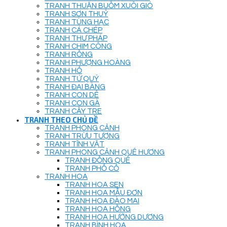
TRANH THUẬN BUỒM XUÔI GIÓ
TRANH SƠN THUỶ
TRANH TÙNG HẠC
TRANH CÁ CHÉP
TRANH THƯ PHÁP
TRANH CHIM CÔNG
TRANH RỒNG
TRANH PHƯỢNG HOÀNG
TRANH HỔ
TRANH TỨ QUÝ
TRANH ĐẠI BÀNG
TRANH CON DÊ
TRANH CON GÀ
TRANH CÂY TRE
TRANH THEO CHỦ ĐỀ
TRANH PHONG CẢNH
TRANH TRỪU TƯỢNG
TRANH TĨNH VẬT
TRANH PHONG CẢNH QUÊ HƯƠNG
TRANH ĐỒNG QUÊ
TRANH PHỐ CỔ
TRANH HOA
TRANH HOA SEN
TRANH HOA MẪU ĐƠN
TRANH HOA ĐÀO MAI
TRANH HOA HỒNG
TRANH HOA HƯỚNG DƯƠNG
TRANH BÌNH HOA