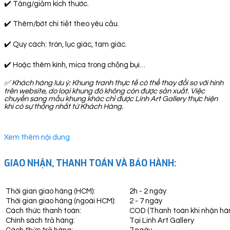
✔️ Tăng/giảm kích thước.
✔️ Thêm/bớt chi tiết theo yêu cầu.
✔️ Quy cách: tròn, lục giác, tam giác.
✔️ Hoặc thêm kính, mica trong chống bụi…
✅
Khách hàng lưu ý: Khung tranh thực tế có thể thay đổi so với hình
trên website, do loại khung đó không còn được sản xuất. Việc
chuyển sang mẫu khung khác chỉ được Linh Art Gallery thực hiện
khi có sự thống nhất từ Khách Hàng.
Xem thêm nội dung
GIAO NHẬN, THANH TOÁN VÀ BẢO HÀNH:
Thời gian giao hàng (HCM):
2h - 2 ngày
Thời gian giao hàng (ngoài HCM):
2 - 7 ngày
Cách thức thanh toán:
COD (Thanh toán khi nhận hà
Chính sách trả hàng:
Tại Linh Art Gallery