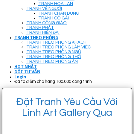
TRANH HOA LAN
TRANH VẼ NGƯỜI
TRANH CHÂN DUNG
TRANH CÔ GÁI
TRANH CÔNG GIÁO
TRANH PHẬT
TRANH HIỆN ĐẠI
TRANH THEO PHÒNG
TRANH TREO PHÒNG KHÁCH
TRANH TREO PHÒNG LÀM VIỆC
TRANH TREO PHÒNG NGỦ
TRANH TREO PHÒNG THỜ
TRANH TREO PHÒNG ĂN
HOT NHẤT
GÓC TƯ VẤN
Login
Đã tô điểm cho hàng 100.000 công trình
Đặt Tranh Yêu Cầu Với
Linh Art Gallery Qua