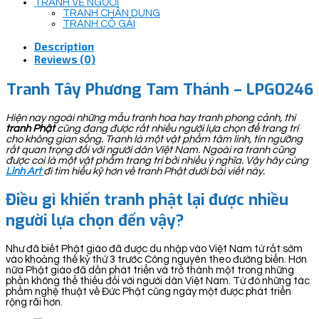
TRANH VẼ NGƯỜI
TRANH CHÂN DUNG
TRANH CÔ GÁI
Description
Reviews (0)
Tranh Tây Phương Tam Thánh – LPG0246
Hiện nay ngoài những mẫu tranh hoa hay tranh phong cảnh, thì
tranh Phật
cũng đang được rất nhiều người lựa chọn để trang trí
cho không gian sống. Tranh là một vật phẩm tâm linh, tín ngưỡng
rất quan trọng đối với người dân Việt Nam. Ngoài ra tranh cũng
được coi là một vật phẩm trang trí bởi nhiều ý nghĩa. Vậy hãy cùng
Linh Art
đi tìm hiểu kỹ hơn về tranh Phật dưới bài viết này.
Điều gì khiến tranh phật lại được nhiều
người lựa chọn đến vậy?
Như đã biết Phật giáo đã được du nhập vào Việt Nam từ rất sớm
vào khoảng thế kỷ thứ 3 trước Công nguyên theo đường biển. Hơn
nữa Phật giáo đã dần phát triển và trở thành một trong những
phần không thể thiếu đối với người dân Việt Nam. Từ đó những tác
phẩm nghệ thuật về Đức Phật cũng ngày một được phát triển
rộng rãi hơn.