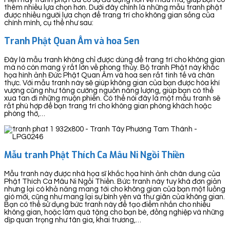
thêm nhiều lựa chọn hơn. Dưới đây chính là những mẫu tranh phật
được nhiều người lựa chọn để trang trí cho không gian sống của
chính mình, cụ thể như sau:
Tranh Phật Quan Âm và hoa Sen
Đây là mẫu tranh không chỉ được dùng để trang trí cho không gian
mà nó còn mang ý rất lớn về phong thủy. Bộ tranh Phật này khắc
họa hình ảnh Đức Phật Quan Âm và hoa sen rất tinh tế và chân
thực. Với mẫu tranh này sẽ giúp không gian của bạn được hòa khí
vượng cũng như tăng cường nguồn năng lượng, giúp bạn có thể
xua tan đi những muộn phiền. Có thể nói đây là một mẫu tranh sẽ
rất phù hợp để bạn trang trí cho không gian phòng khách hoặc
phòng thờ,…
Mẫu tranh Phật Thích Ca Mâu Ni Ngồi Thiền
Mẫu tranh này được nhà họa sĩ khắc họa hình ảnh chân dung của
Phật Thích Ca Mâu Ni Ngồi Thiền. Bức tranh này tuy khá đơn giản
nhưng lại có khả năng mang tới cho không gian của bạn một luồng
gió mới, cũng như mang lại sự bình yên và thư giãn của không gian.
Bạn có thể sử dụng bức tranh này để tạo điểm nhấn cho nhiều
không gian, hoặc làm quà tặng cho bạn bè, đồng nghiệp và những
dịp quan trọng như tân gia, khai trương,…