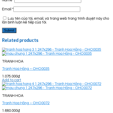
Name
*
Email
*
Lưu tên của tôi, email, và trang web trong trình duyệt này cho
lần bình luận kế tiếp của tôi.
Related products
TRANH HOA
Tranh Hoa Hồng – OHO0035
1.075.000
₫
Add to cart
TRANH HOA
Tranh Hoa Hồng – OHO0072
1.680.000
₫