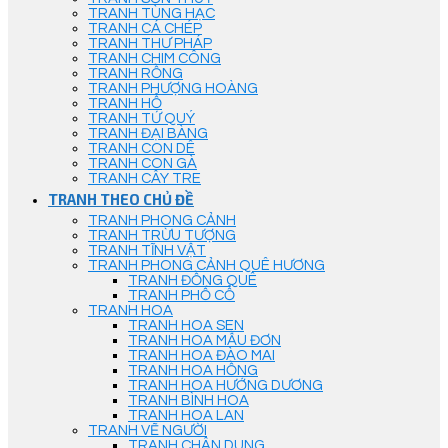
TRANH TÙNG HẠC
TRANH CÁ CHÉP
TRANH THƯ PHÁP
TRANH CHIM CÔNG
TRANH RỒNG
TRANH PHƯỢNG HOÀNG
TRANH HỔ
TRANH TỨ QUÝ
TRANH ĐẠI BÀNG
TRANH CON DÊ
TRANH CON GÀ
TRANH CÂY TRE
TRANH THEO CHỦ ĐỀ
TRANH PHONG CẢNH
TRANH TRỪU TƯỢNG
TRANH TĨNH VẬT
TRANH PHONG CẢNH QUÊ HƯƠNG
TRANH ĐỒNG QUÊ
TRANH PHỐ CỔ
TRANH HOA
TRANH HOA SEN
TRANH HOA MẪU ĐƠN
TRANH HOA ĐÀO MAI
TRANH HOA HỒNG
TRANH HOA HƯỚNG DƯƠNG
TRANH BÌNH HOA
TRANH HOA LAN
TRANH VẼ NGƯỜI
TRANH CHÂN DUNG