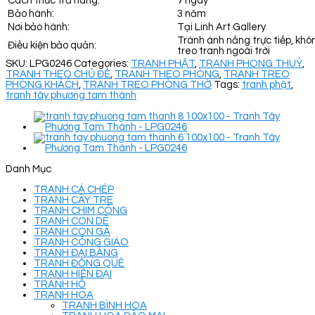
Cách thức trả hàng:
7 ngày
Bảo hành:
3 năm
Nơi bảo hành:
Tại Linh Art Gallery
Tránh ánh nắng trực tiếp, khô
Điều kiện bảo quản:
treo tranh ngoài trời
SKU:
LPG0246
Categories:
TRANH PHẬT
,
TRANH PHONG THUỶ
,
TRANH THEO CHỦ ĐỀ
,
TRANH THEO PHÒNG
,
TRANH TREO
PHÒNG KHÁCH
,
TRANH TREO PHÒNG THỜ
Tags:
tranh phật
,
tranh tây phương tam thánh
Danh Mục
TRANH CÁ CHÉP
TRANH CÂY TRE
TRANH CHIM CÔNG
TRANH CON DÊ
TRANH CON GÀ
TRANH CÔNG GIÁO
TRANH ĐẠI BÀNG
TRANH ĐỒNG QUÊ
TRANH HIỆN ĐẠI
TRANH HỔ
TRANH HOA
TRANH BÌNH HOA