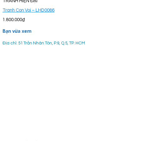
TRANH HIỆN ĐẠI
Tranh Con Voi – LHD0086
1.800.000
₫
Bạn vừa xem
Địa chỉ: 51 Trần Nhân Tôn, P.9, Q.5, TP. HCM