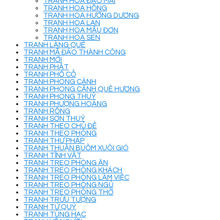
TRANH HOA ĐÀO MAI
TRANH HOA HỒNG
TRANH HOA HƯỚNG DƯƠNG
TRANH HOA LAN
TRANH HOA MẪU ĐƠN
TRANH HOA SEN
TRANH LÀNG QUÊ
TRANH MÃ ĐÁO THÀNH CÔNG
TRANH MỚI
TRANH PHẬT
TRANH PHỐ CỔ
TRANH PHONG CẢNH
TRANH PHONG CẢNH QUÊ HƯƠNG
TRANH PHONG THUỶ
TRANH PHƯỢNG HOÀNG
TRANH RỒNG
TRANH SƠN THUỶ
TRANH THEO CHỦ ĐỀ
TRANH THEO PHÒNG
TRANH THƯ PHÁP
TRANH THUẬN BUỒM XUÔI GIÓ
TRANH TĨNH VẬT
TRANH TREO PHÒNG ĂN
TRANH TREO PHÒNG KHÁCH
TRANH TREO PHÒNG LÀM VIỆC
TRANH TREO PHÒNG NGỦ
TRANH TREO PHÒNG THỜ
TRANH TRỪU TƯỢNG
TRANH TỨ QUÝ
TRANH TÙNG HẠC