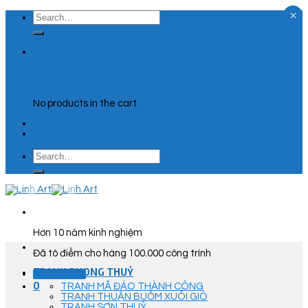
×
Skip
Search
to
for:
content
0
Cart
No products in the cart.
Search
for:
Hơn 10 năm kinh nghiệm
Đã tô điểm cho hàng 100.000 công trình
TRANH PHONG THUỶ
Góc Tư Vấn
0
TRANH MÃ ĐÁO THÀNH CÔNG
TRANH THUẬN BUỒM XUÔI GIÓ
TRANH SƠN THUỶ