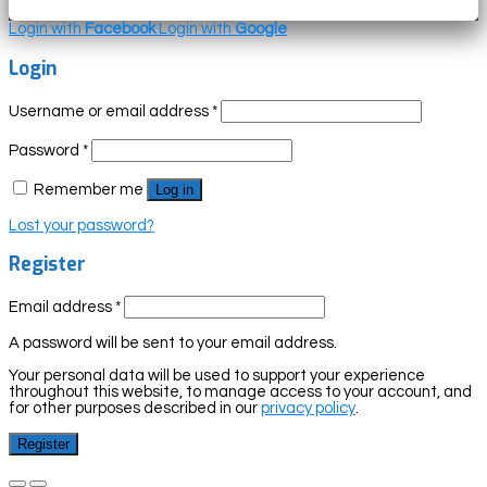
Login with
Facebook
Login with
Google
Login
Username or email address
*
Password
*
Remember me
Log in
Lost your password?
Register
Email address
*
A password will be sent to your email address.
Your personal data will be used to support your experience
throughout this website, to manage access to your account, and
for other purposes described in our
privacy policy
.
Register