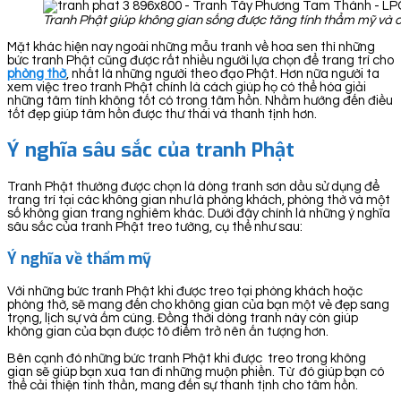
Tranh Phật giúp không gian sống được tăng tính thẩm mỹ và có
Mặt khác hiện nay ngoài những mẫu tranh về hoa sen thì những
bức tranh Phật cũng được rất nhiều người lựa chọn để trang trí cho
phòng thờ
, nhất là những người theo đạo Phật. Hơn nữa người ta
xem việc treo tranh Phật chính là cách giúp họ có thể hóa giải
những tâm tính không tốt có trong tâm hồn. Nhằm hướng đến điều
tốt đẹp giúp tâm hồn được thư thái và thanh tịnh hơn.
Ý nghĩa sâu sắc của tranh Phật
Tranh Phật thường được chọn là dòng tranh sơn dầu sử dụng để
trang trí tại các không gian như là phòng khách, phòng thờ và một
số không gian trang nghiêm khác. Dưới đây chính là những ý nghĩa
sâu sắc của tranh Phật treo tường, cụ thể như sau:
Ý nghĩa về thẩm mỹ
Với những bức tranh Phật khi được treo tại phòng khách hoặc
phòng thờ, sẽ mang đến cho không gian của bạn một vẻ đẹp sang
trọng, lịch sự và ấm cúng. Đồng thời dòng tranh này còn giúp
không gian của bạn được tô điểm trở nên ấn tượng hơn.
Bên cạnh đó những bức tranh Phật khi được treo trong không
gian sẽ giúp bạn xua tan đi những muộn phiền. Từ đó giúp bạn có
thể cải thiện tinh thần, mang đến sự thanh tịnh cho tâm hồn.