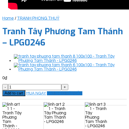
Home
/
TRANH PHONG THUỶ
Tranh Tây Phương Tam Thánh
– LPG0246
0
₫
Tranh
Tây
Add to cart
MUA NGAY
ĐẶT THEO YÊU CẦU
Phương
Tam
Thánh
-
LPG0246
quantity