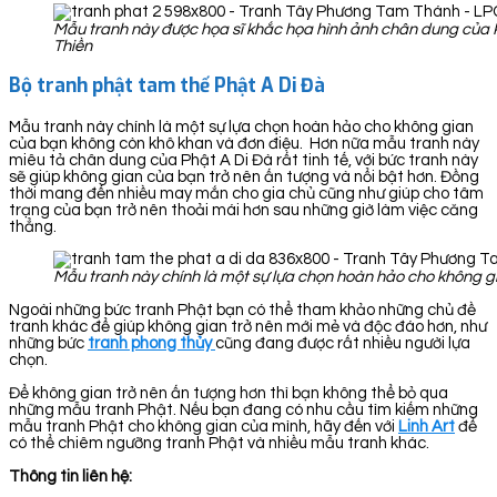
Mẫu tranh này được họa sĩ khắc họa hình ảnh chân dung của 
Thiền
Bộ tranh phật tam thế Phật A Di Đà
Mẫu tranh này chính là một sự lựa chọn hoàn hảo cho không gian
của bạn không còn khô khan và đơn điệu. Hơn nữa mẫu tranh này
miêu tả chân dung của Phật A Di Đà rất tinh tế, với bức tranh này
sẽ giúp không gian của bạn trở nên ấn tượng và nổi bật hơn. Đồng
thời mang đến nhiều may mắn cho gia chủ cũng như giúp cho tâm
trạng của bạn trở nên thoải mái hơn sau những giờ làm việc căng
thẳng.
Mẫu tranh này chính là một sự lựa chọn hoàn hảo cho không g
Ngoài những bức tranh Phật bạn có thể tham khảo những chủ đề
tranh khác để giúp không gian trở nên mới mẻ và độc đáo hơn, như
những bức
tranh phong thủy
cũng đang được rất nhiều người lựa
chọn.
Để không gian trở nên ấn tượng hơn thì bạn không thể bỏ qua
những mẫu tranh Phật. Nếu bạn đang có nhu cầu tìm kiếm những
mẫu tranh Phật cho không gian của mình, hãy đến với
Linh Art
để
có thể chiêm ngưỡng tranh Phật và nhiều mẫu tranh khác.
Thông tin liên hệ: