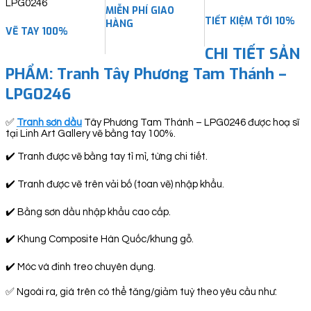
MIỄN PHÍ GIAO
TIẾT KIỆM TỚI 10%
HÀNG
VẼ TAY 100%
CHI TIẾT SẢN
PHẨM: Tranh Tây Phương Tam Thánh –
LPG0246
✅
Tranh sơn dầu
Tây Phương Tam Thánh – LPG0246 được hoạ sĩ
tại Linh Art Gallery vẽ bằng tay 100%.
✔️ Tranh được vẽ bằng tay tỉ mỉ, từng chi tiết.
✔️ Tranh được vẽ trên vải bố (toan vẽ) nhập khẩu.
✔️ Bằng sơn dầu nhập khẩu cao cấp.
✔️ Khung Composite Hàn Quốc/khung gỗ.
✔️ Móc và đinh treo chuyên dụng.
✅ Ngoài ra, giá trên có thể tăng/giảm tuỳ theo yêu cầu như: