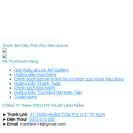
Tranh Sơn Dầu Trần Phú Trên Social
Hỗ Trợ Khách Hàng
Giới thiệu về Linh Art Gallery
Hướng dẫn mua hàng
Chính sách bảo vệ thông tin cá nhân của người tiêu dùng
Hướng Dẫn Thanh Toán
Chính sách bảo hành
Hướng Dẫn Trả Hàng Và Hoàn Tiền
Tuyển dụng
CÔNG TY TNHH TMDV MỸ THUẬT LINH TRẦN
►
Tranh Linh
:
51 TRẦN NHÂN TÔN, P.9, Q.5, TP. HCM
►
Điện thoại
:
0973 015 055
►
Email
: tranhlinh14@gmail.com