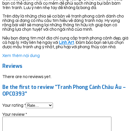
bạn có thể dùng chổi cọ mềm để phủi sạch những bụi bẩn bám
trên tranh. Lưu ý nên nhẹ tay để không bị bong đá.
Trên đây là những chia sẻ cơ bản về tranh phong cảnh dành cho
những ai đang có nhu cầu tìm hiểu về dòng tranh này. Hy vọng
rằng bài viết sẽ mang lại những thông tin hữu ích giúp bạn có
những lựa chọn tuyệt vời cho ngôi nhà của mình.
Nếu bạn đang tìm một địa chỉ cung cấp tranh phong cảnh đẹp, giá
cả hợp lý. Hãy liên hệ ngay với
Linh Art
. Đảm bảo bạn sẽ lựa chọn
được mẫu tranh ưng ý nhất, phù hợp với phong thủy căn nhà.
Xem thêm nội dung
Reviews
There are no reviews yet.
Be the first to review “Tranh Phong Cảnh Châu Âu –
OPC0393”
Your rating
*
Your review
*