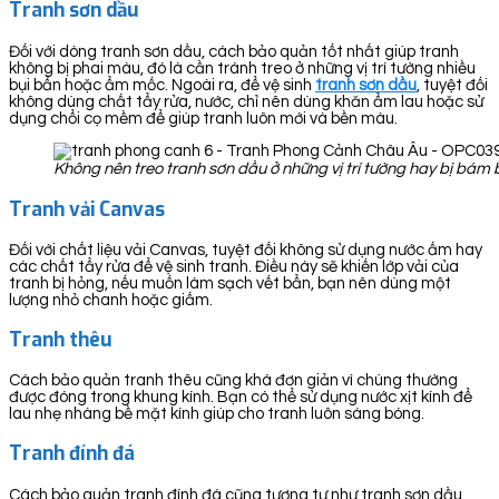
Tranh sơn dầu
Đối với dòng tranh sơn dầu, cách bảo quản tốt nhất giúp tranh
không bị phai màu, đó là cần tránh treo ở những vị trí tường nhiều
bụi bẩn hoặc ẩm mốc. Ngoài ra, để vệ sinh
tranh sơn dầu
, tuyệt đối
không dùng chất tẩy rửa, nước, chỉ nên dùng khăn ẩm lau hoặc sử
dụng chổi cọ mềm để giúp tranh luôn mới và bền màu.
Không nên treo tranh sơn dầu ở những vị trí tường hay bị bá
Tranh vải Canvas
Đối với chất liệu vải Canvas, tuyệt đối không sử dụng nước ấm hay
các chất tẩy rửa để vệ sinh tranh. Điều này sẽ khiến lớp vải của
tranh bị hỏng, nếu muốn làm sạch vết bẩn, bạn nên dùng một
lượng nhỏ chanh hoặc giấm.
Tranh thêu
Cách bảo quản tranh thêu cũng khá đơn giản vì chúng thường
được đóng trong khung kính. Bạn có thể sử dụng nước xịt kính để
lau nhẹ nhàng bề mặt kính giúp cho tranh luôn sáng bóng.
Tranh đính đá
Cách bảo quản tranh đính đá cũng tương tự như tranh sơn dầu,