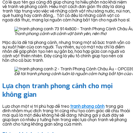
Có lẽ qua tên gọi cũng đã giúp chúng ta hiểu phần nào khái niệm
về tranh vẽ phong cảnh. Hiểu một cách đơn giản thì đây là dòng
tranh tập trung vào việc vẽ những cảnh vật như sông nước, núi non,
quê hương hay cánh đồng,.. Tất cả đều là những cảnh vật có
ngoài đời thực, mang lại nguồn cảm hứng bất tận cho người họa sĩ.
Tranh phong cảnh với cảnh vật bình yên, nên thơ
Mặc dù là đề tài phong cảnh, nhưng trong một số bức tranh vẫn có
sự xuất hiện của con người. Tuy nhiên, sự có mặt này chỉ là điểm
nhấn để góp phần tạo nên sự gắn bó, hòa hợp giữa con người và
cảnh vật thiên nhiên. Đây cũng là yếu tố chính giúp tạo nên cái
hồn cho cả bức tranh.
Đề tài tranh phong cảnh luôn là nguồn cảm hứng bất tận của 
Lựa chọn tranh phong cảnh cho mọi
không gian
Lựa chọn một vị trí phù hợp để treo
tranh ph
ong cảnh
trong gia
đình nhằm mục đích trang trí cũng như tạo cảm giác dễ chịu thoải
mái quả là một điều không hề dễ dàng. Những gợi ý dưới đây sẽ
giúp bạn có nhiều ý tưởng hơn trong việc lựa chọn tranh về phong
cảnh cho từng không gian sống của mình.