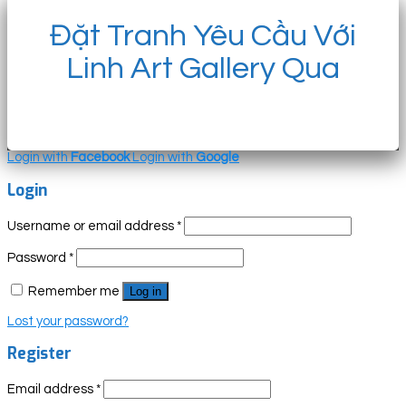
Đặt Tranh Yêu Cầu Với
Linh Art Gallery Qua
Login with
Facebook
Login with
Google
Login
Username or email address
*
Password
*
Remember me
Log in
Lost your password?
Register
Email address
*