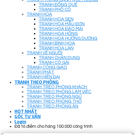
TRANH ĐỒNG QUÊ
TRANH PHỐ CỔ
TRANH HOA
TRANH HOA SEN
TRANH HOA MẪU ĐƠN
TRANH HOA ĐÀO MAI
TRANH HOA HỒNG
TRANH HOA HƯỚNG DƯƠNG
TRANH BÌNH HOA
TRANH HOA LAN
TRANH VẼ NGƯỜI
TRANH CHÂN DUNG
TRANH CÔ GÁI
TRANH CÔNG GIÁO
TRANH PHẬT
TRANH HIỆN ĐẠI
TRANH THEO PHÒNG
TRANH TREO PHÒNG KHÁCH
TRANH TREO PHÒNG LÀM VIỆC
TRANH TREO PHÒNG NGỦ
TRANH TREO PHÒNG THỜ
TRANH TREO PHÒNG ĂN
HOT NHẤT
GÓC TƯ VẤN
Login
Đã tô điểm cho hàng 100.000 công trình