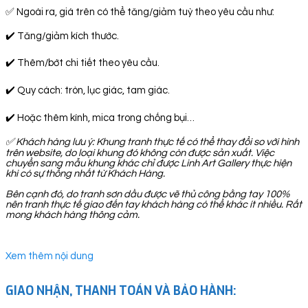
✅ Ngoài ra, giá trên có thể tăng/giảm tuỳ theo yêu cầu như:
✔️ Tăng/giảm kích thước.
✔️ Thêm/bớt chi tiết theo yêu cầu.
✔️ Quy cách: tròn, lục giác, tam giác.
✔️ Hoặc thêm kính, mica trong chống bụi…
✅
Khách hàng lưu ý: Khung tranh thực tế có thể thay đổi so với hình
trên website, do loại khung đó không còn được sản xuất. Việc
chuyển sang mẫu khung khác chỉ được Linh Art Gallery thực hiện
khi có sự thống nhất từ Khách Hàng.
Bên cạnh đó, do tranh sơn dầu được vẽ thủ công bằng tay 100%
nên tranh thực tế giao đến tay khách hàng có thể khác ít nhiều. Rất
mong khách hàng thông cảm.
Xem thêm nội dung
GIAO NHẬN, THANH TOÁN VÀ BẢO HÀNH: