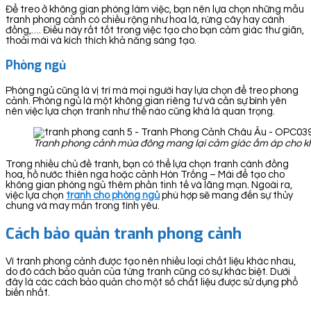
Để treo ở không gian phòng làm việc, bạn nên lựa chọn những mẫu
tranh phong cảnh có chiều rộng như hoa lá, rừng cây hay cánh
đồng,…. Điều này rất tốt trong việc tạo cho bạn cảm giác thư giãn,
thoải mái và kích thích khả năng sáng tạo.
Phòng ngủ
Phòng ngủ cũng là vị trí mà mọi người hay lựa chọn để treo phong
cảnh. Phòng ngủ là một không gian riêng tư và cần sự bình yên
nên việc lựa chọn tranh như thế nào cũng khá là quan trọng.
Tranh phong cảnh mùa đông mang lại cảm giác ấm áp cho k
Trong nhiều chủ đề tranh, bạn có thể lựa chọn tranh cánh đồng
hoa, hồ nước thiên nga hoặc cảnh Hòn Trống – Mái để tạo cho
không gian phòng ngủ thêm phần tinh tế và lãng mạn. Ngoài ra,
việc lựa chọn
tranh cho phòng ngủ
phù hợp sẽ mang đến sự thủy
chung và may mắn trong tình yêu.
Cách bảo quản tranh phong cảnh
Vì tranh phong cảnh được tạo nên nhiều loại chất liệu khác nhau,
do đó cách bảo quản của từng tranh cũng có sự khác biệt. Dưới
đây là các cách bảo quản cho một số chất liệu được sử dụng phổ
biến nhất.