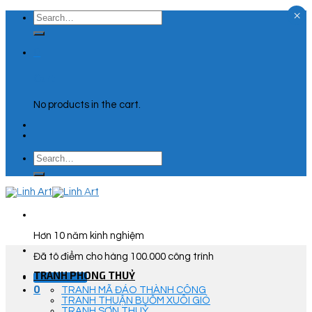
×
Skip
Search
to
for:
content
0
Cart
No products in the cart.
Search
for:
Hơn 10 năm kinh nghiệm
Đã tô điểm cho hàng 100.000 công trình
TRANH PHONG THUỶ
Góc Tư Vấn
0
TRANH MÃ ĐÁO THÀNH CÔNG
TRANH THUẬN BUỒM XUÔI GIÓ
TRANH SƠN THUỶ