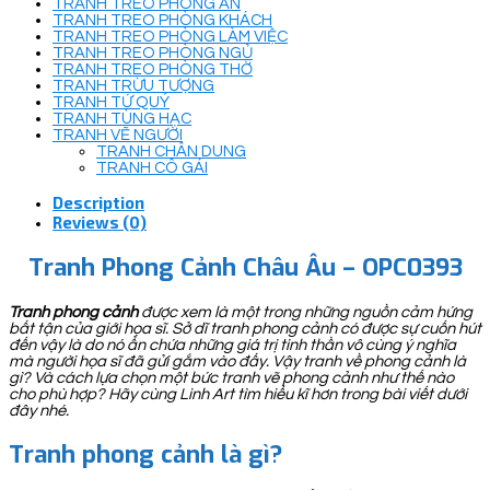
TRANH TREO PHÒNG ĂN
TRANH TREO PHÒNG KHÁCH
TRANH TREO PHÒNG LÀM VIỆC
TRANH TREO PHÒNG NGỦ
TRANH TREO PHÒNG THỜ
TRANH TRỪU TƯỢNG
TRANH TỨ QUÝ
TRANH TÙNG HẠC
TRANH VẼ NGƯỜI
TRANH CHÂN DUNG
TRANH CÔ GÁI
Description
Reviews (0)
Tranh Phong Cảnh Châu Âu – OPC0393
Tranh phong cảnh
được xem là một trong những nguồn cảm hứng
bất tận của giới họa sĩ. Sở dĩ tranh phong cảnh có được sự cuốn hút
đến vậy là do nó ẩn chứa những giá trị tinh thần vô cùng ý nghĩa
mà người họa sĩ đã gửi gắm vào đấy. Vậy tranh về phong cảnh là
gì? Và cách lựa chọn một bức tranh vẽ phong cảnh như thế nào
cho phù hợp? Hãy cùng Linh Art tìm hiểu kĩ hơn trong bài viết dưới
đây nhé.
Tranh phong cảnh là gì?