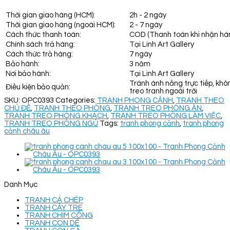
Thời gian giao hàng (HCM):
2h - 2 ngày
Thời gian giao hàng (ngoài HCM):
2 - 7 ngày
Cách thức thanh toán:
COD (Thanh toán khi nhận hà
Chính sách trả hàng:
Tại Linh Art Gallery
Cách thức trả hàng:
7 ngày
Bảo hành:
3 năm
Nơi bảo hành:
Tại Linh Art Gallery
Tránh ánh nắng trực tiếp, khô
Điều kiện bảo quản:
treo tranh ngoài trời
SKU:
OPC0393
Categories:
TRANH PHONG CẢNH
,
TRANH THEO
CHỦ ĐỀ
,
TRANH THEO PHÒNG
,
TRANH TREO PHÒNG ĂN
,
TRANH TREO PHÒNG KHÁCH
,
TRANH TREO PHÒNG LÀM VIỆC
,
TRANH TREO PHÒNG NGỦ
Tags:
tranh phong cảnh
,
tranh phong
cảnh châu âu
Danh Mục
TRANH CÁ CHÉP
TRANH CÂY TRE
TRANH CHIM CÔNG
TRANH CON DÊ