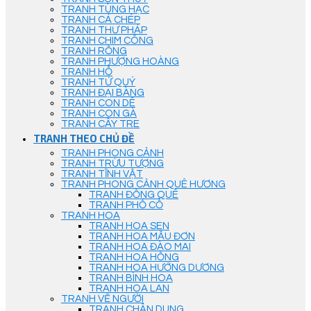
TRANH TÙNG HẠC
TRANH CÁ CHÉP
TRANH THƯ PHÁP
TRANH CHIM CÔNG
TRANH RỒNG
TRANH PHƯỢNG HOÀNG
TRANH HỔ
TRANH TỨ QUÝ
TRANH ĐẠI BÀNG
TRANH CON DÊ
TRANH CON GÀ
TRANH CÂY TRE
TRANH THEO CHỦ ĐỀ
TRANH PHONG CẢNH
TRANH TRỪU TƯỢNG
TRANH TĨNH VẬT
TRANH PHONG CẢNH QUÊ HƯƠNG
TRANH ĐỒNG QUÊ
TRANH PHỐ CỔ
TRANH HOA
TRANH HOA SEN
TRANH HOA MẪU ĐƠN
TRANH HOA ĐÀO MAI
TRANH HOA HỒNG
TRANH HOA HƯỚNG DƯƠNG
TRANH BÌNH HOA
TRANH HOA LAN
TRANH VẼ NGƯỜI
TRANH CHÂN DUNG