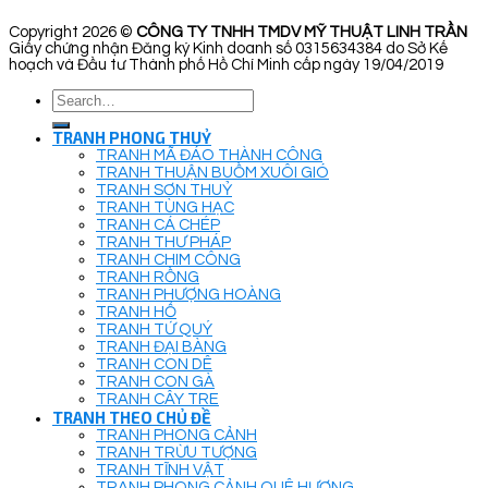
Copyright 2026 ©
CÔNG TY TNHH TMDV MỸ THUẬT LINH TRẦN
Giấy chứng nhận Đăng ký Kinh doanh số 0315634384 do Sở Kế
hoạch và Đầu tư Thành phố Hồ Chí Minh cấp ngày 19/04/2019
Search
for:
TRANH PHONG THUỶ
TRANH MÃ ĐÁO THÀNH CÔNG
TRANH THUẬN BUỒM XUÔI GIÓ
TRANH SƠN THUỶ
TRANH TÙNG HẠC
TRANH CÁ CHÉP
TRANH THƯ PHÁP
TRANH CHIM CÔNG
TRANH RỒNG
TRANH PHƯỢNG HOÀNG
TRANH HỔ
TRANH TỨ QUÝ
TRANH ĐẠI BÀNG
TRANH CON DÊ
TRANH CON GÀ
TRANH CÂY TRE
TRANH THEO CHỦ ĐỀ
TRANH PHONG CẢNH
TRANH TRỪU TƯỢNG
TRANH TĨNH VẬT
TRANH PHONG CẢNH QUÊ HƯƠNG