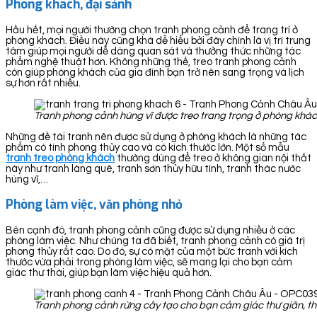
Phòng khách, đại sảnh
Hầu hết, mọi người thường chọn tranh phong cảnh để trang trí ở
phòng khách. Điều này cũng khá dễ hiểu bởi đây chính là vị trí trung
tâm giúp mọi người dễ dàng quan sát và thưởng thức những tác
phẩm nghệ thuật hơn. Không những thế, treo tranh phong cảnh
còn giúp phòng khách của gia đình bạn trở nên sang trọng và lịch
sự hơn rất nhiều.
Tranh phong cảnh hùng vĩ được treo trang trọng ở phòng khá
Những đề tài tranh nên được sử dụng ở phòng khách là những tác
phẩm có tính phong thủy cao và có kích thước lớn. Một số mẫu
tranh treo phòng khách
thường dùng để treo ở không gian nội thất
này như tranh làng quê, tranh sơn thủy hữu tình, tranh thác nước
hùng vĩ,…
Phòng làm việc, văn phòng nhỏ
Bên cạnh đó, tranh phong cảnh cũng được sử dụng nhiều ở các
phòng làm việc. Như chúng ta đã biết, tranh phong cảnh có giá trị
phong thủy rất cao. Do đó, sự có mặt của một bức tranh với kích
thước vừa phải trong phòng làm việc, sẽ mang lại cho bạn cảm
giác thư thái, giúp bạn làm việc hiệu quả hơn.
Tranh phong cảnh rừng cây tạo cho bạn cảm giác thư giãn, th