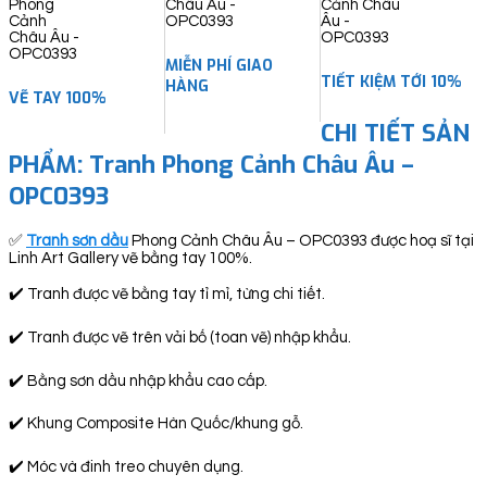
quantity
MIỄN PHÍ GIAO
TIẾT KIỆM TỚI 10%
HÀNG
VẼ TAY 100%
CHI TIẾT SẢN
PHẨM: Tranh Phong Cảnh Châu Âu –
OPC0393
✅
Tranh sơn dầu
Phong Cảnh Châu Âu – OPC0393 được hoạ sĩ tại
Linh Art Gallery vẽ bằng tay 100%.
✔️ Tranh được vẽ bằng tay tỉ mỉ, từng chi tiết.
✔️ Tranh được vẽ trên vải bố (toan vẽ) nhập khẩu.
✔️ Bằng sơn dầu nhập khẩu cao cấp.
✔️ Khung Composite Hàn Quốc/khung gỗ.
✔️ Móc và đinh treo chuyên dụng.