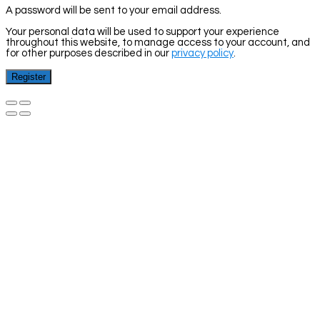
A password will be sent to your email address.
Your personal data will be used to support your experience
throughout this website, to manage access to your account, and
for other purposes described in our
privacy policy
.
Register