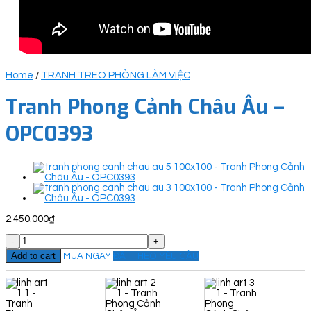
Home
/
TRANH TREO PHÒNG LÀM VIỆC
Tranh Phong Cảnh Châu Âu –
OPC0393
2.450.000
₫
Tranh
Phong
Add to cart
MUA NGAY
ĐẶT THEO YÊU CẦU
Cảnh
Châu
Âu
-
OPC0393