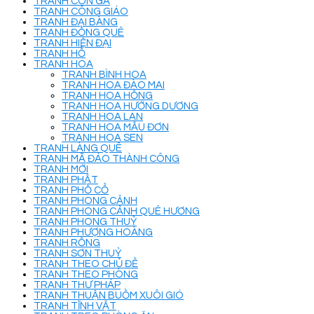
TRANH CON GÀ
TRANH CÔNG GIÁO
TRANH ĐẠI BÀNG
TRANH ĐỒNG QUÊ
TRANH HIỆN ĐẠI
TRANH HỔ
TRANH HOA
TRANH BÌNH HOA
TRANH HOA ĐÀO MAI
TRANH HOA HỒNG
TRANH HOA HƯỚNG DƯƠNG
TRANH HOA LAN
TRANH HOA MẪU ĐƠN
TRANH HOA SEN
TRANH LÀNG QUÊ
TRANH MÃ ĐÁO THÀNH CÔNG
TRANH MỚI
TRANH PHẬT
TRANH PHỐ CỔ
TRANH PHONG CẢNH
TRANH PHONG CẢNH QUÊ HƯƠNG
TRANH PHONG THUỶ
TRANH PHƯỢNG HOÀNG
TRANH RỒNG
TRANH SƠN THUỶ
TRANH THEO CHỦ ĐỀ
TRANH THEO PHÒNG
TRANH THƯ PHÁP
TRANH THUẬN BUỒM XUÔI GIÓ
TRANH TĨNH VẬT