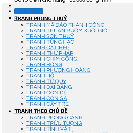
Đã tô điểm cho hàng 100.000 công trình
Góc Tư Vấn
0
TRANH PHONG THUỶ
TRANH MÃ ĐÁO THÀNH CÔNG
TRANH THUẬN BUỒM XUÔI GIÓ
TRANH SƠN THUỶ
TRANH TÙNG HẠC
TRANH CÁ CHÉP
TRANH THƯ PHÁP
TRANH CHIM CÔNG
TRANH RỒNG
TRANH PHƯỢNG HOÀNG
TRANH HỔ
TRANH TỨ QUÝ
TRANH ĐẠI BÀNG
TRANH CON DÊ
TRANH CON GÀ
TRANH CÂY TRE
TRANH THEO CHỦ ĐỀ
TRANH PHONG CẢNH
TRANH TRỪU TƯỢNG
TRANH TĨNH VẬT