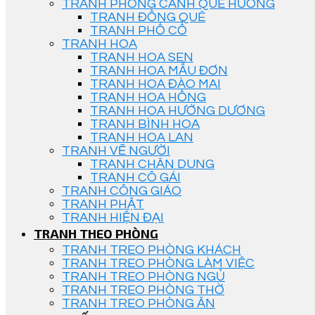
TRANH PHONG CẢNH QUÊ HƯƠNG
TRANH ĐỒNG QUÊ
TRANH PHỐ CỔ
TRANH HOA
TRANH HOA SEN
TRANH HOA MẪU ĐƠN
TRANH HOA ĐÀO MAI
TRANH HOA HỒNG
TRANH HOA HƯỚNG DƯƠNG
TRANH BÌNH HOA
TRANH HOA LAN
TRANH VẼ NGƯỜI
TRANH CHÂN DUNG
TRANH CÔ GÁI
TRANH CÔNG GIÁO
TRANH PHẬT
TRANH HIỆN ĐẠI
TRANH THEO PHÒNG
TRANH TREO PHÒNG KHÁCH
TRANH TREO PHÒNG LÀM VIỆC
TRANH TREO PHÒNG NGỦ
TRANH TREO PHÒNG THỜ
TRANH TREO PHÒNG ĂN