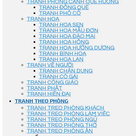
TRANH PHONG CẢNH QUÊ HƯƠNG
TRANH ĐỒNG QUÊ
TRANH PHỐ CỔ
TRANH HOA
TRANH HOA SEN
TRANH HOA MẪU ĐƠN
TRANH HOA ĐÀO MAI
TRANH HOA HỒNG
TRANH HOA HƯỚNG DƯƠNG
TRANH BÌNH HOA
TRANH HOA LAN
TRANH VẼ NGƯỜI
TRANH CHÂN DUNG
TRANH CÔ GÁI
TRANH CÔNG GIÁO
TRANH PHẬT
TRANH HIỆN ĐẠI
TRANH THEO PHÒNG
TRANH TREO PHÒNG KHÁCH
TRANH TREO PHÒNG LÀM VIỆC
TRANH TREO PHÒNG NGỦ
TRANH TREO PHÒNG THỜ
TRANH TREO PHÒNG ĂN