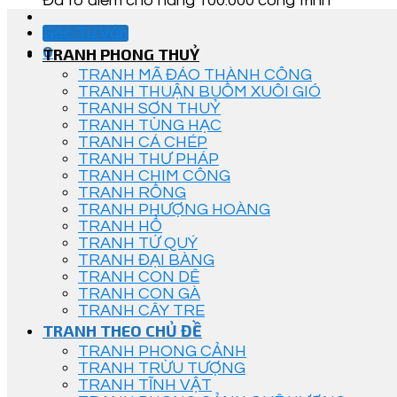
Đã tô điểm cho hàng 100.000 công trình
Góc Tư Vấn
0
TRANH PHONG THUỶ
TRANH MÃ ĐÁO THÀNH CÔNG
TRANH THUẬN BUỒM XUÔI GIÓ
TRANH SƠN THUỶ
TRANH TÙNG HẠC
TRANH CÁ CHÉP
TRANH THƯ PHÁP
TRANH CHIM CÔNG
TRANH RỒNG
TRANH PHƯỢNG HOÀNG
TRANH HỔ
TRANH TỨ QUÝ
TRANH ĐẠI BÀNG
TRANH CON DÊ
TRANH CON GÀ
TRANH CÂY TRE
TRANH THEO CHỦ ĐỀ
TRANH PHONG CẢNH
TRANH TRỪU TƯỢNG
TRANH TĨNH VẬT