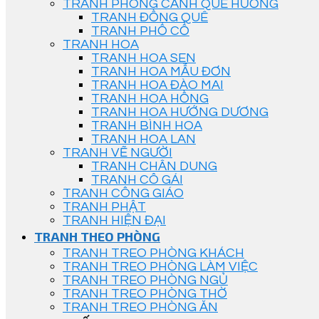
TRANH PHONG CẢNH QUÊ HƯƠNG
TRANH ĐỒNG QUÊ
TRANH PHỐ CỔ
TRANH HOA
TRANH HOA SEN
TRANH HOA MẪU ĐƠN
TRANH HOA ĐÀO MAI
TRANH HOA HỒNG
TRANH HOA HƯỚNG DƯƠNG
TRANH BÌNH HOA
TRANH HOA LAN
TRANH VẼ NGƯỜI
TRANH CHÂN DUNG
TRANH CÔ GÁI
TRANH CÔNG GIÁO
TRANH PHẬT
TRANH HIỆN ĐẠI
TRANH THEO PHÒNG
TRANH TREO PHÒNG KHÁCH
TRANH TREO PHÒNG LÀM VIỆC
TRANH TREO PHÒNG NGỦ
TRANH TREO PHÒNG THỜ
TRANH TREO PHÒNG ĂN