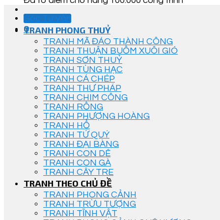
Đã tô điểm cho hàng 100.000 công trình
Góc Tư Vấn
0
TRANH PHONG THUỶ
TRANH MÃ ĐÁO THÀNH CÔNG
TRANH THUẬN BUỒM XUÔI GIÓ
TRANH SƠN THUỶ
TRANH TÙNG HẠC
TRANH CÁ CHÉP
TRANH THƯ PHÁP
TRANH CHIM CÔNG
TRANH RỒNG
TRANH PHƯỢNG HOÀNG
TRANH HỔ
TRANH TỨ QUÝ
TRANH ĐẠI BÀNG
TRANH CON DÊ
TRANH CON GÀ
TRANH CÂY TRE
TRANH THEO CHỦ ĐỀ
TRANH PHONG CẢNH
TRANH TRỪU TƯỢNG
TRANH TĨNH VẬT