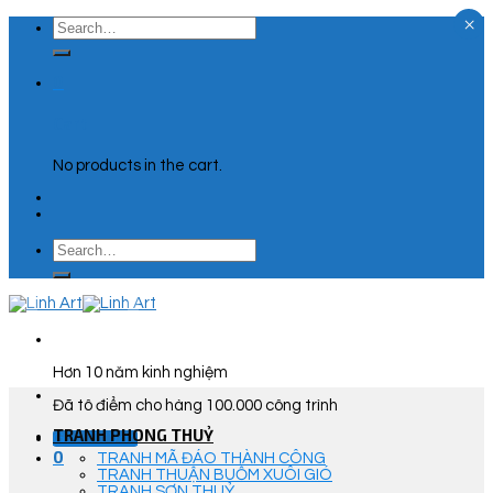
×
Skip
Search
to
for:
content
0
Cart
No products in the cart.
Search
for:
Hơn 10 năm kinh nghiệm
Đã tô điểm cho hàng 100.000 công trình
TRANH PHONG THUỶ
Góc Tư Vấn
0
TRANH MÃ ĐÁO THÀNH CÔNG
TRANH THUẬN BUỒM XUÔI GIÓ
TRANH SƠN THUỶ