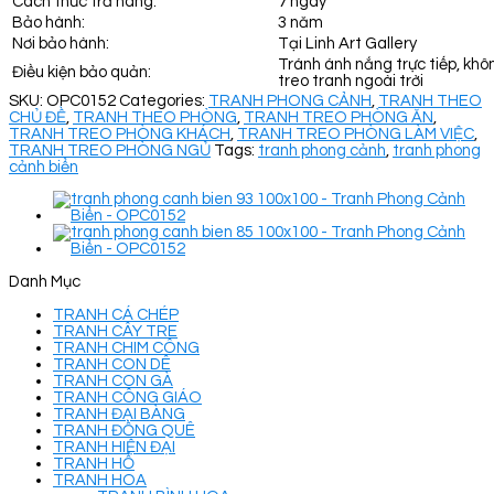
Cách thức trả hàng:
7 ngày
Bảo hành:
3 năm
Nơi bảo hành:
Tại Linh Art Gallery
Tránh ánh nắng trực tiếp, khô
Điều kiện bảo quản:
treo tranh ngoài trời
SKU:
OPC0152
Categories:
TRANH PHONG CẢNH
,
TRANH THEO
CHỦ ĐỀ
,
TRANH THEO PHÒNG
,
TRANH TREO PHÒNG ĂN
,
TRANH TREO PHÒNG KHÁCH
,
TRANH TREO PHÒNG LÀM VIỆC
,
TRANH TREO PHÒNG NGỦ
Tags:
tranh phong cảnh
,
tranh phong
cảnh biển
Danh Mục
TRANH CÁ CHÉP
TRANH CÂY TRE
TRANH CHIM CÔNG
TRANH CON DÊ
TRANH CON GÀ
TRANH CÔNG GIÁO
TRANH ĐẠI BÀNG
TRANH ĐỒNG QUÊ
TRANH HIỆN ĐẠI
TRANH HỔ
TRANH HOA