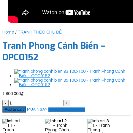
Home
/
TRANH THEO CHỦ ĐỀ
Tranh Phong Cảnh Biển –
OPC0152
1.800.000
₫
Tranh
Phong
Add to cart
MUA NGAY
ĐẶT THEO YÊU CẦU
Cảnh
Biển
-
OPC0152
quantity