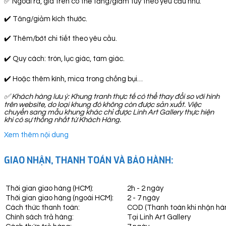
✅ Ngoài ra, giá trên có thể tăng/giảm tuỳ theo yêu cầu như:
✔️ Tăng/giảm kích thước.
✔️ Thêm/bớt chi tiết theo yêu cầu.
✔️ Quy cách: tròn, lục giác, tam giác.
✔️ Hoặc thêm kính, mica trong chống bụi…
✅
Khách hàng lưu ý: Khung tranh thực tế có thể thay đổi so với hình
trên website, do loại khung đó không còn được sản xuất. Việc
chuyển sang mẫu khung khác chỉ được Linh Art Gallery thực hiện
khi có sự thống nhất từ Khách Hàng.
Xem thêm nội dung
GIAO NHẬN, THANH TOÁN VÀ BẢO HÀNH:
Thời gian giao hàng (HCM):
2h - 2 ngày
Thời gian giao hàng (ngoài HCM):
2 - 7 ngày
Cách thức thanh toán:
COD (Thanh toán khi nhận hà
Chính sách trả hàng:
Tại Linh Art Gallery