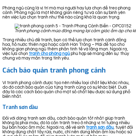
Phòng ngủ cũng là vị trí mà mọi người hay lựa chọn để treo phong
cảnh. Phòng ngủ là một không gian riêng tư và cần sự bình yên
nên việc lựa chọn tranh như thế nào cũng khá là quan trọng.
Tranh phong cảnh mùa đông mang lại cảm giác ấm áp cho k
Trong nhiều chủ đề tranh, bạn có thể lựa chọn tranh cánh đồng
hoa, hồ nước thiên nga hoặc cảnh Hòn Trống – Mái để tạo cho
không gian phòng ngủ thêm phần tinh tế và lãng mạn. Ngoài ra,
việc lựa chọn
tranh cho phòng ngủ
phù hợp sẽ mang đến sự thủy
chung và may mắn trong tình yêu.
Cách bảo quản tranh phong cảnh
Vì tranh phong cảnh được tạo nên nhiều loại chất liệu khác nhau,
do đó cách bảo quản của từng tranh cũng có sự khác biệt. Dưới
đây là các cách bảo quản cho một số chất liệu được sử dụng phổ
biến nhất.
Tranh sơn dầu
Đối với dòng tranh sơn dầu, cách bảo quản tốt nhất giúp tranh
không bị phai màu, đó là cần tránh treo ở những vị trí tường nhiều
bụi bẩn hoặc ẩm mốc. Ngoài ra, để vệ sinh
tranh sơn dầu
, tuyệt đối
không dùng chất tẩy rửa, nước, chỉ nên dùng khăn ẩm lau hoặc sử