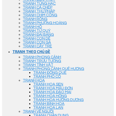
TRANH TÙNG HẠC
TRANH CÁ CHÉP
TRANH THƯ PHÁP
TRANH CHIM CÔNG
TRANH RỒNG
TRANH PHƯỢNG HOÀNG
TRANH HỔ
TRANH TỨ QUÝ
TRANH ĐẠI BÀNG
TRANH CON DÊ
TRANH CON GÀ
TRANH CÂY TRE
TRANH THEO CHỦ ĐỀ
TRANH PHONG CẢNH
TRANH TRỪU TƯỢNG
TRANH TĨNH VẬT
TRANH PHONG CẢNH QUÊ HƯƠNG
TRANH ĐỒNG QUÊ
TRANH PHỐ CỔ
TRANH HOA
TRANH HOA SEN
TRANH HOA MẪU ĐƠN
TRANH HOA ĐÀO MAI
TRANH HOA HỒNG
TRANH HOA HƯỚNG DƯƠNG
TRANH BÌNH HOA
TRANH HOA LAN
TRANH VẼ NGƯỜI
TRANH CHÂN DUNG