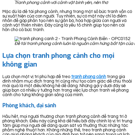
Tranh phong cảnh với cảnh vật bình yên, nên thơ
Mặc dù là đề tài phong cảnh, nhưng trong một số bức tranh vẫn có
sự xuất hiện của con người. Tuy nhiên, sự có mặt này chỉ là điểm
nhấn để góp phần tạo nên sự gắn bó, hòa hợp giữa con người và
cảnh vật thiên nhiên. Đây cũng là yếu tố chính giúp tạo nên cái
hồn cho cả bức tranh.
Đề tài tranh phong cảnh luôn là nguồn cảm hứng bất tận của 
Lựa chọn tranh phong cảnh cho mọi
không gian
Lựa chọn một vị trí phù hợp để treo
tranh ph
ong cảnh
trong gia
đình nhằm mục đích trang trí cũng như tạo cảm giác dễ chịu thoải
mái quả là một điều không hề dễ dàng. Những gợi ý dưới đây sẽ
giúp bạn có nhiều ý tưởng hơn trong việc lựa chọn tranh về phong
cảnh cho từng không gian sống của mình.
Phòng khách, đại sảnh
Hầu hết, mọi người thường chọn tranh phong cảnh để trang trí ở
phòng khách. Điều này cũng khá dễ hiểu bởi đây chính là vị trí trung
tâm giúp mọi người dễ dàng quan sát và thưởng thức những tác
phẩm nghệ thuật hơn. Không những thế, treo tranh phong cảnh
còn giúp phòng khách của gia đình bạn trở nên sang trọng và lịch