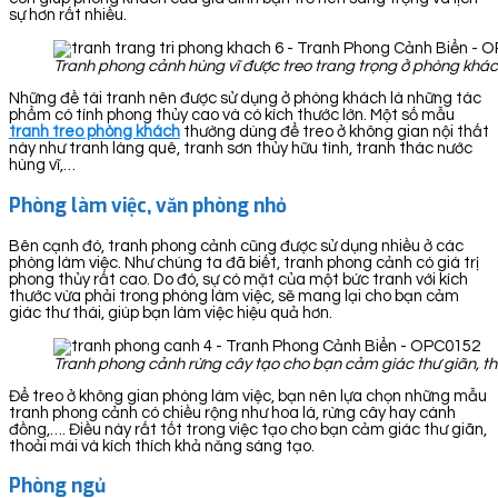
sự hơn rất nhiều.
Tranh phong cảnh hùng vĩ được treo trang trọng ở phòng khá
Những đề tài tranh nên được sử dụng ở phòng khách là những tác
phẩm có tính phong thủy cao và có kích thước lớn. Một số mẫu
tranh treo phòng khách
thường dùng để treo ở không gian nội thất
này như tranh làng quê, tranh sơn thủy hữu tình, tranh thác nước
hùng vĩ,…
Phòng làm việc, văn phòng nhỏ
Bên cạnh đó, tranh phong cảnh cũng được sử dụng nhiều ở các
phòng làm việc. Như chúng ta đã biết, tranh phong cảnh có giá trị
phong thủy rất cao. Do đó, sự có mặt của một bức tranh với kích
thước vừa phải trong phòng làm việc, sẽ mang lại cho bạn cảm
giác thư thái, giúp bạn làm việc hiệu quả hơn.
Tranh phong cảnh rừng cây tạo cho bạn cảm giác thư giãn, th
Để treo ở không gian phòng làm việc, bạn nên lựa chọn những mẫu
tranh phong cảnh có chiều rộng như hoa lá, rừng cây hay cánh
đồng,…. Điều này rất tốt trong việc tạo cho bạn cảm giác thư giãn,
thoải mái và kích thích khả năng sáng tạo.
Phòng ngủ