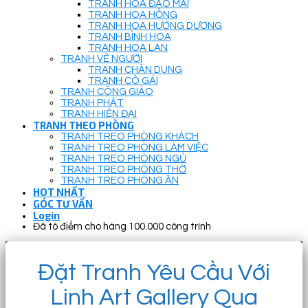
TRANH HOA ĐÀO MAI
TRANH HOA HỒNG
TRANH HOA HƯỚNG DƯƠNG
TRANH BÌNH HOA
TRANH HOA LAN
TRANH VẼ NGƯỜI
TRANH CHÂN DUNG
TRANH CÔ GÁI
TRANH CÔNG GIÁO
TRANH PHẬT
TRANH HIỆN ĐẠI
TRANH THEO PHÒNG
TRANH TREO PHÒNG KHÁCH
TRANH TREO PHÒNG LÀM VIỆC
TRANH TREO PHÒNG NGỦ
TRANH TREO PHÒNG THỜ
TRANH TREO PHÒNG ĂN
HOT NHẤT
GÓC TƯ VẤN
Login
Đã tô điểm cho hàng 100.000 công trình
Đặt Tranh Yêu Cầu Với
Linh Art Gallery Qua