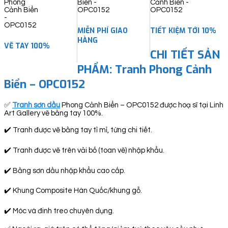
MIỄN PHÍ GIAO
TIẾT KIỆM TỚI 10%
HÀNG
VẼ TAY 100%
CHI TIẾT SẢN
PHẨM: Tranh Phong Cảnh
Biển – OPC0152
✅
Tranh sơn dầu
Phong Cảnh Biển – OPC0152 được hoạ sĩ tại Linh
Art Gallery vẽ bằng tay 100%.
✔️ Tranh được vẽ bằng tay tỉ mỉ, từng chi tiết.
✔️ Tranh được vẽ trên vải bố (toan vẽ) nhập khẩu.
✔️ Bằng sơn dầu nhập khẩu cao cấp.
✔️ Khung Composite Hàn Quốc/khung gỗ.
✔️ Móc và đinh treo chuyên dụng.