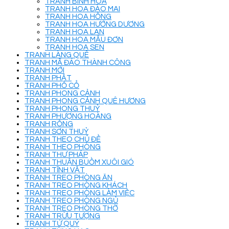
TRANH BÌNH HOA
TRANH HOA ĐÀO MAI
TRANH HOA HỒNG
TRANH HOA HƯỚNG DƯƠNG
TRANH HOA LAN
TRANH HOA MẪU ĐƠN
TRANH HOA SEN
TRANH LÀNG QUÊ
TRANH MÃ ĐÁO THÀNH CÔNG
TRANH MỚI
TRANH PHẬT
TRANH PHỐ CỔ
TRANH PHONG CẢNH
TRANH PHONG CẢNH QUÊ HƯƠNG
TRANH PHONG THUỶ
TRANH PHƯỢNG HOÀNG
TRANH RỒNG
TRANH SƠN THUỶ
TRANH THEO CHỦ ĐỀ
TRANH THEO PHÒNG
TRANH THƯ PHÁP
TRANH THUẬN BUỒM XUÔI GIÓ
TRANH TĨNH VẬT
TRANH TREO PHÒNG ĂN
TRANH TREO PHÒNG KHÁCH
TRANH TREO PHÒNG LÀM VIỆC
TRANH TREO PHÒNG NGỦ
TRANH TREO PHÒNG THỜ
TRANH TRỪU TƯỢNG
TRANH TỨ QUÝ