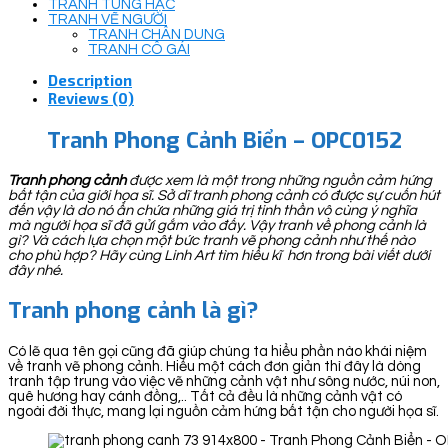
TRANH TÙNG HẠC
TRANH VẼ NGƯỜI
TRANH CHÂN DUNG
TRANH CÔ GÁI
Description
Reviews (0)
Tranh Phong Cảnh Biển – OPC0152
Tranh phong cảnh
được xem là một trong những nguồn cảm hứng
bất tận của giới họa sĩ. Sở dĩ tranh phong cảnh có được sự cuốn hút
đến vậy là do nó ẩn chứa những giá trị tinh thần vô cùng ý nghĩa
mà người họa sĩ đã gửi gắm vào đấy. Vậy tranh về phong cảnh là
gì? Và cách lựa chọn một bức tranh vẽ phong cảnh như thế nào
cho phù hợp? Hãy cùng Linh Art tìm hiểu kĩ hơn trong bài viết dưới
đây nhé.
Tranh phong cảnh là gì?
Có lẽ qua tên gọi cũng đã giúp chúng ta hiểu phần nào khái niệm
về tranh vẽ phong cảnh. Hiểu một cách đơn giản thì đây là dòng
tranh tập trung vào việc vẽ những cảnh vật như sông nước, núi non,
quê hương hay cánh đồng,.. Tất cả đều là những cảnh vật có
ngoài đời thực, mang lại nguồn cảm hứng bất tận cho người họa sĩ.