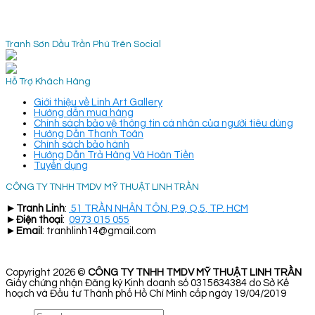
Tranh Sơn Dầu Trần Phú Trên Social
Hỗ Trợ Khách Hàng
Giới thiệu về Linh Art Gallery
Hướng dẫn mua hàng
Chính sách bảo vệ thông tin cá nhân của người tiêu dùng
Hướng Dẫn Thanh Toán
Chính sách bảo hành
Hướng Dẫn Trả Hàng Và Hoàn Tiền
Tuyển dụng
CÔNG TY TNHH TMDV MỸ THUẬT LINH TRẦN
►
Tranh Linh
:
51 TRẦN NHÂN TÔN, P.9, Q.5, TP. HCM
►
Điện thoại
:
0973 015 055
►
Email
: tranhlinh14@gmail.com
Copyright 2026 ©
CÔNG TY TNHH TMDV MỸ THUẬT LINH TRẦN
Giấy chứng nhận Đăng ký Kinh doanh số 0315634384 do Sở Kế
hoạch và Đầu tư Thành phố Hồ Chí Minh cấp ngày 19/04/2019
Search