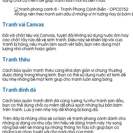
dụng chổi cọ mềm để giúp tranh luôn mới và bền màu.
Không nên treo tranh sơn dầu ở những vị trí tường hay bị bá
Tranh vải Canvas
Đối với chất liệu vải Canvas, tuyệt đối không sử dụng nước ấm hay
các chất tẩy rửa để vệ sinh tranh. Điều này sẽ khiến lớp vải của
tranh bị hỏng, nếu muốn làm sạch vết bẩn, bạn nên dùng một
lượng nhỏ chanh hoặc giấm.
Tranh thêu
Cách bảo quản tranh thêu cũng khá đơn giản vì chúng thường
được đóng trong khung kính. Bạn có thể sử dụng nước xịt kính để
lau nhẹ nhàng bề mặt kính giúp cho tranh luôn sáng bóng.
Tranh đính đá
Cách bảo quản tranh đính đá cũng tương tự như tranh sơn dầu,
bạn có thể dùng chổi cọ mềm để phủi sạch những bụi bẩn bám
trên tranh. Lưu ý nên nhẹ tay để không bị bong đá.
Trên đây là những chia sẻ cơ bản về tranh phong cảnh dành cho
những ai đang có nhu cầu tìm hiểu về dòng tranh này. Hy vọng
rằng bài viết sẽ mang lại những thông tin hữu ích giúp bạn có
những lựa chọn tuyệt vời cho ngôi nhà của mình.