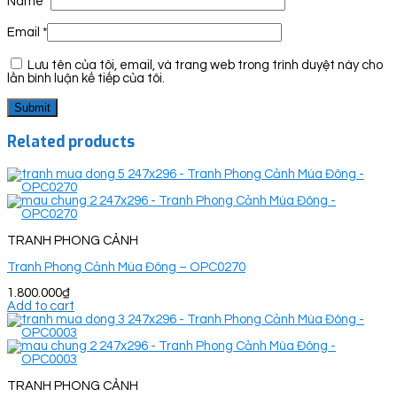
Name
*
Email
*
Lưu tên của tôi, email, và trang web trong trình duyệt này cho
lần bình luận kế tiếp của tôi.
Related products
TRANH PHONG CẢNH
Tranh Phong Cảnh Mùa Đông – OPC0270
1.800.000
₫
Add to cart
TRANH PHONG CẢNH