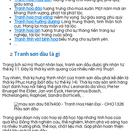
giàu sang.
Tranh hoa đào
tượng trưng cho mùa xuân. Một năm mới an
khang thịnh vượng, phát tài phát lộc.
Tranh hoa mai vàng
:
niềm hy vọng. Sự giàu sang, phú quý.
Tranh hoa hướng dương
: Lòng trung thành, tình thần tích
cực. Mang lại may mắn và tài lộc.
Tranh hoa lan
tượng trưng cho sự thăng tiến trong sự
nghiệp, tài lộc trong cuộc sống.
Tranh tĩnh vật bình hoa
biểu trưng cho sự bình yên.
…
Tranh sơn dầu là gì
Trong lịch sử mỹ thuật nhân loại, tranh sơn dầu được ghi nhận từ
thế kỷ 11. Đây là thời kỳ vinh quang của nhiều nền mỹ thuật.
Tuy nhiên, thời kỳ hưng thịnh nhất của tranh sơn dầu phải kể đến là
thời kỳ Phục Hưng (bắt đầu từ thế kỷ 14). Thời kỳ này sản sinh hàng
loạt danh hoạ nổi tiếng thế giới như: Leonardo da Vinci, Pieter
Bruegel the Elder, Jan van Eyck, Hieronymus Bosch,
Michelangelo, Raphael, Sandro Botticelli,…
Màu sơn dầu
Trong giai đoạn này các hoạ sỹ đã học tập những tinh hoa của
quá khứ. Đồng thời nghiên cứu, thể nghiệm, khám phá và sáng tạo
ra nhiều trường phái, thể loại, chất liệu mới. Góp phần hoàn thiện
chất liệu mới là sơn dầu.