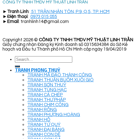
CÔNG TY TNHH TMDV MỸ THUẬT LINH TRẦN
►
Tranh Linh
:
51 TRẦN NHÂN TÔN, P.9, Q.5, TP. HCM
►
Điện thoại
:
0973 015 055
►
Email
: tranhlinh14@gmail.com
Copyright 2026 ©
CÔNG TY TNHH TMDV MỸ THUẬT LINH TRẦN
Giấy chứng nhận Đăng ký Kinh doanh số 0315634384 do Sở Kế
hoạch và Đầu tư Thành phố Hồ Chí Minh cấp ngày 19/04/2019
Search
for:
TRANH PHONG THUỶ
TRANH MÃ ĐÁO THÀNH CÔNG
TRANH THUẬN BUỒM XUÔI GIÓ
TRANH SƠN THUỶ
TRANH TÙNG HẠC
TRANH CÁ CHÉP
TRANH THƯ PHÁP
TRANH CHIM CÔNG
TRANH RỒNG
TRANH PHƯỢNG HOÀNG
TRANH HỔ
TRANH TỨ QUÝ
TRANH ĐẠI BÀNG
TRANH CON DÊ