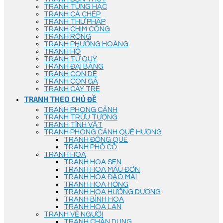
TRANH TÙNG HẠC
TRANH CÁ CHÉP
TRANH THƯ PHÁP
TRANH CHIM CÔNG
TRANH RỒNG
TRANH PHƯỢNG HOÀNG
TRANH HỔ
TRANH TỨ QUÝ
TRANH ĐẠI BÀNG
TRANH CON DÊ
TRANH CON GÀ
TRANH CÂY TRE
TRANH THEO CHỦ ĐỀ
TRANH PHONG CẢNH
TRANH TRỪU TƯỢNG
TRANH TĨNH VẬT
TRANH PHONG CẢNH QUÊ HƯƠNG
TRANH ĐỒNG QUÊ
TRANH PHỐ CỔ
TRANH HOA
TRANH HOA SEN
TRANH HOA MẪU ĐƠN
TRANH HOA ĐÀO MAI
TRANH HOA HỒNG
TRANH HOA HƯỚNG DƯƠNG
TRANH BÌNH HOA
TRANH HOA LAN
TRANH VẼ NGƯỜI
TRANH CHÂN DUNG