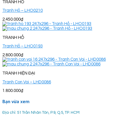
TRANH HỔ
Tranh Hổ – LHO0210
2.450.000
₫
TRANH HỔ
Tranh Hổ – LHO0193
2.800.000
₫
TRANH HIỆN ĐẠI
Tranh Con Voi – LHD0086
1.800.000
₫
Bạn vừa xem
Địa chỉ: 51 Trần Nhân Tôn, P.9, Q.5, TP. HCM