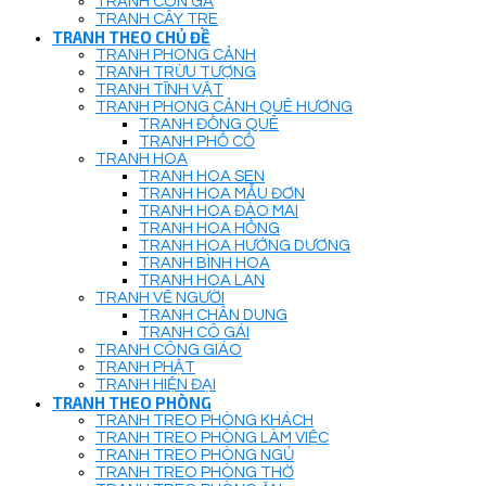
TRANH CON GÀ
TRANH CÂY TRE
TRANH THEO CHỦ ĐỀ
TRANH PHONG CẢNH
TRANH TRỪU TƯỢNG
TRANH TĨNH VẬT
TRANH PHONG CẢNH QUÊ HƯƠNG
TRANH ĐỒNG QUÊ
TRANH PHỐ CỔ
TRANH HOA
TRANH HOA SEN
TRANH HOA MẪU ĐƠN
TRANH HOA ĐÀO MAI
TRANH HOA HỒNG
TRANH HOA HƯỚNG DƯƠNG
TRANH BÌNH HOA
TRANH HOA LAN
TRANH VẼ NGƯỜI
TRANH CHÂN DUNG
TRANH CÔ GÁI
TRANH CÔNG GIÁO
TRANH PHẬT
TRANH HIỆN ĐẠI
TRANH THEO PHÒNG
TRANH TREO PHÒNG KHÁCH
TRANH TREO PHÒNG LÀM VIỆC
TRANH TREO PHÒNG NGỦ
TRANH TREO PHÒNG THỜ