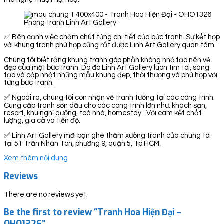
Phòng tranh Linh Art Gallery
✅ Bên cạnh việc chăm chút từng chi tiết của bức tranh. Sự kết hợp
với khung tranh phù hợp cũng rất được Linh Art Gallery quan tâm.
Chúng tôi biết rằng khung tranh góp phần không nhỏ tạo nên vẻ
đẹp của một bức tranh. Do đó Linh Art Gallery luôn tìm tòi, sáng
tạo và cập nhật những mẫu khung đẹp, thời thượng và phù hợp với
từng bức tranh.
✅ Ngoài ra, chúng tôi còn nhận vẽ tranh tường tại các công trình.
Cung cấp tranh sơn dầu cho các công trình lớn như: khách sạn,
resort, khu nghỉ dưỡng, toà nhà, homestay…Với cam kết chất
lượng, giá cả và tiến độ.
✅ Linh Art Gallery mời bạn ghé thăm xưởng tranh của chúng tôi
tại 51 Trần Nhân Tôn, phường 9, quận 5, Tp.HCM.
Xem thêm nội dung
Reviews
There are no reviews yet.
Be the first to review “Tranh Hoa Hiện Đại –