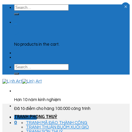
×
Skip
Search
to
for:
content
0
Cart
No products in the cart.
Search
for:
Hơn 10 năm kinh nghiệm
Đã tô điểm cho hàng 100.000 công trình
TRANH PHONG THUỶ
Góc Tư Vấn
0
TRANH MÃ ĐÁO THÀNH CÔNG
TRANH THUẬN BUỒM XUÔI GIÓ
TRANH SƠN THUỶ