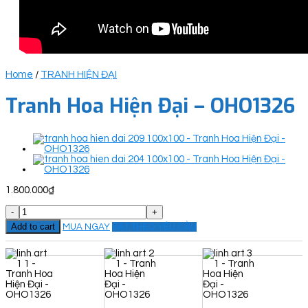
Home
/
TRANH HIỆN ĐẠI
Tranh Hoa Hiện Đại – OHO1326
1.800.000
₫
Tranh
Hoa
Add to cart
MUA NGAY
ĐẶT THEO YÊU CẦU
Hiện
Đại
-
OHO1326
quantity