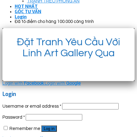
TRANH TREO PHÒNG ĂN
HOT NHẤT
GÓC TƯ VẤN
Login
Đã tô điểm cho hàng 100.000 công trình
Đặt Tranh Yêu Cầu Với
Linh Art Gallery Qua
Login with
Facebook
Login with
Google
Login
Username or email address
*
Password
*
Remember me
Log in