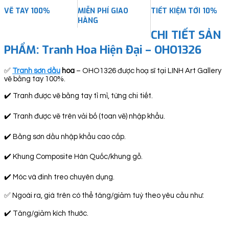
VẼ TAY 100%
MIỄN PHÍ GIAO
TIẾT KIỆM TỚI 10%
HÀNG
CHI TIẾT SẢN
PHẨM:
Tranh Hoa Hiện Đại – OHO1326
✅
Tranh sơn dầu
hoa
– OHO1326 được hoạ sĩ tại LINH Art Gallery
vẽ bằng tay 100%.
✔️ Tranh được vẽ bằng tay tỉ mỉ, từng chi tiết.
✔️ Tranh được vẽ trên vải bố (toan vẽ) nhập khẩu.
✔️ Bằng sơn dầu nhập khẩu cao cấp.
✔️ Khung Composite Hàn Quốc/khung gỗ.
✔️ Móc và đinh treo chuyên dụng.
✅ Ngoài ra, giá trên có thể tăng/giảm tuỳ theo yêu cầu như:
✔️ Tăng/giảm kích thước.