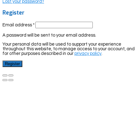
Lost your password?
Register
Email address
*
A password will be sent to your email address.
Your personal data will be used to support your experience
throughout this website, to manage access to your account, and
for other purposes described in our
privacy policy
.
Register