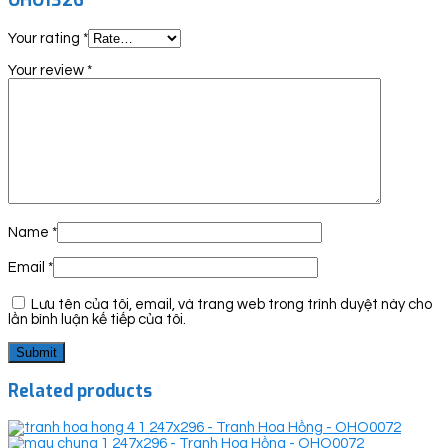
OHO1326”
Your rating
*
Your review
*
Name
*
Email
*
Lưu tên của tôi, email, và trang web trong trình duyệt này cho
lần bình luận kế tiếp của tôi.
Related products