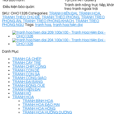
Nơi bảo hành:
Tại Linh Art Gallery
Tránh ánh nắng trực tiếp, khô
Điều kiện bảo quản:
treo tranh ngoài trời
SKU:
OHO1326
Categories:
TRANH HIỆN ĐẠI
,
TRANH HOA
,
TRANH THEO CHỦ ĐỀ
,
TRANH THEO PHÒNG
,
TRANH TREO
PHÒNG ĂN
,
TRANH TREO PHÒNG KHÁCH
,
TRANH TREO
PHÒNG NGỦ
Tags:
tranh hoa
,
tranh hoa hiện đại
Danh Mục
TRANH CÁ CHÉP
TRANH CÂY TRE
TRANH CHIM CÔNG
TRANH CON DÊ
TRANH CON GÀ
TRANH CÔNG GIÁO
TRANH ĐẠI BÀNG
TRANH ĐỒNG QUÊ
TRANH HIỆN ĐẠI
TRANH HỔ
TRANH HOA
TRANH BÌNH HOA
TRANH HOA ĐÀO MAI
TRANH HOA HỒNG
TRANH HOA HƯỚNG DƯƠNG