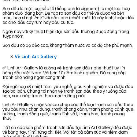
Sơn dầu là một loại sắc tố (tiếng anh là pigment), là một loại hoạ
phẩm dưới dạng bột. Để tạo ra sơn dầu có thể vẽ được và bền
màu, hoạ sĩ nghiền kĩ với dầu lanh (chiết xuất từ cây lanh) hoặc dầu
óc chó, dầu cây rum hay dầu cù túc.
Ngày nay với kỹ thuật hiện đại, sơn dầu thường được đóng trong
tuýp nhôm.
Sơn dầu có độ dẻo cao, không thấm nước và có độ che phủ mạnh.
Về Linh Art Gallery
✅ Linh Art Gallery là xưởng vẽ tranh sơn dầu nghệ thuật uy tín
hàng đầu Việt Nam. Với hơn 10 năm kinh nghiệm. Đã cung cấp
tranh cho hàng ngàn công trình.
Đội ngũ hoạ sỹ nhiệt tâm, yêu nghề, giàu kinh nghiệm và được đào
tạo bài bản. Chúng tôi nhận vẽ tranh sơn dầu theo ý tưởng của
bạn, sao chép tranh theo mọi trường phái.
Linh Art Gallery nhận vẽ/sao chép các thể loại tranh sơn dầu theo
yêu cầu như: chân dung, tranh phong cảnh, tranh phong cảnh quê
hương, tranh đồng quê, tranh tĩnh vật, tranh hoa, tranh phong
thuỷ….
Tất cả các sản phẩm tranh sơn dầu tại Linh Art Gallery đều được
vẽ bằng tay, tỉ mỉ từng chi tiết. Với tất cả cảm xúc và niềm đam
mê nghệ thuật hội hoạ.