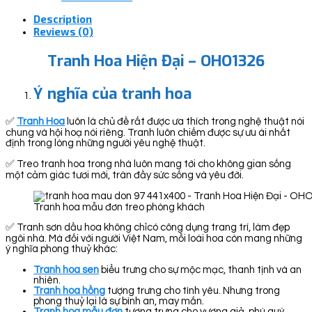
Description
Reviews (0)
Tranh Hoa Hiện Đại – OHO1326
Ý nghĩa của tranh hoa
✅
Tranh Hoa
luôn là chủ đề rất được ưa thích trong nghệ thuật nói
chung và hội hoạ nói riêng. Tranh luôn chiếm được sự ưu ái nhất
định trong lòng những người yêu nghệ thuật.
✅ Treo tranh hoa trong nhà luôn mang tới cho không gian sống
một cảm giác tươi mới, tràn đầy sức sống và yêu đời.
Tranh hoa mẫu đơn treo phòng khách
✅ Tranh sơn dầu hoa không chỉcó công dụng trang trí, làm đẹp
ngôi nhà. Mà đối với người Việt Nam, mỗi loài hoa còn mang những
ý nghĩa phong thuỷ khác:
Tranh hoa sen
biểu trưng cho sự mộc mạc, thanh tịnh và an
nhiên.
Tranh hoa hồng
tượng trưng cho tình yêu. Nhưng trong
phong thuỷ lại là sự bình an, may mắn.
Tranh hoa mẫu đơn
tượng trưng cho vương giả, phú quý,