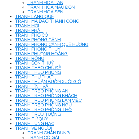
TRANH HOA LAN
TRANH HOA MẪU ĐƠN
TRANH HOA SEN
TRANH LÀNG QUÊ
TRANH MÃ ĐÁO THÀNH CÔNG
TRANH MỚI
TRANH PHẬT
TRANH PHỐ CỔ
TRANH PHONG CẢNH
TRANH PHONG CẢNH QUÊ HƯƠNG
TRANH PHONG THUỶ
TRANH PHƯỢNG HOÀNG
TRANH RỒNG
TRANH SƠN THUỶ
TRANH THEO CHỦ ĐỀ
TRANH THEO PHÒNG
TRANH THƯ PHÁP
TRANH THUẬN BUỒM XUÔI GIÓ
TRANH TĨNH VẬT
TRANH TREO PHÒNG ĂN
TRANH TREO PHÒNG KHÁCH
TRANH TREO PHÒNG LÀM VIỆC
TRANH TREO PHÒNG NGỦ
TRANH TREO PHÒNG THỜ
TRANH TRỪU TƯỢNG
TRANH TỨ QUÝ
TRANH TÙNG HẠC
TRANH VẼ NGƯỜI
TRANH CHÂN DUNG
TRANH CÔ GÁI