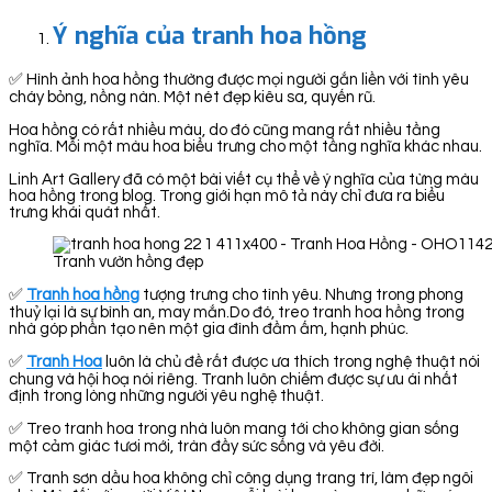
Ý nghĩa của tranh hoa hồng
✅ Hình ảnh hoa hồng thường được mọi người gắn liền với tình yêu
cháy bỏng, nồng nàn. Một nét đẹp kiêu sa, quyến rũ.
Hoa hồng có rất nhiều màu, do đó cũng mang rất nhiều tầng
nghĩa. Mỗi một màu hoa biểu trưng cho một tầng nghĩa khác nhau.
Linh Art Gallery đã có một bài viết cụ thể về ý nghĩa của từng màu
hoa hồng trong blog. Trong giới hạn mô tả này chỉ đưa ra biểu
trưng khái quát nhất.
Tranh vườn hồng đẹp
✅
Tranh hoa hồng
tượng trưng cho tình yêu. Nhưng trong phong
thuỷ lại là sự bình an, may mắn.Do đó, treo tranh hoa hồng trong
nhà góp phần tạo nên một gia đình đầm ấm, hạnh phúc.
✅
Tranh Hoa
luôn là chủ đề rất được ưa thích trong nghệ thuật nói
chung và hội hoạ nói riêng. Tranh luôn chiếm được sự ưu ái nhất
định trong lòng những người yêu nghệ thuật.
✅ Treo tranh hoa trong nhà luôn mang tới cho không gian sống
một cảm giác tươi mới, tràn đầy sức sống và yêu đời.
✅ Tranh sơn dầu hoa không chỉ công dụng trang trí, làm đẹp ngôi