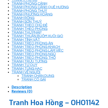
TRANH PHONG CẢNH
TRANH PHONG CẢNH QUÊ HƯƠNG
TRANH PHONG THUỶ
TRANH PHƯỢNG HOÀNG
TRANH RỒNG
TRANH SƠN THUỶ
TRANH THEO CHỦ ĐỀ
TRANH THEO PHÒNG
TRANH THƯ PHÁP
TRANH THUẬN BUỒM XUÔI GIÓ
TRANH TĨNH VẬT
TRANH TREO PHÒNG ĂN
TRANH TREO PHÒNG KHÁCH
TRANH TREO PHÒNG LÀM VIỆC
TRANH TREO PHÒNG NGỦ
TRANH TREO PHÒNG THỜ
TRANH TRỪU TƯỢNG
TRANH TỨ QUÝ
TRANH TÙNG HẠC
TRANH VẼ NGƯỜI
TRANH CHÂN DUNG
TRANH CÔ GÁI
Description
Reviews (0)
Tranh Hoa Hồng – OHO1142