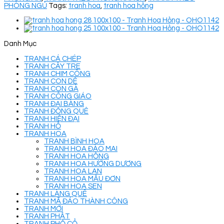
PHÒNG NGỦ
Tags:
tranh hoa
,
tranh hoa hồng
Danh Mục
TRANH CÁ CHÉP
TRANH CÂY TRE
TRANH CHIM CÔNG
TRANH CON DÊ
TRANH CON GÀ
TRANH CÔNG GIÁO
TRANH ĐẠI BÀNG
TRANH ĐỒNG QUÊ
TRANH HIỆN ĐẠI
TRANH HỔ
TRANH HOA
TRANH BÌNH HOA
TRANH HOA ĐÀO MAI
TRANH HOA HỒNG
TRANH HOA HƯỚNG DƯƠNG
TRANH HOA LAN
TRANH HOA MẪU ĐƠN
TRANH HOA SEN
TRANH LÀNG QUÊ
TRANH MÃ ĐÁO THÀNH CÔNG
TRANH MỚI
TRANH PHẬT
TRANH PHỐ CỔ