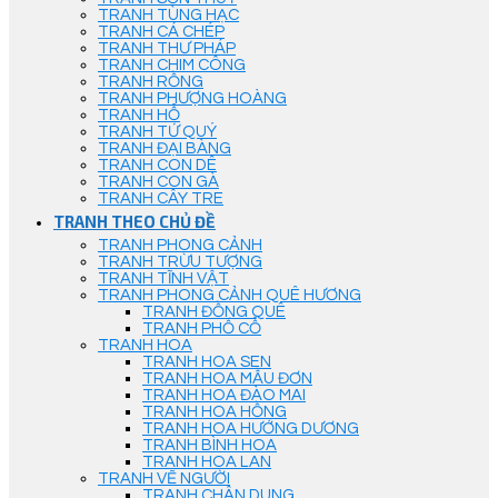
TRANH TÙNG HẠC
TRANH CÁ CHÉP
TRANH THƯ PHÁP
TRANH CHIM CÔNG
TRANH RỒNG
TRANH PHƯỢNG HOÀNG
TRANH HỔ
TRANH TỨ QUÝ
TRANH ĐẠI BÀNG
TRANH CON DÊ
TRANH CON GÀ
TRANH CÂY TRE
TRANH THEO CHỦ ĐỀ
TRANH PHONG CẢNH
TRANH TRỪU TƯỢNG
TRANH TĨNH VẬT
TRANH PHONG CẢNH QUÊ HƯƠNG
TRANH ĐỒNG QUÊ
TRANH PHỐ CỔ
TRANH HOA
TRANH HOA SEN
TRANH HOA MẪU ĐƠN
TRANH HOA ĐÀO MAI
TRANH HOA HỒNG
TRANH HOA HƯỚNG DƯƠNG
TRANH BÌNH HOA
TRANH HOA LAN
TRANH VẼ NGƯỜI
TRANH CHÂN DUNG