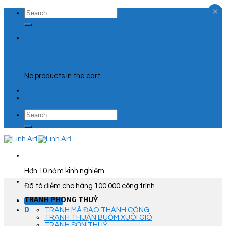
×
Skip
Search
to
for:
content
0
Cart
No products in the cart.
Search
for:
Hơn 10 năm kinh nghiệm
Đã tô điểm cho hàng 100.000 công trình
TRANH PHONG THUỶ
Góc Tư Vấn
0
TRANH MÃ ĐÁO THÀNH CÔNG
TRANH THUẬN BUỒM XUÔI GIÓ
TRANH SƠN THUỶ