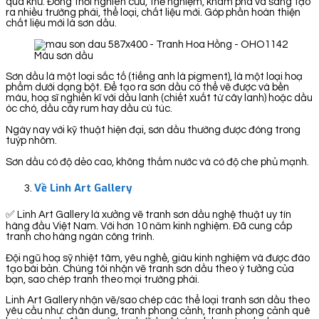
quá khứ. Đồng thời nghiên cứu, thể nghiệm, khám phá và sáng tạo
ra nhiều trường phái, thể loại, chất liệu mới. Góp phần hoàn thiện
chất liệu mới là sơn dầu.
Màu sơn dầu
Sơn dầu là một loại sắc tố (tiếng anh là pigment), là một loại hoạ
phẩm dưới dạng bột. Để tạo ra sơn dầu có thể vẽ được và bền
màu, hoạ sĩ nghiền kĩ với dầu lanh (chiết xuất từ cây lanh) hoặc dầu
óc chó, dầu cây rum hay dầu cù túc.
Ngày nay với kỹ thuật hiện đại, sơn dầu thường được đóng trong
tuýp nhôm.
Sơn dầu có độ dẻo cao, không thấm nước và có độ che phủ mạnh.
Về Linh Art Gallery
✅ Linh Art Gallery là xưởng vẽ tranh sơn dầu nghệ thuật uy tín
hàng đầu Việt Nam. Với hơn 10 năm kinh nghiệm. Đã cung cấp
tranh cho hàng ngàn công trình.
Đội ngũ hoạ sỹ nhiệt tâm, yêu nghề, giàu kinh nghiệm và được đào
tạo bài bản. Chúng tôi nhận vẽ tranh sơn dầu theo ý tưởng của
bạn, sao chép tranh theo mọi trường phái.
Linh Art Gallery nhận vẽ/sao chép các thể loại tranh sơn dầu theo
yêu cầu như: chân dung, tranh phong cảnh, tranh phong cảnh quê