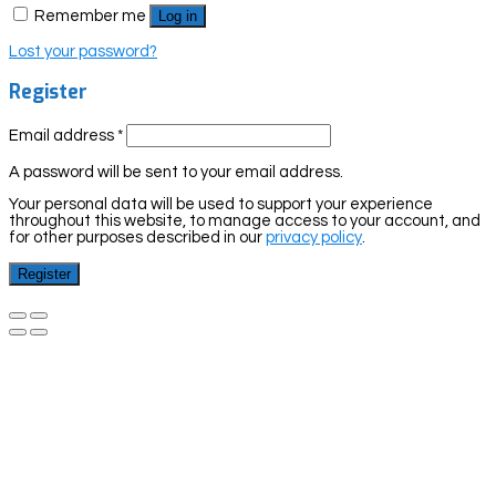
Remember me
Log in
Lost your password?
Register
Email address
*
A password will be sent to your email address.
Your personal data will be used to support your experience
throughout this website, to manage access to your account, and
for other purposes described in our
privacy policy
.
Register