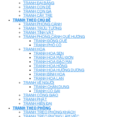
TRANH ĐẠI BÀNG
TRANH CON DÊ
TRANH CON GÀ
TRANH CÂY TRE
TRANH THEO CHỦ ĐỀ
TRANH PHONG CẢNH
TRANH TRỪU TƯỢNG
TRANH TĨNH VẬT
TRANH PHONG CẢNH QUÊ HƯƠNG
TRANH ĐỒNG QUÊ
TRANH PHỐ CỔ
TRANH HOA
TRANH HOA SEN
TRANH HOA MẪU ĐƠN
TRANH HOA ĐÀO MAI
TRANH HOA HỒNG
TRANH HOA HƯỚNG DƯƠNG
TRANH BÌNH HOA
TRANH HOA LAN
TRANH VẼ NGƯỜI
TRANH CHÂN DUNG
TRANH CÔ GÁI
TRANH CÔNG GIÁO
TRANH PHẬT
TRANH HIỆN ĐẠI
TRANH THEO PHÒNG
TRANH TREO PHÒNG KHÁCH
TRANH TREO PHÒNG LÀM VIỆC