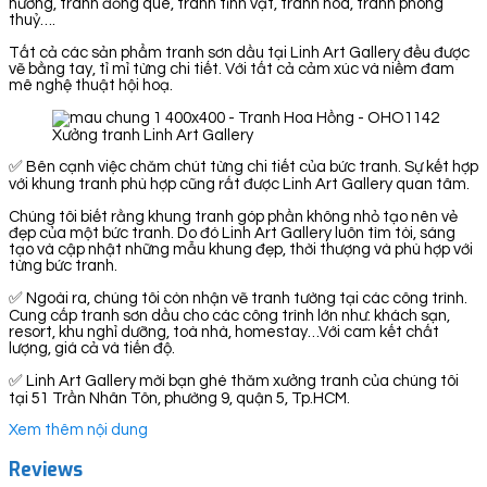
hương, tranh đồng quê, tranh tĩnh vật, tranh hoa, tranh phong
thuỷ….
Tất cả các sản phẩm tranh sơn dầu tại Linh Art Gallery đều được
vẽ bằng tay, tỉ mỉ từng chi tiết. Với tất cả cảm xúc và niềm đam
mê nghệ thuật hội hoạ.
Xưởng tranh Linh Art Gallery
✅ Bên cạnh việc chăm chút từng chi tiết của bức tranh. Sự kết hợp
với khung tranh phù hợp cũng rất được Linh Art Gallery quan tâm.
Chúng tôi biết rằng khung tranh góp phần không nhỏ tạo nên vẻ
đẹp của một bức tranh. Do đó Linh Art Gallery luôn tìm tòi, sáng
tạo và cập nhật những mẫu khung đẹp, thời thượng và phù hợp với
từng bức tranh.
✅ Ngoài ra, chúng tôi còn nhận vẽ tranh tường tại các công trình.
Cung cấp tranh sơn dầu cho các công trình lớn như: khách sạn,
resort, khu nghỉ dưỡng, toà nhà, homestay…Với cam kết chất
lượng, giá cả và tiến độ.
✅ Linh Art Gallery mời bạn ghé thăm xưởng tranh của chúng tôi
tại 51 Trần Nhân Tôn, phường 9, quận 5, Tp.HCM.
Xem thêm nội dung
Reviews