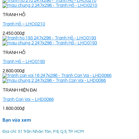
TRANH HỔ
Tranh Hổ – LHO0210
2.450.000
₫
TRANH HỔ
Tranh Hổ – LHO0193
2.800.000
₫
TRANH HIỆN ĐẠI
Tranh Con Voi – LHD0086
1.800.000
₫
Bạn vừa xem
Địa chỉ: 51 Trần Nhân Tôn, P.9, Q.5, TP. HCM