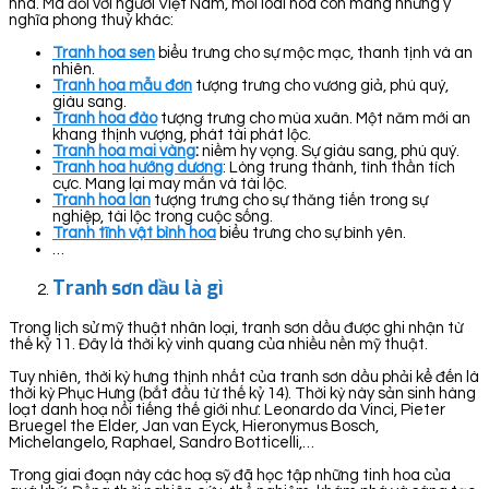
nhà. Mà đối với người Việt Nam, mỗi loài hoa còn mang những ý
nghĩa phong thuỷ khác:
Tranh hoa sen
biểu trưng cho sự mộc mạc, thanh tịnh và an
nhiên.
Tranh hoa mẫu đơn
tượng trưng cho vương giả, phú quý,
giàu sang.
Tranh hoa đào
tượng trưng cho mùa xuân. Một năm mới an
khang thịnh vượng, phát tài phát lộc.
Tranh hoa mai vàng
:
niềm hy vọng. Sự giàu sang, phú quý.
Tranh hoa hướng dương
: Lòng trung thành, tình thần tích
cực. Mang lại may mắn và tài lộc.
Tranh hoa lan
tượng trưng cho sự thăng tiến trong sự
nghiệp, tài lộc trong cuộc sống.
Tranh tĩnh vật bình hoa
biểu trưng cho sự bình yên.
…
Tranh sơn dầu là gì
Trong lịch sử mỹ thuật nhân loại, tranh sơn dầu được ghi nhận từ
thế kỷ 11. Đây là thời kỳ vinh quang của nhiều nền mỹ thuật.
Tuy nhiên, thời kỳ hưng thịnh nhất của tranh sơn dầu phải kể đến là
thời kỳ Phục Hưng (bắt đầu từ thế kỷ 14). Thời kỳ này sản sinh hàng
loạt danh hoạ nổi tiếng thế giới như: Leonardo da Vinci, Pieter
Bruegel the Elder, Jan van Eyck, Hieronymus Bosch,
Michelangelo, Raphael, Sandro Botticelli,…
Trong giai đoạn này các hoạ sỹ đã học tập những tinh hoa của