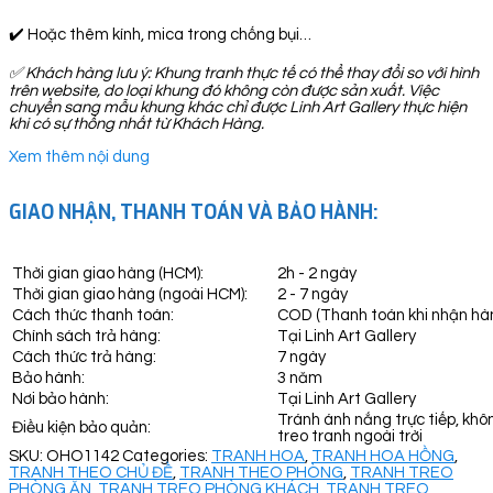
✔️ Hoặc thêm kính, mica trong chống bụi…
✅
Khách hàng lưu ý: Khung tranh thực tế có thể thay đổi so với hình
trên website, do loại khung đó không còn được sản xuất. Việc
chuyển sang mẫu khung khác chỉ được Linh Art Gallery thực hiện
khi có sự thống nhất từ Khách Hàng.
Xem thêm nội dung
GIAO NHẬN, THANH TOÁN VÀ BẢO HÀNH:
Thời gian giao hàng (HCM):
2h - 2 ngày
Thời gian giao hàng (ngoài HCM):
2 - 7 ngày
Cách thức thanh toán:
COD (Thanh toán khi nhận hà
Chính sách trả hàng:
Tại Linh Art Gallery
Cách thức trả hàng:
7 ngày
Bảo hành:
3 năm
Nơi bảo hành:
Tại Linh Art Gallery
Tránh ánh nắng trực tiếp, khô
Điều kiện bảo quản:
treo tranh ngoài trời
SKU:
OHO1142
Categories:
TRANH HOA
,
TRANH HOA HỒNG
,
TRANH THEO CHỦ ĐỀ
,
TRANH THEO PHÒNG
,
TRANH TREO
PHÒNG ĂN
,
TRANH TREO PHÒNG KHÁCH
,
TRANH TREO