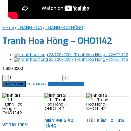
Home
/
TRANH HOA
/
TRANH HOA HỒNG
Tranh Hoa Hồng – OHO1142
1.800.000
₫
Tranh
Hoa
Add to cart
MUA NGAY
ĐẶT THEO YÊU CẦU
Hồng
-
OHO1142
quantity
MIỄN PHÍ GIAO
TIẾT KIỆM TỚI 10%
VẼ TAY 100%
HÀNG