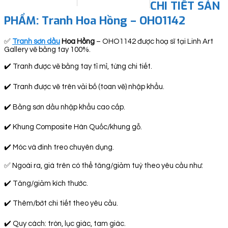
CHI TIẾT SẢN
PHẨM: Tranh Hoa Hồng – OHO1142
✅
Tranh sơn dầu
Hoa Hồng
– OHO1142 được hoạ sĩ tại Linh Art
Gallery vẽ bằng tay 100%.
✔️ Tranh được vẽ bằng tay tỉ mỉ, từng chi tiết.
✔️ Tranh được vẽ trên vải bố (toan vẽ) nhập khẩu.
✔️ Bằng sơn dầu nhập khẩu cao cấp.
✔️ Khung Composite Hàn Quốc/khung gỗ.
✔️ Móc và đinh treo chuyên dụng.
✅ Ngoài ra, giá trên có thể tăng/giảm tuỳ theo yêu cầu như:
✔️ Tăng/giảm kích thước.
✔️ Thêm/bớt chi tiết theo yêu cầu.
✔️ Quy cách: tròn, lục giác, tam giác.