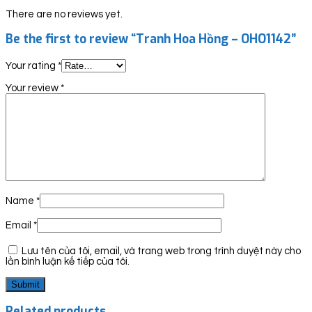
There are no reviews yet.
Be the first to review “Tranh Hoa Hồng – OHO1142”
Your rating
*
Your review
*
Name
*
Email
*
Lưu tên của tôi, email, và trang web trong trình duyệt này cho
lần bình luận kế tiếp của tôi.
Related products