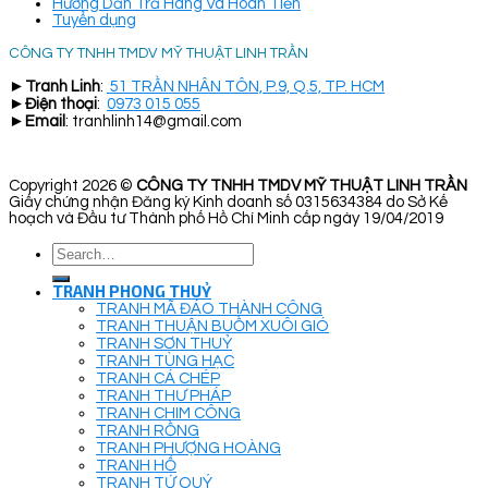
Hướng Dẫn Trả Hàng Và Hoàn Tiền
Tuyển dụng
CÔNG TY TNHH TMDV MỸ THUẬT LINH TRẦN
►
Tranh Linh
:
51 TRẦN NHÂN TÔN, P.9, Q.5, TP. HCM
►
Điện thoại
:
0973 015 055
►
Email
: tranhlinh14@gmail.com
Copyright 2026 ©
CÔNG TY TNHH TMDV MỸ THUẬT LINH TRẦN
Giấy chứng nhận Đăng ký Kinh doanh số 0315634384 do Sở Kế
hoạch và Đầu tư Thành phố Hồ Chí Minh cấp ngày 19/04/2019
Search
for:
TRANH PHONG THUỶ
TRANH MÃ ĐÁO THÀNH CÔNG
TRANH THUẬN BUỒM XUÔI GIÓ
TRANH SƠN THUỶ
TRANH TÙNG HẠC
TRANH CÁ CHÉP
TRANH THƯ PHÁP
TRANH CHIM CÔNG
TRANH RỒNG
TRANH PHƯỢNG HOÀNG
TRANH HỔ
TRANH TỨ QUÝ