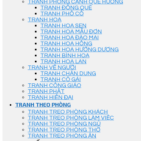
TRANH PHONG CẢNH QUÊ HƯƠNG
TRANH ĐỒNG QUÊ
TRANH PHỐ CỔ
TRANH HOA
TRANH HOA SEN
TRANH HOA MẪU ĐƠN
TRANH HOA ĐÀO MAI
TRANH HOA HỒNG
TRANH HOA HƯỚNG DƯƠNG
TRANH BÌNH HOA
TRANH HOA LAN
TRANH VẼ NGƯỜI
TRANH CHÂN DUNG
TRANH CÔ GÁI
TRANH CÔNG GIÁO
TRANH PHẬT
TRANH HIỆN ĐẠI
TRANH THEO PHÒNG
TRANH TREO PHÒNG KHÁCH
TRANH TREO PHÒNG LÀM VIỆC
TRANH TREO PHÒNG NGỦ
TRANH TREO PHÒNG THỜ
TRANH TREO PHÒNG ĂN