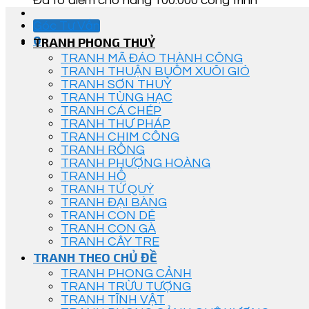
Đã tô điểm cho hàng 100.000 công trình
Góc Tư Vấn
0
TRANH PHONG THUỶ
TRANH MÃ ĐÁO THÀNH CÔNG
TRANH THUẬN BUỒM XUÔI GIÓ
TRANH SƠN THUỶ
TRANH TÙNG HẠC
TRANH CÁ CHÉP
TRANH THƯ PHÁP
TRANH CHIM CÔNG
TRANH RỒNG
TRANH PHƯỢNG HOÀNG
TRANH HỔ
TRANH TỨ QUÝ
TRANH ĐẠI BÀNG
TRANH CON DÊ
TRANH CON GÀ
TRANH CÂY TRE
TRANH THEO CHỦ ĐỀ
TRANH PHONG CẢNH
TRANH TRỪU TƯỢNG
TRANH TĨNH VẬT