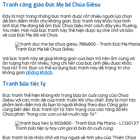
Tranh công giáo Đức Mẹ bế Chúa Giêsu
Đây là một trong những bức tranh được rất nhiều người lựa chọn
để làm điểm nhấn cho không gian. Bức tranh này khắc họa hình
ảnh Đức Mẹ đang bế ẵm Đức Chúa Giếu một cách đầy yêu thương,
trìu mến. Hơn nữa bức tranh này thể hiện được sự che chở và bảo
vệ của Đức Mẹ đối với Chúa.
Tranh Đức Mẹ bế Chúa Giêsu
Với bức tranh này sẽ giúp không gian của bạn trở nên ấm cúng và
ấn tượng hơn rất nhiều, từng chi tiết của bức ảnh đều được khắc
họa rất tỉ mỉ. Bạn có thể sử dụng bức tranh này để trang trí cho
không gian
phòng khách
.
Tranh bữa tiệc ly
Bức tranh thể hiện không khí trong bữa ăn cuối cùng của Chúa
Giêsu với các môn đệ của mình trước khi chịu chết. Đây là một tác
phẩm kinh điển mà dù bạn là người không theo đạo Công giáo
cũng biết đến. Bức tranh lột tả tâm trạng của các tông đồ khi
Chúa phán
“trong các con có kẻ muốn nộp Ta”
Tranh bữa tiệc ly hay còn gọi là bữa ăn cuối cùng
Bức tranh là lời nhắc nhở với mọi người về tình yêu của Thiên Chúa