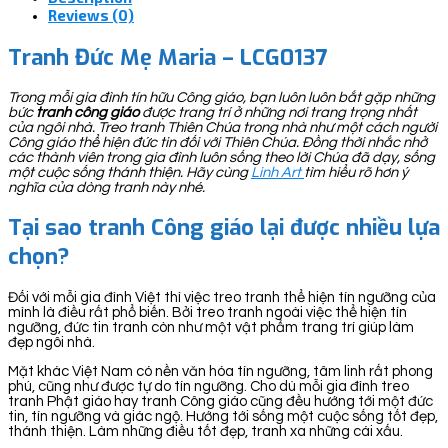
Reviews (0)
Tranh Đức Mẹ Maria – LCG0137
Trong mỗi gia đình tín hữu Công giáo, bạn luôn luôn bắt gặp những
bức
tranh công giáo
được trang trí ở những nơi trang trọng nhất
của ngôi nhà. Treo tranh Thiên Chúa trong nhà như một cách người
Công giáo thể hiện đức tin đối với Thiên Chúa. Đồng thời nhắc nhở
các thành viên trong gia đình luôn sống theo lời Chúa đã dạy, sống
một cuộc sống thánh thiện. Hãy cùng
Linh Art
tìm hiểu rõ hơn ý
nghĩa của dòng tranh này nhé.
Tại sao tranh Công giáo lại được nhiều lựa
chọn?
Đối với mỗi gia đình Việt thì việc treo tranh thể hiện tín ngưỡng của
mình là điều rất phổ biến. Bởi treo tranh ngoài việc thể hiện tín
ngưỡng, đức tin tranh còn như một vật phẩm trang trí giúp làm
đẹp ngôi nhà.
Mặt khác Việt Nam có nền văn hóa tín ngưỡng, tâm linh rất phong
phú, cũng như được tự do tín ngưỡng. Cho dù mỗi gia đình treo
tranh Phật giáo hay tranh Công giáo cũng đều hướng tới một đức
tin, tín ngưỡng và giác ngộ. Hướng tới sống một cuộc sống tốt đẹp,
thánh thiện. Làm những điều tốt đẹp, tranh xa những cái xấu.