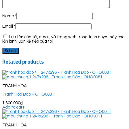
Name
*
Email
*
Lưu tên của tôi, email, và trang web trong trình duyệt này cho
lần bình luận kế tiếp của tôi.
Related products
TRANH HOA
Tranh Hoa Đào – OHO0081
1.800.000
₫
Add to cart
TRANH HOA