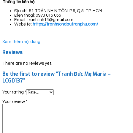
Thông tin liên hệ:
Địa chỉ: 51 TRẦN NH N TÔN, P.9, Q.5, TP. HCM
Điện thoại: 0973 015 055
Email: tranhlinh14@gmail.com
Website:
https://tranhsondautranphu.com/
Xem thêm nội dung
Reviews
There are no reviews yet.
Be the first to review “Tranh Đức Mẹ Maria –
LCG0137”
Your rating
*
Your review
*