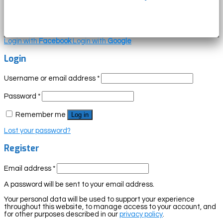
Login with
Facebook
Login with
Google
Login
Username or email address
*
Password
*
Remember me
Log in
Lost your password?
Register
Email address
*
A password will be sent to your email address.
Your personal data will be used to support your experience
throughout this website, to manage access to your account, and
for other purposes described in our
privacy policy
.