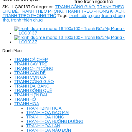
treo tranh ngoài trời
SKU:
LCG0137
Categories:
TRANH CÔNG GIÁO
,
TRANH THEO
CHỦ ĐỀ
,
TRANH THEO PHÒNG
,
TRANH TREO PHÒNG KHÁCH
,
TRANH TREO PHÒNG THỜ
Tags:
tranh công giáo
,
tranh phòng
thờ
,
tranh thiên chúa
Danh Mục
TRANH CÁ CHÉP
TRANH CÂY TRE
TRANH CHIM CÔNG
TRANH CON DÊ
TRANH CON GÀ
TRANH CÔNG GIÁO
TRANH ĐẠI BÀNG
TRANH ĐỒNG QUÊ
TRANH HIỆN ĐẠI
TRANH HỔ
TRANH HOA
TRANH BÌNH HOA
TRANH HOA ĐÀO MAI
TRANH HOA HỒNG
TRANH HOA HƯỚNG DƯƠNG
TRANH HOA LAN
TRANH HOA MẪU ĐƠN