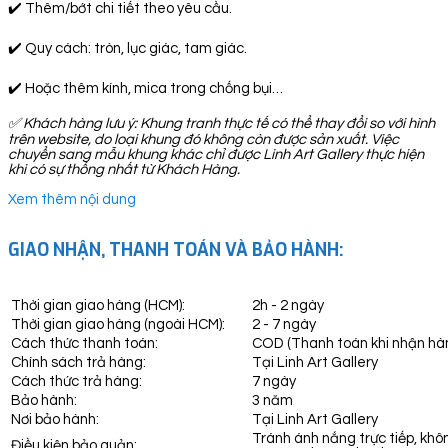
✔️ Thêm/bớt chi tiết theo yêu cầu.
✔️ Quy cách: tròn, lục giác, tam giác.
✔️ Hoặc thêm kính, mica trong chống bụi…
✅
Khách hàng lưu ý: Khung tranh thực tế có thể thay đổi so với hình
trên website, do loại khung đó không còn được sản xuất. Việc
chuyển sang mẫu khung khác chỉ được Linh Art Gallery thực hiện
khi có sự thống nhất từ Khách Hàng.
Xem thêm nội dung
GIAO NHẬN, THANH TOÁN VÀ BẢO HÀNH:
Thời gian giao hàng (HCM):
2h - 2 ngày
Thời gian giao hàng (ngoài HCM):
2 - 7 ngày
Cách thức thanh toán:
COD (Thanh toán khi nhận hà
Chính sách trả hàng:
Tại Linh Art Gallery
Cách thức trả hàng:
7 ngày
Bảo hành:
3 năm
Nơi bảo hành:
Tại Linh Art Gallery
Tránh ánh nắng trực tiếp, khô
Điều kiện bảo quản: