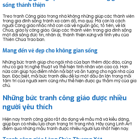
sống thánh thiện
Treo tranh Công giáo trong nhà không những giúp các thành viên
trong gia đình sống tránh xa cám dỗ, ma quỷ. Mà còn là cách
người Công giáo nhắc nhở con cái về nguồn gốc, tổ tiên, về lời
Chúa, giáo lý công giáo. Giúp các thành viên trong gia đình sống
một đời sống đức tin, nhân ái, thánh thiện xứng với tình yêu của
Thiên Chúa trao ban.
Mang đến vẻ đẹp cho không gian sống
Những bức tranh giúp cho ngôi nhà của bạn thêm độc đáo, cũng
như có giá trị nghệ thuật và thể hiện tính nhân văn cao cả. Hơn
nữa còn giúp tạo điểm nhấn nổi bật và ấn tượng cho ngôi nhà của
bạn. Đặc biệt, mỗi bức tranh đều để lại một dấu ấn lớn trong mỗi
tâm trí của người xem cũng như thể hiện được gu thẩm mỹ của gia
chủ.
Những bức tranh công giáo được nhiều
người yêu thích
Hiện nay tranh công giáo rất đa dạng về mẫu mã và kiểu dáng,
giúp bạn có nhiều lựa chọn trang trí trong nhà. Hãy cùng Linh Art
điểm qua những mẫu tranh được nhiều người lựa nhất hiện nay.