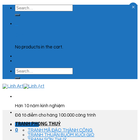
×
Skip
Search
to
for:
content
0
Cart
No products in the cart.
Search
for:
Hơn 10 năm kinh nghiệm
Đã tô điểm cho hàng 100.000 công trình
TRANH PHONG THUỶ
Góc Tư Vấn
0
TRANH MÃ ĐÁO THÀNH CÔNG
TRANH THUẬN BUỒM XUÔI GIÓ
TRANH SƠN THUỶ