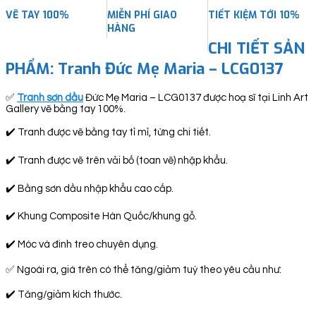
VẼ TAY 100%
MIỄN PHÍ GIAO
TIẾT KIỆM TỚI 10%
HÀNG
CHI TIẾT SẢN
PHẨM: Tranh Đức Mẹ Maria – LCG0137
✅
Tranh sơn dầu
Đức Mẹ Maria – LCG0137 được hoạ sĩ tại Linh Art
Gallery vẽ bằng tay 100%.
✔️ Tranh được vẽ bằng tay tỉ mỉ, từng chi tiết.
✔️ Tranh được vẽ trên vải bố (toan vẽ) nhập khẩu.
✔️ Bằng sơn dầu nhập khẩu cao cấp.
✔️ Khung Composite Hàn Quốc/khung gỗ.
✔️ Móc và đinh treo chuyên dụng.
✅ Ngoài ra, giá trên có thể tăng/giảm tuỳ theo yêu cầu như:
✔️ Tăng/giảm kích thước.