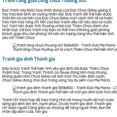
Tranh công giáo Lòng Chúa Thương Xót
Bức tranh này khắc họa chân dung của Đức Chúa Giêsu giang 2
tay trao ban bình an xuống nhân loại. Bức tranh đã thể hiện được
thần khí và cái hồn của Đức Chúa Giêsu một cách tinh tế và hoàn
hảo. Hơn nữa từng chi tiết của bức tranh đều rất sắc sảo và cuốn
hút, toát nên được tình thương vô bờ của Thiên Chúa dành cho
nhân loại. Với bức tranh này bạn có thể treo ở không gian phòng
khách giúp cho căn phòng trở nên ấn tượng cũng như thể hiện tình
yêu với Thiên Chúa.
Tranh lòng Chúa thường xót là cách Thiên Chúa thể hiện tình y
Tranh gia đình Thánh gia
Đây là bức tranh thể hiện tình yêu gia đình đã được Thiên Chúa
thánh hoá. Trong tranh Thánh cả Giuse đang làm mộc nhưng
không quên nhìn Chúa Giêsu với ánh mắt trìu mến. Bên cạnh,
Chúa Giêsu đang chơi đùa trong vòng tay âu yếm của Mẹ Maria.
Tranh gia đình Thánh gia thể hiện về một gia đình luôn tràn 
Tranh rất thích hợp để treo trong nhà với mong muốn về một cuộc
sống gia đình ấm êm, hạnh phúc. Do đó tranh gia đình Thánh gia
rất được người Công giáo ưa chuộng để tặng người thân, bạn bè
nhân dịp đám cưới, tân gia.