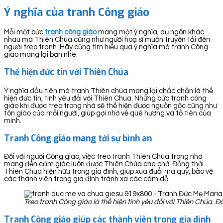
Ý nghĩa của tranh Công giáo
Mỗi một bức
tranh công giáo
mang một ý nghĩa, dụ ngôn khác
nhau mà Thiên Chúa cũng như người hoạ sĩ muốn truyền tải đến
người treo tranh. Hãy cũng tìm hiểu qua ý nghĩa mà tranh Công
giáo mang lại bạn nhé.
Thể hiện đức tin với Thiên Chúa
Ý nghĩa đầu tiên mà tranh Thiên chúa mang lại chắc chắn là thể
hiện đức tin, tình yêu đối với Thiên Chúa. Những bức tranh công
giáo khi được treo trong nhà sẽ thể hiện được nguồn gốc cũng như
tôn giáo của mỗi người, giúp gợi nhớ về quê hương và tổ tiên của
mình.
Tranh Công giáo mang tới sự bình an
Đối với người Công giáo, việc treo tranh Thiên Chúa trong nhà
mang đến cảm giác luôn được Thiên Chúa che chở. Đồng thời
Thiên Chúa hiện hữu trong gia đình, giúp xua đuổi ma quỷ, bảo vệ
các thành viên trong gia đình tránh xa các cám dỗ.
Treo tranh Công giáo là thể hiện tình yêu đối với Thiên Chúa. 
Tranh Công giáo giúp các thành viên trong gia đình