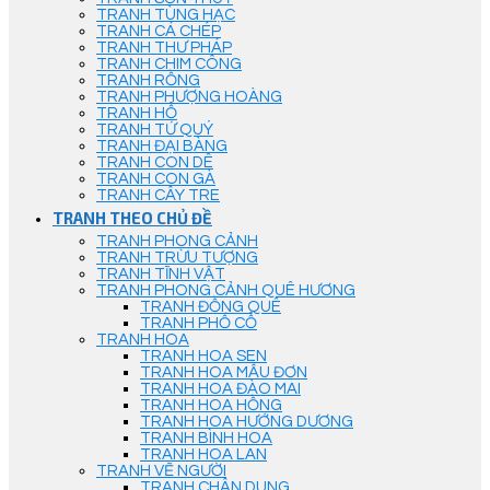
TRANH TÙNG HẠC
TRANH CÁ CHÉP
TRANH THƯ PHÁP
TRANH CHIM CÔNG
TRANH RỒNG
TRANH PHƯỢNG HOÀNG
TRANH HỔ
TRANH TỨ QUÝ
TRANH ĐẠI BÀNG
TRANH CON DÊ
TRANH CON GÀ
TRANH CÂY TRE
TRANH THEO CHỦ ĐỀ
TRANH PHONG CẢNH
TRANH TRỪU TƯỢNG
TRANH TĨNH VẬT
TRANH PHONG CẢNH QUÊ HƯƠNG
TRANH ĐỒNG QUÊ
TRANH PHỐ CỔ
TRANH HOA
TRANH HOA SEN
TRANH HOA MẪU ĐƠN
TRANH HOA ĐÀO MAI
TRANH HOA HỒNG
TRANH HOA HƯỚNG DƯƠNG
TRANH BÌNH HOA
TRANH HOA LAN
TRANH VẼ NGƯỜI
TRANH CHÂN DUNG