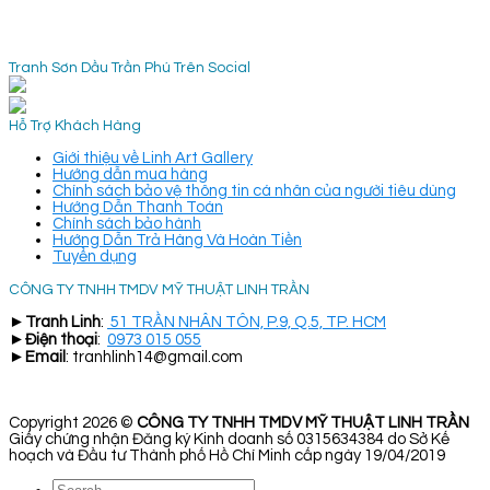
Tranh Sơn Dầu Trần Phú Trên Social
Hỗ Trợ Khách Hàng
Giới thiệu về Linh Art Gallery
Hướng dẫn mua hàng
Chính sách bảo vệ thông tin cá nhân của người tiêu dùng
Hướng Dẫn Thanh Toán
Chính sách bảo hành
Hướng Dẫn Trả Hàng Và Hoàn Tiền
Tuyển dụng
CÔNG TY TNHH TMDV MỸ THUẬT LINH TRẦN
►
Tranh Linh
:
51 TRẦN NHÂN TÔN, P.9, Q.5, TP. HCM
►
Điện thoại
:
0973 015 055
►
Email
: tranhlinh14@gmail.com
Copyright 2026 ©
CÔNG TY TNHH TMDV MỸ THUẬT LINH TRẦN
Giấy chứng nhận Đăng ký Kinh doanh số 0315634384 do Sở Kế
hoạch và Đầu tư Thành phố Hồ Chí Minh cấp ngày 19/04/2019
Search