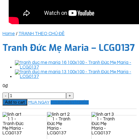
Home
/
TRANH THEO CHỦ ĐỀ
Tranh Đức Mẹ Maria – LCG0137
0
₫
Tranh
Đức
Add to cart
MUA NGAY
ĐẶT THEO YÊU CẦU
Mẹ
Maria
-
LCG0137
quantity