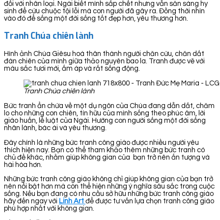
đối với nhân loại. Ngài biết mình sắp chết nhưng vẫn săn sàng hy
sinh để cứu chuộc tội lỗi mà con người đã gây ra. Đồng thời nhìn
vào đó để sống một đời sống tốt đẹp hơn, yêu thương hơn.
Tranh Chúa chiên lành
Hình ảnh Chúa Giêsu hoá thân thành người chăn cừu, chăn dắt
đàn chiên của mình giữa thảo nguyên bao la. Tranh được vẽ với
màu sắc tươi mới, ấm áp và rất sống động.
Tranh Chúa chiên lành
Bức tranh ẩn chứa về một dụ ngôn của Chúa đang dẫn dắt, chăm
lo cho những con chiên, tín hữu của mình sống theo phúc âm, lời
giáo huấn, lề luật của Ngài. Hướng con người sống một đời sống
nhân lành, bác ái và yêu thương.
Đây chính là những bức tranh công giáo được nhiều người yêu
thích hiện nay. Bạn có thể tham khảo thêm những bức tranh có
chủ đề khác, nhằm giúp không gian của bạn trở nên ấn tượng và
hài hòa hơn.
Những bức tranh công giáo không chỉ giúp không gian của bạn trở
nên nổi bật hơn mà còn thể hiện những ý nghĩa sâu sắc trong cuộc
sống. Nếu bạn đang có nhu cầu sở hữu những bức tranh công giáo
hãy đến ngay với
Linh Art
để được tư vấn lựa chọn tranh công giáo
phù hợp nhất với không gian.