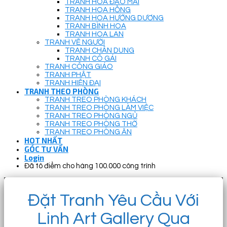
TRANH HOA ĐÀO MAI
TRANH HOA HỒNG
TRANH HOA HƯỚNG DƯƠNG
TRANH BÌNH HOA
TRANH HOA LAN
TRANH VẼ NGƯỜI
TRANH CHÂN DUNG
TRANH CÔ GÁI
TRANH CÔNG GIÁO
TRANH PHẬT
TRANH HIỆN ĐẠI
TRANH THEO PHÒNG
TRANH TREO PHÒNG KHÁCH
TRANH TREO PHÒNG LÀM VIỆC
TRANH TREO PHÒNG NGỦ
TRANH TREO PHÒNG THỜ
TRANH TREO PHÒNG ĂN
HOT NHẤT
GÓC TƯ VẤN
Login
Đã tô điểm cho hàng 100.000 công trình
Đặt Tranh Yêu Cầu Với
Linh Art Gallery Qua