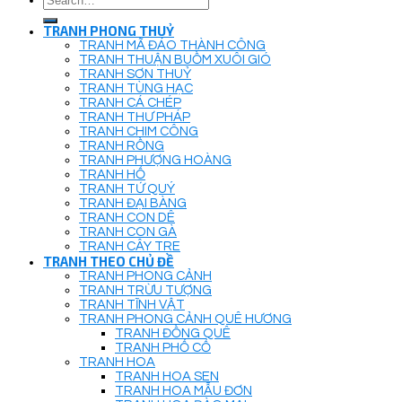
for:
TRANH PHONG THUỶ
TRANH MÃ ĐÁO THÀNH CÔNG
TRANH THUẬN BUỒM XUÔI GIÓ
TRANH SƠN THUỶ
TRANH TÙNG HẠC
TRANH CÁ CHÉP
TRANH THƯ PHÁP
TRANH CHIM CÔNG
TRANH RỒNG
TRANH PHƯỢNG HOÀNG
TRANH HỔ
TRANH TỨ QUÝ
TRANH ĐẠI BÀNG
TRANH CON DÊ
TRANH CON GÀ
TRANH CÂY TRE
TRANH THEO CHỦ ĐỀ
TRANH PHONG CẢNH
TRANH TRỪU TƯỢNG
TRANH TĨNH VẬT
TRANH PHONG CẢNH QUÊ HƯƠNG
TRANH ĐỒNG QUÊ
TRANH PHỐ CỔ
TRANH HOA
TRANH HOA SEN
TRANH HOA MẪU ĐƠN