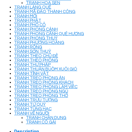
TRANH HOA SEN
TRANH LÀNG QUÊ
TRANH MÃ ĐÁO THÀNH CÔNG
TRANH MỚI
TRANH PHẬT
TRANH PHỐ CỔ
TRANH PHONG CẢNH
TRANH PHONG CẢNH QUÊ HƯƠNG
TRANH PHONG THUỶ
TRANH PHƯỢNG HOÀNG
TRANH RỒNG
TRANH SƠN THUỶ
TRANH THEO CHỦ ĐỀ
TRANH THEO PHÒNG
TRANH THƯ PHÁP
TRANH THUẬN BUỒM XUÔI GIÓ
TRANH TĨNH VẬT
TRANH TREO PHÒNG ĂN
TRANH TREO PHÒNG KHÁCH
TRANH TREO PHÒNG LÀM VIỆC
TRANH TREO PHÒNG NGỦ
TRANH TREO PHÒNG THỜ
TRANH TRỪU TƯỢNG
TRANH TỨ QUÝ
TRANH TÙNG HẠC
TRANH VẼ NGƯỜI
TRANH CHÂN DUNG
TRANH CÔ GÁI
Description