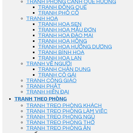
TRANH PHONG CẢNH QUÊ HƯƠNG
TRANH ĐỒNG QUÊ
TRANH PHỐ CỔ
TRANH HOA
TRANH HOA SEN
TRANH HOA MẪU ĐƠN
TRANH HOA ĐÀO MAI
TRANH HOA HỒNG
TRANH HOA HƯỚNG DƯƠNG
TRANH BÌNH HOA
TRANH HOA LAN
TRANH VẼ NGƯỜI
TRANH CHÂN DUNG
TRANH CÔ GÁI
TRANH CÔNG GIÁO
TRANH PHẬT
TRANH HIỆN ĐẠI
TRANH THEO PHÒNG
TRANH TREO PHÒNG KHÁCH
TRANH TREO PHÒNG LÀM VIỆC
TRANH TREO PHÒNG NGỦ
TRANH TREO PHÒNG THỜ
TRANH TREO PHÒNG ĂN