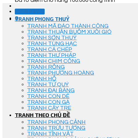
Đã tô điểm cho hàng 100.000 công trình
Góc Tư Vấn
0
TRANH PHONG THUỶ
TRANH MÃ ĐÁO THÀNH CÔNG
TRANH THUẬN BUỒM XUÔI GIÓ
TRANH SƠN THUỶ
TRANH TÙNG HẠC
TRANH CÁ CHÉP
TRANH THƯ PHÁP
TRANH CHIM CÔNG
TRANH RỒNG
TRANH PHƯỢNG HOÀNG
TRANH HỔ
TRANH TỨ QUÝ
TRANH ĐẠI BÀNG
TRANH CON DÊ
TRANH CON GÀ
TRANH CÂY TRE
TRANH THEO CHỦ ĐỀ
TRANH PHONG CẢNH
TRANH TRỪU TƯỢNG
TRANH TĨNH VẬT