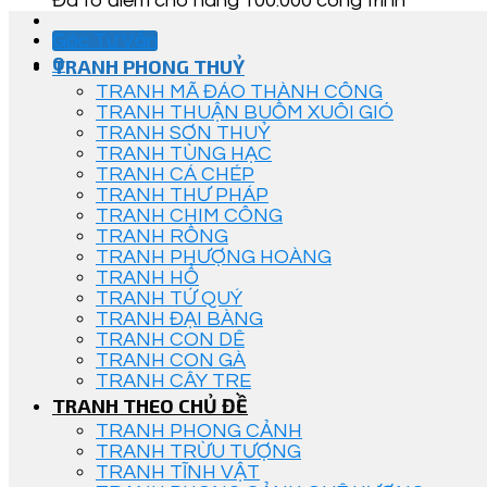
Đã tô điểm cho hàng 100.000 công trình
Góc Tư Vấn
0
TRANH PHONG THUỶ
TRANH MÃ ĐÁO THÀNH CÔNG
TRANH THUẬN BUỒM XUÔI GIÓ
TRANH SƠN THUỶ
TRANH TÙNG HẠC
TRANH CÁ CHÉP
TRANH THƯ PHÁP
TRANH CHIM CÔNG
TRANH RỒNG
TRANH PHƯỢNG HOÀNG
TRANH HỔ
TRANH TỨ QUÝ
TRANH ĐẠI BÀNG
TRANH CON DÊ
TRANH CON GÀ
TRANH CÂY TRE
TRANH THEO CHỦ ĐỀ
TRANH PHONG CẢNH
TRANH TRỪU TƯỢNG
TRANH TĨNH VẬT