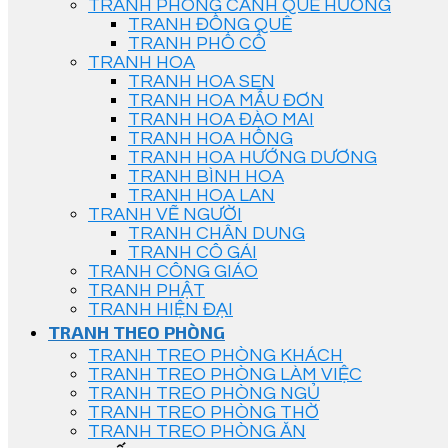
TRANH PHONG CẢNH QUÊ HƯƠNG
TRANH ĐỒNG QUÊ
TRANH PHỐ CỔ
TRANH HOA
TRANH HOA SEN
TRANH HOA MẪU ĐƠN
TRANH HOA ĐÀO MAI
TRANH HOA HỒNG
TRANH HOA HƯỚNG DƯƠNG
TRANH BÌNH HOA
TRANH HOA LAN
TRANH VẼ NGƯỜI
TRANH CHÂN DUNG
TRANH CÔ GÁI
TRANH CÔNG GIÁO
TRANH PHẬT
TRANH HIỆN ĐẠI
TRANH THEO PHÒNG
TRANH TREO PHÒNG KHÁCH
TRANH TREO PHÒNG LÀM VIỆC
TRANH TREO PHÒNG NGỦ
TRANH TREO PHÒNG THỜ
TRANH TREO PHÒNG ĂN