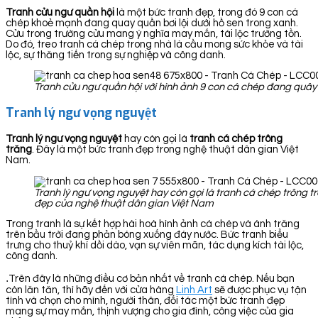
Tranh cửu ngư quần hội
là một bức tranh đẹp, trong đó 9 con cá
chép khoẻ mạnh đang quay quần bơi lội dưới hồ sen trong xanh.
Cửu trong trường cửu mang ý nghĩa may mắn, tài lộc trường tồn.
Do đó, treo tranh cá chép trong nhà là cầu mong sức khỏe và tài
lộc, sự thăng tiến trong sự nghiệp và công danh.
Tranh cửu ngư quần hội với hình ảnh 9 con cá chép đang quây 
Tranh lý ngư vọng nguyệt
Tranh lý ngư vọng nguyệt
hay còn gọi là
tranh cá chép trông
trăng
. Đây là một bức tranh đẹp trong nghệ thuật dân gian Việt
Nam.
Tranh lý ngư vọng nguyệt hay còn gọi là tranh cá chép trông t
đẹp của nghệ thuật dân gian Việt Nam
Trong tranh là sự kết hợp hài hoà hình ảnh cá chép và ánh trăng
trên bầu trời đang phản bóng xuống đáy nước. Bức tranh biểu
trưng cho thuỷ khí dồi dào, vạn sự viên mãn, tác dụng kích tài lộc,
công danh.
.
Trên đây là những điều cơ bản nhất về tranh cá chép. Nếu bạn
còn lăn tăn, thì hãy đến với cửa hàng
Linh Art
sẽ được phục vụ tận
tình và chọn cho mình, người thân, đối tác một bức tranh đẹp
mang sự may mắn, thịnh vượng cho gia đình, công việc của gia