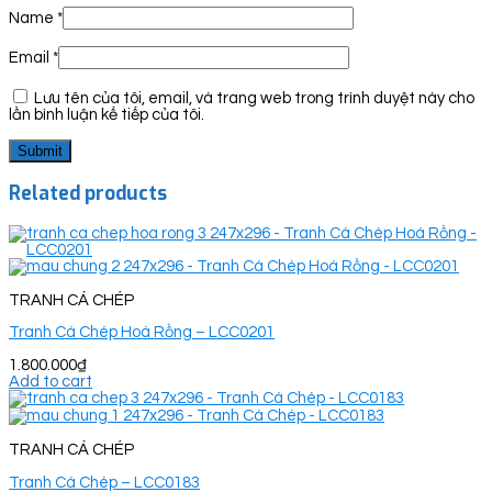
Name
*
Email
*
Lưu tên của tôi, email, và trang web trong trình duyệt này cho
lần bình luận kế tiếp của tôi.
Related products
TRANH CÁ CHÉP
Tranh Cá Chép Hoá Rồng – LCC0201
1.800.000
₫
Add to cart
TRANH CÁ CHÉP
Tranh Cá Chép – LCC0183