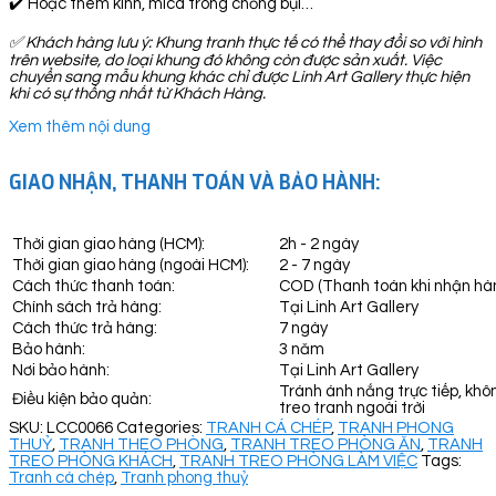
✔️ Hoặc thêm kính, mica trong chống bụi…
✅
Khách hàng lưu ý: Khung tranh thực tế có thể thay đổi so với hình
trên website, do loại khung đó không còn được sản xuất. Việc
chuyển sang mẫu khung khác chỉ được Linh Art Gallery thực hiện
khi có sự thống nhất từ Khách Hàng.
Xem thêm nội dung
GIAO NHẬN, THANH TOÁN VÀ BẢO HÀNH:
Thời gian giao hàng (HCM):
2h - 2 ngày
Thời gian giao hàng (ngoài HCM):
2 - 7 ngày
Cách thức thanh toán:
COD (Thanh toán khi nhận hà
Chính sách trả hàng:
Tại Linh Art Gallery
Cách thức trả hàng:
7 ngày
Bảo hành:
3 năm
Nơi bảo hành:
Tại Linh Art Gallery
Tránh ánh nắng trực tiếp, khô
Điều kiện bảo quản:
treo tranh ngoài trời
SKU:
LCC0066
Categories:
TRANH CÁ CHÉP
,
TRANH PHONG
THUỶ
,
TRANH THEO PHÒNG
,
TRANH TREO PHÒNG ĂN
,
TRANH
TREO PHÒNG KHÁCH
,
TRANH TREO PHÒNG LÀM VIỆC
Tags:
Tranh cá chép
,
Tranh phong thuỷ