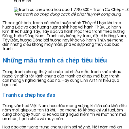
của mình.
Treo tranh cá chép đúng cách để phát huy hết công dụng
Theo ngũ hành, tranh cá chép thuộc hành Thủy rất hợp khi treo
hướng Bắc và các hướng tương sinh hợp với hành Thủy. Là hành
Kim theo hướng Tây, Tây Bắc và hành Mộc treo tranh theo hướng
Đông, hoặc Đông Nam. Tranh này kiêng kỵ treo , đặt ở hướng Nam,
Tây Bắc, hướng Đông bởi hướng này khắc với hành Thủy sẽ mang
đến những điều không may mắn, phá vỡ sự phong thủy của bức
tranh.
Những mẫu tranh cá chép tiêu biểu
Trong tranh phong thuỷ cá chép, có nhiều mẫu tranh khác nhau.
Ngoài ý nghĩa tốt lành chung của tranh cá chép, mỗi bức tranh
còn mang ý nghĩa riêng của nó. Hãy cùng Linh Art tìm hiểu qua
bạn nhé.
Tranh cá chép hoa đào
Trong văn hoá Việt Nam, hoa đào mang vượng khí lớn của khởi đầu
năm mới, giúp xua tan tà khí. Hoa mang tới không khí vui tươi, ấm
cúng cho ngày Xuân. Gieo vào lòng người niềm tin về một năm mới
an nhàn, hạnh phúc và may mắn.
Hoa đào còn tượng trưng cho sự sinh sôi nảy nở. Một năm mới an