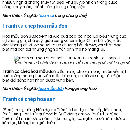
nhiều ý nghĩa phong thuỷ tốt đẹp. Phú quý, bình an trong cuộc
sống, may mắn, thành công trong công việc
Xem thêm: Ý nghĩa
hoa mai
trong phong thuỷ
Tranh cá chép hoa mẫu đơn
Hoa mẫu đơn được xem là vua của các loài hoa. Là biểu trưng của
sự vương giả, phú quý, giàu sang và sắc đẹp. Chính bởi vậy, mẫu
đơn không chỉ được người ta ưa chuộng bởi vẻ đẹp, khí chất đặc
biệt mà còn bởi những ý nghĩa tốt lành mà nó mang lại.
Treo tranh cá chép hoa mẫu đơn để cầu mong về một cuộc sốn
Tranh cá chép hoa mẫu đơn
biểu trưng cho sự mong muốn về một
cuộc sống hạnh phúc viên mãn, bình an, dư dả và sung túc. Đặc
biệt đời sống hôn nhân được vững bền.
Xem thêm: Ý nghĩa
hoa mẫu đơn
trong phong thuỷ
Tranh cá chép hoa sen
“Sen”, trong tiếng Hán đọc là “liên” là liên tục, liên tiếp, liền nhau,
“cá” tiếng Hán là “ngư” đọc là “yu”: đồng âm với “dư” (dư dả) và
“niên” tất nhiên sẽ là năm. Tựu trung lại có nghĩa là cả năm dư dả
liên tục, không bao giờ thiếu.