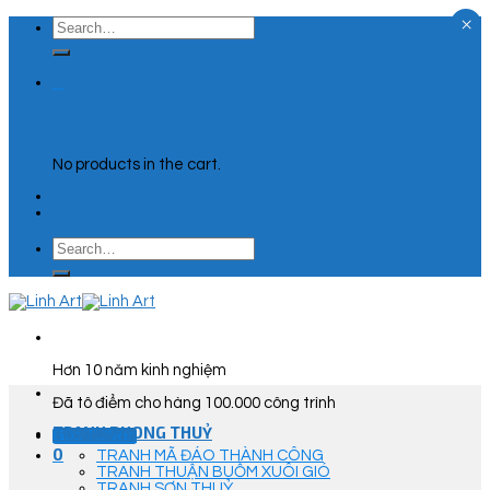
×
Skip
Search
to
for:
content
0
Cart
No products in the cart.
Search
for:
Hơn 10 năm kinh nghiệm
Đã tô điểm cho hàng 100.000 công trình
TRANH PHONG THUỶ
Góc Tư Vấn
0
TRANH MÃ ĐÁO THÀNH CÔNG
TRANH THUẬN BUỒM XUÔI GIÓ
TRANH SƠN THUỶ