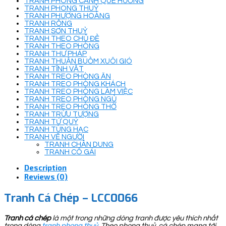
TRANH PHONG CẢNH QUÊ HƯƠNG
TRANH PHONG THUỶ
TRANH PHƯỢNG HOÀNG
TRANH RỒNG
TRANH SƠN THUỶ
TRANH THEO CHỦ ĐỀ
TRANH THEO PHÒNG
TRANH THƯ PHÁP
TRANH THUẬN BUỒM XUÔI GIÓ
TRANH TĨNH VẬT
TRANH TREO PHÒNG ĂN
TRANH TREO PHÒNG KHÁCH
TRANH TREO PHÒNG LÀM VIỆC
TRANH TREO PHÒNG NGỦ
TRANH TREO PHÒNG THỜ
TRANH TRỪU TƯỢNG
TRANH TỨ QUÝ
TRANH TÙNG HẠC
TRANH VẼ NGƯỜI
TRANH CHÂN DUNG
TRANH CÔ GÁI
Description
Reviews (0)
Tranh Cá Chép – LCC0066
Tranh cá chép
là một trong những dòng tranh được yêu thích nhất
trong dòng
tranh phong thuỷ
. Theo phong thuỷ, cá chép mang tới