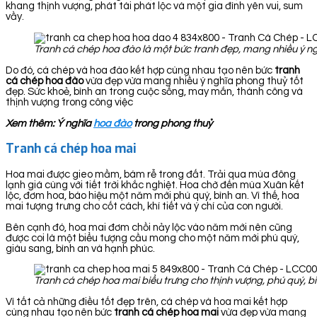
khang thịnh vượng, phát tài phát lộc và một gia đình yên vui, sum
vầy.
Tranh cá chép hoa đào là một bức tranh đẹp, mang nhiều ý ng
Do đó, cá chép và hoa đào kết hợp cùng nhau tạo nên bức
tranh
cá chép hoa đào
vừa đẹp vừa mang nhiều ý nghĩa phong thuỷ tốt
đẹp. Sức khoẻ, bình an trong cuộc sống, may mắn, thành công và
thịnh vượng trong công việc
Xem thêm: Ý nghĩa
hoa đào
trong phong thuỷ
Tranh cá chép hoa mai
Hoa mai được gieo mầm, bám rễ trong đất. Trải qua mùa đông
lạnh giá cùng với tiết trời khắc nghiệt. Hoa chờ đến mùa Xuân kết
lộc, đơm hoa, báo hiệu một năm mới phú quý, bình an. Vì thế, hoa
mai tượng trưng cho cốt cách, khí tiết và ý chí của con người.
Bên cạnh đó, hoa mai đơm chồi nảy lộc vào năm mới nên cũng
được coi là một biểu tượng cầu mong cho một năm mới phú quý,
giàu sang, bình an và hạnh phúc.
Tranh cá chép hoa mai biểu trưng cho thịnh vượng, phú quý, bì
Vì tất cả những điều tốt đẹp trên, cá chép và hoa mai kết hợp
cùng nhau tạo nên bức
tranh cá chép hoa
mai
vừa đẹp vừa mang