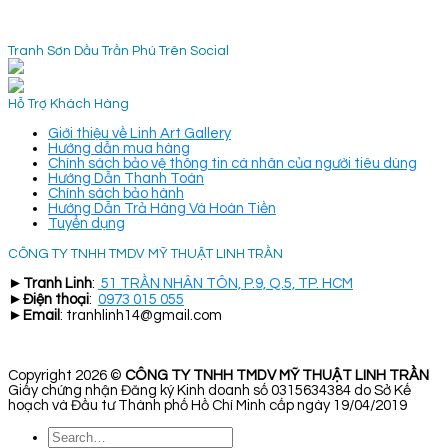
Tranh Sơn Dầu Trần Phú Trên Social
Hỗ Trợ Khách Hàng
Giới thiệu về Linh Art Gallery
Hướng dẫn mua hàng
Chính sách bảo vệ thông tin cá nhân của người tiêu dùng
Hướng Dẫn Thanh Toán
Chính sách bảo hành
Hướng Dẫn Trả Hàng Và Hoàn Tiền
Tuyển dụng
CÔNG TY TNHH TMDV MỸ THUẬT LINH TRẦN
►
Tranh Linh
:
51 TRẦN NHÂN TÔN, P.9, Q.5, TP. HCM
►
Điện thoại
:
0973 015 055
►
Email
: tranhlinh14@gmail.com
Copyright 2026 ©
CÔNG TY TNHH TMDV MỸ THUẬT LINH TRẦN
Giấy chứng nhận Đăng ký Kinh doanh số 0315634384 do Sở Kế
hoạch và Đầu tư Thành phố Hồ Chí Minh cấp ngày 19/04/2019
Search