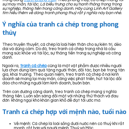
sự may mắn, tài lộc. Là biểu trưng cho sự hanh thông trong trong
sự nghiệp, thăng tiến trong công danh. Hãy cùng Linh Art Gallery
tìm hiểu thêm về dòng tranh phong thuỷ rất ý nghĩa này bạn nhé.
Ý nghĩa của tranh cá chép trong phong
thủy
Theo truyền thuyết, cá chép là loài hiện thân cho sự kiên trì, dẻo
dai và dũng cảm. Do đó, treo tranh cá chép trong nhà là cầu
mong sức khỏe và tài lộc, sự thăng tiến trong sự nghiệp và công
danh.
Ngoài ra,
tranh cá chép
cũng là một vật phẩm được nhiều người
lựa chọn dùng làm quà tặng người thân, đối tác, bạn bè trong tân
gia, khai trương. Theo quan niệm, treo tranh cá chép ở nơi kinh
doanh sẽ mang lại may mắn, công việc phát triển, hút tài lộc dồi
dào cho những người làm kinh doanh, buôn bán.
Trên con đường công danh, treo tranh cá chép mang ý nghĩa
thăng tiến. Luôn sẵn sàng đối mặt với những thử thách và đau
đớn không ngại khó khăn gian khổ để đạt tới ước mơ.
Tranh cá chép hợp với mệnh nào, tuổi nào
Về mệnh: Cá chép là loài sống dưới nước nên có thuỷ khí rất
mạnh, rất hợp với người mệnh Thuỷ và Mộc.