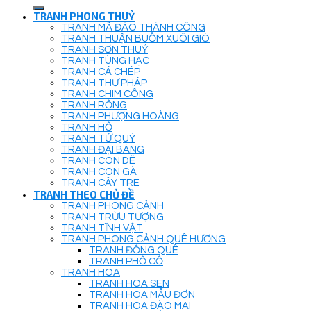
for:
TRANH PHONG THUỶ
TRANH MÃ ĐÁO THÀNH CÔNG
TRANH THUẬN BUỒM XUÔI GIÓ
TRANH SƠN THUỶ
TRANH TÙNG HẠC
TRANH CÁ CHÉP
TRANH THƯ PHÁP
TRANH CHIM CÔNG
TRANH RỒNG
TRANH PHƯỢNG HOÀNG
TRANH HỔ
TRANH TỨ QUÝ
TRANH ĐẠI BÀNG
TRANH CON DÊ
TRANH CON GÀ
TRANH CÂY TRE
TRANH THEO CHỦ ĐỀ
TRANH PHONG CẢNH
TRANH TRỪU TƯỢNG
TRANH TĨNH VẬT
TRANH PHONG CẢNH QUÊ HƯƠNG
TRANH ĐỒNG QUÊ
TRANH PHỐ CỔ
TRANH HOA
TRANH HOA SEN
TRANH HOA MẪU ĐƠN
TRANH HOA ĐÀO MAI