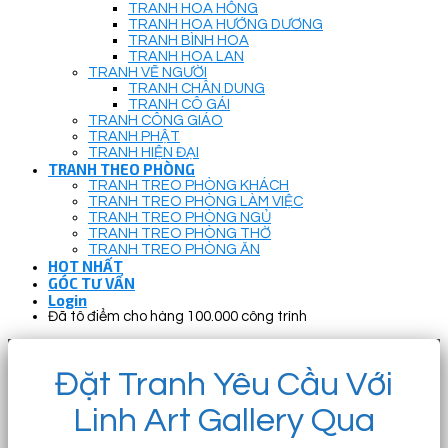
TRANH HOA HỒNG
TRANH HOA HƯỚNG DƯƠNG
TRANH BÌNH HOA
TRANH HOA LAN
TRANH VẼ NGƯỜI
TRANH CHÂN DUNG
TRANH CÔ GÁI
TRANH CÔNG GIÁO
TRANH PHẬT
TRANH HIỆN ĐẠI
TRANH THEO PHÒNG
TRANH TREO PHÒNG KHÁCH
TRANH TREO PHÒNG LÀM VIỆC
TRANH TREO PHÒNG NGỦ
TRANH TREO PHÒNG THỜ
TRANH TREO PHÒNG ĂN
HOT NHẤT
GÓC TƯ VẤN
Login
Đã tô điểm cho hàng 100.000 công trình
Đặt Tranh Yêu Cầu Với
Linh Art Gallery Qua