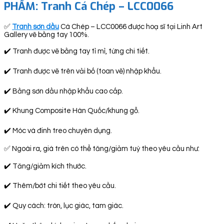
PHẨM: Tranh Cá Chép – LCC0066
✅
Tranh sơn dầu
Cá Chép – LCC0066 được hoạ sĩ tại Linh Art
Gallery vẽ bằng tay 100%.
✔️ Tranh được vẽ bằng tay tỉ mỉ, từng chi tiết.
✔️ Tranh được vẽ trên vải bố (toan vẽ) nhập khẩu.
✔️ Bằng sơn dầu nhập khẩu cao cấp.
✔️ Khung Composite Hàn Quốc/khung gỗ.
✔️ Móc và đinh treo chuyên dụng.
✅ Ngoài ra, giá trên có thể tăng/giảm tuỳ theo yêu cầu như:
✔️ Tăng/giảm kích thước.
✔️ Thêm/bớt chi tiết theo yêu cầu.
✔️ Quy cách: tròn, lục giác, tam giác.