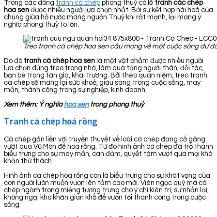
Trong các dòng
tranh cá chép
phong thuỷ có lẽ
tranh các chép
hoa sen
được nhiều người lựa chọn nhất. Bởi sự kết hợp hài hoà của
chúng giữa hồ nước mang nguồn Thuỷ khí rất mạnh, lại mang ý
nghĩa phong thuỷ to lớn.
Treo tranh cá chép hoa sen cầu mong về một cuộc sống dư dả
Do đó
tranh cá chép hoa sen
là một vật phẩm được nhiều người
lựa chọn dùng treo trong nhà, làm quà tặng người thân, đối tác,
bạn bè trong tân gia, khai trương. Bởi theo quan niệm, treo tranh
cá chép sẽ mang lại sức khoẻ, giàu sang trong cuộc sống, may
mắn, thành công trong sự nghiệp, kinh doanh.
Xem thêm: Ý nghĩa
hoa sen
trong phong thuỷ
Tranh cá chép hoá rồng
Cá chép gắn liền với truyền thuyết về loài cá chép đang cố gắng
vượt qua Vũ Môn để hoá rồng. Từ đó hình ảnh cá chép đã trở thành
biểu trưng cho sự may mắn, can đảm, quyết tâm vượt qua mọi khó
khăn thử thách.
Hình ảnh cá chép hoá rồng còn là biểu trưng cho sự khát vọng của
con người luôn muốn vươn lên tầm cao mới. Viên ngọc quý mà cá
chép ngậm trong miệng tượng trưng cho ý chí kiên trì, sự nhẫn lại,
không ngại khó khăn gian khổ để vươn tới thành công trong cuộc
sống.