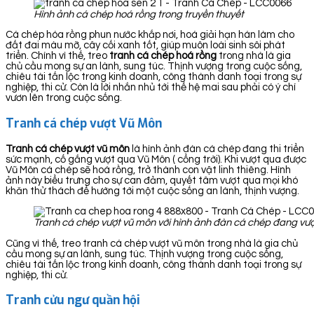
Hình ảnh cá chép hoá rồng trong truyền thuyết
Cá chép hóa rồng phun nước khắp nơi, hoá giải hạn hán làm cho
đất đai màu mỡ, cây cối xanh tốt, giúp muôn loài sinh sôi phát
triển. Chính vì thế, treo
tranh cá chép hoá rồng
trong nhà là gia
chủ cầu mong sự an lành, sung túc. Thịnh vượng trong cuộc sống,
chiêu tài tấn lộc trong kinh doanh, công thành danh toại trong sự
nghiệp, thi cử. Còn là lời nhắn nhủ tới thế hệ mai sau phải có ý chí
vươn lên trong cuộc sống.
Tranh cá chép vượt Vũ Môn
Tranh cá chép vượt vũ môn
là hình ảnh đàn cá chép đang thi triển
sức mạnh, cố gắng vượt qua Vũ Môn ( cổng trời). Khi vượt qua được
Vũ Môn cá chép sẽ hoá rồng, trở thành con vật linh thiêng. Hình
ảnh này biểu trưng cho sự can đảm, quyết tâm vượt qua mọi khó
khăn thử thách để hướng tới một cuộc sống an lành, thịnh vượng.
Tranh cá chép vượt vũ môn với hình ảnh đàn cá chép đang vượ
Cũng vì thế, treo tranh cá chép vượt vũ môn trong nhà là gia chủ
cầu mong sự an lành, sung túc. Thịnh vượng trong cuộc sống,
chiêu tài tấn lộc trong kinh doanh, công thành danh toại trong sự
nghiệp, thi cử.
Tranh cửu ngư quần hội