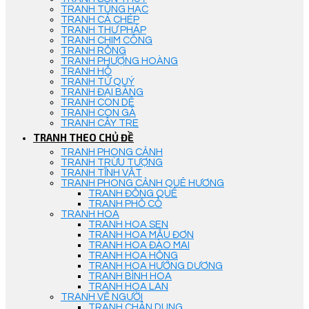
TRANH TÙNG HẠC
TRANH CÁ CHÉP
TRANH THƯ PHÁP
TRANH CHIM CÔNG
TRANH RỒNG
TRANH PHƯỢNG HOÀNG
TRANH HỔ
TRANH TỨ QUÝ
TRANH ĐẠI BÀNG
TRANH CON DÊ
TRANH CON GÀ
TRANH CÂY TRE
TRANH THEO CHỦ ĐỀ
TRANH PHONG CẢNH
TRANH TRỪU TƯỢNG
TRANH TĨNH VẬT
TRANH PHONG CẢNH QUÊ HƯƠNG
TRANH ĐỒNG QUÊ
TRANH PHỐ CỔ
TRANH HOA
TRANH HOA SEN
TRANH HOA MẪU ĐƠN
TRANH HOA ĐÀO MAI
TRANH HOA HỒNG
TRANH HOA HƯỚNG DƯƠNG
TRANH BÌNH HOA
TRANH HOA LAN
TRANH VẼ NGƯỜI
TRANH CHÂN DUNG