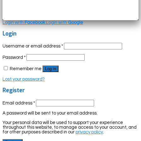
Login with
Facebook
Login with
Google
Login
Username or email address
*
Password
*
Remember me
Log in
Lost your password?
Register
Email address
*
A password will be sent to your email address.
Your personal data will be used to support your experience
throughout this website, to manage access to your account, and
for other purposes described in our
privacy policy
.