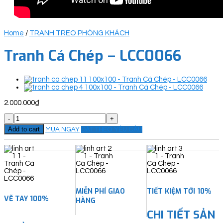
Home
/
TRANH TREO PHÒNG KHÁCH
Tranh Cá Chép – LCC0066
2.000.000
₫
Tranh
Cá
Add to cart
MUA NGAY
ĐẶT THEO YÊU CẦU
Chép
-
LCC0066
quantity
MIỄN PHÍ GIAO
TIẾT KIỆM TỚI 10%
VẼ TAY 100%
HÀNG
CHI TIẾT SẢN