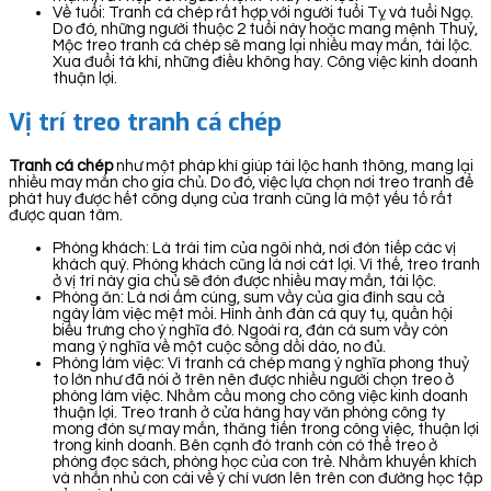
Về tuổi: Tranh cá chép rất hợp với người tuổi Tỵ và tuổi Ngọ.
Do đó, những người thuộc 2 tuổi này hoặc mang mệnh Thuỷ,
Mộc treo tranh cá chép sẽ mang lại nhiều may mắn, tài lộc.
Xua đuổi tà khí, những điều không hay. Công việc kinh doanh
thuận lợi.
Vị trí treo tranh cá chép
Tranh cá chép
như một pháp khí giúp tài lộc hanh thông, mang lại
nhiều may mắn cho gia chủ. Do đó, việc lựa chọn nơi treo tranh để
phát huy được hết công dụng của tranh cũng là một yếu tố rất
được quan tâm.
Phòng khách: Là trái tim của ngôi nhà, nơi đón tiếp các vị
khách quý. Phòng khách cũng là nơi cát lợi. Vì thế, treo tranh
ở vị trí này gia chủ sẽ đón được nhiều may mắn, tài lộc.
Phòng ăn: Là nơi ấm cúng, sum vầy của gia đình sau cả
ngày làm việc mệt mỏi. Hình ảnh đàn cá quy tụ, quần hội
biểu trưng cho ý nghĩa đó. Ngoài ra, đàn cá sum vầy còn
mang ý nghĩa về một cuộc sống dồi dào, no đủ.
Phòng làm việc: Vì tranh cá chép mang ý nghĩa phong thuỷ
to lớn như đã nói ở trên nên được nhiều người chọn treo ở
phòng làm việc. Nhằm cầu mong cho công việc kinh doanh
thuận lợi. Treo tranh ở cửa hàng hay văn phòng công ty
mong đón sự may mắn, thăng tiến trong công việc, thuận lợi
trong kinh doanh. Bên cạnh đó tranh còn có thể treo ở
phòng đọc sách, phòng học của con trẻ. Nhằm khuyến khích
và nhắn nhủ con cái về ý chí vươn lên trên con đường học tập