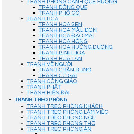
TRANH PHONG CẢNH QUÊ HƯƠNG
TRANH ĐỒNG QUÊ
TRANH PHỐ CỔ
TRANH HOA
TRANH HOA SEN
TRANH HOA MẪU ĐƠN
TRANH HOA ĐÀO MAI
TRANH HOA HỒNG
TRANH HOA HƯỚNG DƯƠNG
TRANH BÌNH HOA
TRANH HOA LAN
TRANH VẼ NGƯỜI
TRANH CHÂN DUNG
TRANH CÔ GÁI
TRANH CÔNG GIÁO
TRANH PHẬT
TRANH HIỆN ĐẠI
TRANH THEO PHÒNG
TRANH TREO PHÒNG KHÁCH
TRANH TREO PHÒNG LÀM VIỆC
TRANH TREO PHÒNG NGỦ
TRANH TREO PHÒNG THỜ
TRANH TREO PHÒNG ĂN