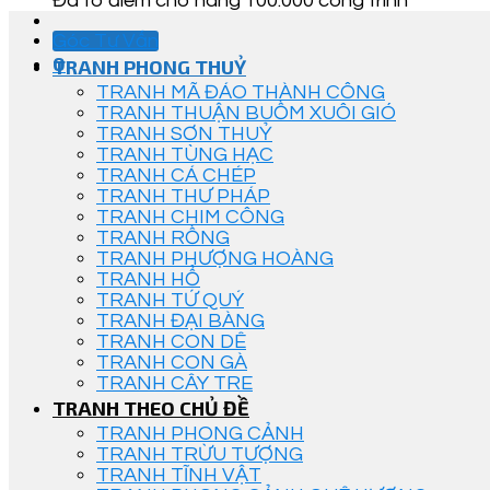
Đã tô điểm cho hàng 100.000 công trình
Góc Tư Vấn
0
TRANH PHONG THUỶ
TRANH MÃ ĐÁO THÀNH CÔNG
TRANH THUẬN BUỒM XUÔI GIÓ
TRANH SƠN THUỶ
TRANH TÙNG HẠC
TRANH CÁ CHÉP
TRANH THƯ PHÁP
TRANH CHIM CÔNG
TRANH RỒNG
TRANH PHƯỢNG HOÀNG
TRANH HỔ
TRANH TỨ QUÝ
TRANH ĐẠI BÀNG
TRANH CON DÊ
TRANH CON GÀ
TRANH CÂY TRE
TRANH THEO CHỦ ĐỀ
TRANH PHONG CẢNH
TRANH TRỪU TƯỢNG
TRANH TĨNH VẬT