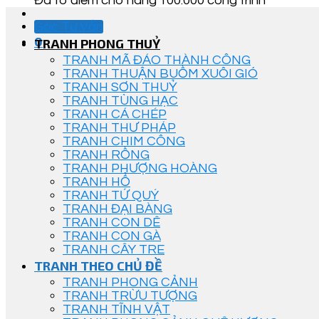
Đã tô điểm cho hàng 100.000 công trình
Góc Tư Vấn
0
TRANH PHONG THUỶ
TRANH MÃ ĐÁO THÀNH CÔNG
TRANH THUẬN BUỒM XUÔI GIÓ
TRANH SƠN THUỶ
TRANH TÙNG HẠC
TRANH CÁ CHÉP
TRANH THƯ PHÁP
TRANH CHIM CÔNG
TRANH RỒNG
TRANH PHƯỢNG HOÀNG
TRANH HỔ
TRANH TỨ QUÝ
TRANH ĐẠI BÀNG
TRANH CON DÊ
TRANH CON GÀ
TRANH CÂY TRE
TRANH THEO CHỦ ĐỀ
TRANH PHONG CẢNH
TRANH TRỪU TƯỢNG
TRANH TĨNH VẬT