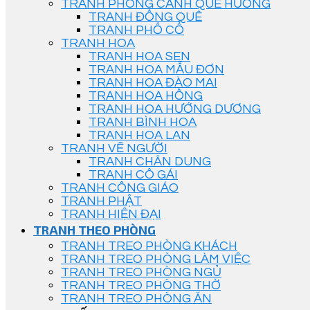
TRANH PHONG CẢNH QUÊ HƯƠNG
TRANH ĐỒNG QUÊ
TRANH PHỐ CỔ
TRANH HOA
TRANH HOA SEN
TRANH HOA MẪU ĐƠN
TRANH HOA ĐÀO MAI
TRANH HOA HỒNG
TRANH HOA HƯỚNG DƯƠNG
TRANH BÌNH HOA
TRANH HOA LAN
TRANH VẼ NGƯỜI
TRANH CHÂN DUNG
TRANH CÔ GÁI
TRANH CÔNG GIÁO
TRANH PHẬT
TRANH HIỆN ĐẠI
TRANH THEO PHÒNG
TRANH TREO PHÒNG KHÁCH
TRANH TREO PHÒNG LÀM VIỆC
TRANH TREO PHÒNG NGỦ
TRANH TREO PHÒNG THỜ
TRANH TREO PHÒNG ĂN