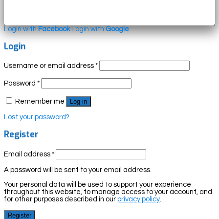
Login with
Facebook
Login with
Google
Login
Username or email address
*
Password
*
Remember me
Log in
Lost your password?
Register
Email address
*
A password will be sent to your email address.
Your personal data will be used to support your experience
throughout this website, to manage access to your account, and
for other purposes described in our
privacy policy
.
Register