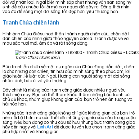
đối với nhân loại. Ngài biết mình sắp chết nhưng vẫn săn sàng hy
sinh để cứu chuộc tội lỗi mà con người đã gây ra. Đồng thời nhìn
vào đó để sống một đời sống tốt đẹp hơn, yêu thương hơn.
Tranh Chúa chiên lành
Hình ảnh Chúa Giêsu hoá thân thành người chăn cừu, chăn dắt
đàn chiên của mình giữa thảo nguyên bao la. Tranh được vẽ với
màu sắc tươi mới, ấm áp và rất sống động.
Tranh Chúa chiên lành
Bức tranh ẩn chứa về một dụ ngôn của Chúa đang dẫn dắt, chăm
lo cho những con chiên, tín hữu của mình sống theo phúc âm, lời
giáo huấn, lề luật của Ngài. Hướng con người sống một đời sống
nhân lành, bác ái và yêu thương.
Đây chính là những bức tranh công giáo được nhiều người yêu
thích hiện nay. Bạn có thể tham khảo thêm những bức tranh có
chủ đề khác, nhằm giúp không gian của bạn trở nên ấn tượng và
hài hòa hơn.
Những bức tranh công giáo không chỉ giúp không gian của bạn trở
nên nổi bật hơn mà còn thể hiện những ý nghĩa sâu sắc trong cuộc
sống. Nếu bạn đang có nhu cầu sở hữu những bức tranh công giáo
hãy đến ngay với
Linh Art
để được tư vấn lựa chọn tranh công giáo
phù hợp nhất với không gian.