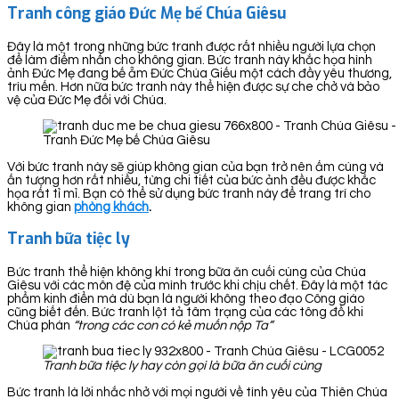
Tranh công giáo Đức Mẹ bế Chúa Giêsu
Đây là một trong những bức tranh được rất nhiều người lựa chọn
để làm điểm nhấn cho không gian. Bức tranh này khắc họa hình
ảnh Đức Mẹ đang bế ẵm Đức Chúa Giếu một cách đầy yêu thương,
trìu mến. Hơn nữa bức tranh này thể hiện được sự che chở và bảo
vệ của Đức Mẹ đối với Chúa.
Tranh Đức Mẹ bế Chúa Giêsu
Với bức tranh này sẽ giúp không gian của bạn trở nên ấm cúng và
ấn tượng hơn rất nhiều, từng chi tiết của bức ảnh đều được khắc
họa rất tỉ mỉ. Bạn có thể sử dụng bức tranh này để trang trí cho
không gian
phòng khách
.
Tranh bữa tiệc ly
Bức tranh thể hiện không khí trong bữa ăn cuối cùng của Chúa
Giêsu với các môn đệ của mình trước khi chịu chết. Đây là một tác
phẩm kinh điển mà dù bạn là người không theo đạo Công giáo
cũng biết đến. Bức tranh lột tả tâm trạng của các tông đồ khi
Chúa phán
“trong các con có kẻ muốn nộp Ta”
Tranh bữa tiệc ly hay còn gọi là bữa ăn cuối cùng
Bức tranh là lời nhắc nhở với mọi người về tình yêu của Thiên Chúa