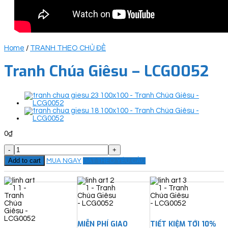
Home
/
TRANH THEO CHỦ ĐỀ
Tranh Chúa Giêsu – LCG0052
0
₫
Tranh
Chúa
Add to cart
MUA NGAY
ĐẶT THEO YÊU CẦU
Giêsu
-
LCG0052
quantity
MIỄN PHÍ GIAO
TIẾT KIỆM TỚI 10%