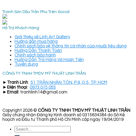
Tranh Sơn Dầu Trần Phú Trên Social
Hỗ Trợ Khách Hàng
Giới thiệu về Linh Art Gallery
Hướng dẫn mua hàng
Chính sách bảo vệ thông tin cá nhân của người tiêu dùng
Hướng Dẫn Thanh Toán
Chính sách bảo hành
Hướng Dẫn Trả Hàng Và Hoàn Tiền
Tuyển dụng
CÔNG TY TNHH TMDV MỸ THUẬT LINH TRẦN
►
Tranh Linh
:
51 TRẦN NHÂN TÔN, P.9, Q.5, TP. HCM
►
Điện thoại
:
0973 015 055
►
Email
: tranhlinh14@gmail.com
Copyright 2026 ©
CÔNG TY TNHH TMDV MỸ THUẬT LINH TRẦN
Giấy chứng nhận Đăng ký Kinh doanh số 0315634384 do Sở Kế
hoạch và Đầu tư Thành phố Hồ Chí Minh cấp ngày 19/04/2019
Search
for: