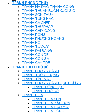
TRANH PHONG THUỶ
TRANH MÃ ĐÁO THÀNH CÔNG
TRANH THUẬN BUỒM XUÔI GIÓ
TRANH SƠN THUỶ
TRANH TÙNG HẠC
TRANH CÁ CHÉP
TRANH THƯ PHÁP
TRANH CHIM CÔNG
TRANH RỒNG
TRANH PHƯỢNG HOÀNG
TRANH HỔ
TRANH TỨ QUÝ
TRANH ĐẠI BÀNG
TRANH CON DÊ
TRANH CON GÀ
TRANH CÂY TRE
TRANH THEO CHỦ ĐỀ
TRANH PHONG CẢNH
TRANH TRỪU TƯỢNG
TRANH TĨNH VẬT
TRANH PHONG CẢNH QUÊ HƯƠNG
TRANH ĐỒNG QUÊ
TRANH PHỐ CỔ
TRANH HOA
TRANH HOA SEN
TRANH HOA MẪU ĐƠN
TRANH HOA ĐÀO MAI
TRANH HOA HỒNG