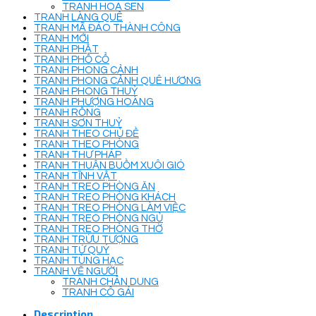
TRANH HOA SEN
TRANH LÀNG QUÊ
TRANH MÃ ĐÁO THÀNH CÔNG
TRANH MỚI
TRANH PHẬT
TRANH PHỐ CỔ
TRANH PHONG CẢNH
TRANH PHONG CẢNH QUÊ HƯƠNG
TRANH PHONG THUỶ
TRANH PHƯỢNG HOÀNG
TRANH RỒNG
TRANH SƠN THUỶ
TRANH THEO CHỦ ĐỀ
TRANH THEO PHÒNG
TRANH THƯ PHÁP
TRANH THUẬN BUỒM XUÔI GIÓ
TRANH TĨNH VẬT
TRANH TREO PHÒNG ĂN
TRANH TREO PHÒNG KHÁCH
TRANH TREO PHÒNG LÀM VIỆC
TRANH TREO PHÒNG NGỦ
TRANH TREO PHÒNG THỜ
TRANH TRỪU TƯỢNG
TRANH TỨ QUÝ
TRANH TÙNG HẠC
TRANH VẼ NGƯỜI
TRANH CHÂN DUNG
TRANH CÔ GÁI
Description