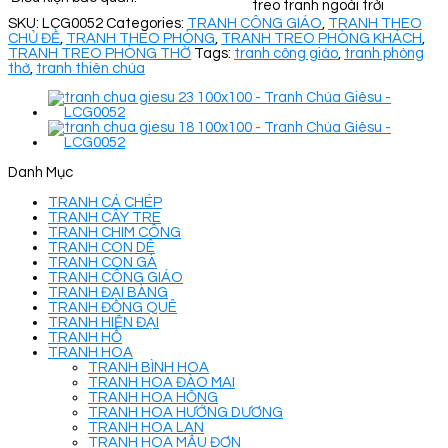
treo tranh ngoài trời
SKU:
LCG0052
Categories:
TRANH CÔNG GIÁO
,
TRANH THEO
CHỦ ĐỀ
,
TRANH THEO PHÒNG
,
TRANH TREO PHÒNG KHÁCH
,
TRANH TREO PHÒNG THỜ
Tags:
tranh công giáo
,
tranh phòng
thờ
,
tranh thiên chúa
Danh Mục
TRANH CÁ CHÉP
TRANH CÂY TRE
TRANH CHIM CÔNG
TRANH CON DÊ
TRANH CON GÀ
TRANH CÔNG GIÁO
TRANH ĐẠI BÀNG
TRANH ĐỒNG QUÊ
TRANH HIỆN ĐẠI
TRANH HỔ
TRANH HOA
TRANH BÌNH HOA
TRANH HOA ĐÀO MAI
TRANH HOA HỒNG
TRANH HOA HƯỚNG DƯƠNG
TRANH HOA LAN
TRANH HOA MẪU ĐƠN