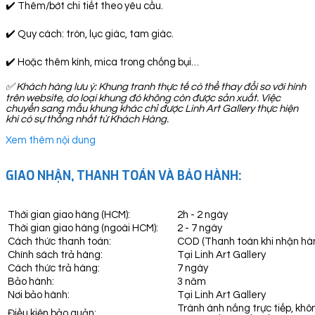
✔️ Thêm/bớt chi tiết theo yêu cầu.
✔️ Quy cách: tròn, lục giác, tam giác.
✔️ Hoặc thêm kính, mica trong chống bụi…
✅
Khách hàng lưu ý: Khung tranh thực tế có thể thay đổi so với hình
trên website, do loại khung đó không còn được sản xuất. Việc
chuyển sang mẫu khung khác chỉ được Linh Art Gallery thực hiện
khi có sự thống nhất từ Khách Hàng.
Xem thêm nội dung
GIAO NHẬN, THANH TOÁN VÀ BẢO HÀNH:
Thời gian giao hàng (HCM):
2h - 2 ngày
Thời gian giao hàng (ngoài HCM):
2 - 7 ngày
Cách thức thanh toán:
COD (Thanh toán khi nhận hà
Chính sách trả hàng:
Tại Linh Art Gallery
Cách thức trả hàng:
7 ngày
Bảo hành:
3 năm
Nơi bảo hành:
Tại Linh Art Gallery
Tránh ánh nắng trực tiếp, khô
Điều kiện bảo quản: