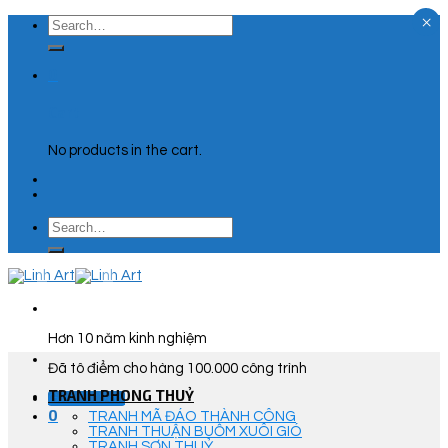
×
Skip
Search
to
for:
content
0
Cart
No products in the cart.
Search
for:
Hơn 10 năm kinh nghiệm
Đã tô điểm cho hàng 100.000 công trình
TRANH PHONG THUỶ
Góc Tư Vấn
0
TRANH MÃ ĐÁO THÀNH CÔNG
TRANH THUẬN BUỒM XUÔI GIÓ
TRANH SƠN THUỶ