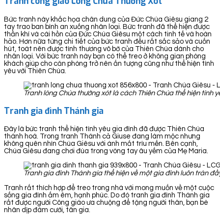
Tranh công giáo Lòng Chúa Thương Xót
Bức tranh này khắc họa chân dung của Đức Chúa Giêsu giang 2
tay trao ban bình an xuống nhân loại. Bức tranh đã thể hiện được
thần khí và cái hồn của Đức Chúa Giêsu một cách tinh tế và hoàn
hảo. Hơn nữa từng chi tiết của bức tranh đều rất sắc sảo và cuốn
hút, toát nên được tình thương vô bờ của Thiên Chúa dành cho
nhân loại. Với bức tranh này bạn có thể treo ở không gian phòng
khách giúp cho căn phòng trở nên ấn tượng cũng như thể hiện tình
yêu với Thiên Chúa.
Tranh lòng Chúa thường xót là cách Thiên Chúa thể hiện tình y
Tranh gia đình Thánh gia
Đây là bức tranh thể hiện tình yêu gia đình đã được Thiên Chúa
thánh hoá. Trong tranh Thánh cả Giuse đang làm mộc nhưng
không quên nhìn Chúa Giêsu với ánh mắt trìu mến. Bên cạnh,
Chúa Giêsu đang chơi đùa trong vòng tay âu yếm của Mẹ Maria.
Tranh gia đình Thánh gia thể hiện về một gia đình luôn tràn 
Tranh rất thích hợp để treo trong nhà với mong muốn về một cuộc
sống gia đình ấm êm, hạnh phúc. Do đó tranh gia đình Thánh gia
rất được người Công giáo ưa chuộng để tặng người thân, bạn bè
nhân dịp đám cưới, tân gia.