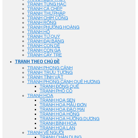
TRANH TÙNG HẠC
TRANH CÁ CHÉP
TRANH THƯ PHÁP
TRANH CHIM CÔNG
TRANH RỒNG
TRANH PHƯỢNG HOÀNG
TRANH HỔ
TRANH TỨ QUÝ
TRANH ĐẠI BÀNG
TRANH CON DÊ
TRANH CON GÀ
TRANH CÂY TRE
TRANH THEO CHỦ ĐỀ
TRANH PHONG CẢNH
TRANH TRỪU TƯỢNG
TRANH TĨNH VẬT
TRANH PHONG CẢNH QUÊ HƯƠNG
TRANH ĐỒNG QUÊ
TRANH PHỐ CỔ
TRANH HOA
TRANH HOA SEN
TRANH HOA MẪU ĐƠN
TRANH HOA ĐÀO MAI
TRANH HOA HỒNG
TRANH HOA HƯỚNG DƯƠNG
TRANH BÌNH HOA
TRANH HOA LAN
TRANH VẼ NGƯỜI
TRANH CHÂN DUNG