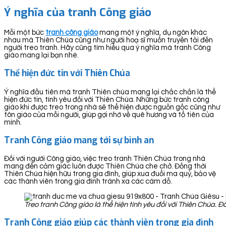
Ý nghĩa của tranh Công giáo
Mỗi một bức
tranh công giáo
mang một ý nghĩa, dụ ngôn khác
nhau mà Thiên Chúa cũng như người hoạ sĩ muốn truyền tải đến
người treo tranh. Hãy cũng tìm hiểu qua ý nghĩa mà tranh Công
giáo mang lại bạn nhé.
Thể hiện đức tin với Thiên Chúa
Ý nghĩa đầu tiên mà tranh Thiên chúa mang lại chắc chắn là thể
hiện đức tin, tình yêu đối với Thiên Chúa. Những bức tranh công
giáo khi được treo trong nhà sẽ thể hiện được nguồn gốc cũng như
tôn giáo của mỗi người, giúp gợi nhớ về quê hương và tổ tiên của
mình.
Tranh Công giáo mang tới sự bình an
Đối với người Công giáo, việc treo tranh Thiên Chúa trong nhà
mang đến cảm giác luôn được Thiên Chúa che chở. Đồng thời
Thiên Chúa hiện hữu trong gia đình, giúp xua đuổi ma quỷ, bảo vệ
các thành viên trong gia đình tránh xa các cám dỗ.
Treo tranh Công giáo là thể hiện tình yêu đối với Thiên Chúa. 
Tranh Công giáo giúp các thành viên trong gia đình