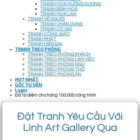
TRANH HOA HƯỚNG DƯƠNG
TRANH BÌNH HOA
TRANH HOA LAN
TRANH VẼ NGƯỜI
TRANH CHÂN DUNG
TRANH CÔ GÁI
TRANH CÔNG GIÁO
TRANH PHẬT
TRANH HIỆN ĐẠI
TRANH THEO PHÒNG
TRANH TREO PHÒNG KHÁCH
TRANH TREO PHÒNG LÀM VIỆC
TRANH TREO PHÒNG NGỦ
TRANH TREO PHÒNG THỜ
TRANH TREO PHÒNG ĂN
HOT NHẤT
GÓC TƯ VẤN
Login
Đã tô điểm cho hàng 100.000 công trình
Đặt Tranh Yêu Cầu Với
Linh Art Gallery Qua