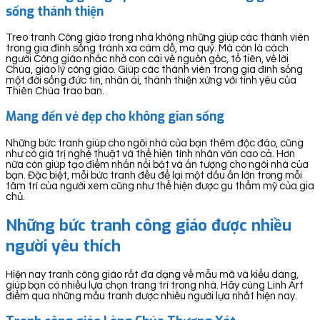
sống thánh thiện
Treo tranh Công giáo trong nhà không những giúp các thành viên
trong gia đình sống tránh xa cám dỗ, ma quỷ. Mà còn là cách
người Công giáo nhắc nhở con cái về nguồn gốc, tổ tiên, về lời
Chúa, giáo lý công giáo. Giúp các thành viên trong gia đình sống
một đời sống đức tin, nhân ái, thánh thiện xứng với tình yêu của
Thiên Chúa trao ban.
Mang đến vẻ đẹp cho không gian sống
Những bức tranh giúp cho ngôi nhà của bạn thêm độc đáo, cũng
như có giá trị nghệ thuật và thể hiện tính nhân văn cao cả. Hơn
nữa còn giúp tạo điểm nhấn nổi bật và ấn tượng cho ngôi nhà của
bạn. Đặc biệt, mỗi bức tranh đều để lại một dấu ấn lớn trong mỗi
tâm trí của người xem cũng như thể hiện được gu thẩm mỹ của gia
chủ.
Những bức tranh công giáo được nhiều
người yêu thích
Hiện nay tranh công giáo rất đa dạng về mẫu mã và kiểu dáng,
giúp bạn có nhiều lựa chọn trang trí trong nhà. Hãy cùng Linh Art
điểm qua những mẫu tranh được nhiều người lựa nhất hiện nay.