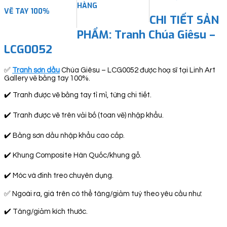
HÀNG
VẼ TAY 100%
CHI TIẾT SẢN
PHẨM: Tranh Chúa Giêsu –
LCG0052
✅
Tranh sơn dầu
Chúa Giêsu – LCG0052 được hoạ sĩ tại Linh Art
Gallery vẽ bằng tay 100%.
✔️ Tranh được vẽ bằng tay tỉ mỉ, từng chi tiết.
✔️ Tranh được vẽ trên vải bố (toan vẽ) nhập khẩu.
✔️ Bằng sơn dầu nhập khẩu cao cấp.
✔️ Khung Composite Hàn Quốc/khung gỗ.
✔️ Móc và đinh treo chuyên dụng.
✅ Ngoài ra, giá trên có thể tăng/giảm tuỳ theo yêu cầu như:
✔️ Tăng/giảm kích thước.