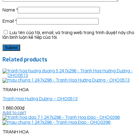
Name
*
Email
*
Lưu tên của tôi, email, và trang web trong trình duyệt này cho
lần bình luận kế tiếp của tôi.
Related products
TRANH HOA
Tranh Hoa Hướng Dương – OHO0513
1.680.000
₫
Add to cart
TRANH HOA