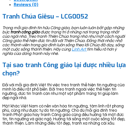
Reviews (0)
Tranh Chúa Giêsu – LCG0052
Trong mỗi gia đình tín hữu Công giáo, bạn luôn luôn bắt gặp những
bức
tranh công giáo
được trang trí ở những nơi trang trọng nhất
của ngôi nhà. Treo tranh Thiên Chúa trong nhà như một cách người
Công giáo thể hiện đức tin đối với Thiên Chúa. Đồng thời nhắc nhở
các thành viên trong gia đình luôn sống theo lời Chúa đã dạy, sống
một cuộc sống thánh thiện. Hãy cùng
Linh Art
tìm hiểu rõ hơn ý
nghĩa của dòng tranh này nhé.
Tại sao tranh Công giáo lại được nhiều lựa
chọn?
Đối với mỗi gia đình Việt thì việc treo tranh thể hiện tín ngưỡng của
mình là điều rất phổ biến. Bởi treo tranh ngoài việc thể hiện tín
ngưỡng, đức tin tranh còn như một vật phẩm trang trí giúp làm
đẹp ngôi nhà.
Mặt khác Việt Nam có nền văn hóa tín ngưỡng, tâm linh rất phong
phú, cũng như được tự do tín ngưỡng. Cho dù mỗi gia đình treo
tranh Phật giáo hay tranh Công giáo cũng đều hướng tới một đức
tin, tín ngưỡng và giác ngộ. Hướng tới sống một cuộc sống tốt đẹp,
thánh thiện. Làm những điều tốt đẹp, tranh xa những cái xấu.