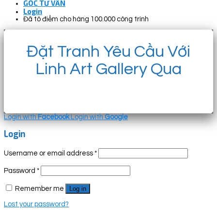
GÓC TƯ VẤN
Login
Đã tô điểm cho hàng 100.000 công trình
Đặt Tranh Yêu Cầu Với
Linh Art Gallery Qua
Login with
Facebook
Login with
Google
Login
Username or email address
*
Password
*
Remember me
Log in
Lost your password?