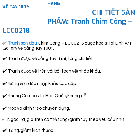
HÀNG
VẼ TAY 100%
CHI TIẾT SẢN
PHẨM: Tranh Chim Công –
LCC0218
✅
Tranh sơn dầu
Chim Công – LCC0218 được hoạ sĩ tại Linh Art
Gallery vẽ bằng tay 100%.
✔️ Tranh được vẽ bằng tay tỉ mỉ, từng chi tiết.
✔️ Tranh được vẽ trên vải bố (toan vẽ) nhập khẩu.
✔️ Bằng sơn dầu nhập khẩu cao cấp.
✔️ Khung Composite Hàn Quốc/khung gỗ.
✔️ Móc và đinh treo chuyên dụng.
✅ Ngoài ra, giá trên có thể tăng/giảm tuỳ theo yêu cầu như:
✔️ Tăng/giảm kích thước.