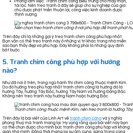
Phòng làm việc: Tranh chim công biểu trưng cho may mắn,
tài lộc. Nên treo tranh ở đây sẽ giúp cho sự nghiệp của gia
chủ được phát triển thuận lợi, công việc kinh doanh được
thịnh vượng.
Nên chọn treo tranh chim công ở nơi phù hợp để tranh phát h
Trên đây chỉ là những gợi ý treo tranh chim công phù hợp nhất.
Bạn vẫn có thể treo tranh này ở những vị trí khác trong nhà miễn
sao bạn thấy đẹp và phù hợp. Đây không phải là những quy định
bắt buộc.
5. Tranh chim công phù hợp với hướng
nào?
Như đã nói ở trên, trong ngũ hành thì chim công thuộc mệnh Kim.
Do đó hướng treo phù hợp nhất tranh chim công là hướng đó là
hướng Tây, hướng Tây Bắc, hướng Tây Nam và hướng Đông Bắc.
Không nên treo tranh này hướng Nam hoặc hướng Bắc
Tranh chim công thuộc mệnh Kim, nên treo tranh là hướng Tâ
Trên đây là bài viết của Linh Art về
tranh chim công
và ý nghĩa
phong thuỷ mà tranh mang lại. Hy vọng rằng qua bài viết này bạn
có thể chọn được cho mình bức tranh chim công phù hợp với không
gian nhà mình. Đồng thời mang lại sự ấm cúng, sang trọng cũng