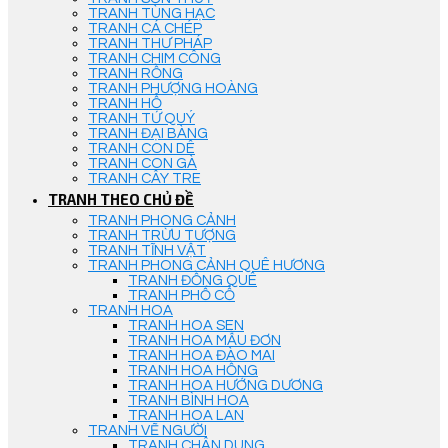
TRANH TÙNG HẠC
TRANH CÁ CHÉP
TRANH THƯ PHÁP
TRANH CHIM CÔNG
TRANH RỒNG
TRANH PHƯỢNG HOÀNG
TRANH HỔ
TRANH TỨ QUÝ
TRANH ĐẠI BÀNG
TRANH CON DÊ
TRANH CON GÀ
TRANH CÂY TRE
TRANH THEO CHỦ ĐỀ
TRANH PHONG CẢNH
TRANH TRỪU TƯỢNG
TRANH TĨNH VẬT
TRANH PHONG CẢNH QUÊ HƯƠNG
TRANH ĐỒNG QUÊ
TRANH PHỐ CỔ
TRANH HOA
TRANH HOA SEN
TRANH HOA MẪU ĐƠN
TRANH HOA ĐÀO MAI
TRANH HOA HỒNG
TRANH HOA HƯỚNG DƯƠNG
TRANH BÌNH HOA
TRANH HOA LAN
TRANH VẼ NGƯỜI
TRANH CHÂN DUNG