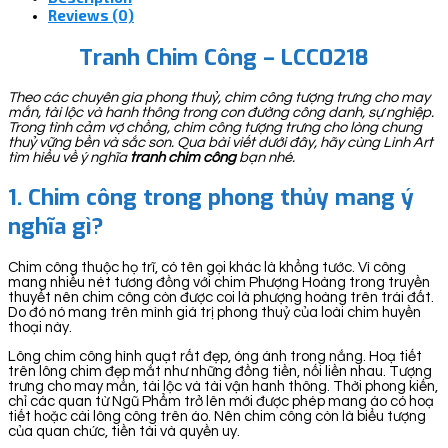
Reviews (0)
Tranh Chim Công – LCC0218
Theo các chuyên gia phong thuỷ, chim công tượng trưng cho may
mắn, tài lộc và hanh thông trong con đường công danh, sự nghiệp.
Trong tình cảm vợ chồng, chim công tượng trưng cho lòng chung
thuỷ vững bền và sắc son. Qua bài viết dưới đây, hãy cùng Linh Art
tìm hiểu về ý nghĩa
tranh chim công
bạn nhé.
1. Chim công trong phong thủy mang ý
nghĩa gì?
Chim công thuộc họ trĩ, có tên gọi khác là khổng tước. Vì công
mang nhiều nét tương đồng với chim Phượng Hoàng trong truyền
thuyết nên chim công còn được coi là phượng hoàng trên trái đất.
Do đó nó mang trên mình giá trị phong thuỷ của loài chim huyền
thoại này.
Lông chim công hình quạt rất đẹp, óng ánh trong nắng. Hoạ tiết
trên lông chim đẹp mắt như những đồng tiền, nối liền nhau. Tượng
trưng cho may mắn, tài lộc và tài vận hanh thông. Thời phong kiến,
chỉ các quan từ Ngũ Phẩm trở lên mới được phép mang áo có hoạ
tiết hoặc cài lông công trên áo. Nên chim công còn là biểu tượng
của quan chức, tiền tài và quyền uy.