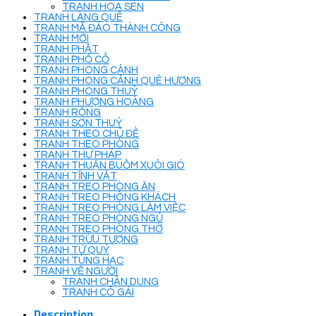
TRANH HOA SEN
TRANH LÀNG QUÊ
TRANH MÃ ĐÁO THÀNH CÔNG
TRANH MỚI
TRANH PHẬT
TRANH PHỐ CỔ
TRANH PHONG CẢNH
TRANH PHONG CẢNH QUÊ HƯƠNG
TRANH PHONG THUỶ
TRANH PHƯỢNG HOÀNG
TRANH RỒNG
TRANH SƠN THUỶ
TRANH THEO CHỦ ĐỀ
TRANH THEO PHÒNG
TRANH THƯ PHÁP
TRANH THUẬN BUỒM XUÔI GIÓ
TRANH TĨNH VẬT
TRANH TREO PHÒNG ĂN
TRANH TREO PHÒNG KHÁCH
TRANH TREO PHÒNG LÀM VIỆC
TRANH TREO PHÒNG NGỦ
TRANH TREO PHÒNG THỜ
TRANH TRỪU TƯỢNG
TRANH TỨ QUÝ
TRANH TÙNG HẠC
TRANH VẼ NGƯỜI
TRANH CHÂN DUNG
TRANH CÔ GÁI
Description