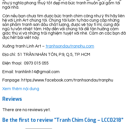
như ý nghĩa phong thuỷ tốt đẹp mà bức tranh muốn gửi gắm tới
ngôi nhà.
Còn nếu bạn chưa tìm được bức tranh chim công như ý thì hãy liên
hệ với Linh Art chúng tôi. Chúng tôi luôn tự hào cung cấp những
sản phẩm tranh sơn dầu chất lượng, được vẽ tay tỉ mỉ, cùng đội
ngũ tư vấn nhiệt tâm. Hãy đến với chúng tôi để tận hưởng cảm
giác thú vị và những trải nghiệm tuyệt vời nhé. Cảm ơn các bạn đã
đọc hết bài viết này.
Xưởng tranh Linh Art –
tranhsondautranphu.com
Địa chỉ: 51 TRẦN NHÂN TÔN, P.9, Q.5, TP. HCM
Điện thoại: 0973 015 055
Email: tranhlinh14@gmail.com
Fanpage: https://www.facebook.com/tranhsondautranphu
Xem thêm nội dung
Reviews
There are no reviews yet.
Be the first to review “Tranh Chim Công – LCC0218”