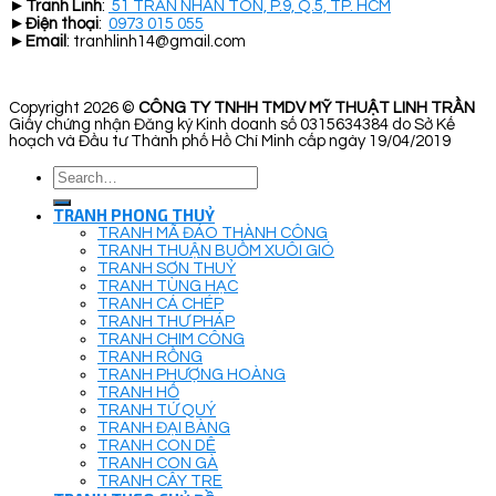
►
Tranh Linh
:
51 TRẦN NHÂN TÔN, P.9, Q.5, TP. HCM
►
Điện thoại
:
0973 015 055
►
Email
: tranhlinh14@gmail.com
Copyright 2026 ©
CÔNG TY TNHH TMDV MỸ THUẬT LINH TRẦN
Giấy chứng nhận Đăng ký Kinh doanh số 0315634384 do Sở Kế
hoạch và Đầu tư Thành phố Hồ Chí Minh cấp ngày 19/04/2019
Search
for:
TRANH PHONG THUỶ
TRANH MÃ ĐÁO THÀNH CÔNG
TRANH THUẬN BUỒM XUÔI GIÓ
TRANH SƠN THUỶ
TRANH TÙNG HẠC
TRANH CÁ CHÉP
TRANH THƯ PHÁP
TRANH CHIM CÔNG
TRANH RỒNG
TRANH PHƯỢNG HOÀNG
TRANH HỔ
TRANH TỨ QUÝ
TRANH ĐẠI BÀNG
TRANH CON DÊ
TRANH CON GÀ
TRANH CÂY TRE