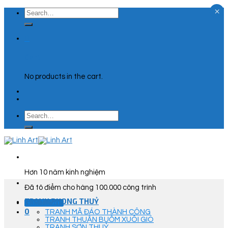
×
Skip
Search
to
for:
content
0
Cart
No products in the cart.
Search
for:
Hơn 10 năm kinh nghiệm
Đã tô điểm cho hàng 100.000 công trình
TRANH PHONG THUỶ
Góc Tư Vấn
0
TRANH MÃ ĐÁO THÀNH CÔNG
TRANH THUẬN BUỒM XUÔI GIÓ
TRANH SƠN THUỶ