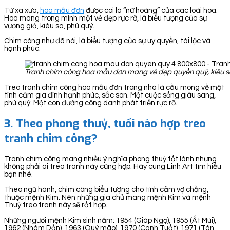
Từ xa xưa,
hoa mẫu đơn
được coi là “nữ hoàng” của các loài hoa.
Hoa mang trong mình một vẻ đẹp rực rỡ, là biểu tượng của sự
vương giả, kiêu sa, phú quý.
Chim công như đã nói, là biểu tượng của sự uy quyền, tài lộc và
hạnh phúc.
Tranh chim công hoa mẫu đơn mang vẻ đẹp quyền quý, kiêu sa.
Treo tranh chim công hoa mẫu đơn trong nhà là cầu mong về một
tình cảm gia đình hạnh phúc, sắc son. Một cuộc sống giàu sang,
phú quý. Một con đường công danh phát triển rực rỡ.
3. Theo phong thuỷ, tuổi nào hợp treo
tranh chim công?
Tranh chim công mang nhiều ý nghĩa phong thuỷ tốt lành nhưng
không phải ai treo tranh này cũng hợp. Hãy cùng Linh Art tìm hiểu
bạn nhé.
Theo ngũ hành, chim công biểu tượng cho tình cảm vợ chồng,
thuộc mệnh Kim. Nên những gia chủ mang mệnh Kim và mệnh
Thuỷ treo tranh này sẽ rất hợp.
Những người mệnh Kim sinh năm: 1954 (Giáp Ngọ), 1955 (Ất Mùi),
1962 (Nhâm Dần), 1963 (Quý mão), 1970 (Canh Tuất), 1971 (Tân