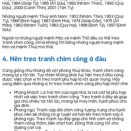
Hợi), 1984 (Giáp Tý), 1985 (Ất Sửu), 1992 (Nhâm Thân) , 1993 (Quý
Dậu) , 2000 (Canh Thìn), 2001 (Tân Tỵ).
Những người mệnh Thuỷ sinh Năm: 1952 (Nhâm Thìn); 1953 (Quý
Tỵ), 1966 (Bính Ngọ), 1967 (Đinh Mùi), 1974 (Giáp Dần), 1975 (Ất
Mão), 1982 (Nhâm Tuất), 1983 (Quý Hợi), 1996 (Bính Tý), 1997 (Đinh
Sửu).
Ngoài ra những người mệnh Mộc và mệnh Thổ đều có thể treo
tranh chim công, chỉ là không tốt bằng những người mang mệnh
Kim và mệnh Thuỷ mà thôi.
4. Nên treo tranh chim công ở đâu
Cũng giống như những đồ vật phong thuỷ khác, tranh chim công
mang lại ý rất lớn. Tuy nhiên không phải tuỳ tiện treo ở đâu cũng
được. Việc chọn vị trí treo tranh phù hợp là rất quan trọng. Hãy
cùng điểm qua những vị trí treo tranh chim công phù hợp nhất nhé.
Phòng khách: Là trái tim của ngôi nhà, là nơi cát lợi phù hợp
nhất với việc treo tranh chim công. Treo tranh ở đây sẽ giúp
gia chủ chiêu tài tấn lộc, mang lại may mắn, hạnh phúc cho
gia đình.
Phòng ngủ: Tranh cặp đôi chim công tượng trưng cho hạnh
phúc nên sẽ chẳng có gì tuyệt vời hơn khi treo tranh này ở
phòng ngủ. Treo tranh tại đây giúp cho tình cảm vợ chồng
thêm nồng thắm, bền chặt hơn. Đồng thời cũng tốt cho
đường con cái.