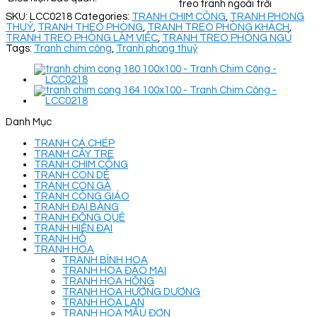
treo tranh ngoài trời
SKU:
LCC0218
Categories:
TRANH CHIM CÔNG
,
TRANH PHONG
THUỶ
,
TRANH THEO PHÒNG
,
TRANH TREO PHÒNG KHÁCH
,
TRANH TREO PHÒNG LÀM VIỆC
,
TRANH TREO PHÒNG NGỦ
Tags:
Tranh chim công
,
Tranh phong thuỷ
Danh Mục
TRANH CÁ CHÉP
TRANH CÂY TRE
TRANH CHIM CÔNG
TRANH CON DÊ
TRANH CON GÀ
TRANH CÔNG GIÁO
TRANH ĐẠI BÀNG
TRANH ĐỒNG QUÊ
TRANH HIỆN ĐẠI
TRANH HỔ
TRANH HOA
TRANH BÌNH HOA
TRANH HOA ĐÀO MAI
TRANH HOA HỒNG
TRANH HOA HƯỚNG DƯƠNG
TRANH HOA LAN
TRANH HOA MẪU ĐƠN