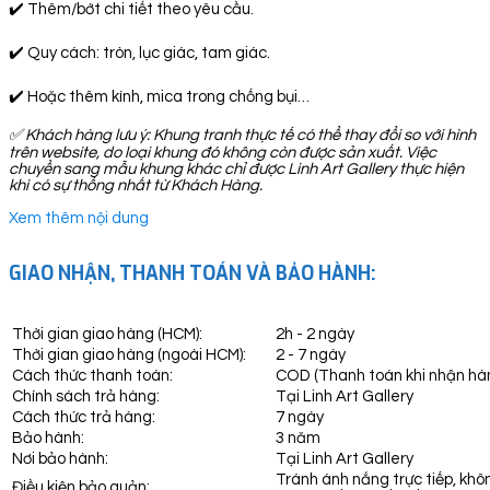
✔️ Thêm/bớt chi tiết theo yêu cầu.
✔️ Quy cách: tròn, lục giác, tam giác.
✔️ Hoặc thêm kính, mica trong chống bụi…
✅
Khách hàng lưu ý: Khung tranh thực tế có thể thay đổi so với hình
trên website, do loại khung đó không còn được sản xuất. Việc
chuyển sang mẫu khung khác chỉ được Linh Art Gallery thực hiện
khi có sự thống nhất từ Khách Hàng.
Xem thêm nội dung
GIAO NHẬN, THANH TOÁN VÀ BẢO HÀNH:
Thời gian giao hàng (HCM):
2h - 2 ngày
Thời gian giao hàng (ngoài HCM):
2 - 7 ngày
Cách thức thanh toán:
COD (Thanh toán khi nhận hà
Chính sách trả hàng:
Tại Linh Art Gallery
Cách thức trả hàng:
7 ngày
Bảo hành:
3 năm
Nơi bảo hành:
Tại Linh Art Gallery
Tránh ánh nắng trực tiếp, khô
Điều kiện bảo quản: