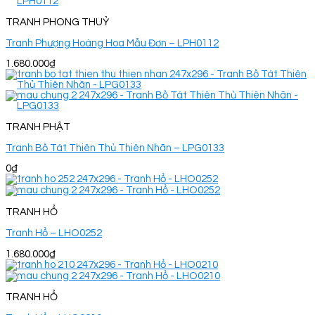
TRANH PHONG THUỶ
Tranh Phượng Hoàng Hoa Mẫu Đơn – LPH0112
1.680.000
₫
TRANH PHẬT
Tranh Bồ Tát Thiên Thủ Thiên Nhãn – LPG0133
0
₫
TRANH HỔ
Tranh Hổ – LHO0252
1.680.000
₫
TRANH HỔ