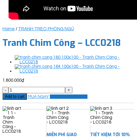
Home
/
TRANH TREO PHÒNG NGỦ
Tranh Chim Công – LCC0218
1.800.000
₫
Tranh
Chim
Add to cart
MUA NGAY
ĐẶT THEO YÊU CẦU
Công
-
LCC0218
quantity
MIỄN PHÍ GIAO
TIẾT KIỆM TỚI 10%