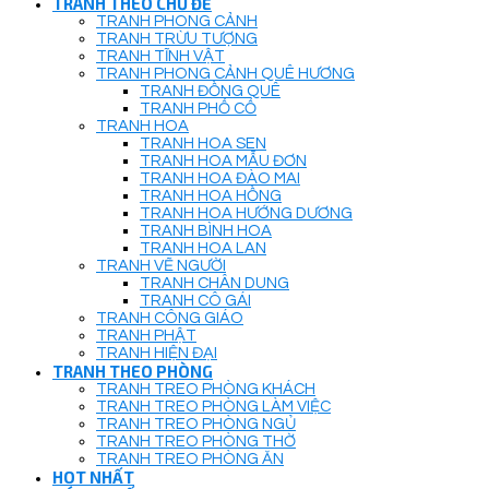
TRANH THEO CHỦ ĐỀ
TRANH PHONG CẢNH
TRANH TRỪU TƯỢNG
TRANH TĨNH VẬT
TRANH PHONG CẢNH QUÊ HƯƠNG
TRANH ĐỒNG QUÊ
TRANH PHỐ CỔ
TRANH HOA
TRANH HOA SEN
TRANH HOA MẪU ĐƠN
TRANH HOA ĐÀO MAI
TRANH HOA HỒNG
TRANH HOA HƯỚNG DƯƠNG
TRANH BÌNH HOA
TRANH HOA LAN
TRANH VẼ NGƯỜI
TRANH CHÂN DUNG
TRANH CÔ GÁI
TRANH CÔNG GIÁO
TRANH PHẬT
TRANH HIỆN ĐẠI
TRANH THEO PHÒNG
TRANH TREO PHÒNG KHÁCH
TRANH TREO PHÒNG LÀM VIỆC
TRANH TREO PHÒNG NGỦ
TRANH TREO PHÒNG THỜ
TRANH TREO PHÒNG ĂN
HOT NHẤT