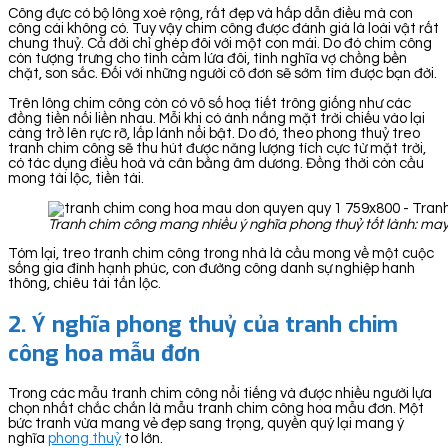
Công đực có bộ lông xoè rộng, rất đẹp và hấp dẫn điều mà con
công cái không có. Tuy vậy chim công được đánh giá là loài vật rất
chung thuỷ. Cả đời chỉ ghép đôi với một con mái. Do đó chim công
còn tượng trưng cho tình cảm lứa đôi, tình nghĩa vợ chồng bền
chặt, son sắc. Đối với những người cô đơn sẽ sớm tìm được bạn đời.
Trên lông chim công còn có vô số hoạ tiết trông giống như các
đồng tiền nối liền nhau. Mỗi khi có ánh nắng mặt trời chiếu vào lại
càng trở lên rực rỡ, lấp lánh nổi bật. Do đó, theo phong thuỷ treo
tranh chim công sẽ thu hút được năng lượng tích cực từ mặt trời,
có tác dụng điều hoà và cân bằng âm dương. Đồng thời còn cầu
mong tài lộc, tiền tài.
Tranh chim công mang nhiều ý nghĩa phong thuỷ tốt lành: may
Tóm lại, treo tranh chim công trong nhà là cầu mong về một cuộc
sống gia đình hạnh phúc, con đường công danh sự nghiệp hanh
thông, chiêu tài tấn lộc.
2. Ý nghĩa phong thuỷ của tranh chim
công hoa mẫu đơn
Trong các mẫu tranh chim công nổi tiếng và được nhiều người lựa
chọn nhất chắc chắn là mẫu tranh chim công hoa mẫu đơn. Một
bức tranh vừa mang vẻ đẹp sang trọng, quyền quý lại mang ý
nghĩa
phong thuỷ
to lớn.