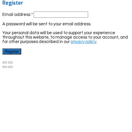
Register
Email address
*
A password will be sent to your email address.
Your personal data will be used to support your experience
throughout this website, to manage access to your account, and
for other purposes described in our
privacy policy
.
Register