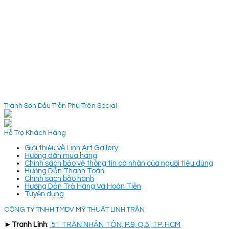
Tranh Sơn Dầu Trần Phú Trên Social
Hỗ Trợ Khách Hàng
Giới thiệu về Linh Art Gallery
Hướng dẫn mua hàng
Chính sách bảo vệ thông tin cá nhân của người tiêu dùng
Hướng Dẫn Thanh Toán
Chính sách bảo hành
Hướng Dẫn Trả Hàng Và Hoàn Tiền
Tuyển dụng
CÔNG TY TNHH TMDV MỸ THUẬT LINH TRẦN
►
Tranh Linh
:
51 TRẦN NHÂN TÔN, P.9, Q.5, TP. HCM