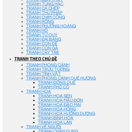
TRANH TÙNG HẠC
TRANH CÁ CHÉP
TRANH THƯ PHÁP
TRANH CHIM CÔNG
TRANH RỒNG
TRANH PHƯỢNG HOÀNG
TRANH HỔ
TRANH TỨ QUÝ
TRANH ĐẠI BÀNG
TRANH CON DÊ
TRANH CON GÀ
TRANH CÂY TRE
TRANH THEO CHỦ ĐỀ
TRANH PHONG CẢNH
TRANH TRỪU TƯỢNG
TRANH TĨNH VẬT
TRANH PHONG CẢNH QUÊ HƯƠNG
TRANH ĐỒNG QUÊ
TRANH PHỐ CỔ
TRANH HOA
TRANH HOA SEN
TRANH HOA MẪU ĐƠN
TRANH HOA ĐÀO MAI
TRANH HOA HỒNG
TRANH HOA HƯỚNG DƯƠNG
TRANH BÌNH HOA
TRANH HOA LAN
TRANH VẼ NGƯỜI
TRANH CHÂN DUNG