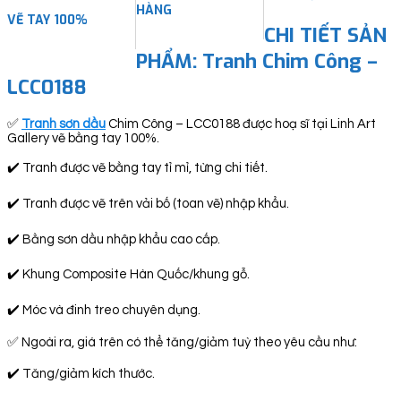
HÀNG
VẼ TAY 100%
CHI TIẾT SẢN
PHẨM: Tranh Chim Công –
LCC0188
✅
Tranh sơn dầu
Chim Công – LCC0188 được hoạ sĩ tại Linh Art
Gallery vẽ bằng tay 100%.
✔️ Tranh được vẽ bằng tay tỉ mỉ, từng chi tiết.
✔️ Tranh được vẽ trên vải bố (toan vẽ) nhập khẩu.
✔️ Bằng sơn dầu nhập khẩu cao cấp.
✔️ Khung Composite Hàn Quốc/khung gỗ.
✔️ Móc và đinh treo chuyên dụng.
✅ Ngoài ra, giá trên có thể tăng/giảm tuỳ theo yêu cầu như:
✔️ Tăng/giảm kích thước.