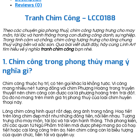
Reviews (0)
Tranh Chim Công – LCC0188
Theo các chuyên gia phong thuỷ, chim công tượng trưng cho may
mắn, tài lộc và hanh thông trong con đường công danh, sự nghiệp.
Trong tình cảm vợ chồng, chim công tượng trưng cho lòng chung
thuỷ vững bền và sắc son. Qua bài viết dưới đây, hãy cùng Linh Art
tìm hiểu về ý nghĩa
tranh chim công
bạn nhé.
1. Chim công trong phong thủy mang ý
nghĩa gì?
Chim công thuộc họ trĩ, có tên gọi khác là khổng tước. Vì công
mang nhiều nét tương đồng với chim Phượng Hoàng trong truyền
thuyết nên chim công còn được coi là phượng hoàng trên trái đất.
Do đó nó mang trên mình giá trị phong thuỷ của loài chim huyền
thoại này.
Lông chim công hình quạt rất đẹp, óng ánh trong nắng. Hoạ tiết
trên lông chim đẹp mắt như những đồng tiền, nối liền nhau. Tượng
trưng cho may mắn, tài lộc và tài vận hanh thông. Thời phong kiến,
chỉ các quan từ Ngũ Phẩm trở lên mới được phép mang áo có hoạ
tiết hoặc cài lông công trên áo. Nên chim công còn là biểu tượng
của quan chức, tiền tài và quyền uy.