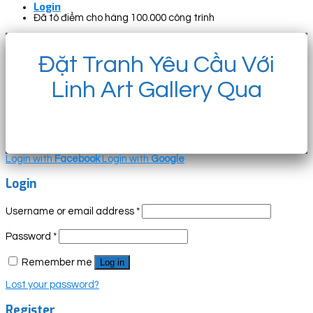
Login
Đã tô điểm cho hàng 100.000 công trình
Đặt Tranh Yêu Cầu Với
Linh Art Gallery Qua
Login with
Facebook
Login with
Google
Login
Username or email address
*
Password
*
Remember me
Log in
Lost your password?
Register