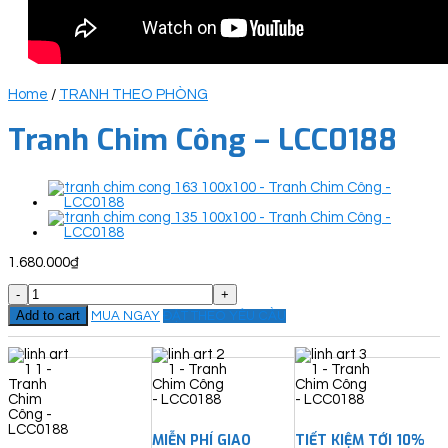
Home
/
TRANH THEO PHÒNG
Tranh Chim Công – LCC0188
1.680.000
₫
Tranh
Chim
Add to cart
MUA NGAY
ĐẶT THEO YÊU CẦU
Công
-
LCC0188
quantity
MIỄN PHÍ GIAO
TIẾT KIỆM TỚI 10%