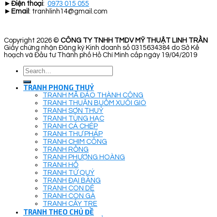
►
Điện thoại
:
0973 015 055
►
Email
: tranhlinh14@gmail.com
Copyright 2026 ©
CÔNG TY TNHH TMDV MỸ THUẬT LINH TRẦN
Giấy chứng nhận Đăng ký Kinh doanh số 0315634384 do Sở Kế
hoạch và Đầu tư Thành phố Hồ Chí Minh cấp ngày 19/04/2019
Search
for:
TRANH PHONG THUỶ
TRANH MÃ ĐÁO THÀNH CÔNG
TRANH THUẬN BUỒM XUÔI GIÓ
TRANH SƠN THUỶ
TRANH TÙNG HẠC
TRANH CÁ CHÉP
TRANH THƯ PHÁP
TRANH CHIM CÔNG
TRANH RỒNG
TRANH PHƯỢNG HOÀNG
TRANH HỔ
TRANH TỨ QUÝ
TRANH ĐẠI BÀNG
TRANH CON DÊ
TRANH CON GÀ
TRANH CÂY TRE
TRANH THEO CHỦ ĐỀ