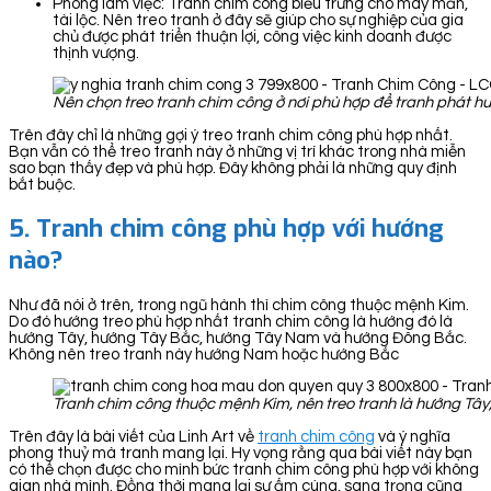
Phòng làm việc: Tranh chim công biểu trưng cho may mắn,
tài lộc. Nên treo tranh ở đây sẽ giúp cho sự nghiệp của gia
chủ được phát triển thuận lợi, công việc kinh doanh được
thịnh vượng.
Nên chọn treo tranh chim công ở nơi phù hợp để tranh phát h
Trên đây chỉ là những gợi ý treo tranh chim công phù hợp nhất.
Bạn vẫn có thể treo tranh này ở những vị trí khác trong nhà miễn
sao bạn thấy đẹp và phù hợp. Đây không phải là những quy định
bắt buộc.
5. Tranh chim công phù hợp với hướng
nào?
Như đã nói ở trên, trong ngũ hành thì chim công thuộc mệnh Kim.
Do đó hướng treo phù hợp nhất tranh chim công là hướng đó là
hướng Tây, hướng Tây Bắc, hướng Tây Nam và hướng Đông Bắc.
Không nên treo tranh này hướng Nam hoặc hướng Bắc
Tranh chim công thuộc mệnh Kim, nên treo tranh là hướng Tâ
Trên đây là bài viết của Linh Art về
tranh chim công
và ý nghĩa
phong thuỷ mà tranh mang lại. Hy vọng rằng qua bài viết này bạn
có thể chọn được cho mình bức tranh chim công phù hợp với không
gian nhà mình. Đồng thời mang lại sự ấm cúng, sang trọng cũng