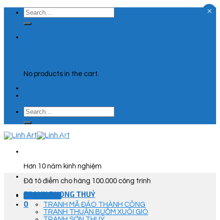
×
Skip
Search
to
for:
content
0
Cart
No products in the cart.
Search
for:
Hơn 10 năm kinh nghiệm
Đã tô điểm cho hàng 100.000 công trình
TRANH PHONG THUỶ
Góc Tư Vấn
0
TRANH MÃ ĐÁO THÀNH CÔNG
TRANH THUẬN BUỒM XUÔI GIÓ
TRANH SƠN THUỶ