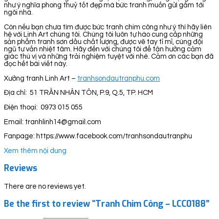
như ý nghĩa phong thuỷ tốt đẹp mà bức tranh muốn gửi gắm tới
ngôi nhà.
Còn nếu bạn chưa tìm được bức tranh chim công như ý thì hãy liên
hệ với Linh Art chúng tôi. Chúng tôi luôn tự hào cung cấp những
sản phẩm tranh sơn dầu chất lượng, được vẽ tay tỉ mỉ, cùng đội
ngũ tư vấn nhiệt tâm. Hãy đến với chúng tôi để tận hưởng cảm
giác thú vị và những trải nghiệm tuyệt vời nhé. Cảm ơn các bạn đã
đọc hết bài viết này.
Xưởng tranh Linh Art –
tranhsondautranphu.com
Địa chỉ: 51 TRẦN NHÂN TÔN, P.9, Q.5, TP. HCM
Điện thoại: 0973 015 055
Email: tranhlinh14@gmail.com
Fanpage: https://www.facebook.com/tranhsondautranphu
Xem thêm nội dung
Reviews
There are no reviews yet.
Be the first to review “Tranh Chim Công – LCC0188”