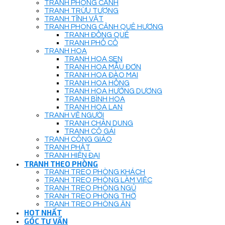
TRANH PHONG CẢNH
TRANH TRỪU TƯỢNG
TRANH TĨNH VẬT
TRANH PHONG CẢNH QUÊ HƯƠNG
TRANH ĐỒNG QUÊ
TRANH PHỐ CỔ
TRANH HOA
TRANH HOA SEN
TRANH HOA MẪU ĐƠN
TRANH HOA ĐÀO MAI
TRANH HOA HỒNG
TRANH HOA HƯỚNG DƯƠNG
TRANH BÌNH HOA
TRANH HOA LAN
TRANH VẼ NGƯỜI
TRANH CHÂN DUNG
TRANH CÔ GÁI
TRANH CÔNG GIÁO
TRANH PHẬT
TRANH HIỆN ĐẠI
TRANH THEO PHÒNG
TRANH TREO PHÒNG KHÁCH
TRANH TREO PHÒNG LÀM VIỆC
TRANH TREO PHÒNG NGỦ
TRANH TREO PHÒNG THỜ
TRANH TREO PHÒNG ĂN
HOT NHẤT
GÓC TƯ VẤN