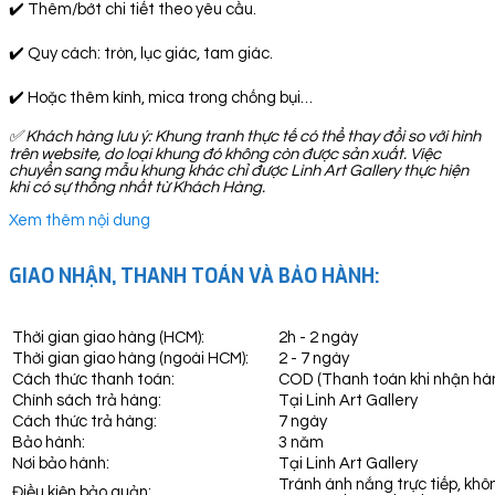
✔️ Thêm/bớt chi tiết theo yêu cầu.
✔️ Quy cách: tròn, lục giác, tam giác.
✔️ Hoặc thêm kính, mica trong chống bụi…
✅
Khách hàng lưu ý: Khung tranh thực tế có thể thay đổi so với hình
trên website, do loại khung đó không còn được sản xuất. Việc
chuyển sang mẫu khung khác chỉ được Linh Art Gallery thực hiện
khi có sự thống nhất từ Khách Hàng.
Xem thêm nội dung
GIAO NHẬN, THANH TOÁN VÀ BẢO HÀNH:
Thời gian giao hàng (HCM):
2h - 2 ngày
Thời gian giao hàng (ngoài HCM):
2 - 7 ngày
Cách thức thanh toán:
COD (Thanh toán khi nhận hà
Chính sách trả hàng:
Tại Linh Art Gallery
Cách thức trả hàng:
7 ngày
Bảo hành:
3 năm
Nơi bảo hành:
Tại Linh Art Gallery
Tránh ánh nắng trực tiếp, khô
Điều kiện bảo quản: