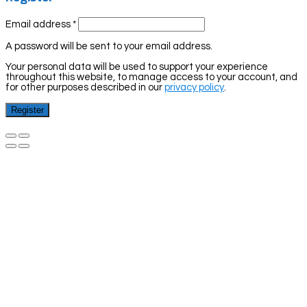
Email address
*
A password will be sent to your email address.
Your personal data will be used to support your experience
throughout this website, to manage access to your account, and
for other purposes described in our
privacy policy
.
Register