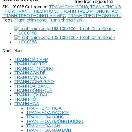
treo tranh ngoài trời
SKU:
91018
Categories:
TRANH CHIM CÔNG
,
TRANH PHONG
THUỶ
,
TRANH THEO PHÒNG
,
TRANH TREO PHÒNG KHÁCH
,
TRANH TREO PHÒNG LÀM VIỆC
,
TRANH TREO PHÒNG NGỦ
Tags:
Tranh chim công
,
Tranh phong thuỷ
Danh Mục
TRANH CÁ CHÉP
TRANH CÂY TRE
TRANH CHIM CÔNG
TRANH CON DÊ
TRANH CON GÀ
TRANH CÔNG GIÁO
TRANH ĐẠI BÀNG
TRANH ĐỒNG QUÊ
TRANH HIỆN ĐẠI
TRANH HỔ
TRANH HOA
TRANH BÌNH HOA
TRANH HOA ĐÀO MAI
TRANH HOA HỒNG
TRANH HOA HƯỚNG DƯƠNG
TRANH HOA LAN
TRANH HOA MẪU ĐƠN