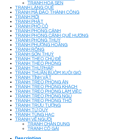
TRANH HOA SEN
TRANH LÀNG QUÊ
TRANH MÃ ĐÁO THÀNH CÔNG
TRANH MỚI
TRANH PHẬT
TRANH PHỐ CỔ
TRANH PHONG CẢNH
TRANH PHONG CẢNH QUÊ HƯƠNG
TRANH PHONG THUỶ
TRANH PHƯỢNG HOÀNG
TRANH RỒNG
TRANH SƠN THUỶ
TRANH THEO CHỦ ĐỀ
TRANH THEO PHÒNG
TRANH THƯ PHÁP
TRANH THUẬN BUỒM XUÔI GIÓ
TRANH TĨNH VẬT
TRANH TREO PHÒNG ĂN
TRANH TREO PHÒNG KHÁCH
TRANH TREO PHÒNG LÀM VIỆC
TRANH TREO PHÒNG NGỦ
TRANH TREO PHÒNG THỜ
TRANH TRỪU TƯỢNG
TRANH TỨ QUÝ
TRANH TÙNG HẠC
TRANH VẼ NGƯỜI
TRANH CHÂN DUNG
TRANH CÔ GÁI
Description