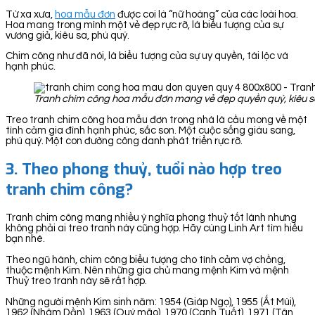
Từ xa xưa,
hoa mẫu đơn
được coi là “nữ hoàng” của các loài hoa.
Hoa mang trong mình một vẻ đẹp rực rỡ, là biểu tượng của sự
vương giả, kiêu sa, phú quý.
Chim công như đã nói, là biểu tượng của sự uy quyền, tài lộc và
hạnh phúc.
Tranh chim công hoa mẫu đơn mang vẻ đẹp quyền quý, kiêu sa.
Treo tranh chim công hoa mẫu đơn trong nhà là cầu mong về một
tình cảm gia đình hạnh phúc, sắc son. Một cuộc sống giàu sang,
phú quý. Một con đường công danh phát triển rực rỡ.
3. Theo phong thuỷ, tuổi nào hợp treo
tranh chim công?
Tranh chim công mang nhiều ý nghĩa phong thuỷ tốt lành nhưng
không phải ai treo tranh này cũng hợp. Hãy cùng Linh Art tìm hiểu
bạn nhé.
Theo ngũ hành, chim công biểu tượng cho tình cảm vợ chồng,
thuộc mệnh Kim. Nên những gia chủ mang mệnh Kim và mệnh
Thuỷ treo tranh này sẽ rất hợp.
Những người mệnh Kim sinh năm: 1954 (Giáp Ngọ), 1955 (Ất Mùi),
1962 (Nhâm Dần), 1963 (Quý mão), 1970 (Canh Tuất), 1971 (Tân