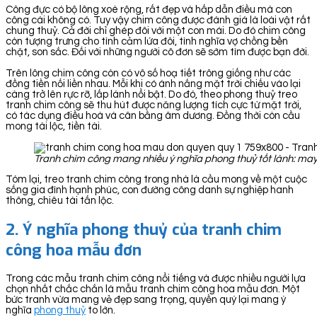
Công đực có bộ lông xoè rộng, rất đẹp và hấp dẫn điều mà con
công cái không có. Tuy vậy chim công được đánh giá là loài vật rất
chung thuỷ. Cả đời chỉ ghép đôi với một con mái. Do đó chim công
còn tượng trưng cho tình cảm lứa đôi, tình nghĩa vợ chồng bền
chặt, son sắc. Đối với những người cô đơn sẽ sớm tìm được bạn đời.
Trên lông chim công còn có vô số hoạ tiết trông giống như các
đồng tiền nối liền nhau. Mỗi khi có ánh nắng mặt trời chiếu vào lại
càng trở lên rực rỡ, lấp lánh nổi bật. Do đó, theo phong thuỷ treo
tranh chim công sẽ thu hút được năng lượng tích cực từ mặt trời,
có tác dụng điều hoà và cân bằng âm dương. Đồng thời còn cầu
mong tài lộc, tiền tài.
Tranh chim công mang nhiều ý nghĩa phong thuỷ tốt lành: may
Tóm lại, treo tranh chim công trong nhà là cầu mong về một cuộc
sống gia đình hạnh phúc, con đường công danh sự nghiệp hanh
thông, chiêu tài tấn lộc.
2. Ý nghĩa phong thuỷ của tranh chim
công hoa mẫu đơn
Trong các mẫu tranh chim công nổi tiếng và được nhiều người lựa
chọn nhất chắc chắn là mẫu tranh chim công hoa mẫu đơn. Một
bức tranh vừa mang vẻ đẹp sang trọng, quyền quý lại mang ý
nghĩa
phong thuỷ
to lớn.