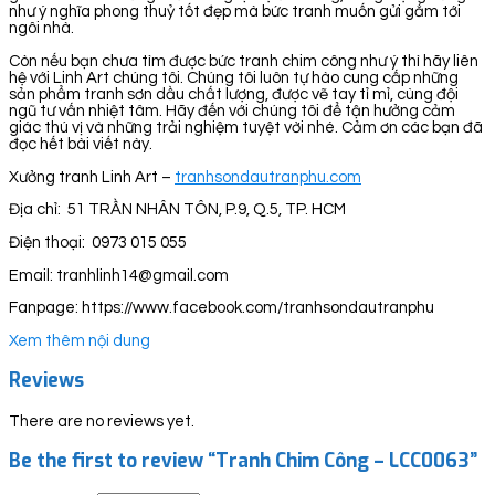
như ý nghĩa phong thuỷ tốt đẹp mà bức tranh muốn gửi gắm tới
ngôi nhà.
Còn nếu bạn chưa tìm được bức tranh chim công như ý thì hãy liên
hệ với Linh Art chúng tôi. Chúng tôi luôn tự hào cung cấp những
sản phẩm tranh sơn dầu chất lượng, được vẽ tay tỉ mỉ, cùng đội
ngũ tư vấn nhiệt tâm. Hãy đến với chúng tôi để tận hưởng cảm
giác thú vị và những trải nghiệm tuyệt vời nhé. Cảm ơn các bạn đã
đọc hết bài viết này.
Xưởng tranh Linh Art –
tranhsondautranphu.com
Địa chỉ: 51 TRẦN NHÂN TÔN, P.9, Q.5, TP. HCM
Điện thoại: 0973 015 055
Email: tranhlinh14@gmail.com
Fanpage: https://www.facebook.com/tranhsondautranphu
Xem thêm nội dung
Reviews
There are no reviews yet.
Be the first to review “Tranh Chim Công – LCC0063”