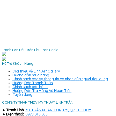
Tranh Sơn Dầu Trần Phú Trên Social
Hỗ Trợ Khách Hàng
Giới thiệu về Linh Art Gallery
Hướng dẫn mua hàng
Chính sách bảo vệ thông tin cá nhân của người tiêu dùng
Hướng Dẫn Thanh Toán
Chính sách bảo hành
Hướng Dẫn Trả Hàng Và Hoàn Tiền
Tuyển dụng
CÔNG TY TNHH TMDV MỸ THUẬT LINH TRẦN
►
Tranh Linh
:
51 TRẦN NHÂN TÔN, P.9, Q.5, TP. HCM
►
Điện thoại
:
0973 015 055