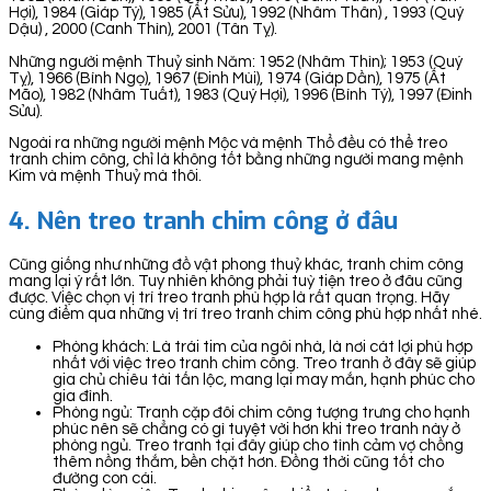
Hợi), 1984 (Giáp Tý), 1985 (Ất Sửu), 1992 (Nhâm Thân) , 1993 (Quý
Dậu) , 2000 (Canh Thìn), 2001 (Tân Tỵ).
Những người mệnh Thuỷ sinh Năm: 1952 (Nhâm Thìn); 1953 (Quý
Tỵ), 1966 (Bính Ngọ), 1967 (Đinh Mùi), 1974 (Giáp Dần), 1975 (Ất
Mão), 1982 (Nhâm Tuất), 1983 (Quý Hợi), 1996 (Bính Tý), 1997 (Đinh
Sửu).
Ngoài ra những người mệnh Mộc và mệnh Thổ đều có thể treo
tranh chim công, chỉ là không tốt bằng những người mang mệnh
Kim và mệnh Thuỷ mà thôi.
4. Nên treo tranh chim công ở đâu
Cũng giống như những đồ vật phong thuỷ khác, tranh chim công
mang lại ý rất lớn. Tuy nhiên không phải tuỳ tiện treo ở đâu cũng
được. Việc chọn vị trí treo tranh phù hợp là rất quan trọng. Hãy
cùng điểm qua những vị trí treo tranh chim công phù hợp nhất nhé.
Phòng khách: Là trái tim của ngôi nhà, là nơi cát lợi phù hợp
nhất với việc treo tranh chim công. Treo tranh ở đây sẽ giúp
gia chủ chiêu tài tấn lộc, mang lại may mắn, hạnh phúc cho
gia đình.
Phòng ngủ: Tranh cặp đôi chim công tượng trưng cho hạnh
phúc nên sẽ chẳng có gì tuyệt vời hơn khi treo tranh này ở
phòng ngủ. Treo tranh tại đây giúp cho tình cảm vợ chồng
thêm nồng thắm, bền chặt hơn. Đồng thời cũng tốt cho
đường con cái.