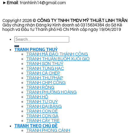
►
Email
: tranhlinh14@gmail.com
Copyright 2026 ©
CÔNG TY TNHH TMDV MỸ THUẬT LINH TRẦN
Giấy chứng nhận Đăng ký Kinh doanh số 0315634384 do Sở Kế
hoạch và Đầu tư Thành phố Hồ Chí Minh cấp ngày 19/04/2019
Search
for:
TRANH PHONG THUỶ
TRANH MÃ ĐÁO THÀNH CÔNG
TRANH THUẬN BUỒM XUÔI GIÓ
TRANH SƠN THUỶ
TRANH TÙNG HẠC
TRANH CÁ CHÉP
TRANH THƯ PHÁP
TRANH CHIM CÔNG
TRANH RỒNG
TRANH PHƯỢNG HOÀNG
TRANH HỔ
TRANH TỨ QUÝ
TRANH ĐẠI BÀNG
TRANH CON DÊ
TRANH CON GÀ
TRANH CÂY TRE
TRANH THEO CHỦ ĐỀ
TRANH PHONG CẢNH