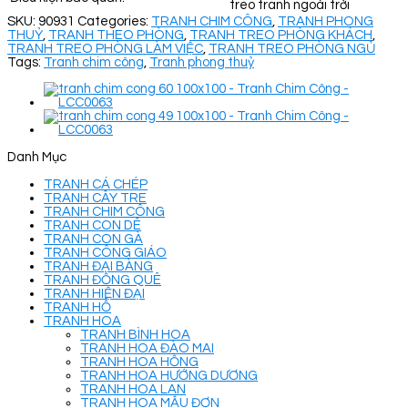
treo tranh ngoài trời
SKU:
90931
Categories:
TRANH CHIM CÔNG
,
TRANH PHONG
THUỶ
,
TRANH THEO PHÒNG
,
TRANH TREO PHÒNG KHÁCH
,
TRANH TREO PHÒNG LÀM VIỆC
,
TRANH TREO PHÒNG NGỦ
Tags:
Tranh chim công
,
Tranh phong thuỷ
Danh Mục
TRANH CÁ CHÉP
TRANH CÂY TRE
TRANH CHIM CÔNG
TRANH CON DÊ
TRANH CON GÀ
TRANH CÔNG GIÁO
TRANH ĐẠI BÀNG
TRANH ĐỒNG QUÊ
TRANH HIỆN ĐẠI
TRANH HỔ
TRANH HOA
TRANH BÌNH HOA
TRANH HOA ĐÀO MAI
TRANH HOA HỒNG
TRANH HOA HƯỚNG DƯƠNG
TRANH HOA LAN
TRANH HOA MẪU ĐƠN