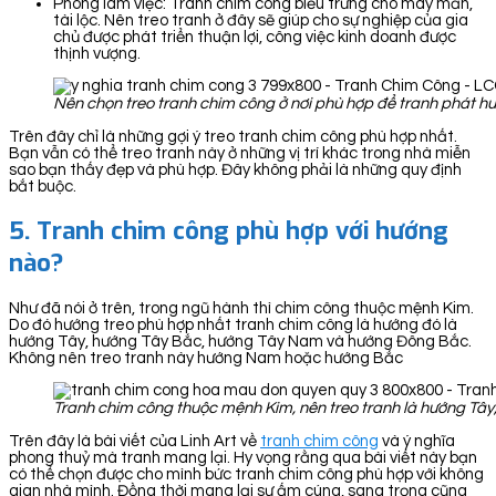
Phòng làm việc: Tranh chim công biểu trưng cho may mắn,
tài lộc. Nên treo tranh ở đây sẽ giúp cho sự nghiệp của gia
chủ được phát triển thuận lợi, công việc kinh doanh được
thịnh vượng.
Nên chọn treo tranh chim công ở nơi phù hợp để tranh phát h
Trên đây chỉ là những gợi ý treo tranh chim công phù hợp nhất.
Bạn vẫn có thể treo tranh này ở những vị trí khác trong nhà miễn
sao bạn thấy đẹp và phù hợp. Đây không phải là những quy định
bắt buộc.
5. Tranh chim công phù hợp với hướng
nào?
Như đã nói ở trên, trong ngũ hành thì chim công thuộc mệnh Kim.
Do đó hướng treo phù hợp nhất tranh chim công là hướng đó là
hướng Tây, hướng Tây Bắc, hướng Tây Nam và hướng Đông Bắc.
Không nên treo tranh này hướng Nam hoặc hướng Bắc
Tranh chim công thuộc mệnh Kim, nên treo tranh là hướng Tâ
Trên đây là bài viết của Linh Art về
tranh chim công
và ý nghĩa
phong thuỷ mà tranh mang lại. Hy vọng rằng qua bài viết này bạn
có thể chọn được cho mình bức tranh chim công phù hợp với không
gian nhà mình. Đồng thời mang lại sự ấm cúng, sang trọng cũng