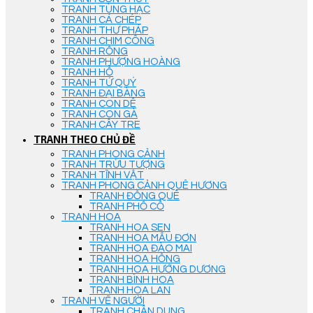
TRANH TÙNG HẠC
TRANH CÁ CHÉP
TRANH THƯ PHÁP
TRANH CHIM CÔNG
TRANH RỒNG
TRANH PHƯỢNG HOÀNG
TRANH HỔ
TRANH TỨ QUÝ
TRANH ĐẠI BÀNG
TRANH CON DÊ
TRANH CON GÀ
TRANH CÂY TRE
TRANH THEO CHỦ ĐỀ
TRANH PHONG CẢNH
TRANH TRỪU TƯỢNG
TRANH TĨNH VẬT
TRANH PHONG CẢNH QUÊ HƯƠNG
TRANH ĐỒNG QUÊ
TRANH PHỐ CỔ
TRANH HOA
TRANH HOA SEN
TRANH HOA MẪU ĐƠN
TRANH HOA ĐÀO MAI
TRANH HOA HỒNG
TRANH HOA HƯỚNG DƯƠNG
TRANH BÌNH HOA
TRANH HOA LAN
TRANH VẼ NGƯỜI
TRANH CHÂN DUNG