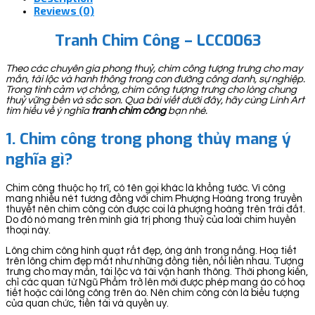
Reviews (0)
Tranh Chim Công – LCC0063
Theo các chuyên gia phong thuỷ, chim công tượng trưng cho may
mắn, tài lộc và hanh thông trong con đường công danh, sự nghiệp.
Trong tình cảm vợ chồng, chim công tượng trưng cho lòng chung
thuỷ vững bền và sắc son. Qua bài viết dưới đây, hãy cùng Linh Art
tìm hiểu về ý nghĩa
tranh chim công
bạn nhé.
1. Chim công trong phong thủy mang ý
nghĩa gì?
Chim công thuộc họ trĩ, có tên gọi khác là khổng tước. Vì công
mang nhiều nét tương đồng với chim Phượng Hoàng trong truyền
thuyết nên chim công còn được coi là phượng hoàng trên trái đất.
Do đó nó mang trên mình giá trị phong thuỷ của loài chim huyền
thoại này.
Lông chim công hình quạt rất đẹp, óng ánh trong nắng. Hoạ tiết
trên lông chim đẹp mắt như những đồng tiền, nối liền nhau. Tượng
trưng cho may mắn, tài lộc và tài vận hanh thông. Thời phong kiến,
chỉ các quan từ Ngũ Phẩm trở lên mới được phép mang áo có hoạ
tiết hoặc cài lông công trên áo. Nên chim công còn là biểu tượng
của quan chức, tiền tài và quyền uy.