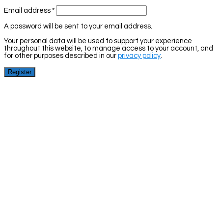
Email address
*
A password will be sent to your email address.
Your personal data will be used to support your experience
throughout this website, to manage access to your account, and
for other purposes described in our
privacy policy
.
Register