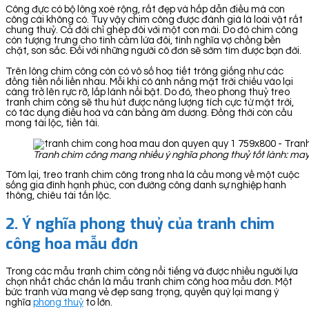
Công đực có bộ lông xoè rộng, rất đẹp và hấp dẫn điều mà con
công cái không có. Tuy vậy chim công được đánh giá là loài vật rất
chung thuỷ. Cả đời chỉ ghép đôi với một con mái. Do đó chim công
còn tượng trưng cho tình cảm lứa đôi, tình nghĩa vợ chồng bền
chặt, son sắc. Đối với những người cô đơn sẽ sớm tìm được bạn đời.
Trên lông chim công còn có vô số hoạ tiết trông giống như các
đồng tiền nối liền nhau. Mỗi khi có ánh nắng mặt trời chiếu vào lại
càng trở lên rực rỡ, lấp lánh nổi bật. Do đó, theo phong thuỷ treo
tranh chim công sẽ thu hút được năng lượng tích cực từ mặt trời,
có tác dụng điều hoà và cân bằng âm dương. Đồng thời còn cầu
mong tài lộc, tiền tài.
Tranh chim công mang nhiều ý nghĩa phong thuỷ tốt lành: may
Tóm lại, treo tranh chim công trong nhà là cầu mong về một cuộc
sống gia đình hạnh phúc, con đường công danh sự nghiệp hanh
thông, chiêu tài tấn lộc.
2. Ý nghĩa phong thuỷ của tranh chim
công hoa mẫu đơn
Trong các mẫu tranh chim công nổi tiếng và được nhiều người lựa
chọn nhất chắc chắn là mẫu tranh chim công hoa mẫu đơn. Một
bức tranh vừa mang vẻ đẹp sang trọng, quyền quý lại mang ý
nghĩa
phong thuỷ
to lớn.