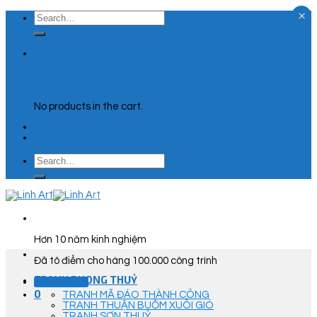
×
Skip
Search
to
for:
content
0
Cart
No products in the cart.
Search
for:
Hơn 10 năm kinh nghiệm
Đã tô điểm cho hàng 100.000 công trình
TRANH PHONG THUỶ
Góc Tư Vấn
0
TRANH MÃ ĐÁO THÀNH CÔNG
TRANH THUẬN BUỒM XUÔI GIÓ
TRANH SƠN THUỶ