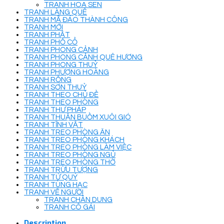
TRANH HOA SEN
TRANH LÀNG QUÊ
TRANH MÃ ĐÁO THÀNH CÔNG
TRANH MỚI
TRANH PHẬT
TRANH PHỐ CỔ
TRANH PHONG CẢNH
TRANH PHONG CẢNH QUÊ HƯƠNG
TRANH PHONG THUỶ
TRANH PHƯỢNG HOÀNG
TRANH RỒNG
TRANH SƠN THUỶ
TRANH THEO CHỦ ĐỀ
TRANH THEO PHÒNG
TRANH THƯ PHÁP
TRANH THUẬN BUỒM XUÔI GIÓ
TRANH TĨNH VẬT
TRANH TREO PHÒNG ĂN
TRANH TREO PHÒNG KHÁCH
TRANH TREO PHÒNG LÀM VIỆC
TRANH TREO PHÒNG NGỦ
TRANH TREO PHÒNG THỜ
TRANH TRỪU TƯỢNG
TRANH TỨ QUÝ
TRANH TÙNG HẠC
TRANH VẼ NGƯỜI
TRANH CHÂN DUNG
TRANH CÔ GÁI
Description