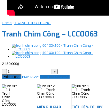
Home
/
TRANH THEO PHÒNG
Tranh Chim Công – LCC0063
2.450.000
₫
Tranh
Chim
Add to cart
MUA NGAY
ĐẶT THEO YÊU CẦU
Công
-
LCC0063
quantity
MIỄN PHÍ GIAO
TIẾT KIỆM TỚI 10%