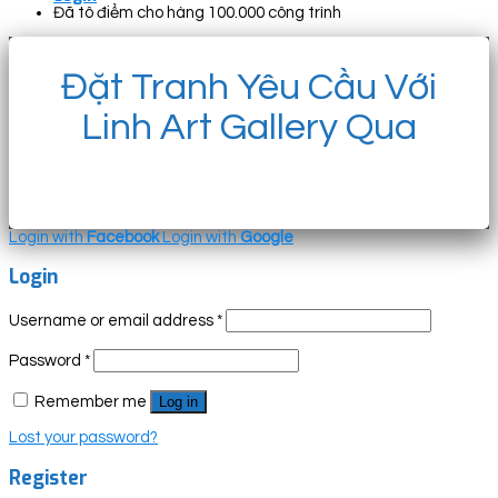
Đã tô điểm cho hàng 100.000 công trình
Đặt Tranh Yêu Cầu Với
Linh Art Gallery Qua
Login with
Facebook
Login with
Google
Login
Username or email address
*
Password
*
Remember me
Log in
Lost your password?
Register