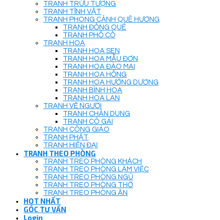
TRANH TRỪU TƯỢNG
TRANH TĨNH VẬT
TRANH PHONG CẢNH QUÊ HƯƠNG
TRANH ĐỒNG QUÊ
TRANH PHỐ CỔ
TRANH HOA
TRANH HOA SEN
TRANH HOA MẪU ĐƠN
TRANH HOA ĐÀO MAI
TRANH HOA HỒNG
TRANH HOA HƯỚNG DƯƠNG
TRANH BÌNH HOA
TRANH HOA LAN
TRANH VẼ NGƯỜI
TRANH CHÂN DUNG
TRANH CÔ GÁI
TRANH CÔNG GIÁO
TRANH PHẬT
TRANH HIỆN ĐẠI
TRANH THEO PHÒNG
TRANH TREO PHÒNG KHÁCH
TRANH TREO PHÒNG LÀM VIỆC
TRANH TREO PHÒNG NGỦ
TRANH TREO PHÒNG THỜ
TRANH TREO PHÒNG ĂN
HOT NHẤT
GÓC TƯ VẤN
Login