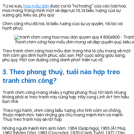
Từ xa xưa,
hoa mẫu đơn
được coi là “nữ hoàng” của các loài hoa.
Hoa mang trong mình một vẻ đẹp rực rỡ, là biểu tượng của sự
vương giả, kiêu sa, phú quý.
Chim công như đã nói, là biểu tượng của sự uy quyền, tài lộc và
hạnh phúc.
Tranh chim công hoa mẫu đơn mang vẻ đẹp quyền quý, kiêu sa.
Treo tranh chim công hoa mẫu đơn trong nhà là cầu mong về một
tình cảm gia đình hạnh phúc, sắc son. Một cuộc sống giàu sang,
phú quý. Một con đường công danh phát triển rực rỡ.
3. Theo phong thuỷ, tuổi nào hợp treo
tranh chim công?
Tranh chim công mang nhiều ý nghĩa phong thuỷ tốt lành nhưng
không phải ai treo tranh này cũng hợp. Hãy cùng Linh Art tìm hiểu
bạn nhé.
Theo ngũ hành, chim công biểu tượng cho tình cảm vợ chồng,
thuộc mệnh Kim. Nên những gia chủ mang mệnh Kim và mệnh
Thuỷ treo tranh này sẽ rất hợp.
Những người mệnh Kim sinh năm: 1954 (Giáp Ngọ), 1955 (Ất Mùi),
1962 (Nhâm Dần), 1963 (Quý mão), 1970 (Canh Tuất), 1971 (Tân