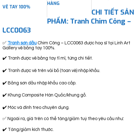
HÀNG
VẼ TAY 100%
CHI TIẾT SẢN
PHẨM: Tranh Chim Công –
LCC0063
✅
Tranh sơn dầu
Chim Công – LCC0063 được hoạ sĩ tại Linh Art
Gallery vẽ bằng tay 100%.
✔️ Tranh được vẽ bằng tay tỉ mỉ, từng chi tiết.
✔️ Tranh được vẽ trên vải bố (toan vẽ) nhập khẩu.
✔️ Bằng sơn dầu nhập khẩu cao cấp.
✔️ Khung Composite Hàn Quốc/khung gỗ.
✔️ Móc và đinh treo chuyên dụng.
✅ Ngoài ra, giá trên có thể tăng/giảm tuỳ theo yêu cầu như:
✔️ Tăng/giảm kích thước.