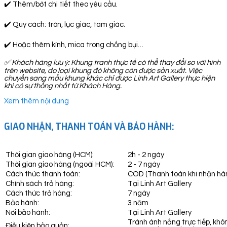
✔️ Thêm/bớt chi tiết theo yêu cầu.
✔️ Quy cách: tròn, lục giác, tam giác.
✔️ Hoặc thêm kính, mica trong chống bụi…
✅
Khách hàng lưu ý: Khung tranh thực tế có thể thay đổi so với hình
trên website, do loại khung đó không còn được sản xuất. Việc
chuyển sang mẫu khung khác chỉ được Linh Art Gallery thực hiện
khi có sự thống nhất từ Khách Hàng.
Xem thêm nội dung
GIAO NHẬN, THANH TOÁN VÀ BẢO HÀNH:
Thời gian giao hàng (HCM):
2h - 2 ngày
Thời gian giao hàng (ngoài HCM):
2 - 7 ngày
Cách thức thanh toán:
COD (Thanh toán khi nhận hà
Chính sách trả hàng:
Tại Linh Art Gallery
Cách thức trả hàng:
7 ngày
Bảo hành:
3 năm
Nơi bảo hành:
Tại Linh Art Gallery
Tránh ánh nắng trực tiếp, khô
Điều kiện bảo quản: