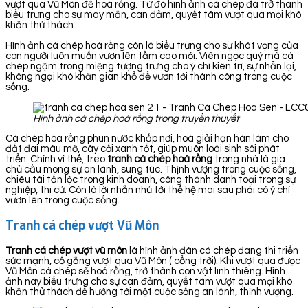
vượt qua Vũ Môn để hoá rồng. Từ đó hình ảnh cá chép đã trở thành
biểu trưng cho sự may mắn, can đảm, quyết tâm vượt qua mọi khó
khăn thử thách.
Hình ảnh cá chép hoá rồng còn là biểu trưng cho sự khát vọng của
con người luôn muốn vươn lên tầm cao mới. Viên ngọc quý mà cá
chép ngậm trong miệng tượng trưng cho ý chí kiên trì, sự nhẫn lại,
không ngại khó khăn gian khổ để vươn tới thành công trong cuộc
sống.
Hình ảnh cá chép hoá rồng trong truyền thuyết
Cá chép hóa rồng phun nước khắp nơi, hoá giải hạn hán làm cho
đất đai màu mỡ, cây cối xanh tốt, giúp muôn loài sinh sôi phát
triển. Chính vì thế, treo
tranh cá chép hoá rồng
trong nhà là gia
chủ cầu mong sự an lành, sung túc. Thịnh vượng trong cuộc sống,
chiêu tài tấn lộc trong kinh doanh, công thành danh toại trong sự
nghiệp, thi cử. Còn là lời nhắn nhủ tới thế hệ mai sau phải có ý chí
vươn lên trong cuộc sống.
Tranh cá chép vượt Vũ Môn
Tranh cá chép vượt vũ môn
là hình ảnh đàn cá chép đang thi triển
sức mạnh, cố gắng vượt qua Vũ Môn ( cổng trời). Khi vượt qua được
Vũ Môn cá chép sẽ hoá rồng, trở thành con vật linh thiêng. Hình
ảnh này biểu trưng cho sự can đảm, quyết tâm vượt qua mọi khó
khăn thử thách để hướng tới một cuộc sống an lành, thịnh vượng.