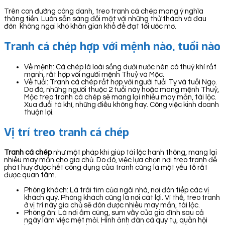
Trên con đường công danh, treo tranh cá chép mang ý nghĩa
thăng tiến. Luôn sẵn sàng đối mặt với những thử thách và đau
đớn không ngại khó khăn gian khổ để đạt tới ước mơ.
Tranh cá chép hợp với mệnh nào, tuổi nào
Về mệnh: Cá chép là loài sống dưới nước nên có thuỷ khí rất
mạnh, rất hợp với người mệnh Thuỷ và Mộc.
Về tuổi: Tranh cá chép rất hợp với người tuổi Tỵ và tuổi Ngọ.
Do đó, những người thuộc 2 tuổi này hoặc mang mệnh Thuỷ,
Mộc treo tranh cá chép sẽ mang lại nhiều may mắn, tài lộc.
Xua đuổi tà khí, những điều không hay. Công việc kinh doanh
thuận lợi.
Vị trí treo tranh cá chép
Tranh cá chép
như một pháp khí giúp tài lộc hanh thông, mang lại
nhiều may mắn cho gia chủ. Do đó, việc lựa chọn nơi treo tranh để
phát huy được hết công dụng của tranh cũng là một yếu tố rất
được quan tâm.
Phòng khách: Là trái tim của ngôi nhà, nơi đón tiếp các vị
khách quý. Phòng khách cũng là nơi cát lợi. Vì thế, treo tranh
ở vị trí này gia chủ sẽ đón được nhiều may mắn, tài lộc.
Phòng ăn: Là nơi ấm cúng, sum vầy của gia đình sau cả
ngày làm việc mệt mỏi. Hình ảnh đàn cá quy tụ, quần hội