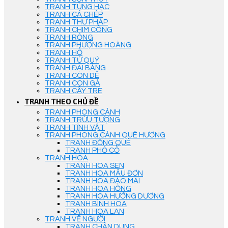
TRANH TÙNG HẠC
TRANH CÁ CHÉP
TRANH THƯ PHÁP
TRANH CHIM CÔNG
TRANH RỒNG
TRANH PHƯỢNG HOÀNG
TRANH HỔ
TRANH TỨ QUÝ
TRANH ĐẠI BÀNG
TRANH CON DÊ
TRANH CON GÀ
TRANH CÂY TRE
TRANH THEO CHỦ ĐỀ
TRANH PHONG CẢNH
TRANH TRỪU TƯỢNG
TRANH TĨNH VẬT
TRANH PHONG CẢNH QUÊ HƯƠNG
TRANH ĐỒNG QUÊ
TRANH PHỐ CỔ
TRANH HOA
TRANH HOA SEN
TRANH HOA MẪU ĐƠN
TRANH HOA ĐÀO MAI
TRANH HOA HỒNG
TRANH HOA HƯỚNG DƯƠNG
TRANH BÌNH HOA
TRANH HOA LAN
TRANH VẼ NGƯỜI
TRANH CHÂN DUNG