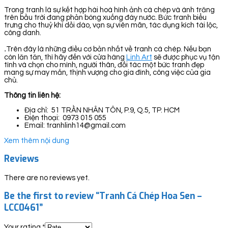
Trong tranh là sự kết hợp hài hoà hình ảnh cá chép và ánh trăng
trên bầu trời đang phản bóng xuống đáy nước. Bức tranh biểu
trưng cho thuỷ khí dồi dào, vạn sự viên mãn, tác dụng kích tài lộc,
công danh.
.
Trên đây là những điều cơ bản nhất về tranh cá chép. Nếu bạn
còn lăn tăn, thì hãy đến với cửa hàng
Linh Art
sẽ được phục vụ tận
tình và chọn cho mình, người thân, đối tác một bức tranh đẹp
mang sự may mắn, thịnh vượng cho gia đình, công việc của gia
chủ.
Thông tin liên hệ:
Địa chỉ: 51 TRẦN NHÂN TÔN, P.9, Q.5, TP. HCM
Điện thoại: 0973 015 055
Email: tranhlinh14@gmail.com
Xem thêm nội dung
Reviews
There are no reviews yet.
Be the first to review “Tranh Cá Chép Hoa Sen –
LCC0461”
Your rating
*