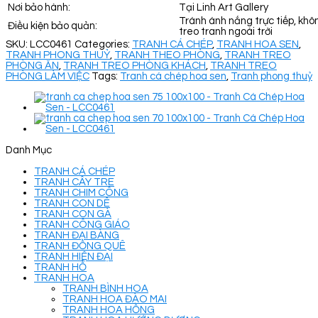
Nơi bảo hành:
Tại Linh Art Gallery
Tránh ánh nắng trực tiếp, khô
Điều kiện bảo quản:
treo tranh ngoài trời
SKU:
LCC0461
Categories:
TRANH CÁ CHÉP
,
TRANH HOA SEN
,
TRANH PHONG THUỶ
,
TRANH THEO PHÒNG
,
TRANH TREO
PHÒNG ĂN
,
TRANH TREO PHÒNG KHÁCH
,
TRANH TREO
PHÒNG LÀM VIỆC
Tags:
Tranh cá chép hoa sen
,
Tranh phong thuỷ
Danh Mục
TRANH CÁ CHÉP
TRANH CÂY TRE
TRANH CHIM CÔNG
TRANH CON DÊ
TRANH CON GÀ
TRANH CÔNG GIÁO
TRANH ĐẠI BÀNG
TRANH ĐỒNG QUÊ
TRANH HIỆN ĐẠI
TRANH HỔ
TRANH HOA
TRANH BÌNH HOA
TRANH HOA ĐÀO MAI
TRANH HOA HỒNG