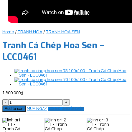
Home
/
TRANH HOA
/
TRANH HOA SEN
Tranh Cá Chép Hoa Sen –
LCC0461
1.800.000
₫
Tranh
Cá
Add to cart
MUA NGAY
ĐẶT THEO YÊU CẦU
Chép
Hoa
Sen
-
LCC0461