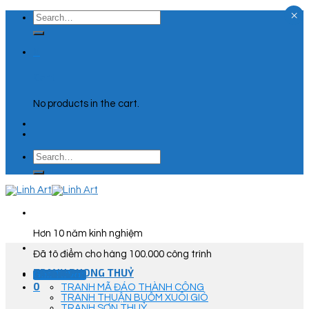
×
Skip
Search
to
for:
content
0
Cart
No products in the cart.
Search
for:
Hơn 10 năm kinh nghiệm
Đã tô điểm cho hàng 100.000 công trình
TRANH PHONG THUỶ
Góc Tư Vấn
0
TRANH MÃ ĐÁO THÀNH CÔNG
TRANH THUẬN BUỒM XUÔI GIÓ
TRANH SƠN THUỶ