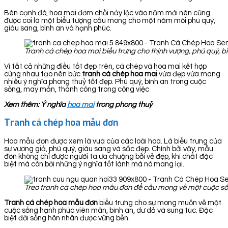
Bên cạnh đó, hoa mai đơm chồi nảy lộc vào năm mới nên cũng
được coi là một biểu tượng cầu mong cho một năm mới phú quý,
giàu sang, bình an và hạnh phúc.
Tranh cá chép hoa mai biểu trưng cho thịnh vượng, phú quý, bì
Vì tất cả những điều tốt đẹp trên, cá chép và hoa mai kết hợp
cùng nhau tạo nên bức
tranh cá chép hoa
mai
vừa đẹp vừa mang
nhiều ý nghĩa phong thuỷ tốt đẹp. Phú quý, bình an trong cuộc
sống, may mắn, thành công trong công việc
Xem thêm: Ý nghĩa
hoa mai
trong phong thuỷ
Tranh cá chép hoa mẫu đơn
Hoa mẫu đơn được xem là vua của các loài hoa. Là biểu trưng của
sự vương giả, phú quý, giàu sang và sắc đẹp. Chính bởi vậy, mẫu
đơn không chỉ được người ta ưa chuộng bởi vẻ đẹp, khí chất đặc
biệt mà còn bởi những ý nghĩa tốt lành mà nó mang lại.
Treo tranh cá chép hoa mẫu đơn để cầu mong về một cuộc sốn
Tranh cá chép hoa mẫu đơn
biểu trưng cho sự mong muốn về một
cuộc sống hạnh phúc viên mãn, bình an, dư dả và sung túc. Đặc
biệt đời sống hôn nhân được vững bền.