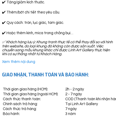
✔️ Tăng/giảm kích thước.
✔️ Thêm/bớt chi tiết theo yêu cầu.
✔️ Quy cách: tròn, lục giác, tam giác.
✔️ Hoặc thêm kính, mica trong chống bụi…
✅
Khách hàng lưu ý: Khung tranh thực tế có thể thay đổi so với hình
trên website, do loại khung đó không còn được sản xuất. Việc
chuyển sang mẫu khung khác chỉ được Linh Art Gallery thực hiện
khi có sự thống nhất từ Khách Hàng.
Xem thêm nội dung
GIAO NHẬN, THANH TOÁN VÀ BẢO HÀNH:
Thời gian giao hàng (HCM):
2h - 2 ngày
Thời gian giao hàng (ngoài HCM):
2 - 7 ngày
Cách thức thanh toán:
COD (Thanh toán khi nhận hà
Chính sách trả hàng:
Tại Linh Art Gallery
Cách thức trả hàng:
7 ngày
Bảo hành:
3 năm