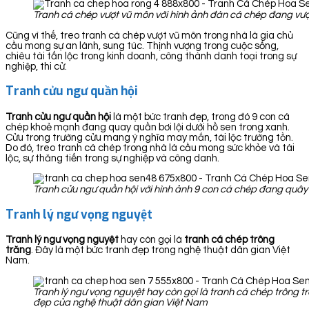
Tranh cá chép vượt vũ môn với hình ảnh đàn cá chép đang vượ
Cũng vì thế, treo tranh cá chép vượt vũ môn trong nhà là gia chủ
cầu mong sự an lành, sung túc. Thịnh vượng trong cuộc sống,
chiêu tài tấn lộc trong kinh doanh, công thành danh toại trong sự
nghiệp, thi cử.
Tranh cửu ngư quần hội
Tranh cửu ngư quần hội
là một bức tranh đẹp, trong đó 9 con cá
chép khoẻ mạnh đang quay quần bơi lội dưới hồ sen trong xanh.
Cửu trong trường cửu mang ý nghĩa may mắn, tài lộc trường tồn.
Do đó, treo tranh cá chép trong nhà là cầu mong sức khỏe và tài
lộc, sự thăng tiến trong sự nghiệp và công danh.
Tranh cửu ngư quần hội với hình ảnh 9 con cá chép đang quây 
Tranh lý ngư vọng nguyệt
Tranh lý ngư vọng nguyệt
hay còn gọi là
tranh cá chép trông
trăng
. Đây là một bức tranh đẹp trong nghệ thuật dân gian Việt
Nam.
Tranh lý ngư vọng nguyệt hay còn gọi là tranh cá chép trông t
đẹp của nghệ thuật dân gian Việt Nam