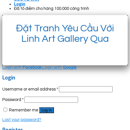
Login
Đã tô điểm cho hàng 100.000 công trình
Đặt Tranh Yêu Cầu Với
Linh Art Gallery Qua
Login with
Facebook
Login with
Google
Login
Username or email address
*
Password
*
Remember me
Log in
Lost your password?