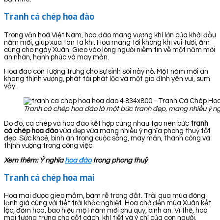
Tranh cá chép hoa đào
Trong văn hoá Việt Nam, hoa đào mang vượng khí lớn của khởi đầu
năm mới, giúp xua tan tà khí. Hoa mang tới không khí vui tươi, ấm
cúng cho ngày Xuân. Gieo vào lòng người niềm tin về một năm mới
an nhàn, hạnh phúc và may mắn.
Hoa đào còn tượng trưng cho sự sinh sôi nảy nở. Một năm mới an
khang thịnh vượng, phát tài phát lộc và một gia đình yên vui, sum
vầy.
Tranh cá chép hoa đào là một bức tranh đẹp, mang nhiều ý ng
Do đó, cá chép và hoa đào kết hợp cùng nhau tạo nên bức
tranh
cá chép hoa đào
vừa đẹp vừa mang nhiều ý nghĩa phong thuỷ tốt
đẹp. Sức khoẻ, bình an trong cuộc sống, may mắn, thành công và
thịnh vượng trong công việc
Xem thêm: Ý nghĩa
hoa đào
trong phong thuỷ
Tranh cá chép hoa mai
Hoa mai được gieo mầm, bám rễ trong đất. Trải qua mùa đông
lạnh giá cùng với tiết trời khắc nghiệt. Hoa chờ đến mùa Xuân kết
lộc, đơm hoa, báo hiệu một năm mới phú quý, bình an. Vì thế, hoa
mai tượng trưng cho cốt cách, khí tiết và ý chí của con người.