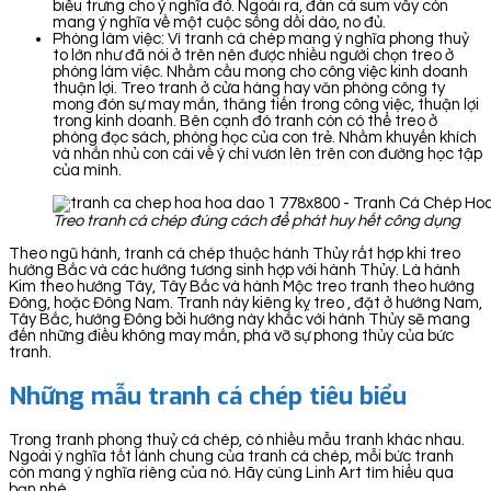
biểu trưng cho ý nghĩa đó. Ngoài ra, đàn cá sum vầy còn
mang ý nghĩa về một cuộc sống dồi dào, no đủ.
Phòng làm việc: Vì tranh cá chép mang ý nghĩa phong thuỷ
to lớn như đã nói ở trên nên được nhiều người chọn treo ở
phòng làm việc. Nhằm cầu mong cho công việc kinh doanh
thuận lợi. Treo tranh ở cửa hàng hay văn phòng công ty
mong đón sự may mắn, thăng tiến trong công việc, thuận lợi
trong kinh doanh. Bên cạnh đó tranh còn có thể treo ở
phòng đọc sách, phòng học của con trẻ. Nhằm khuyến khích
và nhắn nhủ con cái về ý chí vươn lên trên con đường học tập
của mình.
Treo tranh cá chép đúng cách để phát huy hết công dụng
Theo ngũ hành, tranh cá chép thuộc hành Thủy rất hợp khi treo
hướng Bắc và các hướng tương sinh hợp với hành Thủy. Là hành
Kim theo hướng Tây, Tây Bắc và hành Mộc treo tranh theo hướng
Đông, hoặc Đông Nam. Tranh này kiêng kỵ treo , đặt ở hướng Nam,
Tây Bắc, hướng Đông bởi hướng này khắc với hành Thủy sẽ mang
đến những điều không may mắn, phá vỡ sự phong thủy của bức
tranh.
Những mẫu tranh cá chép tiêu biểu
Trong tranh phong thuỷ cá chép, có nhiều mẫu tranh khác nhau.
Ngoài ý nghĩa tốt lành chung của tranh cá chép, mỗi bức tranh
còn mang ý nghĩa riêng của nó. Hãy cùng Linh Art tìm hiểu qua
bạn nhé.