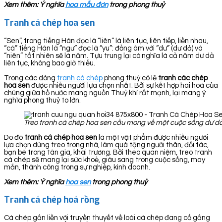
Xem thêm: Ý nghĩa
hoa mẫu đơn
trong phong thuỷ
Tranh cá chép hoa sen
“Sen”, trong tiếng Hán đọc là “liên” là liên tục, liên tiếp, liền nhau,
“cá” tiếng Hán là “ngư” đọc là “yu”: đồng âm với “dư” (dư dả) và
“niên” tất nhiên sẽ là năm. Tựu trung lại có nghĩa là cả năm dư dả
liên tục, không bao giờ thiếu.
Trong các dòng
tranh cá chép
phong thuỷ có lẽ
tranh các chép
hoa sen
được nhiều người lựa chọn nhất. Bởi sự kết hợp hài hoà của
chúng giữa hồ nước mang nguồn Thuỷ khí rất mạnh, lại mang ý
nghĩa phong thuỷ to lớn.
Treo tranh cá chép hoa sen cầu mong về một cuộc sống dư dả
Do đó
tranh cá chép hoa sen
là một vật phẩm được nhiều người
lựa chọn dùng treo trong nhà, làm quà tặng người thân, đối tác,
bạn bè trong tân gia, khai trương. Bởi theo quan niệm, treo tranh
cá chép sẽ mang lại sức khoẻ, giàu sang trong cuộc sống, may
mắn, thành công trong sự nghiệp, kinh doanh.
Xem thêm: Ý nghĩa
hoa sen
trong phong thuỷ
Tranh cá chép hoá rồng
Cá chép gắn liền với truyền thuyết về loài cá chép đang cố gắng