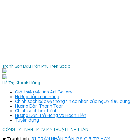
Tranh Sơn Dầu Trần Phú Trên Social
Hỗ Trợ Khách Hàng
Giới thiệu về Linh Art Gallery
Hướng dẫn mua hàng
Chính sách bảo vệ thông tin cá nhân của người tiêu dùng
Hướng Dẫn Thanh Toán
Chính sách bảo hành
Hướng Dẫn Trả Hàng Và Hoàn Tiền
Tuyển dụng
CÔNG TY TNHH TMDV MỸ THUẬT LINH TRẦN
►
Tranh Linh
:
51 TRẦN NHÂN TÔN, P.9, Q.5, TP. HCM