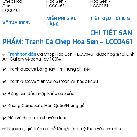
quantity
MIỄN PHÍ GIAO
TIẾT KIỆM TỚI 10%
VẼ TAY 100%
HÀNG
CHI TIẾT SẢN
PHẨM: Tranh Cá Chép Hoa Sen – LCC0461
✅
Tranh sơn dầu
Cá Chép Hoa Sen – LCC0461 được hoạ sĩ tại Linh
Art Gallery vẽ bằng tay 100%.
✔️ Tranh được vẽ bằng tay tỉ mỉ, từng chi tiết.
✔️ Tranh được vẽ trên vải bố (toan vẽ) nhập khẩu.
✔️ Bằng sơn dầu nhập khẩu cao cấp.
✔️ Khung Composite Hàn Quốc/khung gỗ.
✔️ Móc và đinh treo chuyên dụng.
✅ Ngoài ra, giá trên có thể tăng/giảm tuỳ theo yêu cầu như: