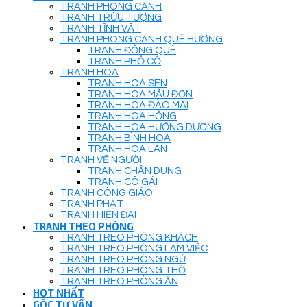
TRANH PHONG CẢNH
TRANH TRỪU TƯỢNG
TRANH TĨNH VẬT
TRANH PHONG CẢNH QUÊ HƯƠNG
TRANH ĐỒNG QUÊ
TRANH PHỐ CỔ
TRANH HOA
TRANH HOA SEN
TRANH HOA MẪU ĐƠN
TRANH HOA ĐÀO MAI
TRANH HOA HỒNG
TRANH HOA HƯỚNG DƯƠNG
TRANH BÌNH HOA
TRANH HOA LAN
TRANH VẼ NGƯỜI
TRANH CHÂN DUNG
TRANH CÔ GÁI
TRANH CÔNG GIÁO
TRANH PHẬT
TRANH HIỆN ĐẠI
TRANH THEO PHÒNG
TRANH TREO PHÒNG KHÁCH
TRANH TREO PHÒNG LÀM VIỆC
TRANH TREO PHÒNG NGỦ
TRANH TREO PHÒNG THỜ
TRANH TREO PHÒNG ĂN
HOT NHẤT
GÓC TƯ VẤN