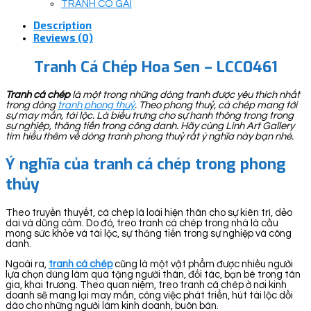
TRANH CÔ GÁI
Description
Reviews (0)
Tranh Cá Chép Hoa Sen – LCC0461
Tranh cá chép
là một trong những dòng tranh được yêu thích nhất
trong dòng
tranh phong thuỷ
. Theo phong thuỷ, cá chép mang tới
sự may mắn, tài lộc. Là biểu trưng cho sự hanh thông trong trong
sự nghiệp, thăng tiến trong công danh. Hãy cùng Linh Art Gallery
tìm hiểu thêm về dòng tranh phong thuỷ rất ý nghĩa này bạn nhé.
Ý nghĩa của tranh cá chép trong phong
thủy
Theo truyền thuyết, cá chép là loài hiện thân cho sự kiên trì, dẻo
dai và dũng cảm. Do đó, treo tranh cá chép trong nhà là cầu
mong sức khỏe và tài lộc, sự thăng tiến trong sự nghiệp và công
danh.
Ngoài ra,
tranh cá chép
cũng là một vật phẩm được nhiều người
lựa chọn dùng làm quà tặng người thân, đối tác, bạn bè trong tân
gia, khai trương. Theo quan niệm, treo tranh cá chép ở nơi kinh
doanh sẽ mang lại may mắn, công việc phát triển, hút tài lộc dồi
dào cho những người làm kinh doanh, buôn bán.