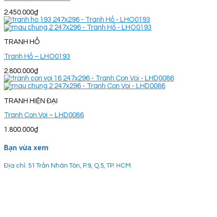
2.450.000
₫
TRANH HỔ
Tranh Hổ – LHO0193
2.800.000
₫
TRANH HIỆN ĐẠI
Tranh Con Voi – LHD0086
1.800.000
₫
Bạn vừa xem
Địa chỉ: 51 Trần Nhân Tôn, P.9, Q.5, TP. HCM