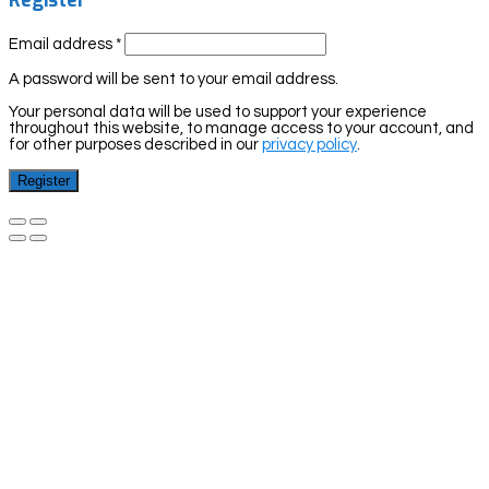
Register
Email address
*
A password will be sent to your email address.
Your personal data will be used to support your experience
throughout this website, to manage access to your account, and
for other purposes described in our
privacy policy
.
Register