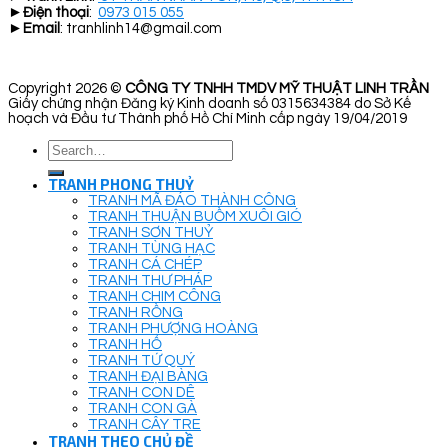
►
Điện thoại
:
0973 015 055
►
Email
: tranhlinh14@gmail.com
Copyright 2026 ©
CÔNG TY TNHH TMDV MỸ THUẬT LINH TRẦN
Giấy chứng nhận Đăng ký Kinh doanh số 0315634384 do Sở Kế
hoạch và Đầu tư Thành phố Hồ Chí Minh cấp ngày 19/04/2019
Search
for:
TRANH PHONG THUỶ
TRANH MÃ ĐÁO THÀNH CÔNG
TRANH THUẬN BUỒM XUÔI GIÓ
TRANH SƠN THUỶ
TRANH TÙNG HẠC
TRANH CÁ CHÉP
TRANH THƯ PHÁP
TRANH CHIM CÔNG
TRANH RỒNG
TRANH PHƯỢNG HOÀNG
TRANH HỔ
TRANH TỨ QUÝ
TRANH ĐẠI BÀNG
TRANH CON DÊ
TRANH CON GÀ
TRANH CÂY TRE
TRANH THEO CHỦ ĐỀ