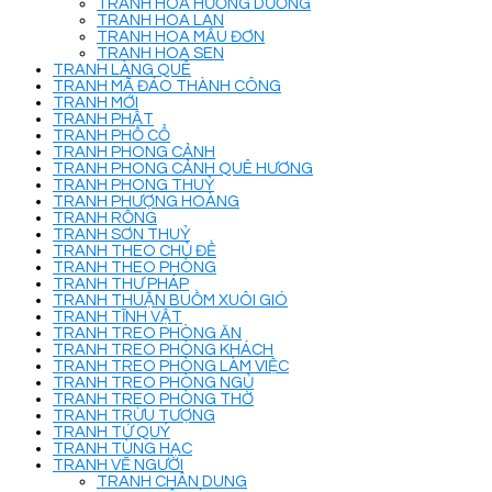
TRANH HOA HƯỚNG DƯƠNG
TRANH HOA LAN
TRANH HOA MẪU ĐƠN
TRANH HOA SEN
TRANH LÀNG QUÊ
TRANH MÃ ĐÁO THÀNH CÔNG
TRANH MỚI
TRANH PHẬT
TRANH PHỐ CỔ
TRANH PHONG CẢNH
TRANH PHONG CẢNH QUÊ HƯƠNG
TRANH PHONG THUỶ
TRANH PHƯỢNG HOÀNG
TRANH RỒNG
TRANH SƠN THUỶ
TRANH THEO CHỦ ĐỀ
TRANH THEO PHÒNG
TRANH THƯ PHÁP
TRANH THUẬN BUỒM XUÔI GIÓ
TRANH TĨNH VẬT
TRANH TREO PHÒNG ĂN
TRANH TREO PHÒNG KHÁCH
TRANH TREO PHÒNG LÀM VIỆC
TRANH TREO PHÒNG NGỦ
TRANH TREO PHÒNG THỜ
TRANH TRỪU TƯỢNG
TRANH TỨ QUÝ
TRANH TÙNG HẠC
TRANH VẼ NGƯỜI
TRANH CHÂN DUNG