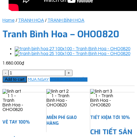
Home
/
TRANH HOA
/
TRANH BÌNH HOA
Tranh Bình Hoa – OHO0820
1.680.000
₫
Tranh
Bình
Add to cart
MUA NGAY
ĐẶT THEO YÊU CẦU
Hoa
-
OHO0820
quantity
MIỄN PHÍ GIAO
TIẾT KIỆM TỚI 10%
VẼ TAY 100%
HÀNG
CHI TIẾT SẢN