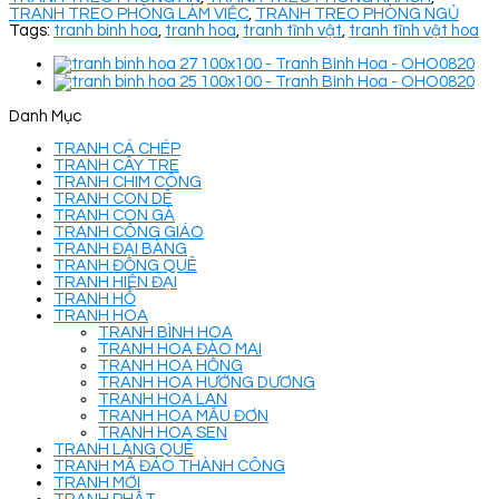
TRANH TREO PHÒNG LÀM VIỆC
,
TRANH TREO PHÒNG NGỦ
Tags:
tranh bình hoa
,
tranh hoa
,
tranh tĩnh vật
,
tranh tĩnh vật hoa
Danh Mục
TRANH CÁ CHÉP
TRANH CÂY TRE
TRANH CHIM CÔNG
TRANH CON DÊ
TRANH CON GÀ
TRANH CÔNG GIÁO
TRANH ĐẠI BÀNG
TRANH ĐỒNG QUÊ
TRANH HIỆN ĐẠI
TRANH HỔ
TRANH HOA
TRANH BÌNH HOA
TRANH HOA ĐÀO MAI
TRANH HOA HỒNG
TRANH HOA HƯỚNG DƯƠNG
TRANH HOA LAN
TRANH HOA MẪU ĐƠN
TRANH HOA SEN
TRANH LÀNG QUÊ
TRANH MÃ ĐÁO THÀNH CÔNG
TRANH MỚI