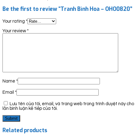
Be the first to review “Tranh Bình Hoa – OHO0820”
Your rating
*
Your review
*
Name
*
Email
*
Lưu tên của tôi, email, và trang web trong trình duyệt này cho
lần bình luận kế tiếp của tôi.
Related products