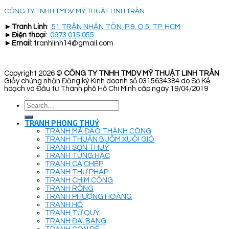
CÔNG TY TNHH TMDV MỸ THUẬT LINH TRẦN
►
Tranh Linh
:
51 TRẦN NHÂN TÔN, P.9, Q.5, TP. HCM
►
Điện thoại
:
0973 015 055
►
Email
: tranhlinh14@gmail.com
Copyright 2026 ©
CÔNG TY TNHH TMDV MỸ THUẬT LINH TRẦN
Giấy chứng nhận Đăng ký Kinh doanh số 0315634384 do Sở Kế
hoạch và Đầu tư Thành phố Hồ Chí Minh cấp ngày 19/04/2019
Search
for:
TRANH PHONG THUỶ
TRANH MÃ ĐÁO THÀNH CÔNG
TRANH THUẬN BUỒM XUÔI GIÓ
TRANH SƠN THUỶ
TRANH TÙNG HẠC
TRANH CÁ CHÉP
TRANH THƯ PHÁP
TRANH CHIM CÔNG
TRANH RỒNG
TRANH PHƯỢNG HOÀNG
TRANH HỔ
TRANH TỨ QUÝ
TRANH ĐẠI BÀNG