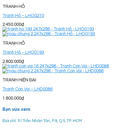
TRANH HỔ
Tranh Hổ – LHO0210
2.450.000
₫
TRANH HỔ
Tranh Hổ – LHO0193
2.800.000
₫
TRANH HIỆN ĐẠI
Tranh Con Voi – LHD0086
1.800.000
₫
Bạn vừa xem
Địa chỉ: 51 Trần Nhân Tôn, P.9, Q.5, TP. HCM