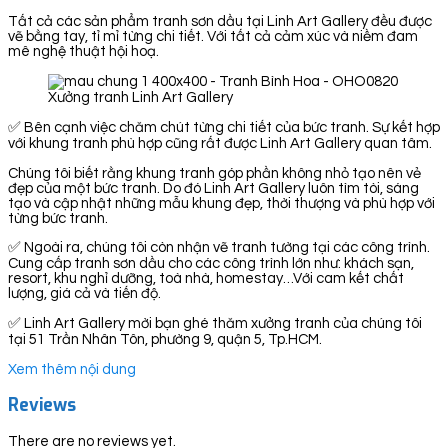
Tất cả các sản phẩm tranh sơn dầu tại Linh Art Gallery đều được
vẽ bằng tay, tỉ mỉ từng chi tiết. Với tất cả cảm xúc và niềm đam
mê nghệ thuật hội hoạ.
Xưởng tranh Linh Art Gallery
✅ Bên cạnh việc chăm chút từng chi tiết của bức tranh. Sự kết hợp
với khung tranh phù hợp cũng rất được Linh Art Gallery quan tâm.
Chúng tôi biết rằng khung tranh góp phần không nhỏ tạo nên vẻ
đẹp của một bức tranh. Do đó Linh Art Gallery luôn tìm tòi, sáng
tạo và cập nhật những mẫu khung đẹp, thời thượng và phù hợp với
từng bức tranh.
✅ Ngoài ra, chúng tôi còn nhận vẽ tranh tường tại các công trình.
Cung cấp tranh sơn dầu cho các công trình lớn như: khách sạn,
resort, khu nghỉ dưỡng, toà nhà, homestay…Với cam kết chất
lượng, giá cả và tiến độ.
✅ Linh Art Gallery mời bạn ghé thăm xưởng tranh của chúng tôi
tại 51 Trần Nhân Tôn, phường 9, quận 5, Tp.HCM.
Xem thêm nội dung
Reviews
There are no reviews yet.