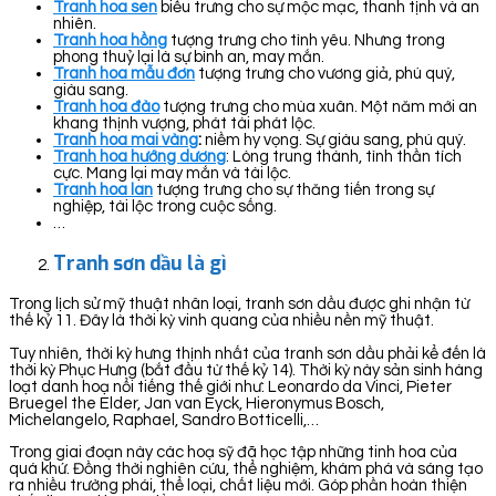
Tranh hoa sen
biểu trưng cho sự mộc mạc, thanh tịnh và an
nhiên.
Tranh hoa hồng
tượng trưng cho tình yêu. Nhưng trong
phong thuỷ lại là sự bình an, may mắn.
Tranh hoa mẫu đơn
tượng trưng cho vương giả, phú quý,
giàu sang.
Tranh hoa đào
tượng trưng cho mùa xuân. Một năm mới an
khang thịnh vượng, phát tài phát lộc.
Tranh hoa mai vàng
:
niềm hy vọng. Sự giàu sang, phú quý.
Tranh hoa hướng dương
: Lòng trung thành, tình thần tích
cực. Mang lại may mắn và tài lộc.
Tranh hoa lan
tượng trưng cho sự thăng tiến trong sự
nghiệp, tài lộc trong cuộc sống.
…
Tranh sơn dầu là gì
Trong lịch sử mỹ thuật nhân loại, tranh sơn dầu được ghi nhận từ
thế kỷ 11. Đây là thời kỳ vinh quang của nhiều nền mỹ thuật.
Tuy nhiên, thời kỳ hưng thịnh nhất của tranh sơn dầu phải kể đến là
thời kỳ Phục Hưng (bắt đầu từ thế kỷ 14). Thời kỳ này sản sinh hàng
loạt danh hoạ nổi tiếng thế giới như: Leonardo da Vinci, Pieter
Bruegel the Elder, Jan van Eyck, Hieronymus Bosch,
Michelangelo, Raphael, Sandro Botticelli,…
Trong giai đoạn này các hoạ sỹ đã học tập những tinh hoa của
quá khứ. Đồng thời nghiên cứu, thể nghiệm, khám phá và sáng tạo
ra nhiều trường phái, thể loại, chất liệu mới. Góp phần hoàn thiện