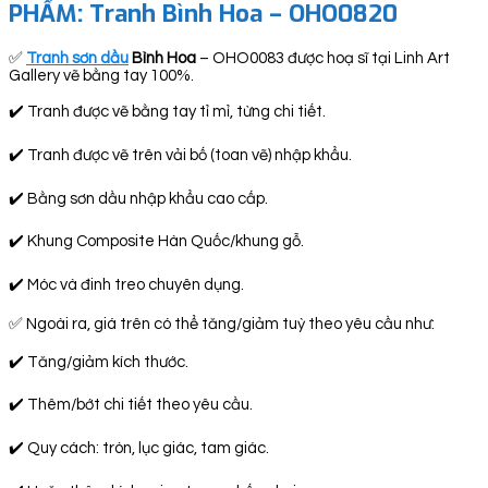
PHẨM:
Tranh Bình Hoa – OHO0820
✅
Tranh sơn dầu
Bình Hoa
– OHO0083 được hoạ sĩ tại Linh Art
Gallery vẽ bằng tay 100%.
✔️ Tranh được vẽ bằng tay tỉ mỉ, từng chi tiết.
✔️ Tranh được vẽ trên vải bố (toan vẽ) nhập khẩu.
✔️ Bằng sơn dầu nhập khẩu cao cấp.
✔️ Khung Composite Hàn Quốc/khung gỗ.
✔️ Móc và đinh treo chuyên dụng.
✅ Ngoài ra, giá trên có thể tăng/giảm tuỳ theo yêu cầu như:
✔️ Tăng/giảm kích thước.
✔️ Thêm/bớt chi tiết theo yêu cầu.
✔️ Quy cách: tròn, lục giác, tam giác.