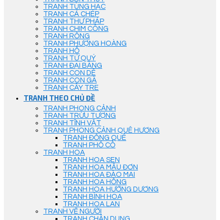
TRANH TÙNG HẠC
TRANH CÁ CHÉP
TRANH THƯ PHÁP
TRANH CHIM CÔNG
TRANH RỒNG
TRANH PHƯỢNG HOÀNG
TRANH HỔ
TRANH TỨ QUÝ
TRANH ĐẠI BÀNG
TRANH CON DÊ
TRANH CON GÀ
TRANH CÂY TRE
TRANH THEO CHỦ ĐỀ
TRANH PHONG CẢNH
TRANH TRỪU TƯỢNG
TRANH TĨNH VẬT
TRANH PHONG CẢNH QUÊ HƯƠNG
TRANH ĐỒNG QUÊ
TRANH PHỐ CỔ
TRANH HOA
TRANH HOA SEN
TRANH HOA MẪU ĐƠN
TRANH HOA ĐÀO MAI
TRANH HOA HỒNG
TRANH HOA HƯỚNG DƯƠNG
TRANH BÌNH HOA
TRANH HOA LAN
TRANH VẼ NGƯỜI
TRANH CHÂN DUNG