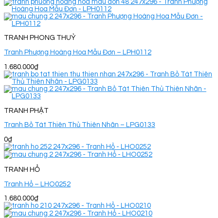
TRANH PHONG THUỶ
Tranh Phượng Hoàng Hoa Mẫu Đơn – LPH0112
1.680.000
₫
TRANH PHẬT
Tranh Bồ Tát Thiên Thủ Thiên Nhãn – LPG0133
0
₫
TRANH HỔ
Tranh Hổ – LHO0252
1.680.000
₫