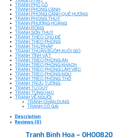
TRANH PHẬT
TRANH PHỐ CỔ
TRANH PHONG CẢNH
TRANH PHONG CẢNH QUÊ HƯƠNG
TRANH PHONG THUỶ
TRANH PHƯỢNG HOÀNG
TRANH RỒNG
TRANH SƠN THUỶ
TRANH THEO CHỦ ĐỀ
TRANH THEO PHÒNG
TRANH THƯ PHÁP
TRANH THUẬN BUỒM XUÔI GIÓ
TRANH TĨNH VẬT
TRANH TREO PHÒNG ĂN
TRANH TREO PHÒNG KHÁCH
TRANH TREO PHÒNG LÀM VIỆC
TRANH TREO PHÒNG NGỦ
TRANH TREO PHÒNG THỜ
TRANH TRỪU TƯỢNG
TRANH TỨ QUÝ
TRANH TÙNG HẠC
TRANH VẼ NGƯỜI
TRANH CHÂN DUNG
TRANH CÔ GÁI
Description
Reviews (0)
Tranh Bình Hoa – OHO0820