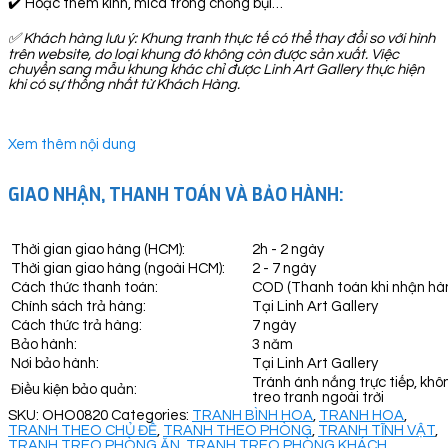
✔️ Hoặc thêm kính, mica trong chống bụi…
✅
Khách hàng lưu ý: Khung tranh thực tế có thể thay đổi so với hình
trên website, do loại khung đó không còn được sản xuất. Việc
chuyển sang mẫu khung khác chỉ được Linh Art Gallery thực hiện
khi có sự thống nhất từ Khách Hàng.
Xem thêm nội dung
GIAO NHẬN, THANH TOÁN VÀ BẢO HÀNH:
Thời gian giao hàng (HCM):
2h - 2 ngày
Thời gian giao hàng (ngoài HCM):
2 - 7 ngày
Cách thức thanh toán:
COD (Thanh toán khi nhận hà
Chính sách trả hàng:
Tại Linh Art Gallery
Cách thức trả hàng:
7 ngày
Bảo hành:
3 năm
Nơi bảo hành:
Tại Linh Art Gallery
Tránh ánh nắng trực tiếp, khô
Điều kiện bảo quản:
treo tranh ngoài trời
SKU:
OHO0820
Categories:
TRANH BÌNH HOA
,
TRANH HOA
,
TRANH THEO CHỦ ĐỀ
,
TRANH THEO PHÒNG
,
TRANH TĨNH VẬT
,
TRANH TREO PHÒNG ĂN
,
TRANH TREO PHÒNG KHÁCH
,