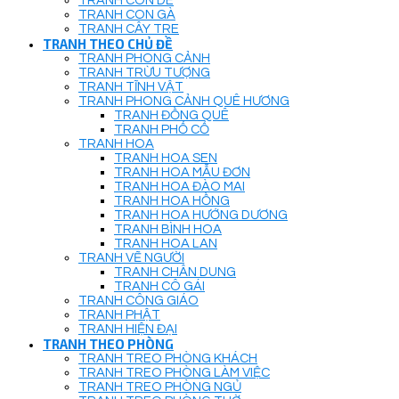
TRANH CON DÊ
TRANH CON GÀ
TRANH CÂY TRE
TRANH THEO CHỦ ĐỀ
TRANH PHONG CẢNH
TRANH TRỪU TƯỢNG
TRANH TĨNH VẬT
TRANH PHONG CẢNH QUÊ HƯƠNG
TRANH ĐỒNG QUÊ
TRANH PHỐ CỔ
TRANH HOA
TRANH HOA SEN
TRANH HOA MẪU ĐƠN
TRANH HOA ĐÀO MAI
TRANH HOA HỒNG
TRANH HOA HƯỚNG DƯƠNG
TRANH BÌNH HOA
TRANH HOA LAN
TRANH VẼ NGƯỜI
TRANH CHÂN DUNG
TRANH CÔ GÁI
TRANH CÔNG GIÁO
TRANH PHẬT
TRANH HIỆN ĐẠI
TRANH THEO PHÒNG
TRANH TREO PHÒNG KHÁCH
TRANH TREO PHÒNG LÀM VIỆC
TRANH TREO PHÒNG NGỦ