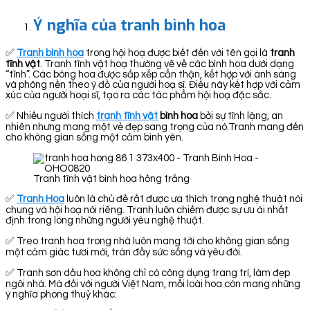
Ý nghĩa của tranh bình hoa
✅
Tranh bình hoa
trong hội hoạ được biết đến với tên gọi là
tranh
tĩnh vật
. Tranh tĩnh vật hoạ thường vẽ về các bình hoa dưới dạng
“tĩnh”. Các bông hoa được sắp xếp cẩn thận, kết hợp với ánh sáng
và phông nền theo ý đồ của người hoạ sĩ. Điều này kết hợp với cảm
xúc của người hoại sĩ, tạo ra các tác phẩm hội hoạ đặc sắc.
✅ Nhiều người thích
tranh tĩnh vật
bình hoa
bởi sự tĩnh lặng, an
nhiên nhưng mang một vẻ đẹp sang trọng của nó.Tranh mang đến
cho không gian sống một cảm bình yên.
Tranh tĩnh vật bình hoa hồng trắng
✅
Tranh Hoa
luôn là chủ đề rất được ưa thích trong nghệ thuật nói
chung và hội hoạ nói riêng. Tranh luôn chiếm được sự ưu ái nhất
định trong lòng những người yêu nghệ thuật.
✅ Treo tranh hoa trong nhà luôn mang tới cho không gian sống
một cảm giác tươi mới, tràn đầy sức sống và yêu đời.
✅ Tranh sơn dầu hoa không chỉ có công dụng trang trí, làm đẹp
ngôi nhà. Mà đối với người Việt Nam, mỗi loài hoa còn mang những
ý nghĩa phong thuỷ khác: