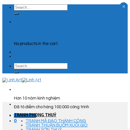
×
Skip
Search
to
for:
content
0
Cart
No products in the cart.
Search
for:
Hơn 10 năm kinh nghiệm
Đã tô điểm cho hàng 100.000 công trình
TRANH PHONG THUỶ
Góc Tư Vấn
0
TRANH MÃ ĐÁO THÀNH CÔNG
TRANH THUẬN BUỒM XUÔI GIÓ
TRANH SƠN THUỶ