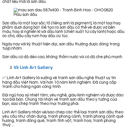
chất liệu mới là sơn dầu.
Màu sơn dầu
Sơn dầu là một loại sắc tố (tiếng anh là pigment), là một loại hoạ
phẩm dưới dạng bột. Để tạo ra sơn dầu có thể vẽ được và bền
màu, hoạ sĩ nghiền kĩ với dầu lanh (chiết xuất từ cây lanh) hoặc dầu
óc chó, dầu cây rum hay dầu cù túc.
Ngày nay với kỹ thuật hiện đại, sơn dầu thường được đóng trong
tuýp nhôm.
Sơn dầu có độ dẻo cao, không thấm nước và có độ che phủ mạnh.
Về Linh Art Gallery
✅ Linh Art Gallery là xưởng vẽ tranh sơn dầu nghệ thuật uy tín
hàng đầu Việt Nam. Với hơn 10 năm kinh nghiệm. Đã cung cấp
tranh cho hàng ngàn công trình.
Đội ngũ hoạ sỹ nhiệt tâm, yêu nghề, giàu kinh nghiệm và được đào
tạo bài bản. Chúng tôi nhận vẽ tranh sơn dầu theo ý tưởng của
bạn, sao chép tranh theo mọi trường phái.
Linh Art Gallery nhận vẽ/sao chép các thể loại tranh sơn dầu theo
yêu cầu như: chân dung, tranh phong cảnh, tranh phong cảnh quê
hương, tranh đồng quê, tranh tĩnh vật, tranh hoa, tranh phong
thuỷ….