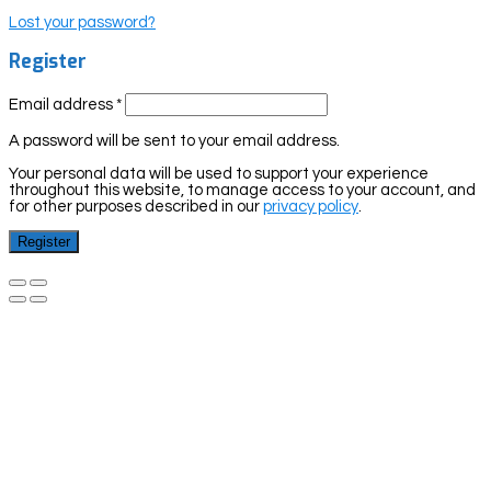
Lost your password?
Register
Email address
*
A password will be sent to your email address.
Your personal data will be used to support your experience
throughout this website, to manage access to your account, and
for other purposes described in our
privacy policy
.
Register