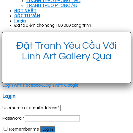
TRANH TREO PHÒNG THỜ
TRANH TREO PHÒNG ĂN
HOT NHẤT
GÓC TƯ VẤN
Login
Đã tô điểm cho hàng 100.000 công trình
Đặt Tranh Yêu Cầu Với
Linh Art Gallery Qua
Login with
Facebook
Login with
Google
Login
Username or email address
*
Password
*
Remember me
Log in