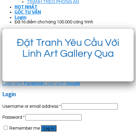
TRANH TREO PHÒNG ĂN
HOT NHẤT
GÓC TƯ VẤN
Login
Đã tô điểm cho hàng 100.000 công trình
Đặt Tranh Yêu Cầu Với
Linh Art Gallery Qua
Login with
Facebook
Login with
Google
Login
Username or email address
*
Password
*
Remember me
Log in