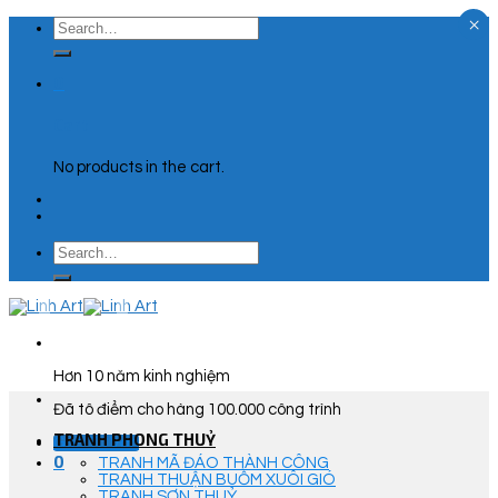
×
Skip
Search
to
for:
content
0
Cart
No products in the cart.
Search
for:
Hơn 10 năm kinh nghiệm
Đã tô điểm cho hàng 100.000 công trình
TRANH PHONG THUỶ
Góc Tư Vấn
0
TRANH MÃ ĐÁO THÀNH CÔNG
TRANH THUẬN BUỒM XUÔI GIÓ
TRANH SƠN THUỶ