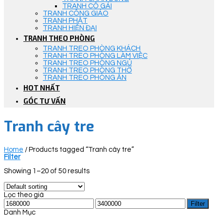
TRANH CÔ GÁI
TRANH CÔNG GIÁO
TRANH PHẬT
TRANH HIỆN ĐẠI
TRANH THEO PHÒNG
TRANH TREO PHÒNG KHÁCH
TRANH TREO PHÒNG LÀM VIỆC
TRANH TREO PHÒNG NGỦ
TRANH TREO PHÒNG THỜ
TRANH TREO PHÒNG ĂN
HOT NHẤT
GÓC TƯ VẤN
Tranh cây tre
Home
/
Products tagged “Tranh cây tre”
Filter
Showing 1–20 of 50 results
Lọc theo giá
Filter
Danh Mục