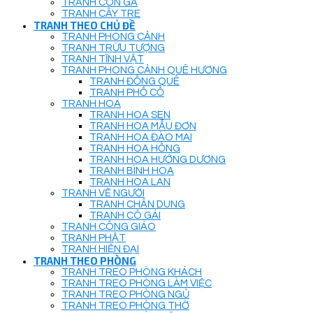
TRANH CON GÀ
TRANH CÂY TRE
TRANH THEO CHỦ ĐỀ
TRANH PHONG CẢNH
TRANH TRỪU TƯỢNG
TRANH TĨNH VẬT
TRANH PHONG CẢNH QUÊ HƯƠNG
TRANH ĐỒNG QUÊ
TRANH PHỐ CỔ
TRANH HOA
TRANH HOA SEN
TRANH HOA MẪU ĐƠN
TRANH HOA ĐÀO MAI
TRANH HOA HỒNG
TRANH HOA HƯỚNG DƯƠNG
TRANH BÌNH HOA
TRANH HOA LAN
TRANH VẼ NGƯỜI
TRANH CHÂN DUNG
TRANH CÔ GÁI
TRANH CÔNG GIÁO
TRANH PHẬT
TRANH HIỆN ĐẠI
TRANH THEO PHÒNG
TRANH TREO PHÒNG KHÁCH
TRANH TREO PHÒNG LÀM VIỆC
TRANH TREO PHÒNG NGỦ
TRANH TREO PHÒNG THỜ