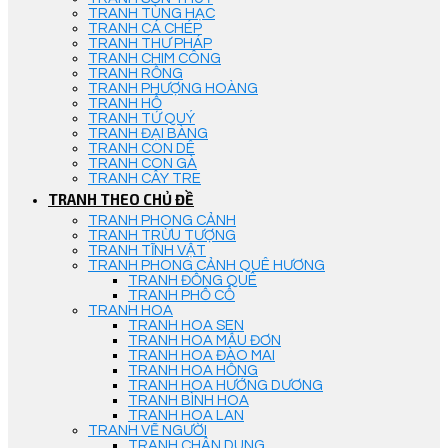
TRANH TÙNG HẠC
TRANH CÁ CHÉP
TRANH THƯ PHÁP
TRANH CHIM CÔNG
TRANH RỒNG
TRANH PHƯỢNG HOÀNG
TRANH HỔ
TRANH TỨ QUÝ
TRANH ĐẠI BÀNG
TRANH CON DÊ
TRANH CON GÀ
TRANH CÂY TRE
TRANH THEO CHỦ ĐỀ
TRANH PHONG CẢNH
TRANH TRỪU TƯỢNG
TRANH TĨNH VẬT
TRANH PHONG CẢNH QUÊ HƯƠNG
TRANH ĐỒNG QUÊ
TRANH PHỐ CỔ
TRANH HOA
TRANH HOA SEN
TRANH HOA MẪU ĐƠN
TRANH HOA ĐÀO MAI
TRANH HOA HỒNG
TRANH HOA HƯỚNG DƯƠNG
TRANH BÌNH HOA
TRANH HOA LAN
TRANH VẼ NGƯỜI
TRANH CHÂN DUNG