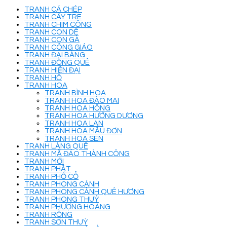
TRANH CÁ CHÉP
TRANH CÂY TRE
TRANH CHIM CÔNG
TRANH CON DÊ
TRANH CON GÀ
TRANH CÔNG GIÁO
TRANH ĐẠI BÀNG
TRANH ĐỒNG QUÊ
TRANH HIỆN ĐẠI
TRANH HỔ
TRANH HOA
TRANH BÌNH HOA
TRANH HOA ĐÀO MAI
TRANH HOA HỒNG
TRANH HOA HƯỚNG DƯƠNG
TRANH HOA LAN
TRANH HOA MẪU ĐƠN
TRANH HOA SEN
TRANH LÀNG QUÊ
TRANH MÃ ĐÁO THÀNH CÔNG
TRANH MỚI
TRANH PHẬT
TRANH PHỐ CỔ
TRANH PHONG CẢNH
TRANH PHONG CẢNH QUÊ HƯƠNG
TRANH PHONG THUỶ
TRANH PHƯỢNG HOÀNG
TRANH RỒNG
TRANH SƠN THUỶ