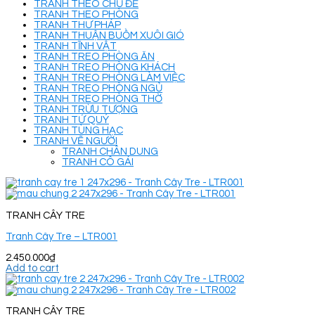
TRANH THEO CHỦ ĐỀ
TRANH THEO PHÒNG
TRANH THƯ PHÁP
TRANH THUẬN BUỒM XUÔI GIÓ
TRANH TĨNH VẬT
TRANH TREO PHÒNG ĂN
TRANH TREO PHÒNG KHÁCH
TRANH TREO PHÒNG LÀM VIỆC
TRANH TREO PHÒNG NGỦ
TRANH TREO PHÒNG THỜ
TRANH TRỪU TƯỢNG
TRANH TỨ QUÝ
TRANH TÙNG HẠC
TRANH VẼ NGƯỜI
TRANH CHÂN DUNG
TRANH CÔ GÁI
TRANH CÂY TRE
Tranh Cây Tre – LTR001
2.450.000
₫
Add to cart
TRANH CÂY TRE