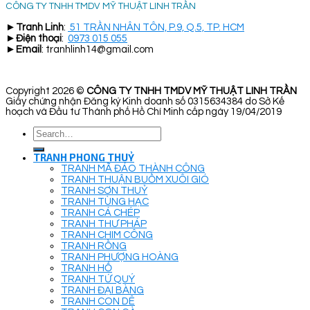
CÔNG TY TNHH TMDV MỸ THUẬT LINH TRẦN
►
Tranh Linh
:
51 TRẦN NHÂN TÔN, P.9, Q.5, TP. HCM
►
Điện thoại
:
0973 015 055
►
Email
: tranhlinh14@gmail.com
Copyright 2026 ©
CÔNG TY TNHH TMDV MỸ THUẬT LINH TRẦN
Giấy chứng nhận Đăng ký Kinh doanh số 0315634384 do Sở Kế
hoạch và Đầu tư Thành phố Hồ Chí Minh cấp ngày 19/04/2019
Search
for:
TRANH PHONG THUỶ
TRANH MÃ ĐÁO THÀNH CÔNG
TRANH THUẬN BUỒM XUÔI GIÓ
TRANH SƠN THUỶ
TRANH TÙNG HẠC
TRANH CÁ CHÉP
TRANH THƯ PHÁP
TRANH CHIM CÔNG
TRANH RỒNG
TRANH PHƯỢNG HOÀNG
TRANH HỔ
TRANH TỨ QUÝ
TRANH ĐẠI BÀNG
TRANH CON DÊ