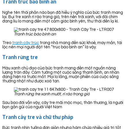
Tranh trúc báo bình an
Nghe tên thôi phần nào bạn đã hiểu ý nghĩa của bức tranh mang
lại. Bụi tre xanh rì rào trong gió, trên nền trời xanh, với đôi chim
đang líu lo mang đến một cảm giác bình yên, thư thái đến lạ kì.
Tranh trúc báo bình an
Treo
tranh cây trúc
trong nhà mang đến sức khoẻ, may mắn, tài
lộc nên mọi người đặt tên “trúc báo bình an” là vậy.
Tranh rừng tre
Màu xanh chủ đạo của bức tranh mang đến một nguồn năng
lượng tràn đầy. Cảm tưởng một cuộc sống thanh bình, an nhàn
đang hiện ra trước mắt. Mọi lo lắng, muộn phiền của cuộc sống
thường nhật như được xoá tan.
Tranh rừng tre xanh mướt, rì rào trong gió
Sau bao đời vẫn vậy, cây tre mãi mộc mạc, thân thương, là người
bạn gần gũi của người Việt Nam
Tranh cây tre và chữ thư pháp
Bức tranh nhìn tưởng đơn giản nhưng hàm chứa nhiều giá trị tốt