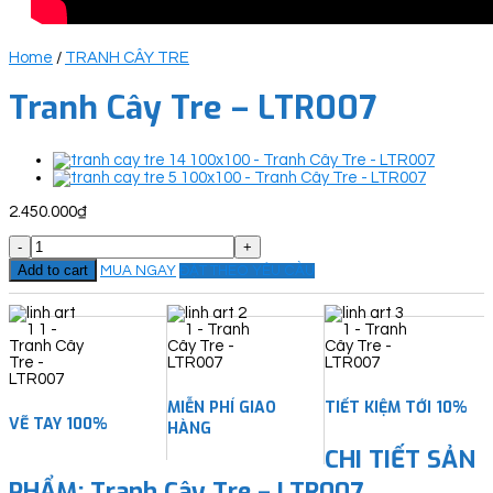
Home
/
TRANH CÂY TRE
Tranh Cây Tre – LTR007
2.450.000
₫
Tranh
Cây
Add to cart
MUA NGAY
ĐẶT THEO YÊU CẦU
Tre
-
LTR007
quantity
MIỄN PHÍ GIAO
TIẾT KIỆM TỚI 10%
VẼ TAY 100%
HÀNG
CHI TIẾT SẢN
PHẨM: Tranh Cây Tre – LTR007