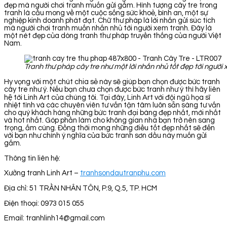
đẹp mà người chơi tranh muốn gửi gắm. Hình tượng cây tre trong
tranh là cầu mong về một cuộc sống sức khoẻ, bình an, một sự
nghiệp kinh doanh phát đạt. Chữ thư pháp là lời nhắn gửi súc tích
mà người chơi tranh muốn nhắn nhủ tới người xem tranh. Đây là
một nét đẹp của dòng tranh thư pháp truyền thống của người Việt
Nam.
Tranh thư pháp cây tre như một lời nhắn nhủ tốt đẹp tới người
Hy vọng với một chút chia sẻ này sẽ giúp bạn chọn được bức tranh
cây tre như ý. Nếu bạn chưa chọn được bức tranh như ý thì hãy liên
hệ tới Linh Art của chúng tôi. Tại đây, Linh Art với đội ngũ họa sĩ
nhiệt tình và các chuyên viên tư vấn tận tâm luôn sẵn sàng tư vấn
cho quý khách hàng những bức tranh đại bàng đẹp nhất, mới nhất
và hot nhất. Góp phần làm cho không gian nhà bạn trở nên sang
trọng, ấm cúng. Đồng thời mong những điều tốt đẹp nhất sẽ đến
với bạn như chính ý nghĩa của bức tranh sơn dầu này muốn gửi
gắm.
Thông tin liên hệ:
Xưởng tranh Linh Art –
tranhsondautranphu.com
Địa chỉ: 51 TRẦN NHÂN TÔN, P.9, Q.5, TP. HCM
Điện thoại: 0973 015 055
Email: tranhlinh14@gmail.com