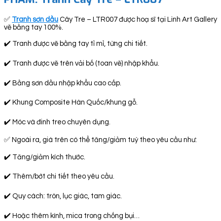
✅
Tranh sơn dầu
Cây Tre – LTR007 được hoạ sĩ tại Linh Art Gallery
vẽ bằng tay 100%.
✔️ Tranh được vẽ bằng tay tỉ mỉ, từng chi tiết.
✔️ Tranh được vẽ trên vải bố (toan vẽ) nhập khẩu.
✔️ Bằng sơn dầu nhập khẩu cao cấp.
✔️ Khung Composite Hàn Quốc/khung gỗ.
✔️ Móc và đinh treo chuyên dụng.
✅ Ngoài ra, giá trên có thể tăng/giảm tuỳ theo yêu cầu như:
✔️ Tăng/giảm kích thước.
✔️ Thêm/bớt chi tiết theo yêu cầu.
✔️ Quy cách: tròn, lục giác, tam giác.
✔️ Hoặc thêm kính, mica trong chống bụi…