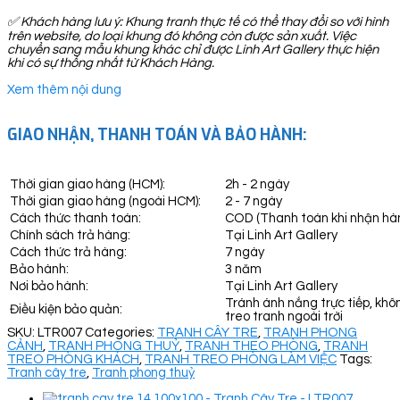
✅
Khách hàng lưu ý: Khung tranh thực tế có thể thay đổi so với hình
trên website, do loại khung đó không còn được sản xuất. Việc
chuyển sang mẫu khung khác chỉ được Linh Art Gallery thực hiện
khi có sự thống nhất từ Khách Hàng.
Xem thêm nội dung
GIAO NHẬN, THANH TOÁN VÀ BẢO HÀNH:
Thời gian giao hàng (HCM):
2h - 2 ngày
Thời gian giao hàng (ngoài HCM):
2 - 7 ngày
Cách thức thanh toán:
COD (Thanh toán khi nhận hà
Chính sách trả hàng:
Tại Linh Art Gallery
Cách thức trả hàng:
7 ngày
Bảo hành:
3 năm
Nơi bảo hành:
Tại Linh Art Gallery
Tránh ánh nắng trực tiếp, khô
Điều kiện bảo quản:
treo tranh ngoài trời
SKU:
LTR007
Categories:
TRANH CÂY TRE
,
TRANH PHONG
CẢNH
,
TRANH PHONG THUỶ
,
TRANH THEO PHÒNG
,
TRANH
TREO PHÒNG KHÁCH
,
TRANH TREO PHÒNG LÀM VIỆC
Tags:
Tranh cây tre
,
Tranh phong thuỷ