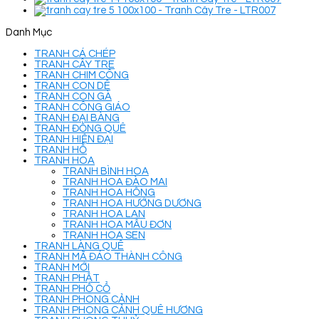
Danh Mục
TRANH CÁ CHÉP
TRANH CÂY TRE
TRANH CHIM CÔNG
TRANH CON DÊ
TRANH CON GÀ
TRANH CÔNG GIÁO
TRANH ĐẠI BÀNG
TRANH ĐỒNG QUÊ
TRANH HIỆN ĐẠI
TRANH HỔ
TRANH HOA
TRANH BÌNH HOA
TRANH HOA ĐÀO MAI
TRANH HOA HỒNG
TRANH HOA HƯỚNG DƯƠNG
TRANH HOA LAN
TRANH HOA MẪU ĐƠN
TRANH HOA SEN
TRANH LÀNG QUÊ
TRANH MÃ ĐÁO THÀNH CÔNG
TRANH MỚI
TRANH PHẬT
TRANH PHỐ CỔ
TRANH PHONG CẢNH
TRANH PHONG CẢNH QUÊ HƯƠNG