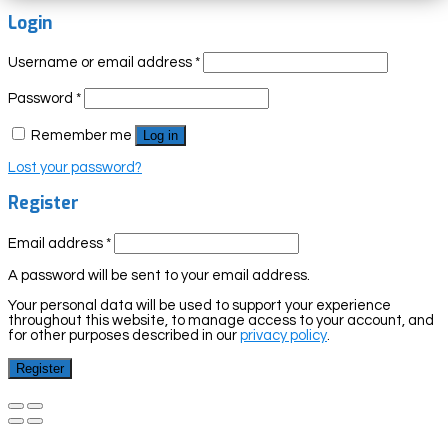
Login
Username or email address
*
Password
*
Remember me
Log in
Lost your password?
Register
Email address
*
A password will be sent to your email address.
Your personal data will be used to support your experience
throughout this website, to manage access to your account, and
for other purposes described in our
privacy policy
.
Register