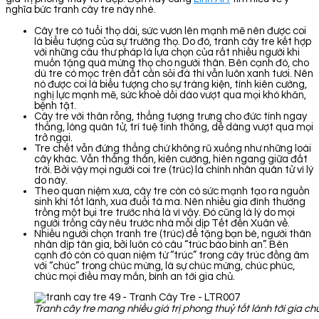
nghĩa bức tranh cây tre này nhé.
Cây tre có tuổi thọ dài, sức vươn lên mạnh mẽ nên được coi
là biểu tượng của sự trường thọ. Do đó, tranh cây tre kết hợp
với những câu thư pháp là lựa chọn của rất nhiều người khi
muốn tặng quà mừng thọ cho người thân. Bên cạnh đó, cho
dù tre có mọc trên đất cằn sỏi đá thì vẫn luôn xanh tươi. Nên
nó được coi là biểu tượng cho sự tráng kiện, tính kiên cường,
nghị lực mạnh mẽ, sức khoẻ dồi dào vượt qua mọi khó khăn,
bệnh tật.
Cây tre với thân rỗng, thẳng tượng trưng cho đức tính ngay
thẳng, lòng quân tử, trí tuệ tinh thông, dễ dàng vượt qua mọi
trở ngại.
Tre chết vẫn đứng thẳng chứ không rũ xuống như những loài
cây khác. Vẫn thẳng thắn, kiên cường, hiên ngang giữa đất
trời. Bởi vậy mọi người coi tre (trúc) là chính nhân quân tử vì lý
do này.
Theo quan niệm xưa, cây tre còn có sức mạnh tạo ra nguồn
sinh khí tốt lành, xua đuổi tà ma. Nên nhiều gia đình thường
trồng một bụi tre trước nhà là vì vậy. Đó cũng là lý do mọi
người trồng cây nêu trước nhà mỗi dịp Tết đến Xuân về.
Nhiều người chọn tranh tre (trúc) để tặng bạn bè, người thân
nhân dịp tân gia, bởi luôn có câu “trúc báo bình an”. Bên
cạnh đó còn có quan niệm từ “trúc” trong cây trúc đồng âm
với “chúc” trong chúc mừng, là sự chúc mừng, chúc phúc,
chúc mọi điều may mắn, bình an tới gia chủ.
Tranh cây tre mang nhiều giá trị phong thuỷ tốt lành tới gia ch