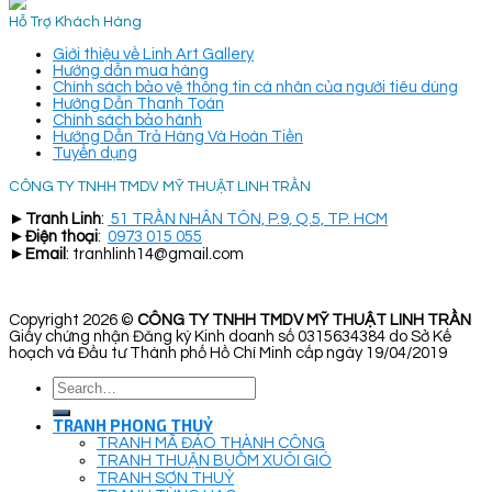
Hỗ Trợ Khách Hàng
Giới thiệu về Linh Art Gallery
Hướng dẫn mua hàng
Chính sách bảo vệ thông tin cá nhân của người tiêu dùng
Hướng Dẫn Thanh Toán
Chính sách bảo hành
Hướng Dẫn Trả Hàng Và Hoàn Tiền
Tuyển dụng
CÔNG TY TNHH TMDV MỸ THUẬT LINH TRẦN
►
Tranh Linh
:
51 TRẦN NHÂN TÔN, P.9, Q.5, TP. HCM
►
Điện thoại
:
0973 015 055
►
Email
: tranhlinh14@gmail.com
Copyright 2026 ©
CÔNG TY TNHH TMDV MỸ THUẬT LINH TRẦN
Giấy chứng nhận Đăng ký Kinh doanh số 0315634384 do Sở Kế
hoạch và Đầu tư Thành phố Hồ Chí Minh cấp ngày 19/04/2019
Search
for:
TRANH PHONG THUỶ
TRANH MÃ ĐÁO THÀNH CÔNG
TRANH THUẬN BUỒM XUÔI GIÓ
TRANH SƠN THUỶ