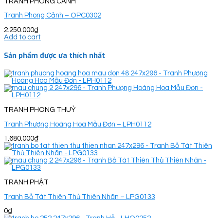
TRANH PHONG CẢNH
Tranh Phong Cảnh – OPC0302
2.250.000
₫
Add to cart
Sản phẩm được ưa thích nhất
TRANH PHONG THUỶ
Tranh Phượng Hoàng Hoa Mẫu Đơn – LPH0112
1.680.000
₫
TRANH PHẬT
Tranh Bồ Tát Thiên Thủ Thiên Nhãn – LPG0133
0
₫