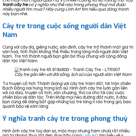
cho may mắn, người quân tử, ý chí kiên cường và sự trường thọ. Vậy
tranh cây tre
có ý nghĩa như thế nào trong phong thuỷ mà được
nhiều người tìm mua? Hãy cùng Linh Art tìm hiểu qua dòng tranh
này bạn nhé.
Cây tre trong cuộc sống người dân Việt
Nam
Cùng với cây đa, giếng nước, sân đình, cây tre trở thành một giá trị
văn hoá, tinh thần không thể thiếu trong lòng mỗi người dân Việt
Nam. Tre trở thành người bạn gắn bó thuỷ chung với cộng đồng
dân tộc Việt Nam.
Cây tre gắn liền với đời sống, lịch sử của người dân Việt Nam
Từ truyện cổ tích Thánh Gióng với cây tre trăm đốt, tới trận chiến
Bạch Đằng oai hùng trong lịch sử. Hình ảnh cây tre luôn gắn liền
với ca dao, truyện cổ tích, văn chương, thơ ca cho tới các cuộc
chiến bảo vệ dân tộc. Trên khắp mọi nẻo đường đất nước, ở đâu
bạn cũng dễ dàng bắt gặp những luỹ tre làng rì rào trong gió, bao
quanh bảo vệ xóm làng.
Ý nghĩa tranh cây tre trong phong thuỷ
Hình ảnh cây tre tuy đơn sơ, mộc mạc nhưng hàm chứa rất nhiều
giá trị phong thuỷ tốt đẹp. Bạn hãy cùng
Linh Art
tìm hiểu về ý