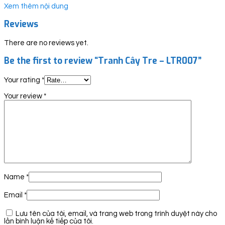
Xem thêm nội dung
Reviews
There are no reviews yet.
Be the first to review “Tranh Cây Tre – LTR007”
Your rating
*
Your review
*
Name
*
Email
*
Lưu tên của tôi, email, và trang web trong trình duyệt này cho
lần bình luận kế tiếp của tôi.