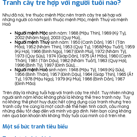
Tranh cây tre hợp với người tuổi nào?
Như đã nói, tre thuộc mệnh Mộc nên tranh cây tre sẽ hợp với
những người có năm sinh thuộc mệnh Mộc, mệnh Thuỷ và mệnh
Hoả
Người mệnh Mộc
sinh năm: 1988 (Mậu Thìn), 1989 (Kỷ Tỵ),
2002 (Nhâm Ngọ), 2003 (Quý Mùi),..
Người mệnh Thuỷ
sinh năm: 1950 (Canh Dần), 1951 (Tân
Mão), 1952 (Nhâm Thìn), 1953 (Quý Tỵ), 1958(Mậu Tuất), 1959
(Kỷ Hợi), 1966 (Bính Ngọ), 1967 (Đinh Mùi), 1972 (Nhâm Tý),
1973 (Qúy Sửu), 1974 (Giáp Dần), 1975 (Ất Mão), 1980 (Canh
Thân), 1981 (Tân Dậu), 1982 (Nhâm Tuất), 1983 (Quý Hợi),
1996 (Bính Tý), 1997 (Đinh Sửu),…
Người mệnh Hoả
sinh năm: 1948 (Mậu Tý), 1949 (Kỷ Sửu),
1956 (Bính Thân), 1957 (Đinh Dậu), 1964 (Giáp Thìn), 1965 (Ất
Tỵ), 1978 (Mậu Ngọ), 1979 (Kỷ Mùi), 1986 (Bính Dần), 1987
(Đinh Mão).
Trên đây là những tuổi hợp với tranh cây tre nhất. Tuy nhiên những
người sinh năm khác không phải là không thể treo tranh này. Tuy
nó không thể phát huy được hết công dụng của tranh nhưng treo
tranh cây tre cũng là một cách để thể hiện tính cách, cầu mong
những điều tốt đẹp đến với mình và gia đình. Nên bạn cũng không
nên quá băn khoăn khi không thấy tuổi của mình có ở trên nhé.
Một số bức tranh tiêu biểu