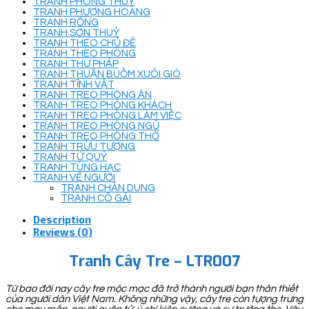
TRANH PHONG THUỶ
TRANH PHƯỢNG HOÀNG
TRANH RỒNG
TRANH SƠN THUỶ
TRANH THEO CHỦ ĐỀ
TRANH THEO PHÒNG
TRANH THƯ PHÁP
TRANH THUẬN BUỒM XUÔI GIÓ
TRANH TĨNH VẬT
TRANH TREO PHÒNG ĂN
TRANH TREO PHÒNG KHÁCH
TRANH TREO PHÒNG LÀM VIỆC
TRANH TREO PHÒNG NGỦ
TRANH TREO PHÒNG THỜ
TRANH TRỪU TƯỢNG
TRANH TỨ QUÝ
TRANH TÙNG HẠC
TRANH VẼ NGƯỜI
TRANH CHÂN DUNG
TRANH CÔ GÁI
Description
Reviews (0)
Tranh Cây Tre – LTR007
Từ bao đời nay cây tre mộc mạc đã trở thành người bạn thân thiết
của người dân Việt Nam. Không những vậy, cây tre còn tượng trưng