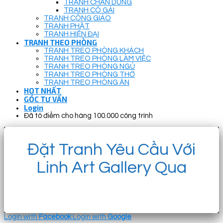
TRANH CHÂN DUNG
TRANH CÔ GÁI
TRANH CÔNG GIÁO
TRANH PHẬT
TRANH HIỆN ĐẠI
TRANH THEO PHÒNG
TRANH TREO PHÒNG KHÁCH
TRANH TREO PHÒNG LÀM VIỆC
TRANH TREO PHÒNG NGỦ
TRANH TREO PHÒNG THỜ
TRANH TREO PHÒNG ĂN
HOT NHẤT
GÓC TƯ VẤN
Login
Đã tô điểm cho hàng 100.000 công trình
Đặt Tranh Yêu Cầu Với
Linh Art Gallery Qua
Login with
Facebook
Login with
Google