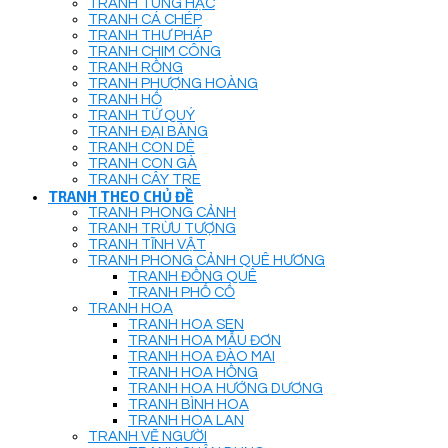
TRANH TÙNG HẠC
TRANH CÁ CHÉP
TRANH THƯ PHÁP
TRANH CHIM CÔNG
TRANH RỒNG
TRANH PHƯỢNG HOÀNG
TRANH HỔ
TRANH TỨ QUÝ
TRANH ĐẠI BÀNG
TRANH CON DÊ
TRANH CON GÀ
TRANH CÂY TRE
TRANH THEO CHỦ ĐỀ
TRANH PHONG CẢNH
TRANH TRỪU TƯỢNG
TRANH TĨNH VẬT
TRANH PHONG CẢNH QUÊ HƯƠNG
TRANH ĐỒNG QUÊ
TRANH PHỐ CỔ
TRANH HOA
TRANH HOA SEN
TRANH HOA MẪU ĐƠN
TRANH HOA ĐÀO MAI
TRANH HOA HỒNG
TRANH HOA HƯỚNG DƯƠNG
TRANH BÌNH HOA
TRANH HOA LAN
TRANH VẼ NGƯỜI