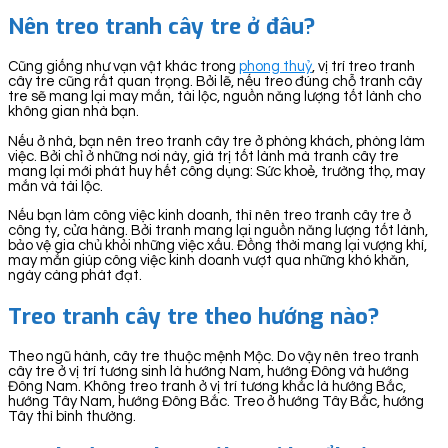
Nên treo tranh cây tre ở đâu?
Cũng giống như vạn vật khác trong
phong thuỷ
, vị trí treo tranh
cây tre cũng rất quan trọng. Bởi lẽ, nếu treo đúng chỗ tranh cây
tre sẽ mang lại may mắn, tài lộc, nguồn năng lượng tốt lành cho
không gian nhà bạn.
Nếu ở nhà, bạn nên treo tranh cây tre ở phòng khách, phòng làm
việc. Bởi chỉ ở những nơi này, giá trị tốt lành mà tranh cây tre
mang lại mới phát huy hết công dụng: Sức khoẻ, trường thọ, may
mắn và tài lộc.
Nếu bạn làm công việc kinh doanh, thì nên treo tranh cây tre ở
công ty, cửa hàng. Bởi tranh mang lại nguồn năng lượng tốt lành,
bảo vệ gia chủ khỏi những việc xấu. Đồng thời mang lại vượng khí,
may mắn giúp công việc kinh doanh vượt qua những khó khăn,
ngày càng phát đạt.
Treo tranh cây tre theo hướng nào?
Theo ngũ hành, cây tre thuộc mệnh Mộc. Do vậy nên treo tranh
cây tre ở vị trí tương sinh là hướng Nam, hướng Đông và hướng
Đông Nam. Không treo tranh ở vị trí tương khắc là hướng Bắc,
hướng Tây Nam, hướng Đông Bắc. Treo ở hướng Tây Bắc, hướng
Tây thì bình thường.