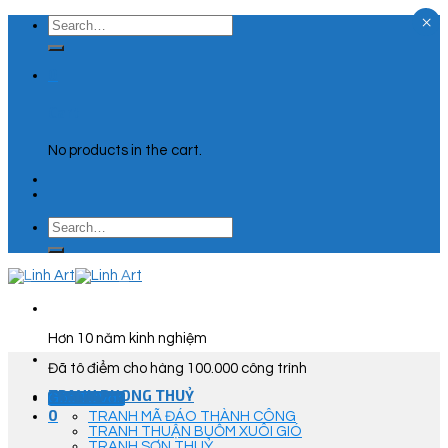
×
Skip
Search
to
for:
content
0
Cart
No products in the cart.
Search
for:
Hơn 10 năm kinh nghiệm
Đã tô điểm cho hàng 100.000 công trình
TRANH PHONG THUỶ
Góc Tư Vấn
0
TRANH MÃ ĐÁO THÀNH CÔNG
TRANH THUẬN BUỒM XUÔI GIÓ
TRANH SƠN THUỶ