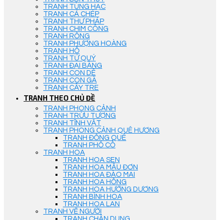
TRANH TÙNG HẠC
TRANH CÁ CHÉP
TRANH THƯ PHÁP
TRANH CHIM CÔNG
TRANH RỒNG
TRANH PHƯỢNG HOÀNG
TRANH HỔ
TRANH TỨ QUÝ
TRANH ĐẠI BÀNG
TRANH CON DÊ
TRANH CON GÀ
TRANH CÂY TRE
TRANH THEO CHỦ ĐỀ
TRANH PHONG CẢNH
TRANH TRỪU TƯỢNG
TRANH TĨNH VẬT
TRANH PHONG CẢNH QUÊ HƯƠNG
TRANH ĐỒNG QUÊ
TRANH PHỐ CỔ
TRANH HOA
TRANH HOA SEN
TRANH HOA MẪU ĐƠN
TRANH HOA ĐÀO MAI
TRANH HOA HỒNG
TRANH HOA HƯỚNG DƯƠNG
TRANH BÌNH HOA
TRANH HOA LAN
TRANH VẼ NGƯỜI
TRANH CHÂN DUNG