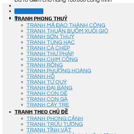
Đã tô điểm cho hàng 100.000 công trình
Góc Tư Vấn
0
TRANH PHONG THUỶ
TRANH MÃ ĐÁO THÀNH CÔNG
TRANH THUẬN BUỒM XUÔI GIÓ
TRANH SƠN THUỶ
TRANH TÙNG HẠC
TRANH CÁ CHÉP
TRANH THƯ PHÁP
TRANH CHIM CÔNG
TRANH RỒNG
TRANH PHƯỢNG HOÀNG
TRANH HỔ
TRANH TỨ QUÝ
TRANH ĐẠI BÀNG
TRANH CON DÊ
TRANH CON GÀ
TRANH CÂY TRE
TRANH THEO CHỦ ĐỀ
TRANH PHONG CẢNH
TRANH TRỪU TƯỢNG
TRANH TĨNH VẬT