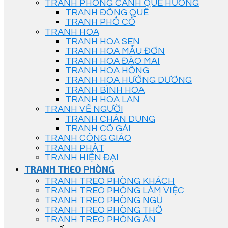
TRANH PHONG CẢNH QUÊ HƯƠNG
TRANH ĐỒNG QUÊ
TRANH PHỐ CỔ
TRANH HOA
TRANH HOA SEN
TRANH HOA MẪU ĐƠN
TRANH HOA ĐÀO MAI
TRANH HOA HỒNG
TRANH HOA HƯỚNG DƯƠNG
TRANH BÌNH HOA
TRANH HOA LAN
TRANH VẼ NGƯỜI
TRANH CHÂN DUNG
TRANH CÔ GÁI
TRANH CÔNG GIÁO
TRANH PHẬT
TRANH HIỆN ĐẠI
TRANH THEO PHÒNG
TRANH TREO PHÒNG KHÁCH
TRANH TREO PHÒNG LÀM VIỆC
TRANH TREO PHÒNG NGỦ
TRANH TREO PHÒNG THỜ
TRANH TREO PHÒNG ĂN