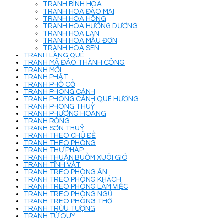
TRANH BÌNH HOA
TRANH HOA ĐÀO MAI
TRANH HOA HỒNG
TRANH HOA HƯỚNG DƯƠNG
TRANH HOA LAN
TRANH HOA MẪU ĐƠN
TRANH HOA SEN
TRANH LÀNG QUÊ
TRANH MÃ ĐÁO THÀNH CÔNG
TRANH MỚI
TRANH PHẬT
TRANH PHỐ CỔ
TRANH PHONG CẢNH
TRANH PHONG CẢNH QUÊ HƯƠNG
TRANH PHONG THUỶ
TRANH PHƯỢNG HOÀNG
TRANH RỒNG
TRANH SƠN THUỶ
TRANH THEO CHỦ ĐỀ
TRANH THEO PHÒNG
TRANH THƯ PHÁP
TRANH THUẬN BUỒM XUÔI GIÓ
TRANH TĨNH VẬT
TRANH TREO PHÒNG ĂN
TRANH TREO PHÒNG KHÁCH
TRANH TREO PHÒNG LÀM VIỆC
TRANH TREO PHÒNG NGỦ
TRANH TREO PHÒNG THỜ
TRANH TRỪU TƯỢNG
TRANH TỨ QUÝ