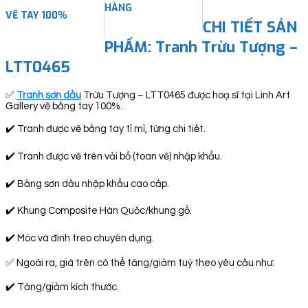
HÀNG
VẼ TAY 100%
CHI TIẾT SẢN
PHẨM: Tranh Trừu Tượng –
LTT0465
✅
Tranh sơn dầu
Trừu Tượng – LTT0465 được hoạ sĩ tại Linh Art
Gallery vẽ bằng tay 100%.
✔️ Tranh được vẽ bằng tay tỉ mỉ, từng chi tiết.
✔️ Tranh được vẽ trên vải bố (toan vẽ) nhập khẩu.
✔️ Bằng sơn dầu nhập khẩu cao cấp.
✔️ Khung Composite Hàn Quốc/khung gỗ.
✔️ Móc và đinh treo chuyên dụng.
✅ Ngoài ra, giá trên có thể tăng/giảm tuỳ theo yêu cầu như:
✔️ Tăng/giảm kích thước.