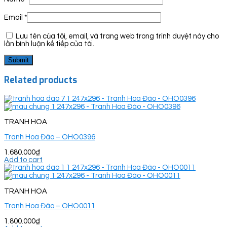
Email
*
Lưu tên của tôi, email, và trang web trong trình duyệt này cho
lần bình luận kế tiếp của tôi.
Related products
TRANH HOA
Tranh Hoa Đào – OHO0396
1.680.000
₫
Add to cart
TRANH HOA
Tranh Hoa Đào – OHO0011
1.800.000
₫