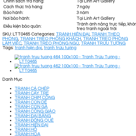
Chính sách trả hàng:
Tại Linh Art Gallery
Cách thức trả hàng:
7 ngày
Bảo hành:
3 năm
Nơi bảo hành:
Tại Linh Art Gallery
Tránh ánh nắng trực tiếp, khô
Điều kiện bảo quản:
treo tranh ngoài trời
SKU:
LTT0465
Categories:
TRANH HIỆN ĐẠI
,
TRANH THEO
PHÒNG
,
TRANH TREO PHÒNG KHÁCH
,
TRANH TREO PHÒNG
LÀM VIỆC
,
TRANH TREO PHÒNG NGỦ
,
TRANH TRỪU TƯỢNG
Tags:
tranh hiện đại
,
tranh trừu tượng
Danh Mục
TRANH CÁ CHÉP
TRANH CÂY TRE
TRANH CHIM CÔNG
TRANH CON DÊ
TRANH CON GÀ
TRANH CÔNG GIÁO
TRANH ĐẠI BÀNG
TRANH ĐỒNG QUÊ
TRANH HIỆN ĐẠI
TRANH HỔ
TRANH HOA