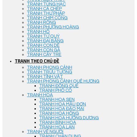
TRANH TÙNG HẠC
TRANH CÁ CHÉP
TRANH THƯ PHÁP
TRANH CHIM CÔNG
TRANH RỒNG
TRANH PHƯỢNG HOÀNG
TRANH HỔ
TRANH TỨ QUÝ
TRANH ĐẠI BÀNG
TRANH CON DÊ
TRANH CON GÀ
TRANH CÂY TRE
TRANH THEO CHỦ ĐỀ
TRANH PHONG CẢNH
TRANH TRỪU TƯỢNG
TRANH TĨNH VẬT
TRANH PHONG CẢNH QUÊ HƯƠNG
TRANH ĐỒNG QUÊ
TRANH PHỐ CỔ
TRANH HOA
TRANH HOA SEN
TRANH HOA MẪU ĐƠN
TRANH HOA ĐÀO MAI
TRANH HOA HỒNG
TRANH HOA HƯỚNG DƯƠNG
TRANH BÌNH HOA
TRANH HOA LAN
TRANH VẼ NGƯỜI
TRANH CHÂN DUNG