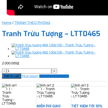
Home
/
TRANH THEO PHÒNG
Tranh Trừu Tượng – LTT0465
2.000.000
₫
Tranh
Trừu
Add to cart
MUA NGAY
ĐẶT THEO YÊU CẦU
Tượng
-
LTT0465
quantity
MIỄN PHÍ GIAO
TIẾT KIỆM TỚI 10%