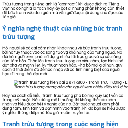
Trừu tượng trong tiếng anh là “abstract”, khi được dịch ra Tiếng
Việt nó có nghĩa là tách hay lấy bớt đi những phần không cần thiết
để bức tranh vừa đơn giản mà vẫn giữ được nội dung chủ đạo của
tác giả.
Ý nghĩa nghệ thuật của những bức tranh
trừu tượng
Mỗi người sẽ có cái cảm nhận khác nhau về bức tranh trừu tượng,
bởi nó tùy thuộc vào óc sáng tạo và khả năng của từng người. Nó
đòi hỏi người xem phải sử dụng nhiều tới trực giác và sự sâu lắng
của tâm hồn. Phần lớn tranh trừu tượng có biểu cảm, tạo hình khá
đột phá và mãnh liệt, kỹ thuật hoàn hảo. Phá bỏ mọi giới hạn, quy
cách ở thời điểm đó để hòa nhập với cá tính riêng biệt của người
họa sĩ trong thời đại mới.
Tranh trừu tượng mang đến cho người xem nhiều điều thú vị t
Hay nói cách dễ hiểu, tranh trừu tượng phá bỏ mọi quy luật vốn có
trong mỹ thuật. Nếu dùng mắt thường thì không thể nào cảm
nhận và hiểu được hết ý nghĩa của nó. Bắt buộc người xem phải
dùng tâm, tĩnh tâm và đặt mình vào tranh, khi đó bạn sẽ hiểu được
ý nghĩa, thông điệp mà tác giả muốn truyền tải.
Tranh trừu tượng trong cuộc sống hiện