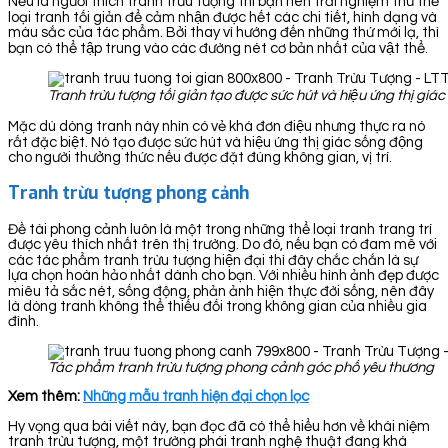
Nếu là người thích tranh trừu tượng thì bạn nên trải nghiệm thử thể
loại tranh tối giản để cảm nhận được hết các chi tiết, hình dạng và
màu sắc của tác phẩm. Bởi thay vì hướng đến những thứ mới lạ, thì
bạn có thể tập trung vào các đường nét cơ bản nhất của vật thể.
Tranh trừu tượng tối giản tạo được sức hút và hiệu ứng thị gi
Mặc dù dòng tranh này nhìn có vẻ khá đơn điệu nhưng thực ra nó
rất đặc biệt. Nó tạo được sức hút và hiệu ứng thị giác sống động
cho người thưởng thức nếu được đặt đúng không gian, vị trí.
Tranh trừu tượng phong cảnh
Đề tài phong cảnh luôn là một trong những thể loại tranh trang trí
được yêu thích nhất trên thị trường. Do đó, nếu bạn có đam mê với
các tác phẩm tranh trừu tượng hiện đại thì đây chắc chắn là sự
lựa chọn hoàn hảo nhất dành cho bạn. Với nhiều hình ảnh đẹp được
miêu tả sắc nét, sống động, phản ảnh hiện thực đời sống, nên đây
là dòng tranh không thể thiếu đối trong không gian của nhiều gia
đình.
Tác phẩm tranh trừu tượng phong cảnh góc phố yêu thương
Xem thêm:
Những mẫu tranh hiện đại chọn lọc
Hy vọng qua bài viết này, bạn đọc đã có thể hiểu hơn về khái niệm
tranh trừu tượng, một trường phái tranh nghệ thuật đang khá