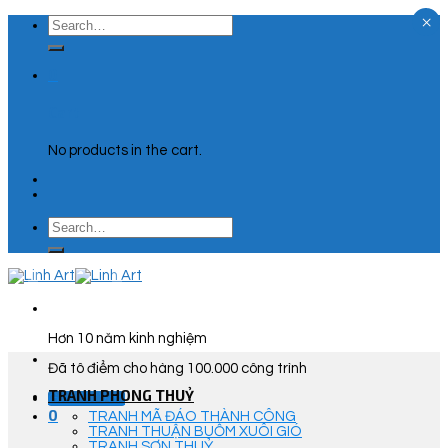
×
Skip
Search
to
for:
content
0
Cart
No products in the cart.
Search
for:
Hơn 10 năm kinh nghiệm
Đã tô điểm cho hàng 100.000 công trình
TRANH PHONG THUỶ
Góc Tư Vấn
0
TRANH MÃ ĐÁO THÀNH CÔNG
TRANH THUẬN BUỒM XUÔI GIÓ
TRANH SƠN THUỶ