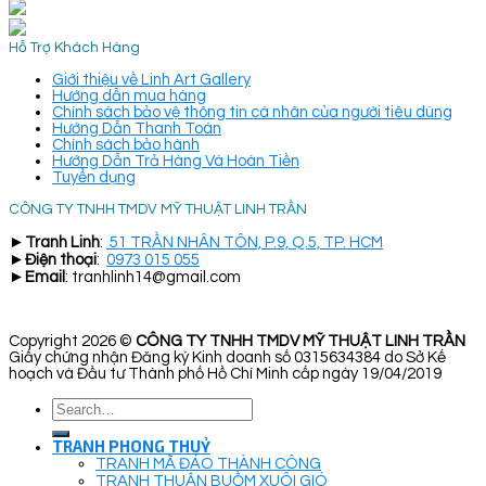
Hỗ Trợ Khách Hàng
Giới thiệu về Linh Art Gallery
Hướng dẫn mua hàng
Chính sách bảo vệ thông tin cá nhân của người tiêu dùng
Hướng Dẫn Thanh Toán
Chính sách bảo hành
Hướng Dẫn Trả Hàng Và Hoàn Tiền
Tuyển dụng
CÔNG TY TNHH TMDV MỸ THUẬT LINH TRẦN
►
Tranh Linh
:
51 TRẦN NHÂN TÔN, P.9, Q.5, TP. HCM
►
Điện thoại
:
0973 015 055
►
Email
: tranhlinh14@gmail.com
Copyright 2026 ©
CÔNG TY TNHH TMDV MỸ THUẬT LINH TRẦN
Giấy chứng nhận Đăng ký Kinh doanh số 0315634384 do Sở Kế
hoạch và Đầu tư Thành phố Hồ Chí Minh cấp ngày 19/04/2019
Search
for:
TRANH PHONG THUỶ
TRANH MÃ ĐÁO THÀNH CÔNG
TRANH THUẬN BUỒM XUÔI GIÓ