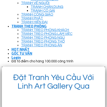
TRANH VẼ NGƯỜI
TRANH CHÂN DUNG
TRANH CÔ GÁI
TRANH CÔNG GIÁO
TRANH PHẬT
TRANH HIỆN ĐẠI
TRANH THEO PHÒNG
TRANH TREO PHÒNG KHÁCH
TRANH TREO PHÒNG LÀM VIỆC
TRANH TREO PHÒNG NGỦ
TRANH TREO PHÒNG THỜ
TRANH TREO PHÒNG ĂN
HOT NHẤT
GÓC TƯ VẤN
Login
Đã tô điểm cho hàng 100.000 công trình
Đặt Tranh Yêu Cầu Với
Linh Art Gallery Qua