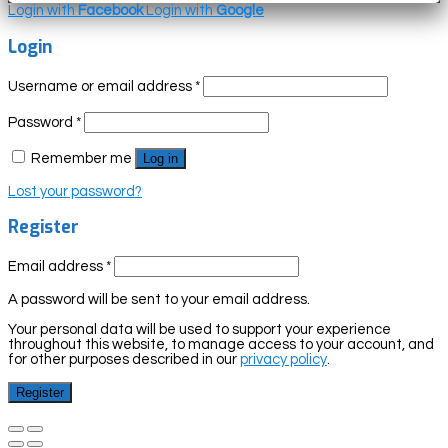
Login with
Facebook
Login with
Google
Login
Username or email address
*
Password
*
Remember me
Log in
Lost your password?
Register
Email address
*
A password will be sent to your email address.
Your personal data will be used to support your experience
throughout this website, to manage access to your account, and
for other purposes described in our
privacy policy
.
Register