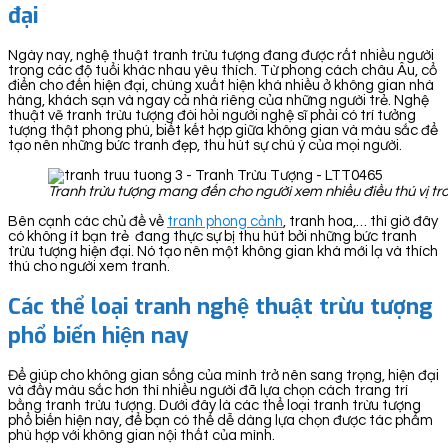
đại
Ngày nay, nghệ thuật tranh trừu tượng đang được rất nhiều người
trong các độ tuổi khác nhau yêu thích. Từ phong cách châu Âu, cổ
điển cho đến hiện đại, chúng xuất hiện khá nhiều ở không gian nhà
hàng, khách sạn và ngay cả nhà riêng của những người trẻ. Nghệ
thuật vẽ tranh trừu tượng đòi hỏi người nghệ sĩ phải có trí tưởng
tượng thật phong phú, biết kết hợp giữa không gian và màu sắc để
tạo nên những bức tranh đẹp, thu hút sự chú ý của mọi người.
Tranh trừu tượng mang đến cho người xem nhiều điều thú vị t
Bên cạnh các chủ đề về
tranh phong cảnh
, tranh hoa,… thì giờ đây
có không ít bạn trẻ đang thực sự bị thu hút bởi những bức tranh
trừu tượng hiện đại. Nó tạo nên một không gian khá mới lạ và thích
thú cho người xem tranh.
Các thể loại tranh nghệ thuật trừu tượng
phổ biến hiện nay
Để giúp cho không gian sống của mình trở nên sang trọng, hiện đại
và đầy màu sắc hơn thì nhiều người đã lựa chọn cách trang trí
bằng tranh trừu tượng. Dưới đây là các thể loại tranh trừu tượng
phổ biến hiện nay, để bạn có thể dễ dàng lựa chọn được tác phẩm
phù hợp với không gian nội thất của mình.