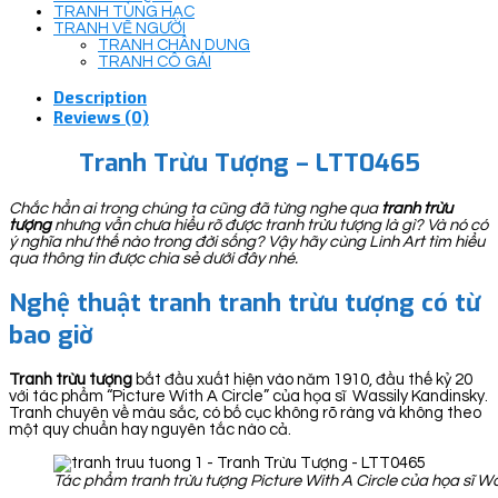
TRANH TÙNG HẠC
TRANH VẼ NGƯỜI
TRANH CHÂN DUNG
TRANH CÔ GÁI
Description
Reviews (0)
Tranh Trừu Tượng – LTT0465
Chắc hẳn ai trong chúng ta cũng đã từng nghe qua
tranh trừu
tượng
nhưng vẫn chưa hiểu rõ được tranh trừu tượng là gì? Và nó có
ý nghĩa như thế nào trong đời sống? Vậy hãy cùng Linh Art tìm hiểu
qua thông tin được chia sẻ dưới đây nhé.
Nghệ thuật tranh tranh trừu tượng có từ
bao giờ
Tranh trừu tượng
bắt đầu xuất hiện vào năm 1910, đầu thế kỷ 20
với tác phẩm “Picture With A Circle” của họa sĩ Wassily Kandinsky.
Tranh chuyên về màu sắc, có bố cục không rõ ràng và không theo
một quy chuẩn hay nguyên tắc nào cả.
Tác phẩm tranh trừu tượng Picture With A Circle của họa sĩ W