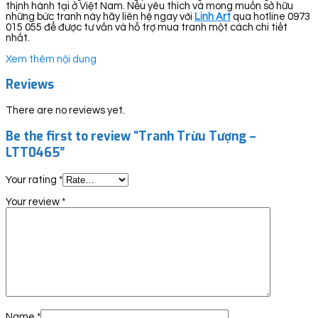
thịnh hành tại ở Việt Nam. Nếu yêu thích và mong muốn sở hữu
những bức tranh này hãy liên hệ ngay với
Linh Art
qua hotline 0973
015 055 để được tư vấn và hỗ trợ mua tranh một cách chi tiết
nhất.
Xem thêm nội dung
Reviews
There are no reviews yet.
Be the first to review “Tranh Trừu Tượng –
LTT0465”
Your rating
*
Your review
*
Name
*