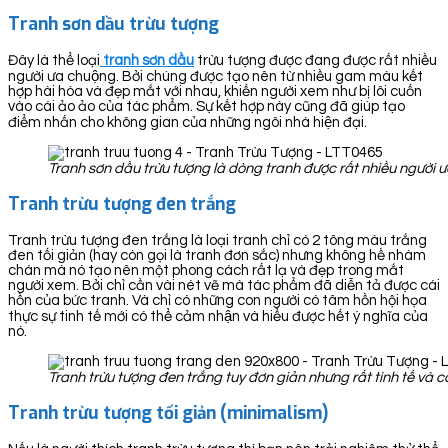
Tranh sơn dầu trừu tượng
Đây là thể loại
tranh sơn dầu
trừu tượng được đang được rất nhiều
người ưa chuộng. Bởi chúng được tạo nên từ nhiều gam màu kết
hợp hài hòa và đẹp mắt với nhau, khiến người xem như bị lôi cuốn
vào cái ảo ảo của tác phẩm. Sự kết hợp này cũng đã giúp tạo
điểm nhấn cho không gian của những ngôi nhà hiện đại.
Tranh sơn dầu trừu tượng là dòng tranh được rất nhiều người 
Tranh trừu tượng đen trắng
Tranh trừu tượng đen trắng là loại tranh chỉ có 2 tông màu trắng
đen tối giản (hay còn gọi là tranh đơn sắc) nhưng không hề nhàm
chán mà nó tạo nên một phong cách rất lạ và đẹp trong mắt
người xem. Bởi chỉ cần vài nét vẽ mà tác phẩm đã diễn tả được cái
hồn của bức tranh. Và chỉ có những con người có tâm hồn hội họa
thực sự tinh tế mới có thể cảm nhận và hiểu được hết ý nghĩa của
nó.
Tranh trừu tượng đen trắng tuy đơn giản nhưng rất tinh tế và 
Tranh trừu tượng tối giản (minimalism)