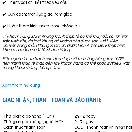
✔️ Thêm/bớt chi tiết theo yêu cầu.
✔️ Quy cách: tròn, lục giác, tam giác.
✔️ Hoặc thêm kính, mica trong chống bụi…
✅
Khách hàng lưu ý: Khung tranh thực tế có thể thay đổi so với hình
trên website, do loại khung đó không còn được sản xuất. Việc
chuyển sang mẫu khung khác chỉ được Linh Art Gallery thực hiện
khi có sự thống nhất từ Khách Hàng.
Bên cạnh đó, do tranh sơn dầu được vẽ thủ công bằng tay 100%
nên tranh thực tế giao đến tay khách hàng có thể khác ít nhiều. Rất
mong khách hàng thông cảm.
Xem thêm nội dung
GIAO NHẬN, THANH TOÁN VÀ BẢO HÀNH:
Thời gian giao hàng (HCM):
2h - 2 ngày
Thời gian giao hàng (ngoài HCM):
2 - 7 ngày
Cách thức thanh toán:
COD (Thanh toán khi nhận hà