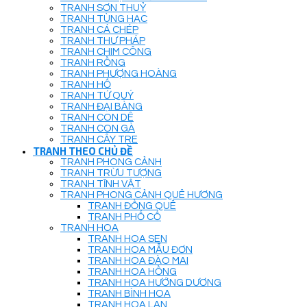
TRANH SƠN THUỶ
TRANH TÙNG HẠC
TRANH CÁ CHÉP
TRANH THƯ PHÁP
TRANH CHIM CÔNG
TRANH RỒNG
TRANH PHƯỢNG HOÀNG
TRANH HỔ
TRANH TỨ QUÝ
TRANH ĐẠI BÀNG
TRANH CON DÊ
TRANH CON GÀ
TRANH CÂY TRE
TRANH THEO CHỦ ĐỀ
TRANH PHONG CẢNH
TRANH TRỪU TƯỢNG
TRANH TĨNH VẬT
TRANH PHONG CẢNH QUÊ HƯƠNG
TRANH ĐỒNG QUÊ
TRANH PHỐ CỔ
TRANH HOA
TRANH HOA SEN
TRANH HOA MẪU ĐƠN
TRANH HOA ĐÀO MAI
TRANH HOA HỒNG
TRANH HOA HƯỚNG DƯƠNG
TRANH BÌNH HOA
TRANH HOA LAN