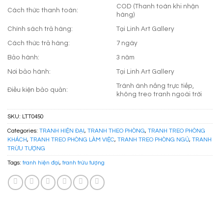
COD (Thanh toán khi nhận
Cách thức thanh toán:
hàng)
Chính sách trả hàng:
Tại Linh Art Gallery
Cách thức trả hàng:
7 ngày
Bảo hành:
3 năm
Nơi bảo hành:
Tại Linh Art Gallery
Tránh ánh nắng trực tiếp,
Điều kiện bảo quản:
không treo tranh ngoài trời
SKU:
LTT0450
Categories:
TRANH HIỆN ĐẠI
,
TRANH THEO PHÒNG
,
TRANH TREO PHÒNG
KHÁCH
,
TRANH TREO PHÒNG LÀM VIỆC
,
TRANH TREO PHÒNG NGỦ
,
TRANH
TRỪU TƯỢNG
Tags:
tranh hiện đại
,
tranh trừu tượng