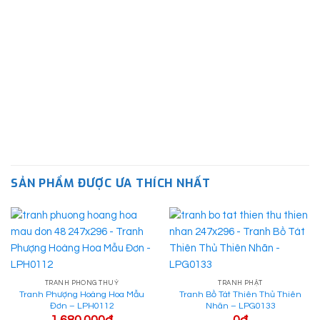
SẢN PHẨM ĐƯỢC ƯA THÍCH NHẤT
Tranh trừu tượng mang đến cho người xem nhiều điều thú vị trong cuộc
sống
TRANH PHONG THUỶ
TRANH PHẬT
Tranh Phượng Hoàng Hoa Mẫu
Tranh Bồ Tát Thiên Thủ Thiên
Hay nói cách dễ hiểu, tranh trừu tượng phá bỏ mọi quy luật vốn
Đơn – LPH0112
Nhãn – LPG0133