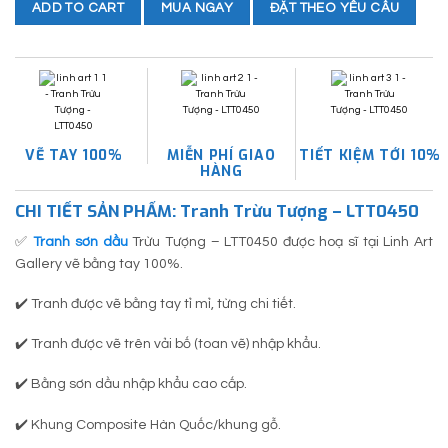
MUA NGAY
ĐẶT THEO YÊU CẦU
ADD TO CART
VẼ TAY 100%
MIỄN PHÍ GIAO
TIẾT KIỆM TỚI 10%
HÀNG
CHI TIẾT SẢN PHẨM: Tranh Trừu Tượng – LTT0450
✅
Tranh sơn dầu
Trừu Tượng – LTT0450 được hoạ sĩ tại Linh Art
Gallery vẽ bằng tay 100%.
✔️ Tranh được vẽ bằng tay tỉ mỉ, từng chi tiết.
✔️ Tranh được vẽ trên vải bố (toan vẽ) nhập khẩu.
✔️ Bằng sơn dầu nhập khẩu cao cấp.
✔️ Khung Composite Hàn Quốc/khung gỗ.