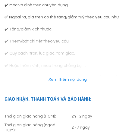
✔️ Móc và đinh treo chuyên dụng.
✅ Ngoài ra, giá trên có thể tăng/giảm tuỳ theo yêu cầu như:
✔️ Tăng/giảm kích thước.
✔️ Thêm/bớt chi tiết theo yêu cầu.
✔️ Quy cách: tròn, lục giác, tam giác.
✔️ Hoặc thêm kính, mica trong chống bụi…
✅
Khách hàng lưu ý: Khung tranh thực tế có thể thay đổi so với
Xem thêm nội dung
hình trên website, do loại khung đó không còn được sản xuất. Việc
chuyển sang mẫu khung khác chỉ được Linh Art Gallery thực hiện
khi có sự thống nhất từ Khách Hàng.
GIAO NHẬN, THANH TOÁN VÀ BẢO HÀNH:
Bên cạnh đó, do tranh sơn dầu được vẽ thủ công bằng tay 100%
Thời gian giao hàng (HCM):
2h - 2 ngày
nên tranh thực tế giao đến tay khách hàng có thể khác ít nhiều.
Rất mong khách hàng thông cảm.
Thời gian giao hàng (ngoài
2 - 7 ngày
HCM):