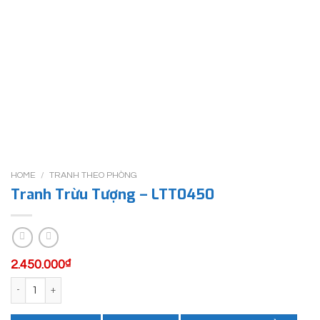
HOME
/
TRANH THEO PHÒNG
Tranh Trừu Tượng – LTT0450
2.450.000
₫
Tranh Trừu Tượng - LTT0450 quantity