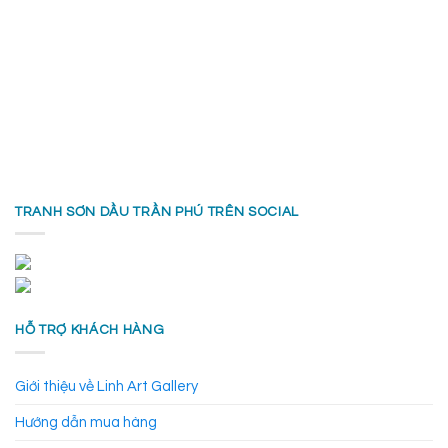
Tranh trừu tượng mang đến cho người xem nhiều điều thú vị trong cuộc
sống
TRANH SƠN DẦU TRẦN PHÚ TRÊN SOCIAL
Bên cạnh các chủ đề về
tranh phong cảnh
, tranh hoa,… thì giờ
đây có không ít bạn trẻ đang thực sự bị thu hút bởi những bức
tranh trừu tượng hiện đại. Nó tạo nên một không gian khá mới lạ
và thích thú cho người xem tranh.
HỖ TRỢ KHÁCH HÀNG
Các thể loại tranh nghệ thuật trừu tượng phổ
biến hiện nay
Giới thiệu về Linh Art Gallery
Để giúp cho không gian sống của mình trở nên sang trọng, hiện
Hướng dẫn mua hàng
đại và đầy màu sắc hơn thì nhiều người đã lựa chọn cách trang