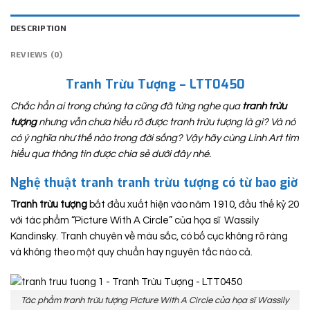
DESCRIPTION
REVIEWS (0)
Tranh Trừu Tượng – LTT0450
Chắc hẳn ai trong chúng ta cũng đã từng nghe qua
tranh trừu
tượng
nhưng vẫn chưa hiểu rõ được tranh trừu tượng là gì? Và nó
có ý nghĩa như thế nào trong đời sống? Vậy hãy cùng Linh Art tìm
hiểu qua thông tin được chia sẻ dưới đây nhé.
Nghệ thuật tranh tranh trừu tượng có từ bao giờ
Tranh trừu tượng
bắt đầu xuất hiện vào năm 1910, đầu thế kỷ 20
với tác phẩm “Picture With A Circle” của họa sĩ Wassily
Kandinsky. Tranh chuyên về màu sắc, có bố cục không rõ ràng
và không theo một quy chuẩn hay nguyên tắc nào cả.
Tác phẩm tranh trừu tượng Picture With A Circle của họa sĩ Wassily