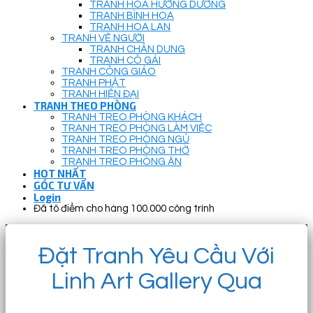
TRANH HOA HƯỚNG DƯƠNG
TRANH BÌNH HOA
TRANH HOA LAN
TRANH VẼ NGƯỜI
TRANH CHÂN DUNG
TRANH CÔ GÁI
TRANH CÔNG GIÁO
TRANH PHẬT
TRANH HIỆN ĐẠI
TRANH THEO PHÒNG
TRANH TREO PHÒNG KHÁCH
TRANH TREO PHÒNG LÀM VIỆC
TRANH TREO PHÒNG NGỦ
TRANH TREO PHÒNG THỜ
TRANH TREO PHÒNG ĂN
HOT NHẤT
GÓC TƯ VẤN
Login
Đã tô điểm cho hàng 100.000 công trình
Đặt Tranh Yêu Cầu Với
Linh Art Gallery Qua