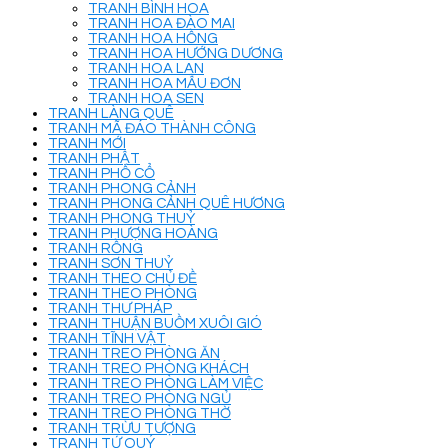
TRANH BÌNH HOA
TRANH HOA ĐÀO MAI
TRANH HOA HỒNG
TRANH HOA HƯỚNG DƯƠNG
TRANH HOA LAN
TRANH HOA MẪU ĐƠN
TRANH HOA SEN
TRANH LÀNG QUÊ
TRANH MÃ ĐÁO THÀNH CÔNG
TRANH MỚI
TRANH PHẬT
TRANH PHỐ CỔ
TRANH PHONG CẢNH
TRANH PHONG CẢNH QUÊ HƯƠNG
TRANH PHONG THUỶ
TRANH PHƯỢNG HOÀNG
TRANH RỒNG
TRANH SƠN THUỶ
TRANH THEO CHỦ ĐỀ
TRANH THEO PHÒNG
TRANH THƯ PHÁP
TRANH THUẬN BUỒM XUÔI GIÓ
TRANH TĨNH VẬT
TRANH TREO PHÒNG ĂN
TRANH TREO PHÒNG KHÁCH
TRANH TREO PHÒNG LÀM VIỆC
TRANH TREO PHÒNG NGỦ
TRANH TREO PHÒNG THỜ
TRANH TRỪU TƯỢNG
TRANH TỨ QUÝ