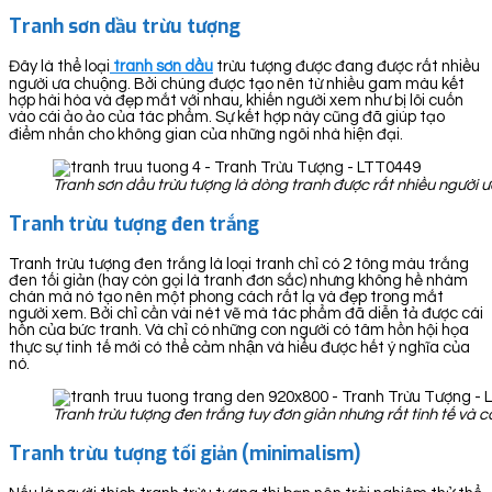
Tranh sơn dầu trừu tượng
Đây là thể loại
tranh sơn dầu
trừu tượng được đang được rất nhiều
người ưa chuộng. Bởi chúng được tạo nên từ nhiều gam màu kết
hợp hài hòa và đẹp mắt với nhau, khiến người xem như bị lôi cuốn
vào cái ảo ảo của tác phẩm. Sự kết hợp này cũng đã giúp tạo
điểm nhấn cho không gian của những ngôi nhà hiện đại.
Tranh sơn dầu trừu tượng là dòng tranh được rất nhiều người 
Tranh trừu tượng đen trắng
Tranh trừu tượng đen trắng là loại tranh chỉ có 2 tông màu trắng
đen tối giản (hay còn gọi là tranh đơn sắc) nhưng không hề nhàm
chán mà nó tạo nên một phong cách rất lạ và đẹp trong mắt
người xem. Bởi chỉ cần vài nét vẽ mà tác phẩm đã diễn tả được cái
hồn của bức tranh. Và chỉ có những con người có tâm hồn hội họa
thực sự tinh tế mới có thể cảm nhận và hiểu được hết ý nghĩa của
nó.
Tranh trừu tượng đen trắng tuy đơn giản nhưng rất tinh tế và 
Tranh trừu tượng tối giản (minimalism)