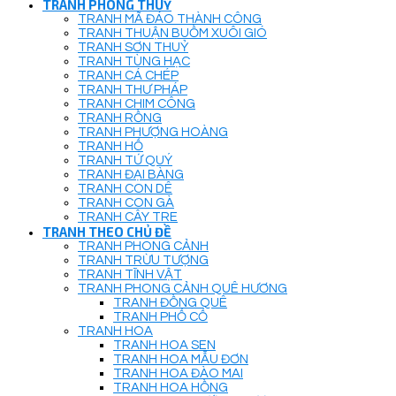
TRANH PHONG THUỶ
TRANH MÃ ĐÁO THÀNH CÔNG
TRANH THUẬN BUỒM XUÔI GIÓ
TRANH SƠN THUỶ
TRANH TÙNG HẠC
TRANH CÁ CHÉP
TRANH THƯ PHÁP
TRANH CHIM CÔNG
TRANH RỒNG
TRANH PHƯỢNG HOÀNG
TRANH HỔ
TRANH TỨ QUÝ
TRANH ĐẠI BÀNG
TRANH CON DÊ
TRANH CON GÀ
TRANH CÂY TRE
TRANH THEO CHỦ ĐỀ
TRANH PHONG CẢNH
TRANH TRỪU TƯỢNG
TRANH TĨNH VẬT
TRANH PHONG CẢNH QUÊ HƯƠNG
TRANH ĐỒNG QUÊ
TRANH PHỐ CỔ
TRANH HOA
TRANH HOA SEN
TRANH HOA MẪU ĐƠN
TRANH HOA ĐÀO MAI
TRANH HOA HỒNG