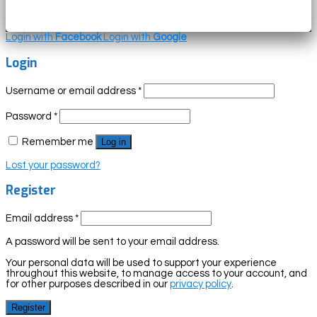
Login with
Facebook
Login with
Google
Login
Username or email address
*
Password
*
Remember me
Log in
Lost your password?
Register
Email address
*
A password will be sent to your email address.
Your personal data will be used to support your experience
throughout this website, to manage access to your account, and
for other purposes described in our
privacy policy
.
Register