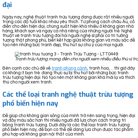
đại
Ngày nay, nghệ thuật tranh trừu tượng đang được rất nhiều người
trong các độ tuổi khác nhau yêu thích. Từ phong cách châu Âu, cổ
điển cho đến hiện đại, chúng xuất hiện khá nhiều ở không gian nhà
hàng, khách sạn và ngay cả nhà riêng của những người trẻ. Nghệ
thuật vẽ tranh trừu tượng đòi hỏi người nghệ sĩ phải có trí tưởng
tượng thật phong phú, biết kết hợp giữa không gian và màu sắc để
tạo nên những bức tranh đẹp, thu hút sự chú ý của mọi người.
Tranh trừu tượng mang đến cho người xem nhiều điều thú vị t
Bên cạnh các chủ đề về
tranh phong cảnh
, tranh hoa,… thì giờ đây
có không ít bạn trẻ đang thực sự bị thu hút bởi những bức tranh
trừu tượng hiện đại. Nó tạo nên một không gian khá mới lạ và thích
thú cho người xem tranh.
Các thể loại tranh nghệ thuật trừu tượng
phổ biến hiện nay
Để giúp cho không gian sống của mình trở nên sang trọng, hiện đại
và đầy màu sắc hơn thì nhiều người đã lựa chọn cách trang trí
bằng tranh trừu tượng. Dưới đây là các thể loại tranh trừu tượng
phổ biến hiện nay, để bạn có thể dễ dàng lựa chọn được tác phẩm
phù hợp với không gian nội thất của mình.