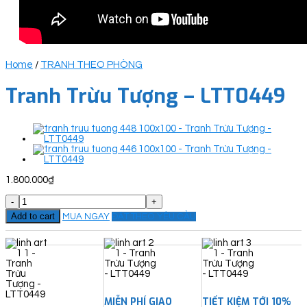
Home
/
TRANH THEO PHÒNG
Tranh Trừu Tượng – LTT0449
1.800.000
₫
Tranh
Trừu
Add to cart
MUA NGAY
ĐẶT THEO YÊU CẦU
Tượng
-
LTT0449
quantity
MIỄN PHÍ GIAO
TIẾT KIỆM TỚI 10%