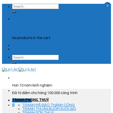
×
Skip
Search
to
for:
content
0
Cart
No products in the cart.
Search
for:
Hơn 10 năm kinh nghiệm
Đã tô điểm cho hàng 100.000 công trình
TRANH PHONG THUỶ
Góc Tư Vấn
0
TRANH MÃ ĐÁO THÀNH CÔNG
TRANH THUẬN BUỒM XUÔI GIÓ
TRANH SƠN THUỶ