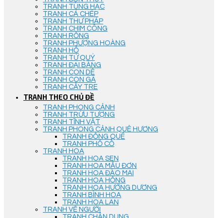
TRANH TÙNG HẠC
TRANH CÁ CHÉP
TRANH THƯ PHÁP
TRANH CHIM CÔNG
TRANH RỒNG
TRANH PHƯỢNG HOÀNG
TRANH HỔ
TRANH TỨ QUÝ
TRANH ĐẠI BÀNG
TRANH CON DÊ
TRANH CON GÀ
TRANH CÂY TRE
TRANH THEO CHỦ ĐỀ
TRANH PHONG CẢNH
TRANH TRỪU TƯỢNG
TRANH TĨNH VẬT
TRANH PHONG CẢNH QUÊ HƯƠNG
TRANH ĐỒNG QUÊ
TRANH PHỐ CỔ
TRANH HOA
TRANH HOA SEN
TRANH HOA MẪU ĐƠN
TRANH HOA ĐÀO MAI
TRANH HOA HỒNG
TRANH HOA HƯỚNG DƯƠNG
TRANH BÌNH HOA
TRANH HOA LAN
TRANH VẼ NGƯỜI
TRANH CHÂN DUNG