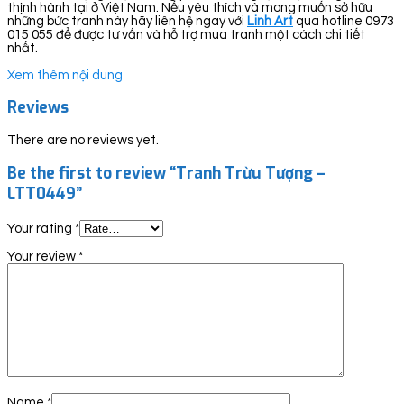
thịnh hành tại ở Việt Nam. Nếu yêu thích và mong muốn sở hữu
những bức tranh này hãy liên hệ ngay với
Linh Art
qua hotline 0973
015 055 để được tư vấn và hỗ trợ mua tranh một cách chi tiết
nhất.
Xem thêm nội dung
Reviews
There are no reviews yet.
Be the first to review “Tranh Trừu Tượng –
LTT0449”
Your rating
*
Your review
*
Name
*