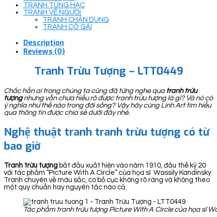
TRANH TÙNG HẠC
TRANH VẼ NGƯỜI
TRANH CHÂN DUNG
TRANH CÔ GÁI
Description
Reviews (0)
Tranh Trừu Tượng – LTT0449
Chắc hẳn ai trong chúng ta cũng đã từng nghe qua
tranh trừu
tượng
nhưng vẫn chưa hiểu rõ được tranh trừu tượng là gì? Và nó có
ý nghĩa như thế nào trong đời sống? Vậy hãy cùng Linh Art tìm hiểu
qua thông tin được chia sẻ dưới đây nhé.
Nghệ thuật tranh tranh trừu tượng có từ
bao giờ
Tranh trừu tượng
bắt đầu xuất hiện vào năm 1910, đầu thế kỷ 20
với tác phẩm “Picture With A Circle” của họa sĩ Wassily Kandinsky.
Tranh chuyên về màu sắc, có bố cục không rõ ràng và không theo
một quy chuẩn hay nguyên tắc nào cả.
Tác phẩm tranh trừu tượng Picture With A Circle của họa sĩ W