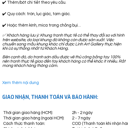
✔️ Thêm/bớt chi tiết theo yêu cầu.
✔️ Quy cách: tròn, lục giác, tam giác.
✔️ Hoặc thêm kính, mica trong chống bụi…
✅
Khách hàng lưu ý: Khung tranh thực tế có thể thay đổi so với hình
trên website, do loại khung đó không còn được sản xuất. Việc
chuyển sang mẫu khung khác chỉ được Linh Art Gallery thực hiện
khi có sự thống nhất từ Khách Hàng.
Bên cạnh đó, do tranh sơn dầu được vẽ thủ công bằng tay 100%
nên tranh thực tế giao đến tay khách hàng có thể khác ít nhiều. Rất
mong khách hàng thông cảm.
Xem thêm nội dung
GIAO NHẬN, THANH TOÁN VÀ BẢO HÀNH:
Thời gian giao hàng (HCM):
2h - 2 ngày
Thời gian giao hàng (ngoài HCM):
2 - 7 ngày
Cách thức thanh toán:
COD (Thanh toán khi nhận hà