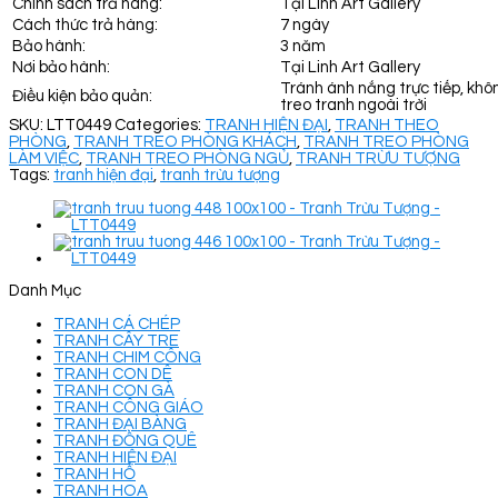
Chính sách trả hàng:
Tại Linh Art Gallery
Cách thức trả hàng:
7 ngày
Bảo hành:
3 năm
Nơi bảo hành:
Tại Linh Art Gallery
Tránh ánh nắng trực tiếp, khô
Điều kiện bảo quản:
treo tranh ngoài trời
SKU:
LTT0449
Categories:
TRANH HIỆN ĐẠI
,
TRANH THEO
PHÒNG
,
TRANH TREO PHÒNG KHÁCH
,
TRANH TREO PHÒNG
LÀM VIỆC
,
TRANH TREO PHÒNG NGỦ
,
TRANH TRỪU TƯỢNG
Tags:
tranh hiện đại
,
tranh trừu tượng
Danh Mục
TRANH CÁ CHÉP
TRANH CÂY TRE
TRANH CHIM CÔNG
TRANH CON DÊ
TRANH CON GÀ
TRANH CÔNG GIÁO
TRANH ĐẠI BÀNG
TRANH ĐỒNG QUÊ
TRANH HIỆN ĐẠI
TRANH HỔ
TRANH HOA