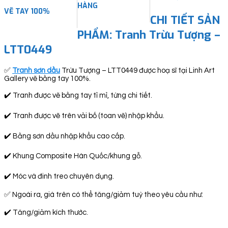
HÀNG
VẼ TAY 100%
CHI TIẾT SẢN
PHẨM: Tranh Trừu Tượng –
LTT0449
✅
Tranh sơn dầu
Trừu Tượng – LTT0449 được hoạ sĩ tại Linh Art
Gallery vẽ bằng tay 100%.
✔️ Tranh được vẽ bằng tay tỉ mỉ, từng chi tiết.
✔️ Tranh được vẽ trên vải bố (toan vẽ) nhập khẩu.
✔️ Bằng sơn dầu nhập khẩu cao cấp.
✔️ Khung Composite Hàn Quốc/khung gỗ.
✔️ Móc và đinh treo chuyên dụng.
✅ Ngoài ra, giá trên có thể tăng/giảm tuỳ theo yêu cầu như:
✔️ Tăng/giảm kích thước.