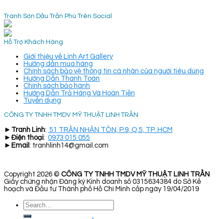
Tranh Sơn Dầu Trần Phú Trên Social
Hỗ Trợ Khách Hàng
Giới thiệu về Linh Art Gallery
Hướng dẫn mua hàng
Chính sách bảo vệ thông tin cá nhân của người tiêu dùng
Hướng Dẫn Thanh Toán
Chính sách bảo hành
Hướng Dẫn Trả Hàng Và Hoàn Tiền
Tuyển dụng
CÔNG TY TNHH TMDV MỸ THUẬT LINH TRẦN
►
Tranh Linh
:
51 TRẦN NHÂN TÔN, P.9, Q.5, TP. HCM
►
Điện thoại
:
0973 015 055
►
Email
: tranhlinh14@gmail.com
Copyright 2026 ©
CÔNG TY TNHH TMDV MỸ THUẬT LINH TRẦN
Giấy chứng nhận Đăng ký Kinh doanh số 0315634384 do Sở Kế
hoạch và Đầu tư Thành phố Hồ Chí Minh cấp ngày 19/04/2019
Search
for: