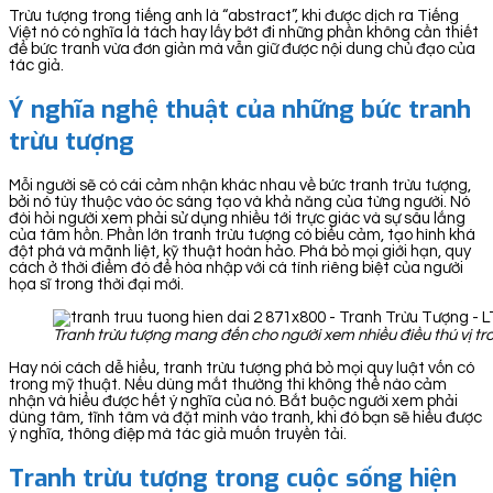
Trừu tượng trong tiếng anh là “abstract”, khi được dịch ra Tiếng
Việt nó có nghĩa là tách hay lấy bớt đi những phần không cần thiết
để bức tranh vừa đơn giản mà vẫn giữ được nội dung chủ đạo của
tác giả.
Ý nghĩa nghệ thuật của những bức tranh
trừu tượng
Mỗi người sẽ có cái cảm nhận khác nhau về bức tranh trừu tượng,
bởi nó tùy thuộc vào óc sáng tạo và khả năng của từng người. Nó
đòi hỏi người xem phải sử dụng nhiều tới trực giác và sự sâu lắng
của tâm hồn. Phần lớn tranh trừu tượng có biểu cảm, tạo hình khá
đột phá và mãnh liệt, kỹ thuật hoàn hảo. Phá bỏ mọi giới hạn, quy
cách ở thời điểm đó để hòa nhập với cá tính riêng biệt của người
họa sĩ trong thời đại mới.
Tranh trừu tượng mang đến cho người xem nhiều điều thú vị t
Hay nói cách dễ hiểu, tranh trừu tượng phá bỏ mọi quy luật vốn có
trong mỹ thuật. Nếu dùng mắt thường thì không thể nào cảm
nhận và hiểu được hết ý nghĩa của nó. Bắt buộc người xem phải
dùng tâm, tĩnh tâm và đặt mình vào tranh, khi đó bạn sẽ hiểu được
ý nghĩa, thông điệp mà tác giả muốn truyền tải.
Tranh trừu tượng trong cuộc sống hiện