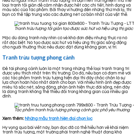
Nếu là người thích tranh trừu tượng thì bạn nên trải nghiệm thử thể
loại tranh tối giản để cảm nhận được hết các chi tiết, hình dạng và
màu sắc của tác phẩm. Bởi thay vì hướng đến những thứ mới lạ, thì
bạn có thể tập trung vào các đường nét cơ bản nhất của vật thể.
Tranh trừu tượng tối giản tạo được sức hút và hiệu ứng thị gi
Mặc dù dòng tranh này nhìn có vẻ khá đơn điệu nhưng thực ra nó
rất đặc biệt. Nó tạo được sức hút và hiệu ứng thị giác sống động
cho người thưởng thức nếu được đặt đúng không gian, vị trí.
Tranh trừu tượng phong cảnh
Đề tài phong cảnh luôn là một trong những thể loại tranh trang trí
được yêu thích nhất trên thị trường. Do đó, nếu bạn có đam mê với
các tác phẩm tranh trừu tượng hiện đại thì đây chắc chắn là sự
lựa chọn hoàn hảo nhất dành cho bạn. Với nhiều hình ảnh đẹp được
miêu tả sắc nét, sống động, phản ảnh hiện thực đời sống, nên đây
là dòng tranh không thể thiếu đối trong không gian của nhiều gia
đình.
Tác phẩm tranh trừu tượng phong cảnh góc phố yêu thương
Xem thêm:
Những mẫu tranh hiện đại chọn lọc
Hy vọng qua bài viết này, bạn đọc đã có thể hiểu hơn về khái niệm
tranh trừu tượng, một trường phái tranh nghệ thuật đang khá