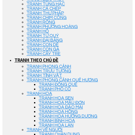
TRANH TÙNG HẠC
TRANH CÁ CHÉP
TRANH THƯ PHÁP
TRANH CHIM CÔNG
TRANH RỒNG
TRANH PHƯỢNG HOÀNG
TRANH HỔ
TRANH TỨ QUÝ
TRANH ĐẠI BÀNG
TRANH CON DÊ
TRANH CON GÀ
TRANH CÂY TRE
TRANH THEO CHỦ ĐỀ
TRANH PHONG CẢNH
TRANH TRỪU TƯỢNG
TRANH TĨNH VẬT
TRANH PHONG CẢNH QUÊ HƯƠNG
TRANH ĐỒNG QUÊ
TRANH PHỐ CỔ
TRANH HOA
TRANH HOA SEN
TRANH HOA MẪU ĐƠN
TRANH HOA ĐÀO MAI
TRANH HOA HỒNG
TRANH HOA HƯỚNG DƯƠNG
TRANH BÌNH HOA
TRANH HOA LAN
TRANH VẼ NGƯỜI
TRANH CHÂN DUNG