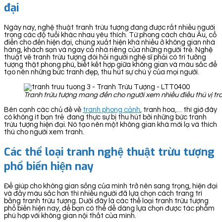
đại
Ngày nay, nghệ thuật tranh trừu tượng đang được rất nhiều người
trong các độ tuổi khác nhau yêu thích. Từ phong cách châu Âu, cổ
điển cho đến hiện đại, chúng xuất hiện khá nhiều ở không gian nhà
hàng, khách sạn và ngay cả nhà riêng của những người trẻ. Nghệ
thuật vẽ tranh trừu tượng đòi hỏi người nghệ sĩ phải có trí tưởng
tượng thật phong phú, biết kết hợp giữa không gian và màu sắc để
tạo nên những bức tranh đẹp, thu hút sự chú ý của mọi người.
Tranh trừu tượng mang đến cho người xem nhiều điều thú vị t
Bên cạnh các chủ đề về
tranh phong cảnh
, tranh hoa,… thì giờ đây
có không ít bạn trẻ đang thực sự bị thu hút bởi những bức tranh
trừu tượng hiện đại. Nó tạo nên một không gian khá mới lạ và thích
thú cho người xem tranh.
Các thể loại tranh nghệ thuật trừu tượng
phổ biến hiện nay
Để giúp cho không gian sống của mình trở nên sang trọng, hiện đại
và đầy màu sắc hơn thì nhiều người đã lựa chọn cách trang trí
bằng tranh trừu tượng. Dưới đây là các thể loại tranh trừu tượng
phổ biến hiện nay, để bạn có thể dễ dàng lựa chọn được tác phẩm
phù hợp với không gian nội thất của mình.