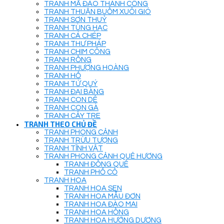
TRANH MÃ ĐÁO THÀNH CÔNG
TRANH THUẬN BUỒM XUÔI GIÓ
TRANH SƠN THUỶ
TRANH TÙNG HẠC
TRANH CÁ CHÉP
TRANH THƯ PHÁP
TRANH CHIM CÔNG
TRANH RỒNG
TRANH PHƯỢNG HOÀNG
TRANH HỔ
TRANH TỨ QUÝ
TRANH ĐẠI BÀNG
TRANH CON DÊ
TRANH CON GÀ
TRANH CÂY TRE
TRANH THEO CHỦ ĐỀ
TRANH PHONG CẢNH
TRANH TRỪU TƯỢNG
TRANH TĨNH VẬT
TRANH PHONG CẢNH QUÊ HƯƠNG
TRANH ĐỒNG QUÊ
TRANH PHỐ CỔ
TRANH HOA
TRANH HOA SEN
TRANH HOA MẪU ĐƠN
TRANH HOA ĐÀO MAI
TRANH HOA HỒNG
TRANH HOA HƯỚNG DƯƠNG