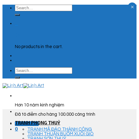
×
Skip
Search
to
for:
content
0
Cart
No products in the cart.
Search
for:
Hơn 10 năm kinh nghiệm
Đã tô điểm cho hàng 100.000 công trình
TRANH PHONG THUỶ
Góc Tư Vấn
0
TRANH MÃ ĐÁO THÀNH CÔNG
TRANH THUẬN BUỒM XUÔI GIÓ
TRANH SƠN THUỶ