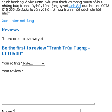
thịnh hành tại ở Việt Nam. Nếu yêu thích và mong muốn sở hữu
những bức tranh này hãy liên hệ ngay với
Linh Art
qua hotline 0973
015 055 để được tư vấn và hỗ trợ mua tranh một cách chi tiết
nhất.
Xem thêm nội dung
Reviews
There are no reviews yet.
Be the first to review “Tranh Trừu Tượng –
LTT0400”
Your rating
*
Your review
*
Name
*