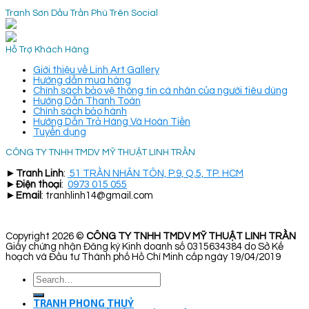
Tranh Sơn Dầu Trần Phú Trên Social
Hỗ Trợ Khách Hàng
Giới thiệu về Linh Art Gallery
Hướng dẫn mua hàng
Chính sách bảo vệ thông tin cá nhân của người tiêu dùng
Hướng Dẫn Thanh Toán
Chính sách bảo hành
Hướng Dẫn Trả Hàng Và Hoàn Tiền
Tuyển dụng
CÔNG TY TNHH TMDV MỸ THUẬT LINH TRẦN
►
Tranh Linh
:
51 TRẦN NHÂN TÔN, P.9, Q.5, TP. HCM
►
Điện thoại
:
0973 015 055
►
Email
: tranhlinh14@gmail.com
Copyright 2026 ©
CÔNG TY TNHH TMDV MỸ THUẬT LINH TRẦN
Giấy chứng nhận Đăng ký Kinh doanh số 0315634384 do Sở Kế
hoạch và Đầu tư Thành phố Hồ Chí Minh cấp ngày 19/04/2019
Search
for:
TRANH PHONG THUỶ