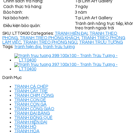
Chính sách trả hàng:
Tại Linh Art Gallery
Cách thức trả hàng:
7 ngày
Bảo hành:
3 năm
Nơi bảo hành:
Tại Linh Art Gallery
Tránh ánh nắng trực tiếp, khô
Điều kiện bảo quản:
treo tranh ngoài trời
SKU:
LTT0400
Categories:
TRANH HIỆN ĐẠI
,
TRANH THEO
PHÒNG
,
TRANH TREO PHÒNG KHÁCH
,
TRANH TREO PHÒNG
LÀM VIỆC
,
TRANH TREO PHÒNG NGỦ
,
TRANH TRỪU TƯỢNG
Tags:
tranh hiện đại
,
tranh trừu tượng
Danh Mục
TRANH CÁ CHÉP
TRANH CÂY TRE
TRANH CHIM CÔNG
TRANH CON DÊ
TRANH CON GÀ
TRANH CÔNG GIÁO
TRANH ĐẠI BÀNG
TRANH ĐỒNG QUÊ
TRANH HIỆN ĐẠI
TRANH HỔ
TRANH HOA