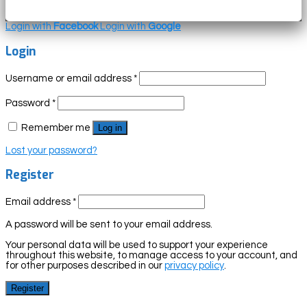
Login with
Facebook
Login with
Google
Login
Username or email address
*
Password
*
Remember me
Log in
Lost your password?
Register
Email address
*
A password will be sent to your email address.
Your personal data will be used to support your experience
throughout this website, to manage access to your account, and
for other purposes described in our
privacy policy
.
Register