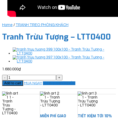
Home
/
TRANH TREO PHÒNG KHÁCH
Tranh Trừu Tượng – LTT0400
1.680.000
₫
Tranh
Trừu
Add to cart
MUA NGAY
ĐẶT THEO YÊU CẦU
Tượng
-
LTT0400
quantity
MIỄN PHÍ GIAO
TIẾT KIỆM TỚI 10%