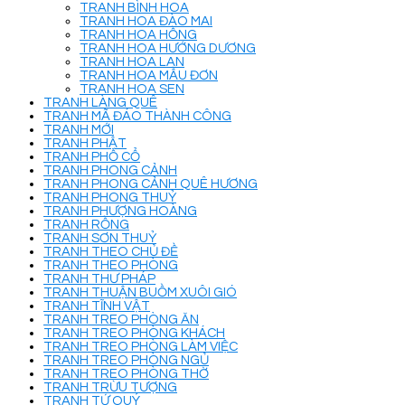
TRANH BÌNH HOA
TRANH HOA ĐÀO MAI
TRANH HOA HỒNG
TRANH HOA HƯỚNG DƯƠNG
TRANH HOA LAN
TRANH HOA MẪU ĐƠN
TRANH HOA SEN
TRANH LÀNG QUÊ
TRANH MÃ ĐÁO THÀNH CÔNG
TRANH MỚI
TRANH PHẬT
TRANH PHỐ CỔ
TRANH PHONG CẢNH
TRANH PHONG CẢNH QUÊ HƯƠNG
TRANH PHONG THUỶ
TRANH PHƯỢNG HOÀNG
TRANH RỒNG
TRANH SƠN THUỶ
TRANH THEO CHỦ ĐỀ
TRANH THEO PHÒNG
TRANH THƯ PHÁP
TRANH THUẬN BUỒM XUÔI GIÓ
TRANH TĨNH VẬT
TRANH TREO PHÒNG ĂN
TRANH TREO PHÒNG KHÁCH
TRANH TREO PHÒNG LÀM VIỆC
TRANH TREO PHÒNG NGỦ
TRANH TREO PHÒNG THỜ
TRANH TRỪU TƯỢNG
TRANH TỨ QUÝ