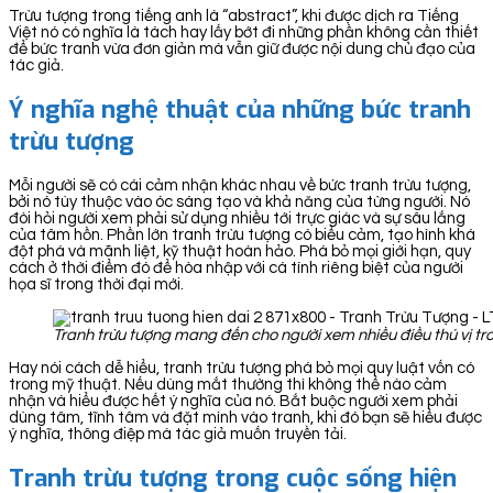
Trừu tượng trong tiếng anh là “abstract”, khi được dịch ra Tiếng
Việt nó có nghĩa là tách hay lấy bớt đi những phần không cần thiết
để bức tranh vừa đơn giản mà vẫn giữ được nội dung chủ đạo của
tác giả.
Ý nghĩa nghệ thuật của những bức tranh
trừu tượng
Mỗi người sẽ có cái cảm nhận khác nhau về bức tranh trừu tượng,
bởi nó tùy thuộc vào óc sáng tạo và khả năng của từng người. Nó
đòi hỏi người xem phải sử dụng nhiều tới trực giác và sự sâu lắng
của tâm hồn. Phần lớn tranh trừu tượng có biểu cảm, tạo hình khá
đột phá và mãnh liệt, kỹ thuật hoàn hảo. Phá bỏ mọi giới hạn, quy
cách ở thời điểm đó để hòa nhập với cá tính riêng biệt của người
họa sĩ trong thời đại mới.
Tranh trừu tượng mang đến cho người xem nhiều điều thú vị t
Hay nói cách dễ hiểu, tranh trừu tượng phá bỏ mọi quy luật vốn có
trong mỹ thuật. Nếu dùng mắt thường thì không thể nào cảm
nhận và hiểu được hết ý nghĩa của nó. Bắt buộc người xem phải
dùng tâm, tĩnh tâm và đặt mình vào tranh, khi đó bạn sẽ hiểu được
ý nghĩa, thông điệp mà tác giả muốn truyền tải.
Tranh trừu tượng trong cuộc sống hiện