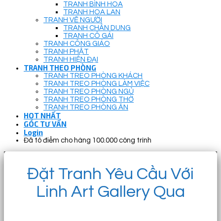
TRANH BÌNH HOA
TRANH HOA LAN
TRANH VẼ NGƯỜI
TRANH CHÂN DUNG
TRANH CÔ GÁI
TRANH CÔNG GIÁO
TRANH PHẬT
TRANH HIỆN ĐẠI
TRANH THEO PHÒNG
TRANH TREO PHÒNG KHÁCH
TRANH TREO PHÒNG LÀM VIỆC
TRANH TREO PHÒNG NGỦ
TRANH TREO PHÒNG THỜ
TRANH TREO PHÒNG ĂN
HOT NHẤT
GÓC TƯ VẤN
Login
Đã tô điểm cho hàng 100.000 công trình
Đặt Tranh Yêu Cầu Với
Linh Art Gallery Qua