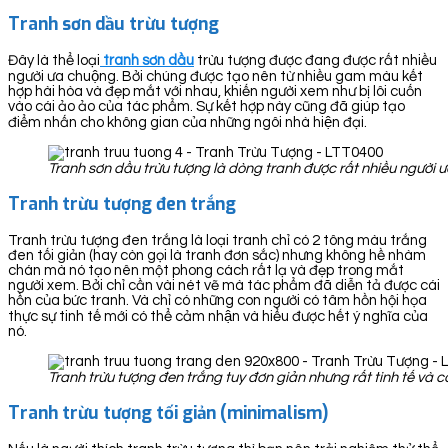
Tranh sơn dầu trừu tượng
Đây là thể loại
tranh sơn dầu
trừu tượng được đang được rất nhiều
người ưa chuộng. Bởi chúng được tạo nên từ nhiều gam màu kết
hợp hài hòa và đẹp mắt với nhau, khiến người xem như bị lôi cuốn
vào cái ảo ảo của tác phẩm. Sự kết hợp này cũng đã giúp tạo
điểm nhấn cho không gian của những ngôi nhà hiện đại.
Tranh sơn dầu trừu tượng là dòng tranh được rất nhiều người 
Tranh trừu tượng đen trắng
Tranh trừu tượng đen trắng là loại tranh chỉ có 2 tông màu trắng
đen tối giản (hay còn gọi là tranh đơn sắc) nhưng không hề nhàm
chán mà nó tạo nên một phong cách rất lạ và đẹp trong mắt
người xem. Bởi chỉ cần vài nét vẽ mà tác phẩm đã diễn tả được cái
hồn của bức tranh. Và chỉ có những con người có tâm hồn hội họa
thực sự tinh tế mới có thể cảm nhận và hiểu được hết ý nghĩa của
nó.
Tranh trừu tượng đen trắng tuy đơn giản nhưng rất tinh tế và 
Tranh trừu tượng tối giản (minimalism)