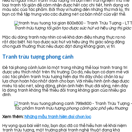
Nếu là người thích tranh trừu tượng thì bạn nên trải nghiệm thử thể
loại tranh tối giản để cảm nhận được hết các chi tiết, hình dạng và
màu sắc của tác phẩm. Bởi thay vì hướng đến những thứ mới lạ, thì
bạn có thể tập trung vào các đường nét cơ bản nhất của vật thể.
Tranh trừu tượng tối giản tạo được sức hút và hiệu ứng thị gi
Mặc dù dòng tranh này nhìn có vẻ khá đơn điệu nhưng thực ra nó
rất đặc biệt. Nó tạo được sức hút và hiệu ứng thị giác sống động
cho người thưởng thức nếu được đặt đúng không gian, vị trí.
Tranh trừu tượng phong cảnh
Đề tài phong cảnh luôn là một trong những thể loại tranh trang trí
được yêu thích nhất trên thị trường. Do đó, nếu bạn có đam mê với
các tác phẩm tranh trừu tượng hiện đại thì đây chắc chắn là sự
lựa chọn hoàn hảo nhất dành cho bạn. Với nhiều hình ảnh đẹp được
miêu tả sắc nét, sống động, phản ảnh hiện thực đời sống, nên đây
là dòng tranh không thể thiếu đối trong không gian của nhiều gia
đình.
Tác phẩm tranh trừu tượng phong cảnh góc phố yêu thương
Xem thêm:
Những mẫu tranh hiện đại chọn lọc
Hy vọng qua bài viết này, bạn đọc đã có thể hiểu hơn về khái niệm
tranh trừu tượng, một trường phái tranh nghệ thuật đang khá