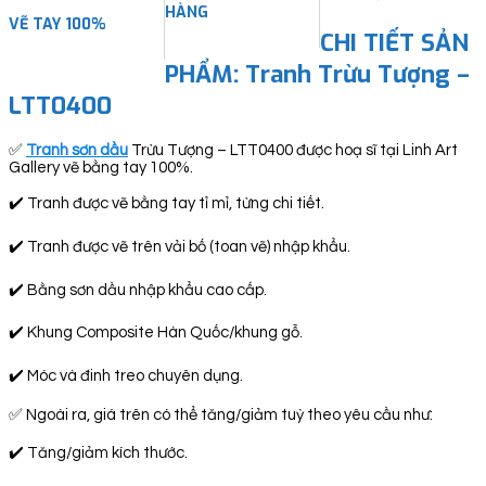
HÀNG
VẼ TAY 100%
CHI TIẾT SẢN
PHẨM: Tranh Trừu Tượng –
LTT0400
✅
Tranh sơn dầu
Trừu Tượng – LTT0400 được hoạ sĩ tại Linh Art
Gallery vẽ bằng tay 100%.
✔️ Tranh được vẽ bằng tay tỉ mỉ, từng chi tiết.
✔️ Tranh được vẽ trên vải bố (toan vẽ) nhập khẩu.
✔️ Bằng sơn dầu nhập khẩu cao cấp.
✔️ Khung Composite Hàn Quốc/khung gỗ.
✔️ Móc và đinh treo chuyên dụng.
✅ Ngoài ra, giá trên có thể tăng/giảm tuỳ theo yêu cầu như:
✔️ Tăng/giảm kích thước.