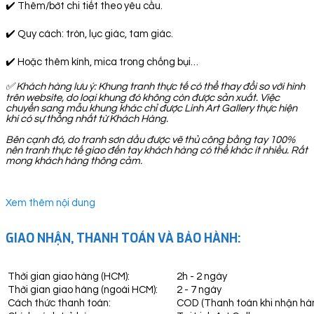
✔️ Thêm/bớt chi tiết theo yêu cầu.
✔️ Quy cách: tròn, lục giác, tam giác.
✔️ Hoặc thêm kính, mica trong chống bụi…
✅
Khách hàng lưu ý: Khung tranh thực tế có thể thay đổi so với hình
trên website, do loại khung đó không còn được sản xuất. Việc
chuyển sang mẫu khung khác chỉ được Linh Art Gallery thực hiện
khi có sự thống nhất từ Khách Hàng.
Bên cạnh đó, do tranh sơn dầu được vẽ thủ công bằng tay 100%
nên tranh thực tế giao đến tay khách hàng có thể khác ít nhiều. Rất
mong khách hàng thông cảm.
Xem thêm nội dung
GIAO NHẬN, THANH TOÁN VÀ BẢO HÀNH:
Thời gian giao hàng (HCM):
2h - 2 ngày
Thời gian giao hàng (ngoài HCM):
2 - 7 ngày
Cách thức thanh toán:
COD (Thanh toán khi nhận hà