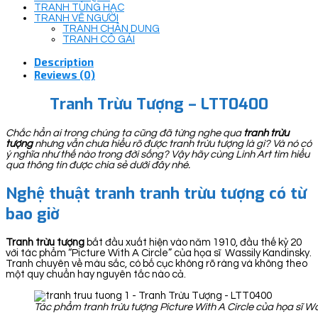
TRANH TÙNG HẠC
TRANH VẼ NGƯỜI
TRANH CHÂN DUNG
TRANH CÔ GÁI
Description
Reviews (0)
Tranh Trừu Tượng – LTT0400
Chắc hẳn ai trong chúng ta cũng đã từng nghe qua
tranh trừu
tượng
nhưng vẫn chưa hiểu rõ được tranh trừu tượng là gì? Và nó có
ý nghĩa như thế nào trong đời sống? Vậy hãy cùng Linh Art tìm hiểu
qua thông tin được chia sẻ dưới đây nhé.
Nghệ thuật tranh tranh trừu tượng có từ
bao giờ
Tranh trừu tượng
bắt đầu xuất hiện vào năm 1910, đầu thế kỷ 20
với tác phẩm “Picture With A Circle” của họa sĩ Wassily Kandinsky.
Tranh chuyên về màu sắc, có bố cục không rõ ràng và không theo
một quy chuẩn hay nguyên tắc nào cả.
Tác phẩm tranh trừu tượng Picture With A Circle của họa sĩ W