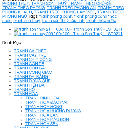
PHONG THUỶ
,
TRANH SƠN THUỶ
,
TRANH THEO CHỦ ĐỀ
,
TRANH THEO PHÒNG
,
TRANH TREO PHÒNG ĂN
,
TRANH TREO
PHÒNG KHÁCH
,
TRANH TREO PHÒNG LÀM VIỆC
,
TRANH TREO
PHÒNG NGỦ
Tags:
tranh phong cảnh
,
tranh phong cảnh thác
nước
,
tranh sơn thuỷ
,
tranh sơn thuỷ hữu tình
,
tranh thác nước
Danh Mục
TRANH CÁ CHÉP
TRANH CÂY TRE
TRANH CHIM CÔNG
TRANH CON DÊ
TRANH CON GÀ
TRANH CÔNG GIÁO
TRANH ĐẠI BÀNG
TRANH ĐỒNG QUÊ
TRANH HIỆN ĐẠI
TRANH HỔ
TRANH HOA
TRANH BÌNH HOA
TRANH HOA ĐÀO MAI
TRANH HOA HỒNG
TRANH HOA HƯỚNG DƯƠNG
TRANH HOA LAN
TRANH HOA MẪU ĐƠN
TRANH HOA SEN