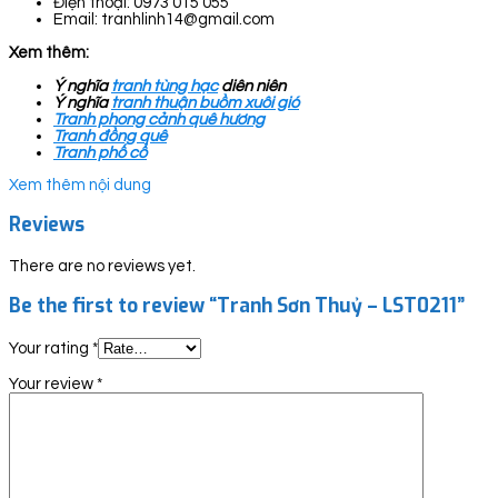
Điện thoại: 0973 015 055
Email: tranhlinh14@gmail.com
Xem thêm:
Ý nghĩa
tranh tùng hạc
diên niên
Ý nghĩa
tranh thuận buồm xuôi gió
Tranh phong cảnh quê hương
Tranh đồng quê
Tranh phố cổ
Xem thêm nội dung
Reviews
There are no reviews yet.
Be the first to review “Tranh Sơn Thuỷ – LST0211”
Your rating
*
Your review
*