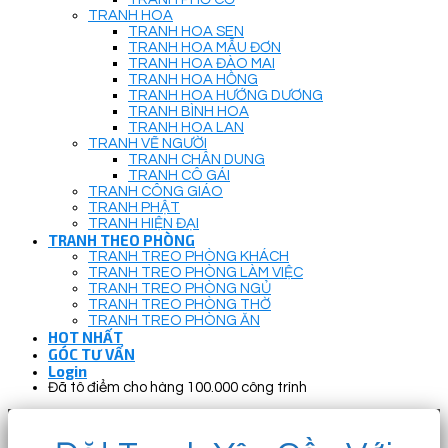
TRANH HOA
TRANH HOA SEN
TRANH HOA MẪU ĐƠN
TRANH HOA ĐÀO MAI
TRANH HOA HỒNG
TRANH HOA HƯỚNG DƯƠNG
TRANH BÌNH HOA
TRANH HOA LAN
TRANH VẼ NGƯỜI
TRANH CHÂN DUNG
TRANH CÔ GÁI
TRANH CÔNG GIÁO
TRANH PHẬT
TRANH HIỆN ĐẠI
TRANH THEO PHÒNG
TRANH TREO PHÒNG KHÁCH
TRANH TREO PHÒNG LÀM VIỆC
TRANH TREO PHÒNG NGỦ
TRANH TREO PHÒNG THỜ
TRANH TREO PHÒNG ĂN
HOT NHẤT
GÓC TƯ VẤN
Login
Đã tô điểm cho hàng 100.000 công trình