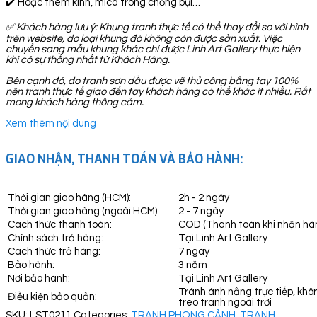
✔️ Hoặc thêm kính, mica trong chống bụi…
✅
Khách hàng lưu ý: Khung tranh thực tế có thể thay đổi so với hình
trên website, do loại khung đó không còn được sản xuất. Việc
chuyển sang mẫu khung khác chỉ được Linh Art Gallery thực hiện
khi có sự thống nhất từ Khách Hàng.
Bên cạnh đó, do tranh sơn dầu được vẽ thủ công bằng tay 100%
nên tranh thực tế giao đến tay khách hàng có thể khác ít nhiều. Rất
mong khách hàng thông cảm.
Xem thêm nội dung
GIAO NHẬN, THANH TOÁN VÀ BẢO HÀNH:
Thời gian giao hàng (HCM):
2h - 2 ngày
Thời gian giao hàng (ngoài HCM):
2 - 7 ngày
Cách thức thanh toán:
COD (Thanh toán khi nhận hà
Chính sách trả hàng:
Tại Linh Art Gallery
Cách thức trả hàng:
7 ngày
Bảo hành:
3 năm
Nơi bảo hành:
Tại Linh Art Gallery
Tránh ánh nắng trực tiếp, khô
Điều kiện bảo quản:
treo tranh ngoài trời
SKU:
LST0211
Categories:
TRANH PHONG CẢNH
,
TRANH