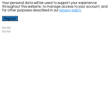
Your personal data will be used to support your experience
throughout this website, to manage access to your account, and
for other purposes described in our
privacy policy
.
Register