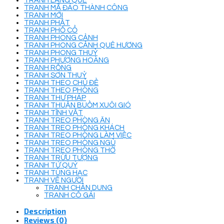
TRANH LÀNG QUÊ
TRANH MÃ ĐÁO THÀNH CÔNG
TRANH MỚI
TRANH PHẬT
TRANH PHỐ CỔ
TRANH PHONG CẢNH
TRANH PHONG CẢNH QUÊ HƯƠNG
TRANH PHONG THUỶ
TRANH PHƯỢNG HOÀNG
TRANH RỒNG
TRANH SƠN THUỶ
TRANH THEO CHỦ ĐỀ
TRANH THEO PHÒNG
TRANH THƯ PHÁP
TRANH THUẬN BUỒM XUÔI GIÓ
TRANH TĨNH VẬT
TRANH TREO PHÒNG ĂN
TRANH TREO PHÒNG KHÁCH
TRANH TREO PHÒNG LÀM VIỆC
TRANH TREO PHÒNG NGỦ
TRANH TREO PHÒNG THỜ
TRANH TRỪU TƯỢNG
TRANH TỨ QUÝ
TRANH TÙNG HẠC
TRANH VẼ NGƯỜI
TRANH CHÂN DUNG
TRANH CÔ GÁI
Description
Reviews (0)