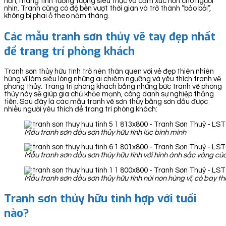
hơn, mang tính tưởng tượng siêu thực và cảm xúc hơn cho người
nhìn. Tranh cũng có độ bền vượt thời gian và trở thành “bảo bối”,
không bị phai ố theo năm tháng.
Các mẫu tranh sơn thủy vẽ tay đẹp nhất
để trang trí phòng khách
Tranh sơn thủy hữu tình trở nên thân quen với vẻ đẹp thiên nhiên
hùng vĩ làm siêu lòng những ai chiêm ngưỡng và yêu thích tranh vẽ
phong thủy. Trang trí phòng khách bằng những bức tranh vẽ phong
thủy này sẽ giúp gia chủ khỏe mạnh, công danh sự nghiệp thăng
tiến. Sau đây là các mẫu tranh vẽ sơn thủy bằng sơn dầu được
nhiều người yêu thích để trang trí phòng khách:
Mẫu tranh sơn dầu sơn thủy hữu tình lúc bình minh
Mẫu tranh sơn dầu sơn thủy hữu tình với hình ảnh sắc vàng c
Mẫu tranh sơn dầu sơn thủy hữu tình núi non hùng vĩ, cò bay t
Tranh sơn thủy hữu tình hợp với tuổi
nào?