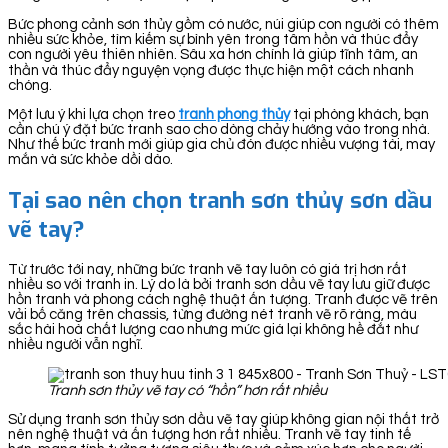
Bức phong cảnh sơn thủy gồm có nước, núi giúp con người có thêm
nhiều sức khỏe, tìm kiếm sự bình yên trong tâm hồn và thúc đẩy
con người yêu thiên nhiên. Sâu xa hơn chính là giúp tĩnh tâm, an
thần và thúc đẩy nguyện vọng được thực hiện một cách nhanh
chóng.
Một lưu ý khi lựa chọn treo
tranh phong thủy
tại phòng khách, bạn
cần chú ý đặt bức tranh sao cho dòng chảy hướng vào trong nhà.
Như thế bức tranh mới giúp gia chủ đón được nhiều vượng tài, may
mắn và sức khỏe dồi dào.
Tại sao nên chọn tranh sơn thủy sơn dầu
vẽ tay?
Từ trước tới nay, những bức tranh vẽ tay luôn có giá trị hơn rất
nhiều so với tranh in. Lý do là bởi tranh sơn dầu vẽ tay lưu giữ được
hồn tranh và phong cách nghệ thuật ấn tượng. Tranh được vẽ trên
vải bố căng trên chassis, từng đường nét tranh vẽ rõ ràng, màu
sắc hài hoà chất lượng cao nhưng mức giá lại không hề đắt như
nhiều người vẫn nghĩ.
Tranh sơn thủy vẽ tay có “hồn” hơn rất nhiều
Sử dụng tranh sơn thủy sơn dầu vẽ tay giúp không gian nội thất trở
nên nghệ thuật và ấn tượng hơn rất nhiều. Tranh vẽ tay tinh tế