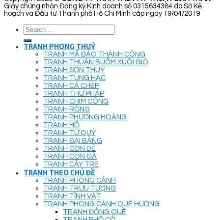
Giấy chứng nhận Đăng ký Kinh doanh số 0315634384 do Sở Kế
hoạch và Đầu tư Thành phố Hồ Chí Minh cấp ngày 19/04/2019
Search
for:
TRANH PHONG THUỶ
TRANH MÃ ĐÁO THÀNH CÔNG
TRANH THUẬN BUỒM XUÔI GIÓ
TRANH SƠN THUỶ
TRANH TÙNG HẠC
TRANH CÁ CHÉP
TRANH THƯ PHÁP
TRANH CHIM CÔNG
TRANH RỒNG
TRANH PHƯỢNG HOÀNG
TRANH HỔ
TRANH TỨ QUÝ
TRANH ĐẠI BÀNG
TRANH CON DÊ
TRANH CON GÀ
TRANH CÂY TRE
TRANH THEO CHỦ ĐỀ
TRANH PHONG CẢNH
TRANH TRỪU TƯỢNG
TRANH TĨNH VẬT
TRANH PHONG CẢNH QUÊ HƯƠNG
TRANH ĐỒNG QUÊ
TRANH PHỐ CỔ