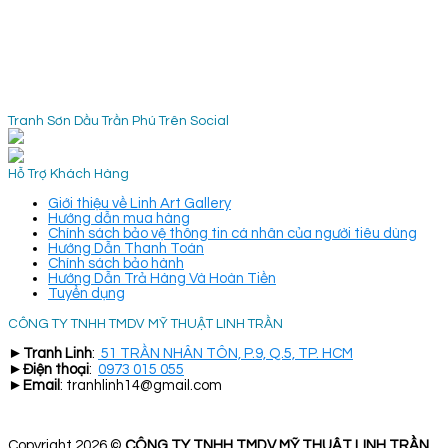
Tranh Sơn Dầu Trần Phú Trên Social
Hỗ Trợ Khách Hàng
Giới thiệu về Linh Art Gallery
Hướng dẫn mua hàng
Chính sách bảo vệ thông tin cá nhân của người tiêu dùng
Hướng Dẫn Thanh Toán
Chính sách bảo hành
Hướng Dẫn Trả Hàng Và Hoàn Tiền
Tuyển dụng
CÔNG TY TNHH TMDV MỸ THUẬT LINH TRẦN
►
Tranh Linh
:
51 TRẦN NHÂN TÔN, P.9, Q.5, TP. HCM
►
Điện thoại
:
0973 015 055
►
Email
: tranhlinh14@gmail.com
Copyright 2026 ©
CÔNG TY TNHH TMDV MỸ THUẬT LINH TRẦN