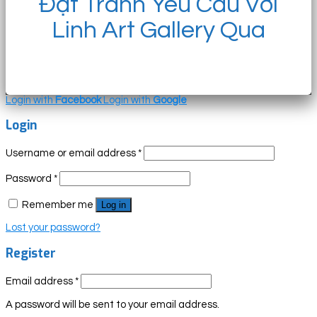
Đặt Tranh Yêu Cầu Với
Linh Art Gallery Qua
Login with
Facebook
Login with
Google
Login
Username or email address
*
Password
*
Remember me
Log in
Lost your password?
Register
Email address
*
A password will be sent to your email address.