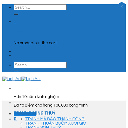
×
Skip
Search
to
for:
content
0
Cart
No products in the cart.
Search
for:
Hơn 10 năm kinh nghiệm
Đã tô điểm cho hàng 100.000 công trình
TRANH PHONG THUỶ
Góc Tư Vấn
0
TRANH MÃ ĐÁO THÀNH CÔNG
TRANH THUẬN BUỒM XUÔI GIÓ
TRANH SƠN THUỶ