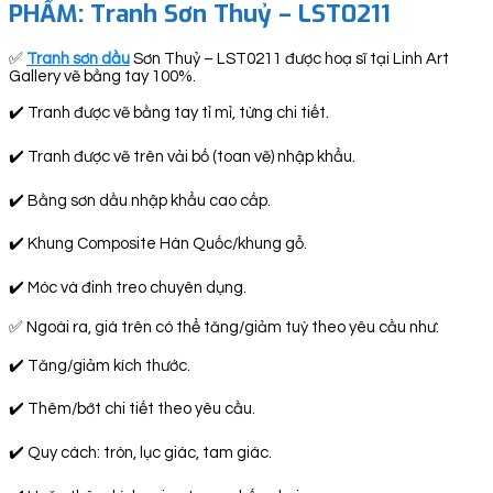
PHẨM: Tranh Sơn Thuỷ – LST0211
✅
Tranh sơn dầu
Sơn Thuỷ – LST0211 được hoạ sĩ tại Linh Art
Gallery vẽ bằng tay 100%.
✔️ Tranh được vẽ bằng tay tỉ mỉ, từng chi tiết.
✔️ Tranh được vẽ trên vải bố (toan vẽ) nhập khẩu.
✔️ Bằng sơn dầu nhập khẩu cao cấp.
✔️ Khung Composite Hàn Quốc/khung gỗ.
✔️ Móc và đinh treo chuyên dụng.
✅ Ngoài ra, giá trên có thể tăng/giảm tuỳ theo yêu cầu như:
✔️ Tăng/giảm kích thước.
✔️ Thêm/bớt chi tiết theo yêu cầu.
✔️ Quy cách: tròn, lục giác, tam giác.