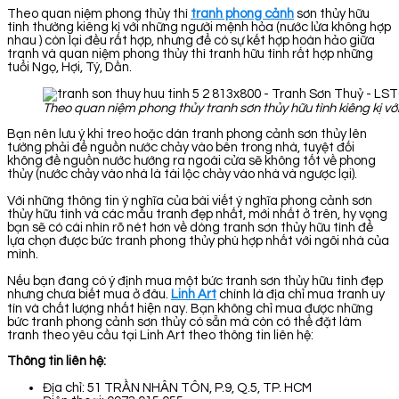
Theo quan niệm phong thủy thì
tranh phong cảnh
sơn thủy hữu
tình thường kiêng kị với những người mệnh hỏa (nước lửa không hợp
nhau ) còn lại đều rất hợp, nhưng để có sự kết hợp hoàn hảo giữa
tranh và quan niệm phong thủy thì tranh hữu tình rất hợp những
tuổi Ngọ, Hợi, Tý, Dần.
Theo quan niệm phong thủy tranh sơn thủy hữu tình kiêng kị v
Bạn nên lưu ý khi treo hoặc dán tranh phong cảnh sơn thủy lên
tường phải để nguồn nước chảy vào bên trong nhà, tuyệt đối
không đề nguồn nước hướng ra ngoài cửa sẽ không tốt về phong
thủy (nước chảy vào nhà là tài lộc chảy vào nhà và ngược lại).
Với những thông tin ý nghĩa của bài viết ý nghĩa phong cảnh sơn
thủy hữu tình và các mẫu tranh đẹp nhất, mới nhất ở trên, hy vọng
bạn sẽ có cái nhìn rõ nét hơn về dòng tranh sơn thủy hữu tình để
lựa chọn được bức tranh phong thủy phù hợp nhất với ngôi nhà của
mình.
Nếu bạn đang có ý định mua một bức tranh sơn thủy hữu tình đẹp
nhưng chưa biết mua ở đâu.
Linh Art
chính là địa chỉ mua tranh uy
tín và chất lượng nhất hiện nay. Bạn không chỉ mua được những
bức tranh phong cảnh sơn thủy có sẵn mà còn có thể đặt làm
tranh theo yêu cầu tại Linh Art theo thông tin liên hệ:
Thông tin liên hệ:
Địa chỉ: 51 TRẦN NHÂN TÔN, P.9, Q.5, TP. HCM