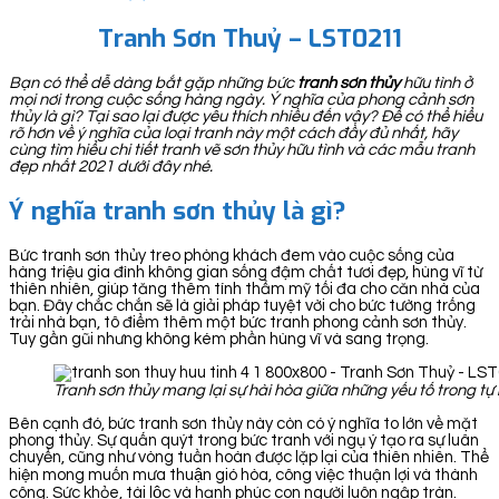
Tranh Sơn Thuỷ – LST0211
Bạn có thể dễ dàng bắt gặp những bức
tranh sơn thủy
hữu tình ở
mọi nơi trong cuộc sống hàng ngày. Ý nghĩa của phong cảnh sơn
thủy là gì? Tại sao lại được yêu thích nhiều đến vậy? Để có thể hiểu
rõ hơn về ý nghĩa của loại tranh này một cách đầy đủ nhất, hãy
cùng tìm hiểu chi tiết tranh vẽ sơn thủy hữu tình và các mẫu tranh
đẹp nhất 2021 dưới đây nhé.
Ý nghĩa tranh sơn thủy là gì?
Bức tranh sơn thủy treo phòng khách đem vào cuộc sống của
hàng triệu gia đình không gian sống đậm chất tươi đẹp, hùng vĩ từ
thiên nhiên, giúp tăng thêm tính thẩm mỹ tối đa cho căn nhà của
bạn. Đây chắc chắn sẽ là giải pháp tuyệt vời cho bức tường trống
trải nhà bạn, tô điểm thêm một bức tranh phong cảnh sơn thủy.
Tuy gần gũi nhưng không kém phần hùng vĩ và sang trọng.
Tranh sơn thủy mang lại sự hài hòa giữa những yếu tố trong tự
Bên cạnh đó, bức tranh sơn thủy này còn có ý nghĩa to lớn về mặt
phong thủy. Sự quấn quýt trong bức tranh với ngụ ý tạo ra sự luân
chuyển, cũng như vòng tuần hoàn được lặp lại của thiên nhiên. Thể
hiện mong muốn mưa thuận gió hòa, công việc thuận lợi và thành
công. Sức khỏe, tài lộc và hạnh phúc con người luôn ngập tràn.