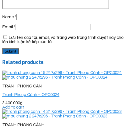
Name
*
Email
*
Lưu tên của tôi, email, và trang web trong trình duyệt này cho
lần bình luận kế tiếp của tôi.
Related products
TRANH PHONG CẢNH
Tranh Phong Cảnh – OPC0024
3.400.000
₫
Add to cart
TRANH PHONG CẢNH