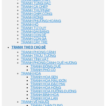
TRANH TÙNG HẠC
TRANH CÁ CHÉP
TRANH THƯ PHÁP
TRANH CHIM CÔNG
TRANH RỒNG
TRANH PHƯỢNG HOÀNG
TRANH HỔ
TRANH TỨ QUÝ
TRANH ĐẠI BÀNG
TRANH CON DÊ
TRANH CON GÀ
TRANH CÂY TRE
TRANH THEO CHỦ ĐỀ
TRANH PHONG CẢNH
TRANH TRỪU TƯỢNG
TRANH TĨNH VẬT
TRANH PHONG CẢNH QUÊ HƯƠNG
TRANH ĐỒNG QUÊ
TRANH PHỐ CỔ
TRANH HOA
TRANH HOA SEN
TRANH HOA MẪU ĐƠN
TRANH HOA ĐÀO MAI
TRANH HOA HỒNG
TRANH HOA HƯỚNG DƯƠNG
TRANH BÌNH HOA
TRANH HOA LAN
TRANH VẼ NGƯỜI
TRANH CHÂN DUNG