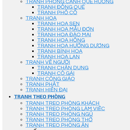
TRANH PHONG CẢNH QUÊ HƯƠNG
TRANH ĐỒNG QUÊ
TRANH PHỐ CỔ
TRANH HOA
TRANH HOA SEN
TRANH HOA MẪU ĐƠN
TRANH HOA ĐÀO MAI
TRANH HOA HỒNG
TRANH HOA HƯỚNG DƯƠNG
TRANH BÌNH HOA
TRANH HOA LAN
TRANH VẼ NGƯỜI
TRANH CHÂN DUNG
TRANH CÔ GÁI
TRANH CÔNG GIÁO
TRANH PHẬT
TRANH HIỆN ĐẠI
TRANH THEO PHÒNG
TRANH TREO PHÒNG KHÁCH
TRANH TREO PHÒNG LÀM VIỆC
TRANH TREO PHÒNG NGỦ
TRANH TREO PHÒNG THỜ
TRANH TREO PHÒNG ĂN