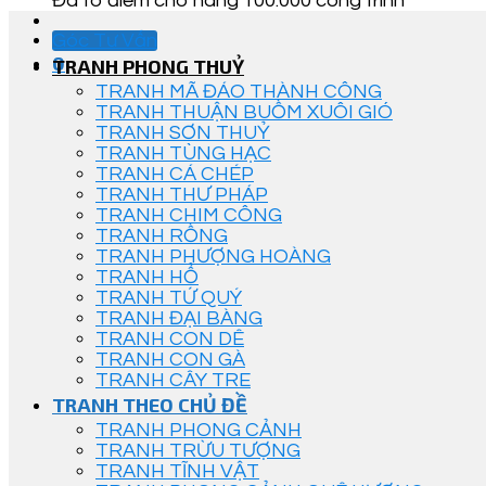
Đã tô điểm cho hàng 100.000 công trình
Góc Tư Vấn
0
TRANH PHONG THUỶ
TRANH MÃ ĐÁO THÀNH CÔNG
TRANH THUẬN BUỒM XUÔI GIÓ
TRANH SƠN THUỶ
TRANH TÙNG HẠC
TRANH CÁ CHÉP
TRANH THƯ PHÁP
TRANH CHIM CÔNG
TRANH RỒNG
TRANH PHƯỢNG HOÀNG
TRANH HỔ
TRANH TỨ QUÝ
TRANH ĐẠI BÀNG
TRANH CON DÊ
TRANH CON GÀ
TRANH CÂY TRE
TRANH THEO CHỦ ĐỀ
TRANH PHONG CẢNH
TRANH TRỪU TƯỢNG
TRANH TĨNH VẬT