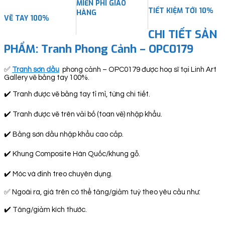
MIỄN PHÍ GIAO
TIẾT KIỆM TỚI 10%
HÀNG
VẼ TAY 100%
CHI TIẾT SẢN
PHẨM: Tranh Phong Cảnh – OPC0179
✅
Tranh sơn dầu
phong cảnh – OPC0179 được hoạ sĩ tại Linh Art
Gallery vẽ bằng tay 100%.
✔️ Tranh được vẽ bằng tay tỉ mỉ, từng chi tiết.
✔️ Tranh được vẽ trên vải bố (toan vẽ) nhập khẩu.
✔️ Bằng sơn dầu nhập khẩu cao cấp.
✔️ Khung Composite Hàn Quốc/khung gỗ.
✔️ Móc và đinh treo chuyên dụng.
✅ Ngoài ra, giá trên có thể tăng/giảm tuỳ theo yêu cầu như:
✔️ Tăng/giảm kích thước.