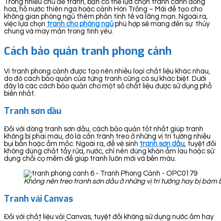
Trong nhiều chủ đề tranh, bạn có thể lựa chọn tranh cánh đồng
hoa, hồ nước thiên nga hoặc cảnh Hòn Trống – Mái để tạo cho
không gian phòng ngủ thêm phần tinh tế và lãng mạn. Ngoài ra,
việc lựa chọn
tranh cho phòng ngủ
phù hợp sẽ mang đến sự thủy
chung và may mắn trong tình yêu.
Cách bảo quản tranh phong cảnh
Vì tranh phong cảnh được tạo nên nhiều loại chất liệu khác nhau,
do đó cách bảo quản của từng tranh cũng có sự khác biệt. Dưới
đây là các cách bảo quản cho một số chất liệu được sử dụng phổ
biến nhất.
Tranh sơn dầu
Đối với dòng tranh sơn dầu, cách bảo quản tốt nhất giúp tranh
không bị phai màu, đó là cần tránh treo ở những vị trí tường nhiều
bụi bẩn hoặc ẩm mốc. Ngoài ra, để vệ sinh
tranh sơn dầu
, tuyệt đối
không dùng chất tẩy rửa, nước, chỉ nên dùng khăn ẩm lau hoặc sử
dụng chổi cọ mềm để giúp tranh luôn mới và bền màu.
Không nên treo tranh sơn dầu ở những vị trí tường hay bị bá
Tranh vải Canvas
Đối với chất liệu vải Canvas, tuyệt đối không sử dụng nước ấm hay