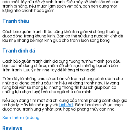
các chất tẩy rửa để vệ sinh tranh. Điều này sẽ khiến lớp vải của
tranh bị hỏng, nếu muốn làm sạch vết bẩn, bạn nên dùng một
lượng nhỏ chanh hoặc giấm.
Tranh thêu
Cách bảo quản tranh thêu cũng khá đơn giản vì chúng thường
được đóng trong khung kính. Bạn có thể sử dụng nước xịt kính để
lau nhẹ nhàng bề mặt kính giúp cho tranh luôn sáng bóng.
Tranh đính đá
Cách bảo quản tranh đính đá cũng tương tự như tranh sơn dầu,
bạn có thể dùng chổi cọ mềm để phủi sạch những bụi bẩn bám
trên tranh. Lưu ý nên nhẹ tay để không bị bong đá.
Trên đây là những chia sẻ cơ bản về tranh phong cảnh dành cho
những ai đang có nhu cầu tìm hiểu về dòng tranh này. Hy vọng
rằng bài viết sẽ mang lại những thông tin hữu ích giúp bạn có
những lựa chọn tuyệt vời cho ngôi nhà của mình.
Nếu bạn đang tìm một địa chỉ cung cấp tranh phong cảnh đẹp, giá
cả hợp lý. Hãy liên hệ ngay với
Linh Art
. Đảm bảo bạn sẽ lựa chọn
được mẫu tranh ưng ý nhất, phù hợp với phong thủy căn nhà.
Xem thêm nội dung
Reviews