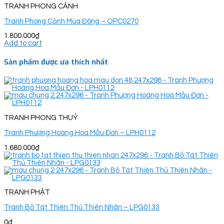
TRANH PHONG CẢNH
Tranh Phong Cảnh Mùa Đông – OPC0270
1.800.000
₫
Add to cart
Sản phẩm được ưa thích nhất
TRANH PHONG THUỶ
Tranh Phượng Hoàng Hoa Mẫu Đơn – LPH0112
1.680.000
₫
TRANH PHẬT
Tranh Bồ Tát Thiên Thủ Thiên Nhãn – LPG0133
0
₫