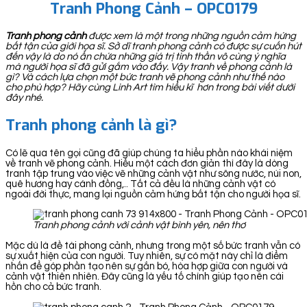
Tranh Phong Cảnh – OPC0179
Tranh phong cảnh
được xem là một trong những nguồn cảm hứng
bất tận của giới họa sĩ. Sở dĩ tranh phong cảnh có được sự cuốn hút
đến vậy là do nó ẩn chứa những giá trị tinh thần vô cùng ý nghĩa
mà người họa sĩ đã gửi gắm vào đấy. Vậy tranh về phong cảnh là
gì? Và cách lựa chọn một bức tranh vẽ phong cảnh như thế nào
cho phù hợp? Hãy cùng Linh Art tìm hiểu kĩ hơn trong bài viết dưới
đây nhé.
Tranh phong cảnh là gì?
Có lẽ qua tên gọi cũng đã giúp chúng ta hiểu phần nào khái niệm
về tranh vẽ phong cảnh. Hiểu một cách đơn giản thì đây là dòng
tranh tập trung vào việc vẽ những cảnh vật như sông nước, núi non,
quê hương hay cánh đồng,.. Tất cả đều là những cảnh vật có
ngoài đời thực, mang lại nguồn cảm hứng bất tận cho người họa sĩ.
Tranh phong cảnh với cảnh vật bình yên, nên thơ
Mặc dù là đề tài phong cảnh, nhưng trong một số bức tranh vẫn có
sự xuất hiện của con người. Tuy nhiên, sự có mặt này chỉ là điểm
nhấn để góp phần tạo nên sự gắn bó, hòa hợp giữa con người và
cảnh vật thiên nhiên. Đây cũng là yếu tố chính giúp tạo nên cái
hồn cho cả bức tranh.