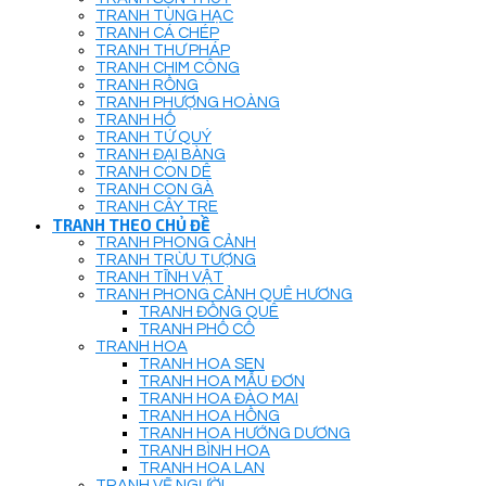
TRANH TÙNG HẠC
TRANH CÁ CHÉP
TRANH THƯ PHÁP
TRANH CHIM CÔNG
TRANH RỒNG
TRANH PHƯỢNG HOÀNG
TRANH HỔ
TRANH TỨ QUÝ
TRANH ĐẠI BÀNG
TRANH CON DÊ
TRANH CON GÀ
TRANH CÂY TRE
TRANH THEO CHỦ ĐỀ
TRANH PHONG CẢNH
TRANH TRỪU TƯỢNG
TRANH TĨNH VẬT
TRANH PHONG CẢNH QUÊ HƯƠNG
TRANH ĐỒNG QUÊ
TRANH PHỐ CỔ
TRANH HOA
TRANH HOA SEN
TRANH HOA MẪU ĐƠN
TRANH HOA ĐÀO MAI
TRANH HOA HỒNG
TRANH HOA HƯỚNG DƯƠNG
TRANH BÌNH HOA
TRANH HOA LAN
TRANH VẼ NGƯỜI