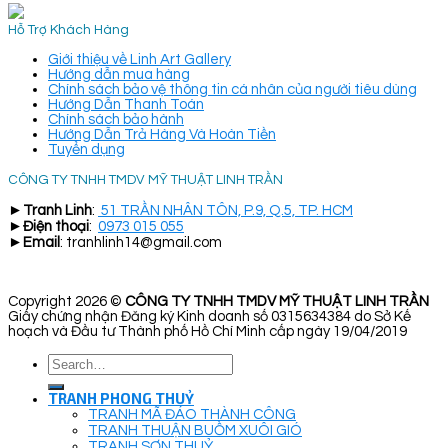
Hỗ Trợ Khách Hàng
Giới thiệu về Linh Art Gallery
Hướng dẫn mua hàng
Chính sách bảo vệ thông tin cá nhân của người tiêu dùng
Hướng Dẫn Thanh Toán
Chính sách bảo hành
Hướng Dẫn Trả Hàng Và Hoàn Tiền
Tuyển dụng
CÔNG TY TNHH TMDV MỸ THUẬT LINH TRẦN
►
Tranh Linh
:
51 TRẦN NHÂN TÔN, P.9, Q.5, TP. HCM
►
Điện thoại
:
0973 015 055
►
Email
: tranhlinh14@gmail.com
Copyright 2026 ©
CÔNG TY TNHH TMDV MỸ THUẬT LINH TRẦN
Giấy chứng nhận Đăng ký Kinh doanh số 0315634384 do Sở Kế
hoạch và Đầu tư Thành phố Hồ Chí Minh cấp ngày 19/04/2019
Search
for:
TRANH PHONG THUỶ
TRANH MÃ ĐÁO THÀNH CÔNG
TRANH THUẬN BUỒM XUÔI GIÓ
TRANH SƠN THUỶ