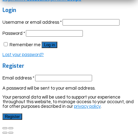
Login
Username or email address
*
Password
*
Remember me
Log in
Lost your password?
Register
Email address
*
A password will be sent to your email address.
Your personal data will be used to support your experience
throughout this website, to manage access to your account, and
for other purposes described in our
privacy policy
.
Register