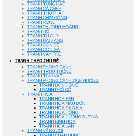
TRANH TÙNG HẠC
TRANH CÁ CHÉP
TRANH THƯ PHÁP
TRANH CHIM CÔNG
TRANH RỒNG
TRANH PHƯỢNG HOÀNG
TRANH HỔ
TRANH TỨ QUÝ
TRANH ĐẠI BÀNG
TRANH CON DÊ
TRANH CON GÀ
TRANH CÂY TRE
TRANH THEO CHỦ ĐỀ
TRANH PHONG CẢNH
TRANH TRỪU TƯỢNG
TRANH TĨNH VẬT
TRANH PHONG CẢNH QUÊ HƯƠNG
TRANH ĐỒNG QUÊ
TRANH PHỐ CỔ
TRANH HOA
TRANH HOA SEN
TRANH HOA MẪU ĐƠN
TRANH HOA ĐÀO MAI
TRANH HOA HỒNG
TRANH HOA HƯỚNG DƯƠNG
TRANH BÌNH HOA
TRANH HOA LAN
TRANH VẼ NGƯỜI
TRANH CHÂN DUNG