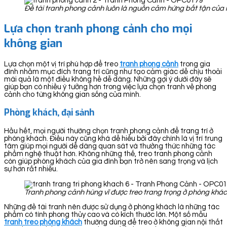
Đề tài tranh phong cảnh luôn là nguồn cảm hứng bất tận của 
Lựa chọn tranh phong cảnh cho mọi
không gian
Lựa chọn một vị trí phù hợp để treo
tranh ph
ong cảnh
trong gia
đình nhằm mục đích trang trí cũng như tạo cảm giác dễ chịu thoải
mái quả là một điều không hề dễ dàng. Những gợi ý dưới đây sẽ
giúp bạn có nhiều ý tưởng hơn trong việc lựa chọn tranh về phong
cảnh cho từng không gian sống của mình.
Phòng khách, đại sảnh
Hầu hết, mọi người thường chọn tranh phong cảnh để trang trí ở
phòng khách. Điều này cũng khá dễ hiểu bởi đây chính là vị trí trung
tâm giúp mọi người dễ dàng quan sát và thưởng thức những tác
phẩm nghệ thuật hơn. Không những thế, treo tranh phong cảnh
còn giúp phòng khách của gia đình bạn trở nên sang trọng và lịch
sự hơn rất nhiều.
Tranh phong cảnh hùng vĩ được treo trang trọng ở phòng khá
Những đề tài tranh nên được sử dụng ở phòng khách là những tác
phẩm có tính phong thủy cao và có kích thước lớn. Một số mẫu
tranh treo phòng khách
thường dùng để treo ở không gian nội thất