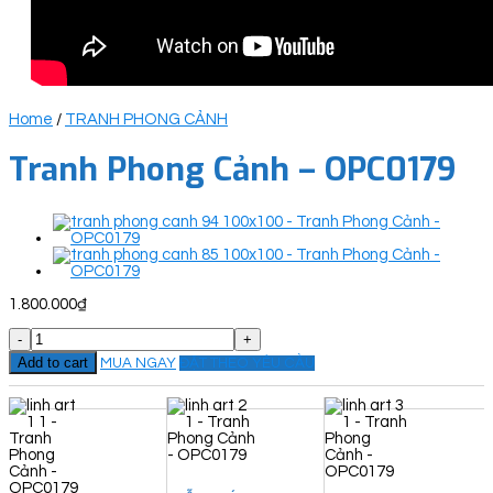
Home
/
TRANH PHONG CẢNH
Tranh Phong Cảnh – OPC0179
1.800.000
₫
Tranh
Phong
Add to cart
MUA NGAY
ĐẶT THEO YÊU CẦU
Cảnh
-
OPC0179
quantity