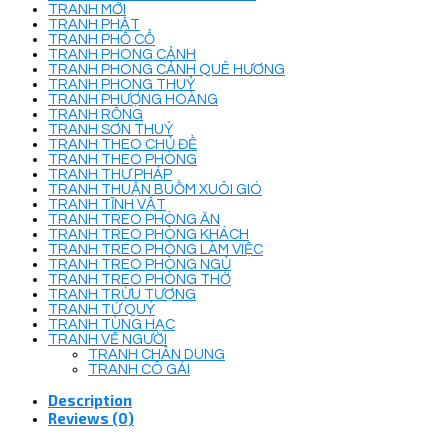
TRANH MỚI
TRANH PHẬT
TRANH PHỐ CỔ
TRANH PHONG CẢNH
TRANH PHONG CẢNH QUÊ HƯƠNG
TRANH PHONG THUỶ
TRANH PHƯỢNG HOÀNG
TRANH RỒNG
TRANH SƠN THUỶ
TRANH THEO CHỦ ĐỀ
TRANH THEO PHÒNG
TRANH THƯ PHÁP
TRANH THUẬN BUỒM XUÔI GIÓ
TRANH TĨNH VẬT
TRANH TREO PHÒNG ĂN
TRANH TREO PHÒNG KHÁCH
TRANH TREO PHÒNG LÀM VIỆC
TRANH TREO PHÒNG NGỦ
TRANH TREO PHÒNG THỜ
TRANH TRỪU TƯỢNG
TRANH TỨ QUÝ
TRANH TÙNG HẠC
TRANH VẼ NGƯỜI
TRANH CHÂN DUNG
TRANH CÔ GÁI
Description
Reviews (0)