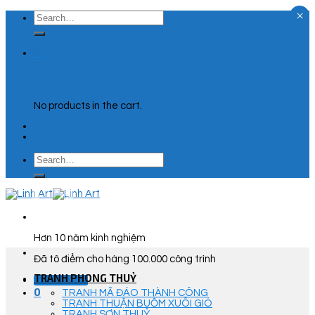
×
Skip
Search
to
for:
content
0
Cart
No products in the cart.
Search
for:
Hơn 10 năm kinh nghiệm
Đã tô điểm cho hàng 100.000 công trình
TRANH PHONG THUỶ
Góc Tư Vấn
0
TRANH MÃ ĐÁO THÀNH CÔNG
TRANH THUẬN BUỒM XUÔI GIÓ
TRANH SƠN THUỶ