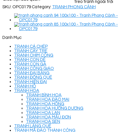
treo tranh ngoài trời
SKU:
OPC0179
Category:
TRANH PHONG CẢNH
Danh Mục
TRANH CÁ CHÉP
TRANH CÂY TRE
TRANH CHIM CÔNG
TRANH CON DÊ
TRANH CON GÀ
TRANH CÔNG GIÁO
TRANH ĐẠI BÀNG
TRANH ĐỒNG QUÊ
TRANH HIỆN ĐẠI
TRANH HỔ
TRANH HOA
TRANH BÌNH HOA
TRANH HOA ĐÀO MAI
TRANH HOA HỒNG
TRANH HOA HƯỚNG DƯƠNG
TRANH HOA LAN
TRANH HOA MẪU ĐƠN
TRANH HOA SEN
TRANH LÀNG QUÊ
TRANH MÃ ĐÁO THÀNH CÔNG