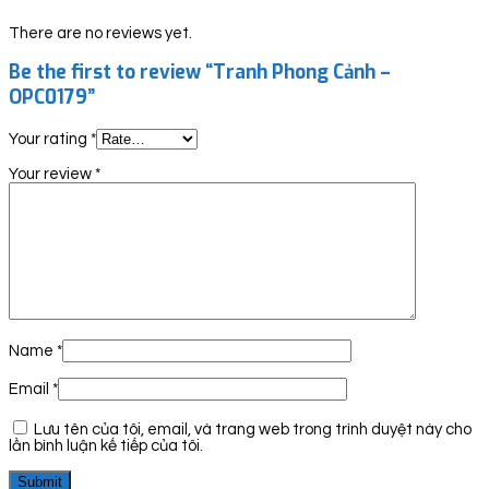
There are no reviews yet.
Be the first to review “Tranh Phong Cảnh –
OPC0179”
Your rating
*
Your review
*
Name
*
Email
*
Lưu tên của tôi, email, và trang web trong trình duyệt này cho
lần bình luận kế tiếp của tôi.