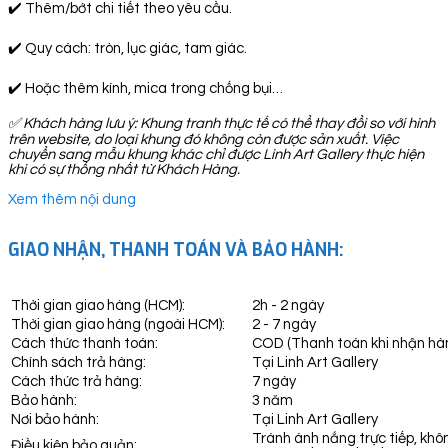
✔️ Thêm/bớt chi tiết theo yêu cầu.
✔️ Quy cách: tròn, lục giác, tam giác.
✔️ Hoặc thêm kính, mica trong chống bụi…
✅ Khách hàng lưu ý: Khung tranh thực tế có thể thay đổi so với hình
trên website, do loại khung đó không còn được sản xuất. Việc
chuyển sang mẫu khung khác chỉ được Linh Art Gallery thực hiện
khi có sự thống nhất từ Khách Hàng.
Xem thêm nội dung
GIAO NHẬN, THANH TOÁN VÀ BẢO HÀNH:
Thời gian giao hàng (HCM):
2h - 2 ngày
Thời gian giao hàng (ngoài HCM):
2 - 7 ngày
Cách thức thanh toán:
COD (Thanh toán khi nhận hà
Chính sách trả hàng:
Tại Linh Art Gallery
Cách thức trả hàng:
7 ngày
Bảo hành:
3 năm
Nơi bảo hành:
Tại Linh Art Gallery
Tránh ánh nắng trực tiếp, khô
Điều kiện bảo quản: