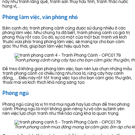
này như tranh làng quê, tranh sơn thủy hữu tình, tranh thác nước
hùng vĩ,…
Phòng làm việc, văn phòng nhỏ
Bên cạnh đó, tranh phong cảnh cũng được sử dụng nhiều ở các
phòng làm việc. Như chúng ta đã biết, tranh phong cảnh có giá trị
phong thủy rất cao. Do đó, sự có mặt của một bức tranh với kích
thước vừa phải trong phòng làm việc, sẽ mang lại cho bạn cảm
giác thư thái, giúp bạn làm việc hiệu quả hơn.
Tranh phong cảnh rừng cây tạo cho bạn cảm giác thư giãn, th
Để treo ở không gian phòng làm việc, bạn nên lựa chọn những mẫu
tranh phong cảnh có chiều rộng như hoa lá, rừng cây hay cánh
đồng,…. Điều này rất tốt trong việc tạo cho bạn cảm giác thư giãn,
thoải mái và kích thích khả năng sáng tạo.
Phòng ngủ
Phòng ngủ cũng là vị trí mà mọi người hay lựa chọn để treo phong
cảnh. Phòng ngủ là một không gian riêng tư và cần sự bình yên
nên việc lựa chọn tranh như thế nào cũng khá là quan trọng.
Tranh phong cảnh mùa đông mang lại cảm giác ấm áp cho k