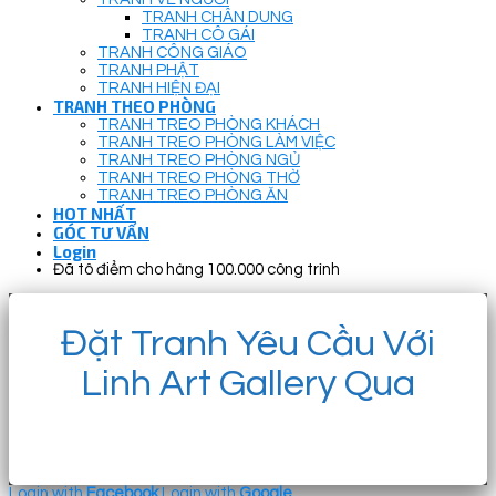
TRANH CHÂN DUNG
TRANH CÔ GÁI
TRANH CÔNG GIÁO
TRANH PHẬT
TRANH HIỆN ĐẠI
TRANH THEO PHÒNG
TRANH TREO PHÒNG KHÁCH
TRANH TREO PHÒNG LÀM VIỆC
TRANH TREO PHÒNG NGỦ
TRANH TREO PHÒNG THỜ
TRANH TREO PHÒNG ĂN
HOT NHẤT
GÓC TƯ VẤN
Login
Đã tô điểm cho hàng 100.000 công trình
Đặt Tranh Yêu Cầu Với
Linh Art Gallery Qua
Login with
Facebook
Login with
Google