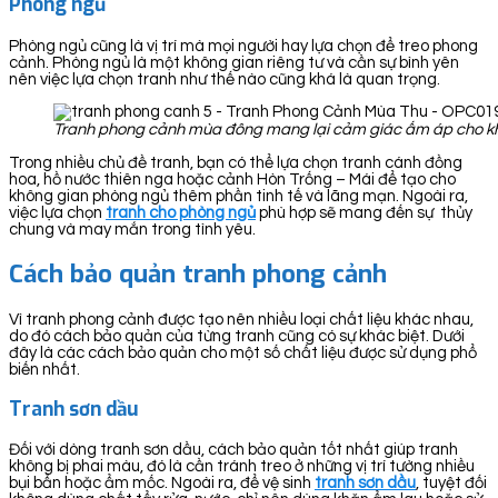
Phòng ngủ
Phòng ngủ cũng là vị trí mà mọi người hay lựa chọn để treo phong
cảnh. Phòng ngủ là một không gian riêng tư và cần sự bình yên
nên việc lựa chọn tranh như thế nào cũng khá là quan trọng.
Tranh phong cảnh mùa đông mang lại cảm giác ấm áp cho k
Trong nhiều chủ đề tranh, bạn có thể lựa chọn tranh cánh đồng
hoa, hồ nước thiên nga hoặc cảnh Hòn Trống – Mái để tạo cho
không gian phòng ngủ thêm phần tinh tế và lãng mạn. Ngoài ra,
việc lựa chọn
tranh cho phòng ngủ
phù hợp sẽ mang đến sự thủy
chung và may mắn trong tình yêu.
Cách bảo quản tranh phong cảnh
Vì tranh phong cảnh được tạo nên nhiều loại chất liệu khác nhau,
do đó cách bảo quản của từng tranh cũng có sự khác biệt. Dưới
đây là các cách bảo quản cho một số chất liệu được sử dụng phổ
biến nhất.
Tranh sơn dầu
Đối với dòng tranh sơn dầu, cách bảo quản tốt nhất giúp tranh
không bị phai màu, đó là cần tránh treo ở những vị trí tường nhiều
bụi bẩn hoặc ẩm mốc. Ngoài ra, để vệ sinh
tranh sơn dầu
, tuyệt đối