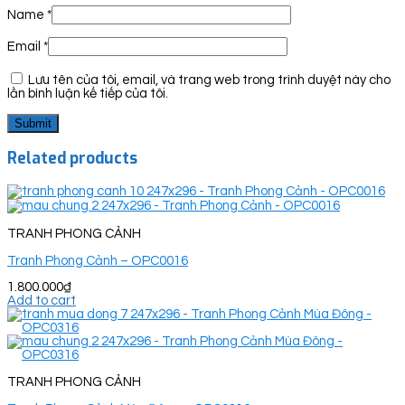
Name
*
Email
*
Lưu tên của tôi, email, và trang web trong trình duyệt này cho
lần bình luận kế tiếp của tôi.
Related products
TRANH PHONG CẢNH
Tranh Phong Cảnh – OPC0016
1.800.000
₫
Add to cart
TRANH PHONG CẢNH