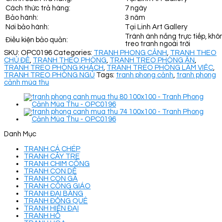
Cách thức trả hàng:
7 ngày
Bảo hành:
3 năm
Nơi bảo hành:
Tại Linh Art Gallery
Tránh ánh nắng trực tiếp, khô
Điều kiện bảo quản:
treo tranh ngoài trời
SKU:
OPC0196
Categories:
TRANH PHONG CẢNH
,
TRANH THEO
CHỦ ĐỀ
,
TRANH THEO PHÒNG
,
TRANH TREO PHÒNG ĂN
,
TRANH TREO PHÒNG KHÁCH
,
TRANH TREO PHÒNG LÀM VIỆC
,
TRANH TREO PHÒNG NGỦ
Tags:
tranh phong cảnh
,
tranh phong
cảnh mùa thu
Danh Mục
TRANH CÁ CHÉP
TRANH CÂY TRE
TRANH CHIM CÔNG
TRANH CON DÊ
TRANH CON GÀ
TRANH CÔNG GIÁO
TRANH ĐẠI BÀNG
TRANH ĐỒNG QUÊ
TRANH HIỆN ĐẠI
TRANH HỔ