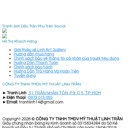
Tranh Sơn Dầu Trần Phú Trên Social
Hỗ Trợ Khách Hàng
Giới thiệu về Linh Art Gallery
Hướng dẫn mua hàng
Chính sách bảo vệ thông tin cá nhân của người tiêu dùng
Hướng Dẫn Thanh Toán
Chính sách bảo hành
Hướng Dẫn Trả Hàng Và Hoàn Tiền
Tuyển dụng
CÔNG TY TNHH TMDV MỸ THUẬT LINH TRẦN
►
Tranh Linh
:
51 TRẦN NHÂN TÔN, P.9, Q.5, TP. HCM
►
Điện thoại
:
0973 015 055
►
Email
: tranhlinh14@gmail.com
Copyright 2026 ©
CÔNG TY TNHH TMDV MỸ THUẬT LINH TRẦN
Giấy chứng nhận Đăng ký Kinh doanh số 0315634384 do Sở Kế
hoạch và Đầu tư Thành phố Hồ Chí Minh cấp ngày 19/04/2019