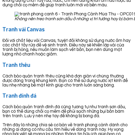
không dùng chất tẩy rửa, nước, chỉ nên dùng khăn ẩm lau hoặc sử
dụng chổi cọ mềm để giúp tranh luôn mới và bền màu.
Không nên treo tranh sơn dầu ở những vị trí tường hay bị bá
Tranh vải Canvas
Đối với chất liệu vải Canvas, tuyệt đối không sử dụng nước ấm hay
các chất tẩy rửa để vệ sinh tranh. Điều này sẽ khiến lớp vải của
tranh bị hỏng, nếu muốn làm sạch vết bẩn, bạn nên dùng một
lượng nhỏ chanh hoặc giấm.
Tranh thêu
Cách bảo quản tranh thêu cũng khá đơn giản vì chúng thường
được đóng trong khung kính. Bạn có thể sử dụng nước xịt kính để
lau nhẹ nhàng bề mặt kính giúp cho tranh luôn sáng bóng.
Tranh đính đá
Cách bảo quản tranh đính đá cũng tương tự như tranh sơn dầu,
bạn có thể dùng chổi cọ mềm để phủi sạch những bụi bẩn bám
trên tranh. Lưu ý nên nhẹ tay để không bị bong đá.
Trên đây là những chia sẻ cơ bản về tranh phong cảnh dành cho
những ai đang có nhu cầu tìm hiểu về dòng tranh này. Hy vọng
rằng bài viết sẽ mang lại những thông tin hữu ích giúp bạn có