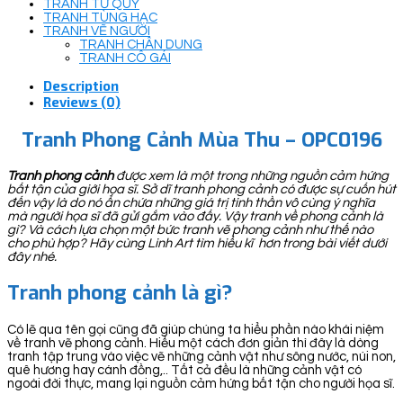
TRANH TỨ QUÝ
TRANH TÙNG HẠC
TRANH VẼ NGƯỜI
TRANH CHÂN DUNG
TRANH CÔ GÁI
Description
Reviews (0)
Tranh Phong Cảnh Mùa Thu – OPC0196
Tranh phong cảnh
được xem là một trong những nguồn cảm hứng
bất tận của giới họa sĩ. Sở dĩ tranh phong cảnh có được sự cuốn hút
đến vậy là do nó ẩn chứa những giá trị tinh thần vô cùng ý nghĩa
mà người họa sĩ đã gửi gắm vào đấy. Vậy tranh về phong cảnh là
gì? Và cách lựa chọn một bức tranh vẽ phong cảnh như thế nào
cho phù hợp? Hãy cùng Linh Art tìm hiểu kĩ hơn trong bài viết dưới
đây nhé.
Tranh phong cảnh là gì?
Có lẽ qua tên gọi cũng đã giúp chúng ta hiểu phần nào khái niệm
về tranh vẽ phong cảnh. Hiểu một cách đơn giản thì đây là dòng
tranh tập trung vào việc vẽ những cảnh vật như sông nước, núi non,
quê hương hay cánh đồng,.. Tất cả đều là những cảnh vật có
ngoài đời thực, mang lại nguồn cảm hứng bất tận cho người họa sĩ.