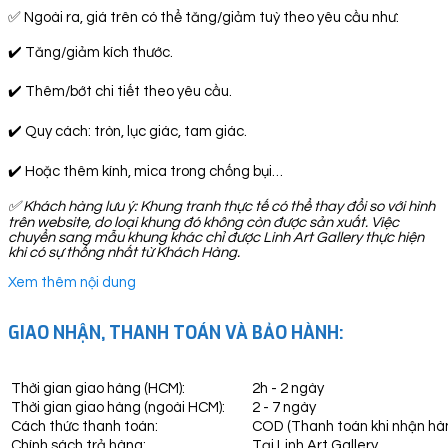
✅ Ngoài ra, giá trên có thể tăng/giảm tuỳ theo yêu cầu như:
✔️ Tăng/giảm kích thước.
✔️ Thêm/bớt chi tiết theo yêu cầu.
✔️ Quy cách: tròn, lục giác, tam giác.
✔️ Hoặc thêm kính, mica trong chống bụi…
✅
Khách hàng lưu ý: Khung tranh thực tế có thể thay đổi so với hình
trên website, do loại khung đó không còn được sản xuất. Việc
chuyển sang mẫu khung khác chỉ được Linh Art Gallery thực hiện
khi có sự thống nhất từ Khách Hàng.
Xem thêm nội dung
GIAO NHẬN, THANH TOÁN VÀ BẢO HÀNH:
Thời gian giao hàng (HCM):
2h - 2 ngày
Thời gian giao hàng (ngoài HCM):
2 - 7 ngày
Cách thức thanh toán:
COD (Thanh toán khi nhận hà
Chính sách trả hàng:
Tại Linh Art Gallery