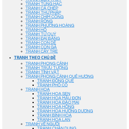
TRANH TÙNG HẠC
TRANH CÁ CHÉP
TRANH THƯ PHÁP
TRANH CHIM CÔNG
TRANH RỒNG
TRANH PHƯỢNG HOÀNG
TRANH HỔ
TRANH TỨ QUÝ
TRANH ĐẠI BÀNG
TRANH CON DÊ
TRANH CON GÀ
TRANH CÂY TRE
TRANH THEO CHỦ ĐỀ
TRANH PHONG CẢNH
TRANH TRỪU TƯỢNG
TRANH TĨNH VẬT
TRANH PHONG CẢNH QUÊ HƯƠNG
TRANH ĐỒNG QUÊ
TRANH PHỐ CỔ
TRANH HOA
TRANH HOA SEN
TRANH HOA MẪU ĐƠN
TRANH HOA ĐÀO MAI
TRANH HOA HỒNG
TRANH HOA HƯỚNG DƯƠNG
TRANH BÌNH HOA
TRANH HOA LAN
TRANH VẼ NGƯỜI
TRANH CHÂN DUNG