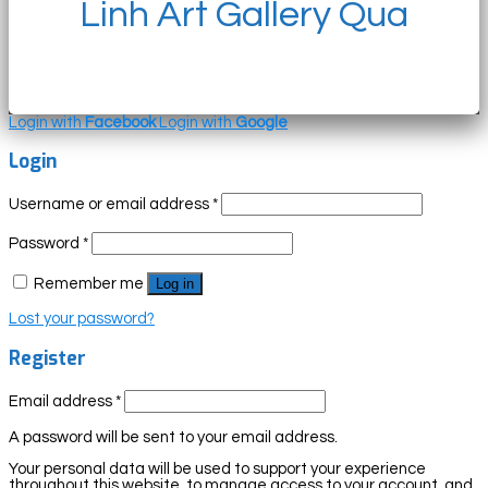
Linh Art Gallery Qua
Login with
Facebook
Login with
Google
Login
Username or email address
*
Password
*
Remember me
Log in
Lost your password?
Register
Email address
*
A password will be sent to your email address.
Your personal data will be used to support your experience
throughout this website, to manage access to your account, and