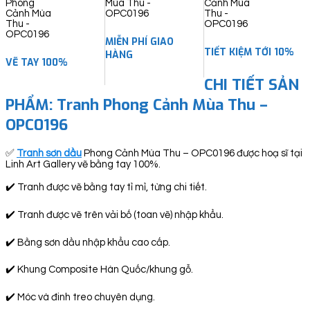
quantity
MIỄN PHÍ GIAO
TIẾT KIỆM TỚI 10%
HÀNG
VẼ TAY 100%
CHI TIẾT SẢN
PHẨM: Tranh Phong Cảnh Mùa Thu –
OPC0196
✅
Tranh sơn dầu
Phong Cảnh Mùa Thu – OPC0196 được hoạ sĩ tại
Linh Art Gallery vẽ bằng tay 100%.
✔️ Tranh được vẽ bằng tay tỉ mỉ, từng chi tiết.
✔️ Tranh được vẽ trên vải bố (toan vẽ) nhập khẩu.
✔️ Bằng sơn dầu nhập khẩu cao cấp.
✔️ Khung Composite Hàn Quốc/khung gỗ.
✔️ Móc và đinh treo chuyên dụng.