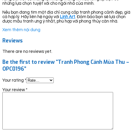
những lựa chọn tuyệt vời cho ngôi nhà của mình.
Nếu bạn đang tìm một địa chỉ cung cấp tranh phong cảnh đẹp, giá
cả hợp lý. Hãy liên hệ ngay với
Linh Art
. Đảm bảo bạn sẽ lựa chọn
được mẫu tranh ưng ý nhất, phù hợp với phong thủy căn nhà.
Xem thêm nội dung
Reviews
There are no reviews yet.
Be the first to review “Tranh Phong Cảnh Mùa Thu –
OPC0196”
Your rating
*
Your review
*