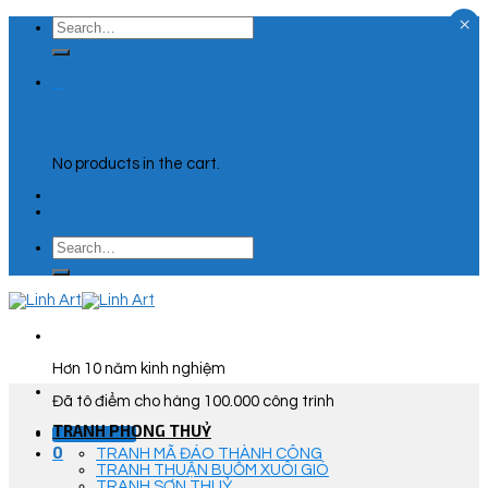
×
Skip
Search
to
for:
content
0
Cart
No products in the cart.
Search
for:
Hơn 10 năm kinh nghiệm
Đã tô điểm cho hàng 100.000 công trình
TRANH PHONG THUỶ
Góc Tư Vấn
0
TRANH MÃ ĐÁO THÀNH CÔNG
TRANH THUẬN BUỒM XUÔI GIÓ
TRANH SƠN THUỶ