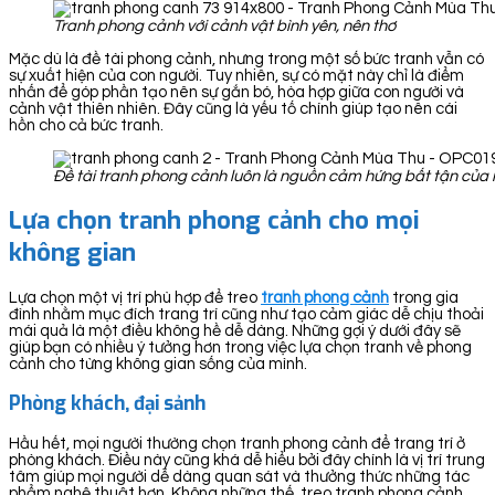
Tranh phong cảnh với cảnh vật bình yên, nên thơ
Mặc dù là đề tài phong cảnh, nhưng trong một số bức tranh vẫn có
sự xuất hiện của con người. Tuy nhiên, sự có mặt này chỉ là điểm
nhấn để góp phần tạo nên sự gắn bó, hòa hợp giữa con người và
cảnh vật thiên nhiên. Đây cũng là yếu tố chính giúp tạo nên cái
hồn cho cả bức tranh.
Đề tài tranh phong cảnh luôn là nguồn cảm hứng bất tận của 
Lựa chọn tranh phong cảnh cho mọi
không gian
Lựa chọn một vị trí phù hợp để treo
tranh ph
ong cảnh
trong gia
đình nhằm mục đích trang trí cũng như tạo cảm giác dễ chịu thoải
mái quả là một điều không hề dễ dàng. Những gợi ý dưới đây sẽ
giúp bạn có nhiều ý tưởng hơn trong việc lựa chọn tranh về phong
cảnh cho từng không gian sống của mình.
Phòng khách, đại sảnh
Hầu hết, mọi người thường chọn tranh phong cảnh để trang trí ở
phòng khách. Điều này cũng khá dễ hiểu bởi đây chính là vị trí trung
tâm giúp mọi người dễ dàng quan sát và thưởng thức những tác
phẩm nghệ thuật hơn. Không những thế, treo tranh phong cảnh