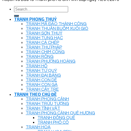
Search
for:
TRANH PHONG THUỶ
TRANH MÃ ĐÁO THÀNH CÔNG
TRANH THUẬN BUỒM XUÔI GIÓ
TRANH SƠN THUỶ
TRANH TÙNG HẠC
TRANH CÁ CHÉP
TRANH THƯ PHÁP
TRANH CHIM CÔNG
TRANH RỒNG
TRANH PHƯỢNG HOÀNG
TRANH HỔ
TRANH TỨ QUÝ
TRANH ĐẠI BÀNG
TRANH CON DÊ
TRANH CON GÀ
TRANH CÂY TRE
TRANH THEO CHỦ ĐỀ
TRANH PHONG CẢNH
TRANH TRỪU TƯỢNG
TRANH TĨNH VẬT
TRANH PHONG CẢNH QUÊ HƯƠNG
TRANH ĐỒNG QUÊ
TRANH PHỐ CỔ
TRANH HOA