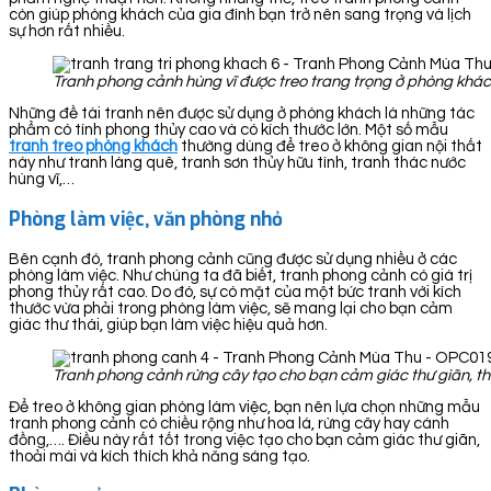
còn giúp phòng khách của gia đình bạn trở nên sang trọng và lịch
sự hơn rất nhiều.
Tranh phong cảnh hùng vĩ được treo trang trọng ở phòng khá
Những đề tài tranh nên được sử dụng ở phòng khách là những tác
phẩm có tính phong thủy cao và có kích thước lớn. Một số mẫu
tranh treo phòng khách
thường dùng để treo ở không gian nội thất
này như tranh làng quê, tranh sơn thủy hữu tình, tranh thác nước
hùng vĩ,…
Phòng làm việc, văn phòng nhỏ
Bên cạnh đó, tranh phong cảnh cũng được sử dụng nhiều ở các
phòng làm việc. Như chúng ta đã biết, tranh phong cảnh có giá trị
phong thủy rất cao. Do đó, sự có mặt của một bức tranh với kích
thước vừa phải trong phòng làm việc, sẽ mang lại cho bạn cảm
giác thư thái, giúp bạn làm việc hiệu quả hơn.
Tranh phong cảnh rừng cây tạo cho bạn cảm giác thư giãn, th
Để treo ở không gian phòng làm việc, bạn nên lựa chọn những mẫu
tranh phong cảnh có chiều rộng như hoa lá, rừng cây hay cánh
đồng,…. Điều này rất tốt trong việc tạo cho bạn cảm giác thư giãn,
thoải mái và kích thích khả năng sáng tạo.