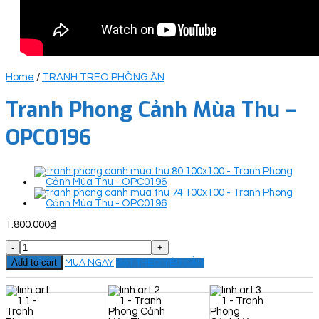
Home
/
TRANH TREO PHÒNG ĂN
Tranh Phong Cảnh Mùa Thu –
OPC0196
1.800.000
₫
Tranh
Phong
Add to cart
MUA NGAY
ĐẶT THEO YÊU CẦU
Cảnh
Mùa
Thu
-
OPC0196