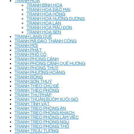
TRANH HOA
TRANH BÌNH HOA
TRANH HOA ĐÀO MAI
TRANH HOA HỒNG
TRANH HOA HƯỚNG DƯƠNG
TRANH HOA LAN
TRANH HOA MẪU ĐƠN
TRANH HOA SEN
TRANH LÀNG QUÊ
TRANH MÃ ĐÁO THÀNH CÔNG
TRANH MỚI
TRANH PHẬT
TRANH PHỐ CỔ
TRANH PHONG CẢNH
TRANH PHONG CẢNH QUÊ HƯƠNG
TRANH PHONG THUỶ
TRANH PHƯỢNG HOÀNG
TRANH RỒNG
TRANH SƠN THUỶ
TRANH THEO CHỦ ĐỀ
TRANH THEO PHÒNG
TRANH THƯ PHÁP
TRANH THUẬN BUỒM XUÔI GIÓ
TRANH TĨNH VẬT
TRANH TREO PHÒNG ĂN
TRANH TREO PHÒNG KHÁCH
TRANH TREO PHÒNG LÀM VIỆC
TRANH TREO PHÒNG NGỦ
TRANH TREO PHÒNG THỜ
TRANH TRỪU TƯỢNG