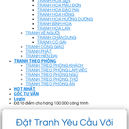
TRANH HOA SEN
TRANH HOA MẪU ĐƠN
TRANH HOA ĐÀO MAI
TRANH HOA HỒNG
TRANH HOA HƯỚNG DƯƠNG
TRANH BÌNH HOA
TRANH HOA LAN
TRANH VẼ NGƯỜI
TRANH CHÂN DUNG
TRANH CÔ GÁI
TRANH CÔNG GIÁO
TRANH PHẬT
TRANH HIỆN ĐẠI
TRANH THEO PHÒNG
TRANH TREO PHÒNG KHÁCH
TRANH TREO PHÒNG LÀM VIỆC
TRANH TREO PHÒNG NGỦ
TRANH TREO PHÒNG THỜ
TRANH TREO PHÒNG ĂN
HOT NHẤT
GÓC TƯ VẤN
Login
Đã tô điểm cho hàng 100.000 công trình
Đặt Tranh Yêu Cầu Với