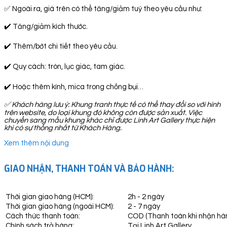
✅ Ngoài ra, giá trên có thể tăng/giảm tuỳ theo yêu cầu như:
✔️ Tăng/giảm kích thước.
✔️ Thêm/bớt chi tiết theo yêu cầu.
✔️ Quy cách: tròn, lục giác, tam giác.
✔️ Hoặc thêm kính, mica trong chống bụi…
✅
Khách hàng lưu ý: Khung tranh thực tế có thể thay đổi so với hình
trên website, do loại khung đó không còn được sản xuất. Việc
chuyển sang mẫu khung khác chỉ được Linh Art Gallery thực hiện
khi có sự thống nhất từ Khách Hàng.
Xem thêm nội dung
GIAO NHẬN, THANH TOÁN VÀ BẢO HÀNH:
Thời gian giao hàng (HCM):
2h - 2 ngày
Thời gian giao hàng (ngoài HCM):
2 - 7 ngày
Cách thức thanh toán:
COD (Thanh toán khi nhận hà
Chính sách trả hàng:
Tại Linh Art Gallery