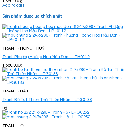
1.680.000
₫
Add to cart
Sản phẩm được ưa thích nhất
TRANH PHONG THUỶ
Tranh Phượng Hoàng Hoa Mẫu Đơn – LPH0112
1.680.000
₫
TRANH PHẬT
Tranh Bồ Tát Thiên Thủ Thiên Nhãn – LPG0133
0
₫
TRANH HỔ