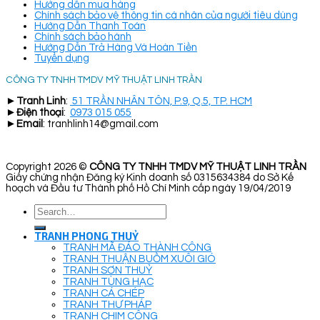
Hướng dẫn mua hàng
Chính sách bảo vệ thông tin cá nhân của người tiêu dùng
Hướng Dẫn Thanh Toán
Chính sách bảo hành
Hướng Dẫn Trả Hàng Và Hoàn Tiền
Tuyển dụng
CÔNG TY TNHH TMDV MỸ THUẬT LINH TRẦN
►
Tranh Linh
:
51 TRẦN NHÂN TÔN, P.9, Q.5, TP. HCM
►
Điện thoại
:
0973 015 055
►
Email
: tranhlinh14@gmail.com
Copyright 2026 ©
CÔNG TY TNHH TMDV MỸ THUẬT LINH TRẦN
Giấy chứng nhận Đăng ký Kinh doanh số 0315634384 do Sở Kế
hoạch và Đầu tư Thành phố Hồ Chí Minh cấp ngày 19/04/2019
Search
for:
TRANH PHONG THUỶ
TRANH MÃ ĐÁO THÀNH CÔNG
TRANH THUẬN BUỒM XUÔI GIÓ
TRANH SƠN THUỶ
TRANH TÙNG HẠC
TRANH CÁ CHÉP
TRANH THƯ PHÁP
TRANH CHIM CÔNG