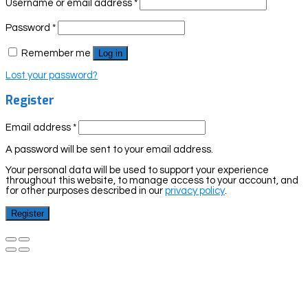
Username or email address
*
Password
*
Remember me
Log in
Lost your password?
Register
Email address
*
A password will be sent to your email address.
Your personal data will be used to support your experience
throughout this website, to manage access to your account, and
for other purposes described in our
privacy policy
.
Register