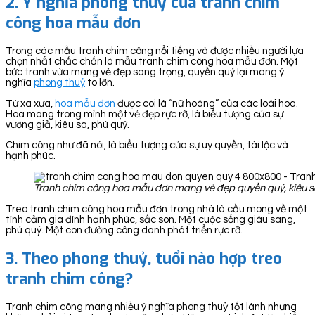
2. Ý nghĩa phong thuỷ của tranh chim
công hoa mẫu đơn
Trong các mẫu tranh chim công nổi tiếng và được nhiều người lựa
chọn nhất chắc chắn là mẫu tranh chim công hoa mẫu đơn. Một
bức tranh vừa mang vẻ đẹp sang trọng, quyền quý lại mang ý
nghĩa
phong thuỷ
to lớn.
Từ xa xưa,
hoa mẫu đơn
được coi là “nữ hoàng” của các loài hoa.
Hoa mang trong mình một vẻ đẹp rực rỡ, là biểu tượng của sự
vương giả, kiêu sa, phú quý.
Chim công như đã nói, là biểu tượng của sự uy quyền, tài lộc và
hạnh phúc.
Tranh chim công hoa mẫu đơn mang vẻ đẹp quyền quý, kiêu sa.
Treo tranh chim công hoa mẫu đơn trong nhà là cầu mong về một
tình cảm gia đình hạnh phúc, sắc son. Một cuộc sống giàu sang,
phú quý. Một con đường công danh phát triển rực rỡ.
3. Theo phong thuỷ, tuổi nào hợp treo
tranh chim công?
Tranh chim công mang nhiều ý nghĩa phong thuỷ tốt lành nhưng