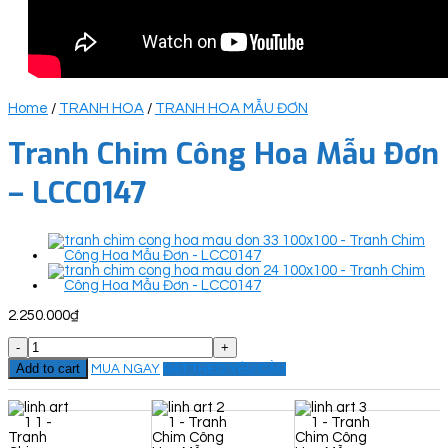
Home
/
TRANH HOA
/
TRANH HOA MẪU ĐƠN
Tranh Chim Công Hoa Mẫu Đơn
– LCC0147
2.250.000
₫
Tranh
Chim
Add to cart
MUA NGAY
ĐẶT THEO YÊU CẦU
Công
Hoa
Mẫu
Đơn
-