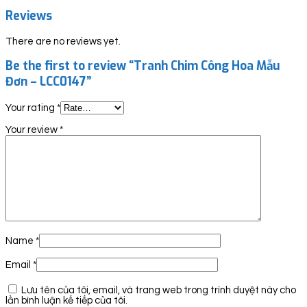
Reviews
There are no reviews yet.
Be the first to review “Tranh Chim Công Hoa Mẫu
Đơn – LCC0147”
Your rating
*
Your review
*
Name
*
Email
*
Lưu tên của tôi, email, và trang web trong trình duyệt này cho
lần bình luận kế tiếp của tôi.