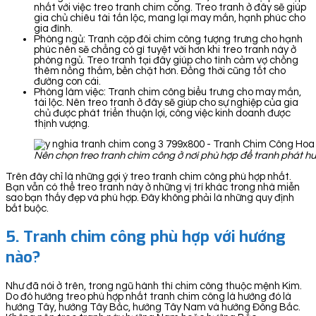
nhất với việc treo tranh chim công. Treo tranh ở đây sẽ giúp
gia chủ chiêu tài tấn lộc, mang lại may mắn, hạnh phúc cho
gia đình.
Phòng ngủ: Tranh cặp đôi chim công tượng trưng cho hạnh
phúc nên sẽ chẳng có gì tuyệt vời hơn khi treo tranh này ở
phòng ngủ. Treo tranh tại đây giúp cho tình cảm vợ chồng
thêm nồng thắm, bền chặt hơn. Đồng thời cũng tốt cho
đường con cái.
Phòng làm việc: Tranh chim công biểu trưng cho may mắn,
tài lộc. Nên treo tranh ở đây sẽ giúp cho sự nghiệp của gia
chủ được phát triển thuận lợi, công việc kinh doanh được
thịnh vượng.
Nên chọn treo tranh chim công ở nơi phù hợp để tranh phát h
Trên đây chỉ là những gợi ý treo tranh chim công phù hợp nhất.
Bạn vẫn có thể treo tranh này ở những vị trí khác trong nhà miễn
sao bạn thấy đẹp và phù hợp. Đây không phải là những quy định
bắt buộc.
5. Tranh chim công phù hợp với hướng
nào?
Như đã nói ở trên, trong ngũ hành thì chim công thuộc mệnh Kim.
Do đó hướng treo phù hợp nhất tranh chim công là hướng đó là
hướng Tây, hướng Tây Bắc, hướng Tây Nam và hướng Đông Bắc.