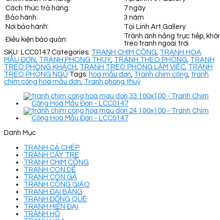
Cách thức trả hàng:
7 ngày
Bảo hành:
3 năm
Nơi bảo hành:
Tại Linh Art Gallery
Tránh ánh nắng trực tiếp, khô
Điều kiện bảo quản:
treo tranh ngoài trời
SKU:
LCC0147
Categories:
TRANH CHIM CÔNG
,
TRANH HOA
MẪU ĐƠN
,
TRANH PHONG THUỶ
,
TRANH THEO PHÒNG
,
TRANH
TREO PHÒNG KHÁCH
,
TRANH TREO PHÒNG LÀM VIỆC
,
TRANH
TREO PHÒNG NGỦ
Tags:
hoa mẫu đơn
,
Tranh chim công
,
tranh
chim công hoa mẫu đơn
,
Tranh phong thuỷ
Danh Mục
TRANH CÁ CHÉP
TRANH CÂY TRE
TRANH CHIM CÔNG
TRANH CON DÊ
TRANH CON GÀ
TRANH CÔNG GIÁO
TRANH ĐẠI BÀNG
TRANH ĐỒNG QUÊ
TRANH HIỆN ĐẠI
TRANH HỔ