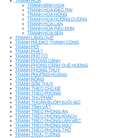
TRANH HOA
TRANH BÌNH HOA
TRANH HOA ĐÀO MAI
TRANH HOA HỒNG
TRANH HOA HƯỚNG DƯƠNG
TRANH HOA LAN
TRANH HOA MẪU ĐƠN
TRANH HOA SEN
TRANH LÀNG QUÊ
TRANH MÃ ĐÁO THÀNH CÔNG
TRANH MỚI
TRANH PHẬT
TRANH PHỐ CỔ
TRANH PHONG CẢNH
TRANH PHONG CẢNH QUÊ HƯƠNG
TRANH PHONG THUỶ
TRANH PHƯỢNG HOÀNG
TRANH RỒNG
TRANH SƠN THUỶ
TRANH THEO CHỦ ĐỀ
TRANH THEO PHÒNG
TRANH THƯ PHÁP
TRANH THUẬN BUỒM XUÔI GIÓ
TRANH TĨNH VẬT
TRANH TREO PHÒNG ĂN
TRANH TREO PHÒNG KHÁCH
TRANH TREO PHÒNG LÀM VIỆC
TRANH TREO PHÒNG NGỦ
TRANH TREO PHÒNG THỜ
TRANH TRỪU TƯỢNG