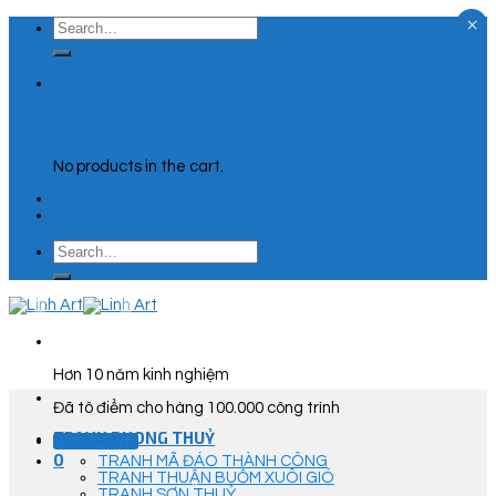
×
Skip
Search
to
for:
content
0
Cart
No products in the cart.
Search
for:
Hơn 10 năm kinh nghiệm
Đã tô điểm cho hàng 100.000 công trình
TRANH PHONG THUỶ
Góc Tư Vấn
0
TRANH MÃ ĐÁO THÀNH CÔNG
TRANH THUẬN BUỒM XUÔI GIÓ
TRANH SƠN THUỶ