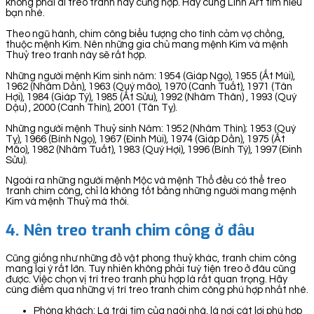
không phải ai treo tranh này cũng hợp. Hãy cùng Linh Art tìm hiểu
bạn nhé.
Theo ngũ hành, chim công biểu tượng cho tình cảm vợ chồng,
thuộc mệnh Kim. Nên những gia chủ mang mệnh Kim và mệnh
Thuỷ treo tranh này sẽ rất hợp.
Những người mệnh Kim sinh năm: 1954 (Giáp Ngọ), 1955 (Ất Mùi),
1962 (Nhâm Dần), 1963 (Quý mão), 1970 (Canh Tuất), 1971 (Tân
Hợi), 1984 (Giáp Tý), 1985 (Ất Sửu), 1992 (Nhâm Thân) , 1993 (Quý
Dậu) , 2000 (Canh Thìn), 2001 (Tân Tỵ).
Những người mệnh Thuỷ sinh Năm: 1952 (Nhâm Thìn); 1953 (Quý
Tỵ), 1966 (Bính Ngọ), 1967 (Đinh Mùi), 1974 (Giáp Dần), 1975 (Ất
Mão), 1982 (Nhâm Tuất), 1983 (Quý Hợi), 1996 (Bính Tý), 1997 (Đinh
Sửu).
Ngoài ra những người mệnh Mộc và mệnh Thổ đều có thể treo
tranh chim công, chỉ là không tốt bằng những người mang mệnh
Kim và mệnh Thuỷ mà thôi.
4. Nên treo tranh chim công ở đâu
Cũng giống như những đồ vật phong thuỷ khác, tranh chim công
mang lại ý rất lớn. Tuy nhiên không phải tuỳ tiện treo ở đâu cũng
được. Việc chọn vị trí treo tranh phù hợp là rất quan trọng. Hãy
cùng điểm qua những vị trí treo tranh chim công phù hợp nhất nhé.
Phòng khách: Là trái tim của ngôi nhà, là nơi cát lợi phù hợp