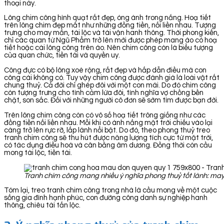
thoại này.
Lông chim công hình quạt rất đẹp, óng ánh trong nắng. Hoạ tiết
trên lông chim đẹp mắt như những đồng tiền, nối liền nhau. Tượng
trưng cho may mắn, tài lộc và tài vận hanh thông. Thời phong kiến,
chỉ các quan từ Ngũ Phẩm trở lên mới được phép mang áo có hoạ
tiết hoặc cài lông công trên áo. Nên chim công còn là biểu tượng
của quan chức, tiền tài và quyền uy.
Công đực có bộ lông xoè rộng, rất đẹp và hấp dẫn điều mà con
công cái không có. Tuy vậy chim công được đánh giá là loài vật rất
chung thuỷ. Cả đời chỉ ghép đôi với một con mái. Do đó chim công
còn tượng trưng cho tình cảm lứa đôi, tình nghĩa vợ chồng bền
chặt, son sắc. Đối với những người cô đơn sẽ sớm tìm được bạn đời.
Trên lông chim công còn có vô số hoạ tiết trông giống như các
đồng tiền nối liền nhau. Mỗi khi có ánh nắng mặt trời chiếu vào lại
càng trở lên rực rỡ, lấp lánh nổi bật. Do đó, theo phong thuỷ treo
tranh chim công sẽ thu hút được năng lượng tích cực từ mặt trời,
có tác dụng điều hoà và cân bằng âm dương. Đồng thời còn cầu
mong tài lộc, tiền tài.
Tranh chim công mang nhiều ý nghĩa phong thuỷ tốt lành: may
Tóm lại, treo tranh chim công trong nhà là cầu mong về một cuộc
sống gia đình hạnh phúc, con đường công danh sự nghiệp hanh
thông, chiêu tài tấn lộc.