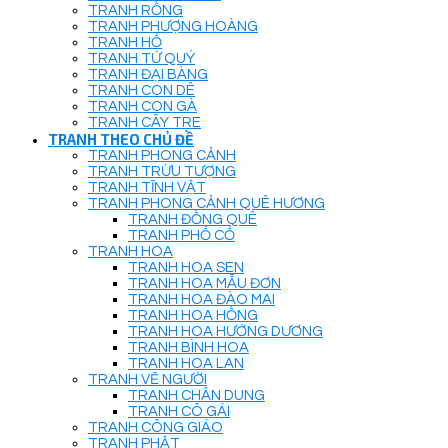
TRANH RỒNG
TRANH PHƯỢNG HOÀNG
TRANH HỔ
TRANH TỨ QUÝ
TRANH ĐẠI BÀNG
TRANH CON DÊ
TRANH CON GÀ
TRANH CÂY TRE
TRANH THEO CHỦ ĐỀ
TRANH PHONG CẢNH
TRANH TRỪU TƯỢNG
TRANH TĨNH VẬT
TRANH PHONG CẢNH QUÊ HƯƠNG
TRANH ĐỒNG QUÊ
TRANH PHỐ CỔ
TRANH HOA
TRANH HOA SEN
TRANH HOA MẪU ĐƠN
TRANH HOA ĐÀO MAI
TRANH HOA HỒNG
TRANH HOA HƯỚNG DƯƠNG
TRANH BÌNH HOA
TRANH HOA LAN
TRANH VẼ NGƯỜI
TRANH CHÂN DUNG
TRANH CÔ GÁI
TRANH CÔNG GIÁO
TRANH PHẬT