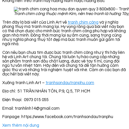
Không nên treo tranh này hướng Nam hoặc hướng Bắc
Tranh chim công thuộc mệnh Kim, nên treo tranh là hướng Tâ
Trên đây là bài viết của Linh Art về
tranh chim công
và ý nghĩa
phong thuỷ mà tranh mang lại. Hy vọng rằng qua bài viết này bạn
có thể chọn được cho mình bức tranh chim công phù hợp với không
gian nhà mình. Đồng thời mang lại sự ấm cúng, sang trọng cũng
như ý nghĩa phong thuỷ tốt đẹp mà bức tranh muốn gửi gắm tới
ngôi nhà.
Còn nếu bạn chưa tìm được bức tranh chim công như ý thì hãy liên
hệ với Linh Art chúng tôi. Chúng tôi luôn tự hào cung cấp những
sản phẩm tranh sơn dầu chất lượng, được vẽ tay tỉ mỉ, cùng đội
ngũ tư vấn nhiệt tâm. Hãy đến với chúng tôi để tận hưởng cảm
giác thú vị và những trải nghiệm tuyệt vời nhé. Cảm ơn các bạn đã
đọc hết bài viết này.
Xưởng tranh Linh Art –
tranhsondautranphu.com
Địa chỉ: 51 TRẦN NHÂN TÔN, P.9, Q.5, TP. HCM
Điện thoại: 0973 015 055
Email: tranhlinh14@gmail.com
Fanpage: https://www.facebook.com/tranhsondautranphu
Xem thêm nội dung