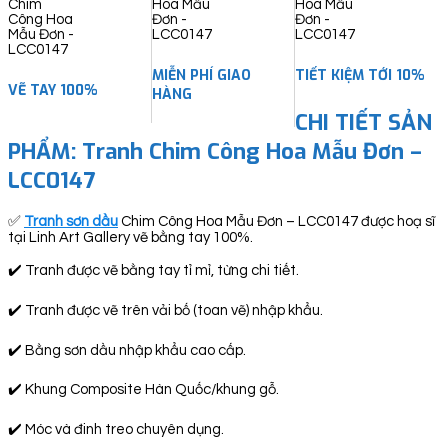
LCC0147
quantity
MIỄN PHÍ GIAO
TIẾT KIỆM TỚI 10%
VẼ TAY 100%
HÀNG
CHI TIẾT SẢN
PHẨM: Tranh Chim Công Hoa Mẫu Đơn –
LCC0147
✅
Tranh sơn dầu
Chim Công Hoa Mẫu Đơn – LCC0147 được hoạ sĩ
tại Linh Art Gallery vẽ bằng tay 100%.
✔️ Tranh được vẽ bằng tay tỉ mỉ, từng chi tiết.
✔️ Tranh được vẽ trên vải bố (toan vẽ) nhập khẩu.
✔️ Bằng sơn dầu nhập khẩu cao cấp.
✔️ Khung Composite Hàn Quốc/khung gỗ.
✔️ Móc và đinh treo chuyên dụng.