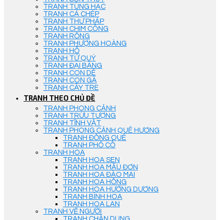
TRANH TÙNG HẠC
TRANH CÁ CHÉP
TRANH THƯ PHÁP
TRANH CHIM CÔNG
TRANH RỒNG
TRANH PHƯỢNG HOÀNG
TRANH HỔ
TRANH TỨ QUÝ
TRANH ĐẠI BÀNG
TRANH CON DÊ
TRANH CON GÀ
TRANH CÂY TRE
TRANH THEO CHỦ ĐỀ
TRANH PHONG CẢNH
TRANH TRỪU TƯỢNG
TRANH TĨNH VẬT
TRANH PHONG CẢNH QUÊ HƯƠNG
TRANH ĐỒNG QUÊ
TRANH PHỐ CỔ
TRANH HOA
TRANH HOA SEN
TRANH HOA MẪU ĐƠN
TRANH HOA ĐÀO MAI
TRANH HOA HỒNG
TRANH HOA HƯỚNG DƯƠNG
TRANH BÌNH HOA
TRANH HOA LAN
TRANH VẼ NGƯỜI
TRANH CHÂN DUNG