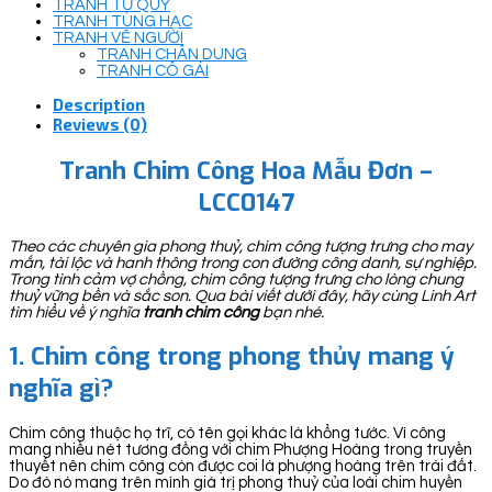
TRANH TỨ QUÝ
TRANH TÙNG HẠC
TRANH VẼ NGƯỜI
TRANH CHÂN DUNG
TRANH CÔ GÁI
Description
Reviews (0)
Tranh Chim Công Hoa Mẫu Đơn –
LCC0147
Theo các chuyên gia phong thuỷ, chim công tượng trưng cho may
mắn, tài lộc và hanh thông trong con đường công danh, sự nghiệp.
Trong tình cảm vợ chồng, chim công tượng trưng cho lòng chung
thuỷ vững bền và sắc son. Qua bài viết dưới đây, hãy cùng Linh Art
tìm hiểu về ý nghĩa
tranh chim công
bạn nhé.
1. Chim công trong phong thủy mang ý
nghĩa gì?
Chim công thuộc họ trĩ, có tên gọi khác là khổng tước. Vì công
mang nhiều nét tương đồng với chim Phượng Hoàng trong truyền
thuyết nên chim công còn được coi là phượng hoàng trên trái đất.
Do đó nó mang trên mình giá trị phong thuỷ của loài chim huyền